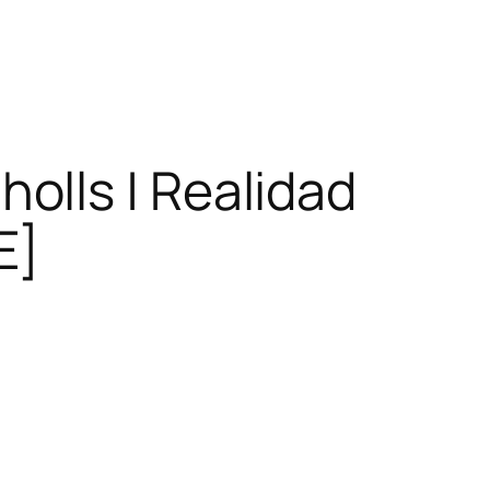
olls | Realidad
E]