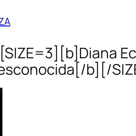
ZA
[SIZE=3][b]Diana Ech
esconocida[/b][/SIZ