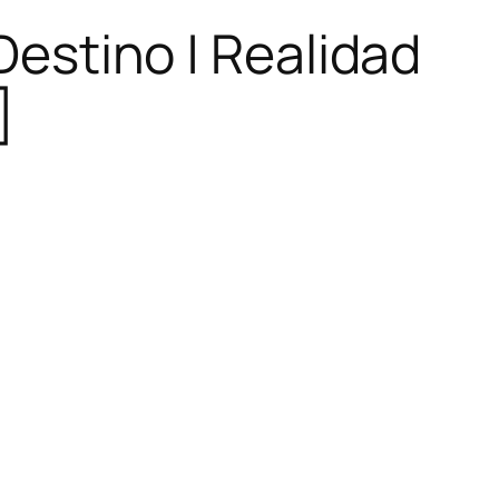
estino | Realidad
]