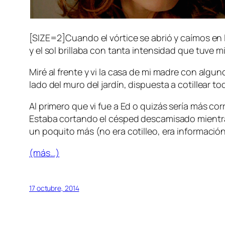
[SIZE=2]Cuando el vórtice se abrió y caímos en 
y el sol brillaba con tanta intensidad que tuv
Miré al frente y vi la casa de mi madre con alg
lado del muro del jardín, dispuesta a cotillear t
Al primero que vi fue a Ed o quizás sería más c
Estaba cortando el césped descamisado mientras
un poquito más (no era cotilleo, era información
(más…)
17 octubre, 2014