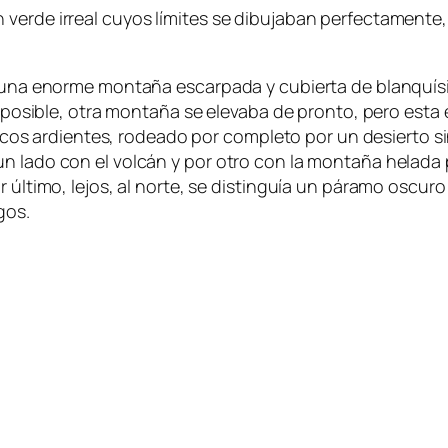
verde irreal cuyos límites se dibujaban perfectamente,
 a una enorme montaña escarpada y cubierta de blanquís
a posible, otra montaña se elevaba de pronto, pero esta 
ardientes, rodeado por completo por un desierto sin fi
un lado con el volcán y por otro con la montaña helada
or último, lejos, al norte, se distinguía un páramo osc
gos.