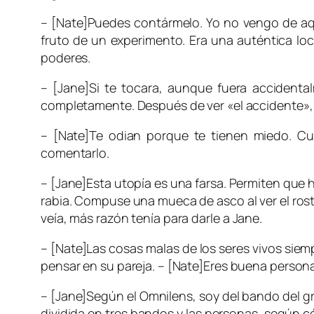
– [Nate]Puedes contármelo. Yo no vengo de aqu
fruto de un experimento. Era una auténtica loc
poderes.
– [Jane]Si te tocara, aunque fuera accidental
completamente. Después de ver «el accidente»,
– [Nate]Te odian porque te tienen miedo. Cu
comentarlo.
– [Jane]Esta utopía es una farsa. Permiten que
rabia. Compuse una mueca de asco al ver el rost
veía, más razón tenía para darle a
Jane
.
– [Nate]Las cosas malas de los seres vivos siem
pensar en su pareja. – [Nate]Eres buena persona.
– [Jane]Según el Omnilens, soy del bando del gr
dividida en tres bandos y las personas, según 