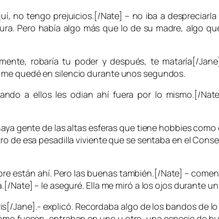
í, no tengo prejuicios.[/Nate] – no iba a despreciarl
ura. Pero había algo más que lo de su madre, algo qu
mente, robaría tu poder y después, te mataría[/Jane
 me quedé en silencio durante unos segundos.
ando a ellos les odian ahí fuera por lo mismo.[/Nat
 haya gente de las altas esferas que tiene hobbies com
ro de esa pesadilla viviente que se sentaba en el
Conse
pre están ahí. Pero las buenas también.[/Nate] – comen
[/Nate] – le aseguré. Ella me miró a los ojos durante un
is[/Jane].- explicó. Recordaba algo de los bandos de l
cómo fuesen, entraban en uno u otro, una especie de b