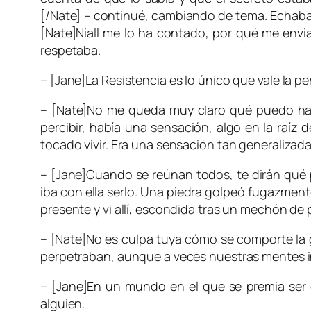
[/Nate] – continué, cambiando de tema. Echaba 
[Nate]Niall me lo ha contado, por qué me enviar
respetaba.
– [Jane]La Resistencia es lo único que vale la 
– [Nate]No me queda muy claro qué puedo hacer
percibir, había una sensación, algo en la raíz
tocado vivir. Era una sensación tan generalizad
– [Jane]Cuando se reúnan todos, te dirán qué p
iba con ella serlo. Una piedra golpeó fugazmente
presente y vi allí, escondida tras un mechón de p
– [Nate]No es culpa tuya cómo se comporte la ge
perpetraban, aunque a veces nuestras mentes i
– [Jane]En un mundo en el que se premia ser di
alguien.