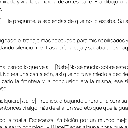
 mirada y vi a la camarera de antes, Jane. Ella dibujó una
.
 – le pregunté, a sabiendas de que no lo estaba. Su a
asignado el trabajo más adecuado para mis habilidades 
dando silencio mientras abría la caja y sacaba unos paq
lizando lo que veía. – [Nate]No sé mucho sobre este s
d. No era una camaleón, así que no tuve miedo a decirle
do la frontera y la conclusión era la misma, ese siti
esé.
cualquiera[/Jane].- replicó, dibujando ahora una sonrisa
ntonces vi algo más de ella, un secreto que quería guard
o la toalla. Esperanza. Ambición por un mundo mejor
a a salvo conmigo. – [Nate]Tienes alguna cosa que a