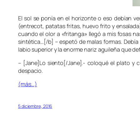
El sol se ponía en el horizonte o eso debían ve
(entrecot, patatas fritas, huevo frito y ensal
cuando el olor a «fritanga» llegó a mis fosas n
sintética…[/b] – espetó de malas formas. Debía r
labio superior y la enorme nariz aguileña que d
– [Jane]Lo siento[/Jane].- coloqué el plato y
despacio.
(más…)
5 diciembre, 2016