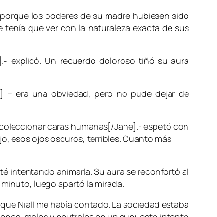
a porque los poderes de su madre hubiesen sido
e tenía que ver con la naturaleza exacta de sus
].- explicó. Un recuerdo doloroso tiñó su aura
e] – era una obviedad, pero no pude dejar de
o coleccionar caras humanas[/Jane].- espetó con
jo
, esos ojos oscuros, terribles. Cuanto más
té intentando animarla. Su aura se reconfortó al
 minuto, luego apartó la mirada.
o que
Niall
me había contado. La sociedad estaba
uenos, malos y neutrales en un supuesto intento