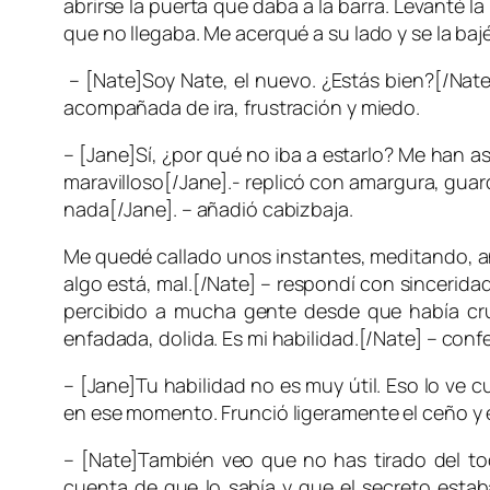
abrirse la puerta que daba a la barra. Levanté la
que no llegaba. Me acerqué a su lado y se la bajé
– [Nate]Soy Nate, el nuevo. ¿Estás bien?[/Nate]
acompañada de ira, frustración y miedo.
– [Jane]Sí, ¿por qué no iba a estarlo? Me han 
maravilloso[/Jane].- replicó con amargura, guar
nada[/Jane]. – añadió cabizbaja.
Me quedé callado unos instantes, meditando, ana
algo está, mal.[/Nate] – respondí con sincerida
percibido a mucha gente desde que había cruza
enfadada, dolida. Es mi habilidad.[/Nate] – conf
– [Jane]Tu habilidad no es muy útil. Eso lo ve 
en ese momento. Frunció ligeramente el ceño y e
– [Nate]También veo que no has tirado del tod
cuenta de que lo sabía y que el secreto estab