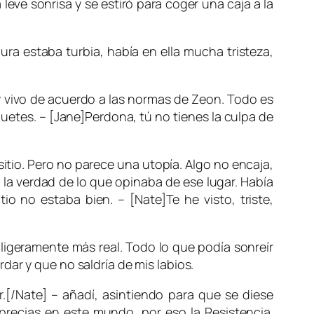
 leve sonrisa y se estiró para coger una caja a la
ura estaba turbia, había en ella mucha tristeza,
y vivo de acuerdo a las normas de Zeon. Todo es
uetes. – [Jane]Perdona, tú no tienes la culpa de
itio. Pero no parece una utopía. Algo no encaja,
 la verdad de lo que opinaba de ese lugar. Había
o no estaba bien. – [Nate]Te he visto, triste,
 ligeramente más real. Todo lo que podía sonreír
ar y que no saldría de mis labios.
.[/Nate] – añadí, asintiendo para que se diese
precias en este mundo, por eso la Resistencia.