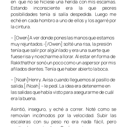
en que no se hiciese una herida con mis escamas.
Estando inconsciente era la que peores
posibilidades tenía si salía despedida. Luego me
eché en cada hombro a uno de ellos y los agarré por
la cintura.
– [Owen]A ver donde pones las manos que estamos
muy rejuntados.-[/Owen] solté una risa, la presión
tenía que salir por algún lado y era una suerte que
fuese risa y no echarme a llorar. Al estar en forma de
Rakkthathor sonó un poco como un aspersor por mis
afilados dientes. Tenía que haber abierto la boca.
– [Noah]Henry. Avisa cuando lleguemos al pasillo de
salida.[/Noah] – le pedí. La idea era detenerme en
las salidas que había visto para asegurarme de cuál
era la buena.
Asintió, inseguro, y eché a correr. Noté como se
removían incómodos por la velocidad. Subir las
escaleras con su peso no era nada fácil, pero