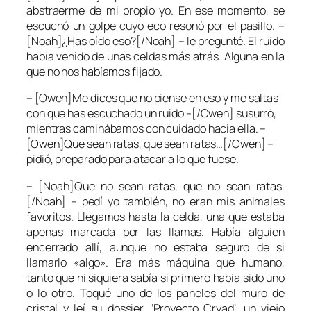
abstraerme de mi propio yo. En ese momento, se
escuchó un golpe cuyo eco resonó por el pasillo. –
[Noah]¿Has oído eso?[/Noah] – le pregunté. El ruido
había venido de unas celdas más atrás. Alguna en la
que no nos habíamos fijado.
– [Owen]Me dices que no piense en eso y me saltas
con que has escuchado un ruido.-[/Owen] susurró,
mientras caminábamos con cuidado hacia ella. –
[Owen]Que sean ratas, que sean ratas…[/Owen] –
pidió, preparado para atacar a lo que fuese.
– [Noah]Que no sean ratas, que no sean ratas.
[/Noah] – pedí yo también, no eran mis animales
favoritos. Llegamos hasta la celda, una que estaba
apenas marcada por las llamas. Había alguien
encerrado allí, aunque no estaba seguro de si
llamarlo «algo». Era más máquina que humano,
tanto que ni siquiera sabía si primero había sido uno
o lo otro. Toqué uno de los paneles del muro de
cristal y leí su dossier. ‘Proyecto Cryad’, un viejo