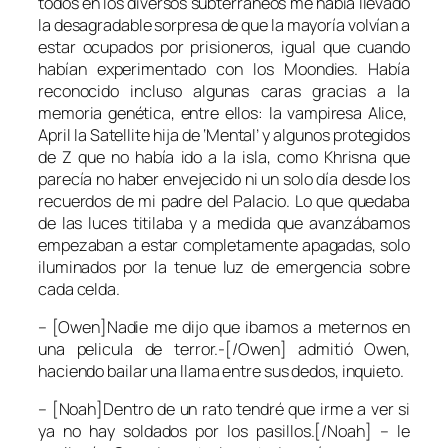
todos en los diversos subterráneos me había llevado
la desagradable sorpresa de que la mayoría volvían a
estar ocupados por prisioneros, igual que cuando
habían experimentado con los Moondies. Había
reconocido incluso algunas caras gracias a la
memoria genética, entre ellos: la vampiresa Alice,
April la Satellite hija de ‘Mental’ y algunos protegidos
de Z que no había ido a la isla, como Khrisna que
parecía no haber envejecido ni un solo día desde los
recuerdos de mi padre del Palacio. Lo que quedaba
de las luces titilaba y a medida que avanzábamos
empezaban a estar completamente apagadas, solo
iluminados por la tenue luz de emergencia sobre
cada celda.
– [Owen]Nadie me dijo que ibamos a meternos en
una pelicula de terror.-[/Owen] admitió Owen,
haciendo bailar una llama entre sus dedos, inquieto.
– [Noah]Dentro de un rato tendré que irme a ver si
ya no hay soldados por los pasillos.[/Noah] – le