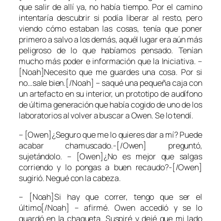
que salir de allí ya, no había tiempo. Por el camino
intentaría descubrir si podía liberar al resto, pero
viendo cómo estaban las cosas, tenía que poner
primero a salvo a los demás, aquél lugar era aún más
peligroso de lo que habíamos pensado. Tenían
mucho más poder e información que la Iniciativa. –
[Noah]Necesito que me guardes una cosa. Por si
no…sale bien.[/Noah] – saqué una pequeña caja con
un artefacto en su interior, un prototipo de audífono
de última generación que había cogido de uno de los
laboratorios al volver a buscar a Owen. Se lo tendí.
– [Owen]¿Seguro que me lo quieres dar a mí? Puede
acabar chamuscado.-[/Owen] preguntó,
sujetándolo. – [Owen]¿No es mejor que salgas
corriendo y lo pongas a buen recaudo?-[/Owen]
sugirió. Negué con la cabeza.
– [Noah]Si hay que correr, tengo que ser el
último[/Noah] – afirmé. Owen accedió y se lo
guardó en la chaqueta. Suspiré y dejé que mi lado