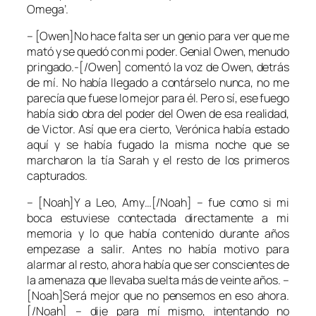
Omega’
.
– [Owen]No hace falta ser un genio para ver que me
mató y se quedó con mi poder. Genial Owen, menudo
pringado.-[/Owen] comentó la voz de Owen, detrás
de mí. No había llegado a contárselo nunca, no me
parecía que fuese lo mejor para él. Pero sí, ese fuego
había sido obra del poder del Owen de esa realidad,
de Victor. Así que era cierto, Verónica había estado
aquí y se había fugado la misma noche que se
marcharon la tía Sarah y el resto de los primeros
capturados.
– [Noah]Y a Leo, Amy…[/Noah] – fue como si mi
boca estuviese contectada directamente a mi
memoria y lo que había contenido durante años
empezase a salir. Antes no había motivo para
alarmar al resto, ahora había que ser conscientes de
la amenaza que llevaba suelta más de veinte años. –
[Noah]Será mejor que no pensemos en eso ahora.
[/Noah] – dije para mí mismo, intentando no