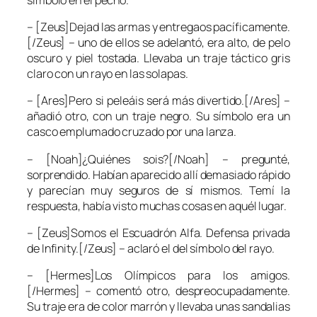
– [Zeus]Dejad las armas y entregaos pacíficamente.
[/Zeus] – uno de ellos se adelantó, era alto, de pelo
oscuro y piel tostada. Llevaba un traje táctico gris
claro con un rayo en las solapas.
– [Ares]Pero si peleáis será más divertido.[/Ares] –
añadió otro, con un traje negro. Su símbolo era un
casco emplumado cruzado por una lanza.
– [Noah]¿Quiénes sois?[/Noah] – pregunté,
sorprendido. Habían aparecido allí demasiado rápido
y parecían muy seguros de sí mismos. Temí la
respuesta, había visto muchas cosas en aquél lugar.
– [Zeus]Somos el Escuadrón Alfa. Defensa privada
de Infinity.[/Zeus] – aclaró el del símbolo del rayo.
– [Hermes]Los Olímpicos para los amigos.
[/Hermes] – comentó otro, despreocupadamente.
Su traje era de color marrón y llevaba unas sandalias