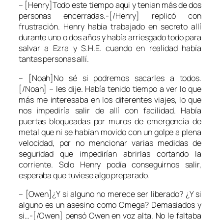
– [Henry]Todo este tiempo aqui y tenian más de dos
personas encerradas.-[/Henry] replicó con
frustración. Henry había trabajado en secreto allí
durante uno o dos años y había arriesgado todo para
salvar a Ezra y S.H.E. cuando en realidad había
tantas personas allí.
– [Noah]No sé si podremos sacarles a todos.
[/Noah] – les dije. Había tenido tiempo a ver lo que
más me interesaba en los diferentes viajes, lo que
nos impediría salir de allí con facilidad. Había
puertas bloqueadas por muros de emergencia de
metal que ni se habían movido con un golpe a plena
velocidad, por no mencionar varias medidas de
seguridad que impedirían abrirlas cortando la
corriente. Solo Henry podía conseguirnos salir,
esperaba que tuviese algo preparado.
– [Owen]¿Y si alguno no merece ser liberado? ¿Y si
alguno es un asesino como Omega? Demasiados y
si…-[/Owen] pensó Owen en voz alta. No le faltaba