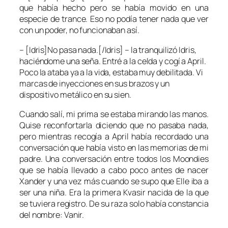
que había hecho pero se había movido en una
especie de trance. Eso no podía tener nada que ver
con un poder, no funcionaban así.
– [Idris]No pasa nada.[/Idris] – la tranquilizó Idris,
haciéndome una seña. Entré a la celda y cogí a April.
Poco la ataba ya a la vida, estaba muy debilitada. Vi
marcas de inyecciones en sus brazos y un
dispositivo metálico en su sien.
Cuando salí, mi prima se estaba mirando las manos.
Quise reconfortarla diciendo que no pasaba nada,
pero mientras recogía a April había recordado una
conversación que había visto en las memorias de mi
padre. Una conversación entre todos los Moondies
que se había llevado a cabo poco antes de nacer
Xander y una vez más cuando se supo que Elle iba a
ser una niña. Era la primera Kvasir nacida de la que
se tuviera registro. De su raza solo había constancia
del nombre: Vanir.