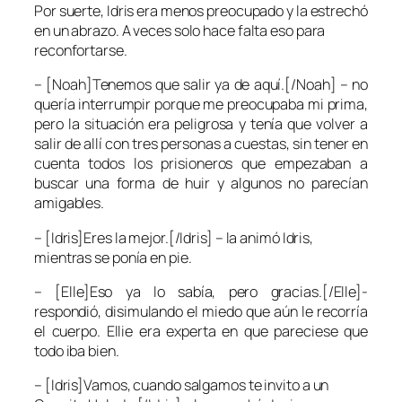
Por suerte, Idris era menos preocupado y la estrechó
en un abrazo. A veces solo hace falta eso para
reconfortarse.
– [Noah]Tenemos que salir ya de aquí.[/Noah] – no
quería interrumpir porque me preocupaba mi prima,
pero la situación era peligrosa y tenía que volver a
salir de allí con tres personas a cuestas, sin tener en
cuenta todos los prisioneros que empezaban a
buscar una forma de huir y algunos no parecían
amigables.
– [Idris]Eres la mejor.[/Idris] – la animó Idris,
mientras se ponía en pie.
– [Elle]Eso ya lo sabía, pero gracias.[/Elle]-
respondió, disimulando el miedo que aún le recorría
el cuerpo. Ellie era experta en que pareciese que
todo iba bien.
– [Idris]Vamos, cuando salgamos te invito a un