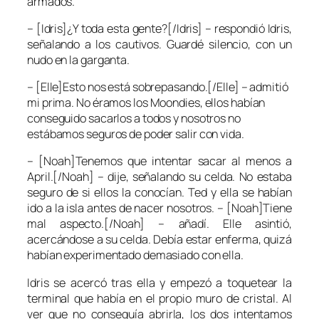
armados.
– [Idris]¿Y toda esta gente?[/Idris] – respondió Idris,
señalando a los cautivos. Guardé silencio, con un
nudo en la garganta.
– [Elle]Esto nos está sobrepasando.[/Elle] – admitió
mi prima. No éramos los Moondies, ellos habían
conseguido sacarlos a todos y nosotros no
estábamos seguros de poder salir con vida.
– [Noah]Tenemos que intentar sacar al menos a
April.[/Noah] – dije, señalando su celda. No estaba
seguro de si ellos la conocían. Ted y ella se habían
ido a la isla antes de nacer nosotros. – [Noah]Tiene
mal aspecto.[/Noah] – añadí. Elle asintió,
acercándose a su celda. Debía estar enferma, quizá
habían experimentado demasiado con ella.
Idris se acercó tras ella y empezó a toquetear la
terminal que había en el propio muro de cristal. Al
ver que no conseguía abrirla, los dos intentamos