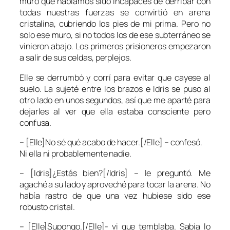
muro que habíamos sido incapaces de derribar con
todas nuestras fuerzas se convirtió en arena
cristalina, cubriendo los pies de mi prima. Pero no
solo ese muro, si no todos los de ese subterráneo se
vinieron abajo. Los primeros prisioneros empezaron
a salir de sus celdas, perplejos.
Elle se derrumbó y corrí para evitar que cayese al
suelo. La sujeté entre los brazos e Idris se puso al
otro lado en unos segundos, así que me aparté para
dejarles al ver que ella estaba consciente pero
confusa.
– [Elle]No sé qué acabo de hacer.[/Elle] – confesó.
Ni ella ni probablemente nadie.
– [Idris]¿Estás bien?[/Idris] – le preguntó. Me
agaché a su lado y aproveché para tocar la arena. No
había rastro de que una vez hubiese sido ese
robusto cristal.
– [Elle]Supongo.[/Elle]- vi que temblaba. Sabía lo