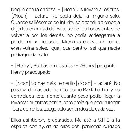
Negué con la cabeza. – [Noah]Os llevaré a los tres.
[/Noah] – aclaré. No podía dejar a ninguno solo.
Cuando saliésemos de Infinity solo tendría tiempo a
dejarles en mitad del Bosque de los Lobos antes de
volver a por los demás, no podía arriesgarme a
perder ni un segundo. Mientras estuvieran fuera,
eran vulnerables, igual que dentro, así que nadie
podía quedar solo.
– [Henry]¿Podrás con los tres? -[/Henry] preguntó
Henry, preocupado.
– [Noah]No hay más remedio.[/Noah] – aclaré. No
pasaba demasiado tiempo como Rakkthathor y no
controlaba totalmente cuánto peso podía llegar a
levantar mientras corría, pero creía que podría llegar
fuera con ellos. Luego solo serían dos de cada vez.
Ellos asintieron, preparados. Me até a S.H.E a la
espalda con ayuda de ellos dos, poniendo cuidado