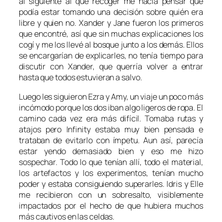
al siguiente al que recoger me hacía pensar que
podía estar tomando una decisión sobre quién era
libre y quien no. Xander y Jane fueron los primeros
que encontré, así que sin muchas explicaciones los
cogí y me los llevé al bosque junto a los demás. Ellos
se encargarían de explicarles, no tenía tiempo para
discutir con Xander, que querría volver a entrar
hasta que todos estuvieran a salvo.
Luego les siguieron Ezra y Amy, un viaje un poco más
incómodo porque los dos iban algo ligeros de ropa. El
camino cada vez era más difícil. Tomaba rutas y
atajos pero Infinity estaba muy bien pensada e
trataban de evitarlo con ímpetu. Aun así, parecía
estar yendo demasiado bien y eso me hizo
sospechar. Todo lo que tenían allí, todo el material,
los artefactos y los experimentos, tenían mucho
poder y estaba consiguiendo superarles. Idris y Elle
me recibieron con un sobresalto, visiblemente
impactados por el hecho de que hubiera muchos
más cautivos en las celdas.