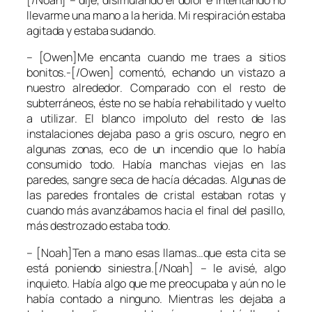
[/Noah] – dije, disimulando el dolor e intentando no
llevarme una mano a la herida. Mi respiración estaba
agitada y estaba sudando.
– [Owen]Me encanta cuando me traes a sitios
bonitos.-[/Owen] comentó, echando un vistazo a
nuestro alrededor. Comparado con el resto de
subterráneos, éste no se había rehabilitado y vuelto
a utilizar. El blanco impoluto del resto de las
instalaciones dejaba paso a gris oscuro, negro en
algunas zonas, eco de un incendio que lo había
consumido todo. Había manchas viejas en las
paredes, sangre seca de hacía décadas. Algunas de
las paredes frontales de cristal estaban rotas y
cuando más avanzábamos hacia el final del pasillo,
más destrozado estaba todo.
– [Noah]Ten a mano esas llamas…que esta cita se
está poniendo siniestra.[/Noah] – le avisé, algo
inquieto. Había algo que me preocupaba y aún no le
había contado a ninguno. Mientras les dejaba a