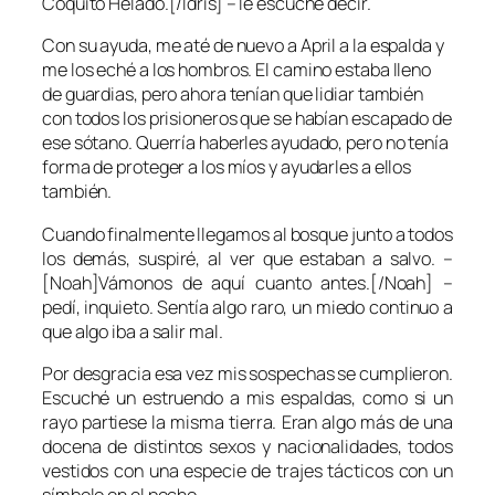
Coquito Helado.[/Idris] – le escuché decir.
Con su ayuda, me até de nuevo a April a la espalda y
me los eché a los hombros. El camino estaba lleno
de guardias, pero ahora tenían que lidiar también
con todos los prisioneros que se habían escapado de
ese sótano. Querría haberles ayudado, pero no tenía
forma de proteger a los míos y ayudarles a ellos
también.
Cuando finalmente llegamos al bosque junto a todos
los demás, suspiré, al ver que estaban a salvo. –
[Noah]Vámonos de aquí cuanto antes.[/Noah] –
pedí, inquieto. Sentía algo raro, un miedo continuo a
que algo iba a salir mal.
Por desgracia esa vez mis sospechas se cumplieron.
Escuché un estruendo a mis espaldas, como si un
rayo partiese la misma tierra. Eran algo más de una
docena de distintos sexos y nacionalidades, todos
vestidos con una especie de trajes tácticos con un
símbolo en el pecho.