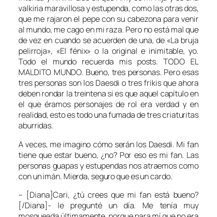
valkiria maravillosa y estupenda, como las otras dos,
que me rajaron el pepe con su cabezona para venir
al mundo, me cago en mi raza. Pero no está mal que
de vez en cuando se acuerden de una, de «La bruja
pelirroja», «El fénix» o la original e inimitable, yo.
Todo el mundo recuerda mis posts. TODO EL
MALDITO MUNDO. Bueno, tres personas. Pero esas
tres personas son los
Daesdi
o tres frikis que ahora
deben rondar la treintena si es que aquel capítulo en
el que éramos personajes de rol era verdad y en
realidad, esto es todo una fumada de tres criaturitas
aburridas.
A veces, me imagino cómo serán los
Daesdi
. Mi fan
tiene que estar bueno, ¿no? Por eso es mi fan. Las
personas guapas y estupendas nos atraemos como
con un imán. Mierda, seguro que es un cardo.
– [Diana]Cari, ¿tú crees que mi fan está bueno?
[/Diana]- le pregunté un día. Me tenía muy
mosqueada últimamente, porque para mí que no era