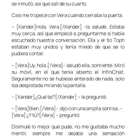
se inmutó, así que salí de su cuarto.
Casi me tropecé con Vera cuando cerraba la puerta.
– [Xander]Hola, Vera.[/Xander] -la saludé. Estaba
muy cerca, así que empecé a preguntarme si había
escuchado nuestra conversación. Ella y el tío Toph
estaban muy unidos y tenía miedo de que se lo
pudiera contar.
– [Vera]Uy, hola.[/Vera]- saludó ella, sonriente. Miró
su móvil, en el que tenía abierto el InfiniChat.
Seguramente no se hubiese enterado de nada, solo
iba despistada mirando la pantalla.
– [Xander]¿Qué tal?[/Xander] – le pregunté.
– [Vera]Bien.[/Vera]- dijo con una amplia sonrisa .-
[Vera] ¿Y tú?[/Vera] – preguntó.
Disimulé lo mejor que pude, no me gustaba mucho
mentir, siempre me dejaba una sensación