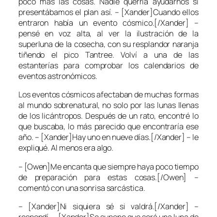
poco más las cosas. Nadie querría ayudarnos si
presentábamos el plan así. – [Xander]Cuando ellos
entraron había un evento cósmico.[/Xander] –
pensé en voz alta, al ver la ilustración de la
superluna de la cosecha, con su resplandor naranja
tiñendo el pico Tantree. Volví a una de las
estanterías para comprobar los calendarios de
eventos astronómicos.
Los eventos cósmicos afectaban de muchas formas
al mundo sobrenatural, no solo por las lunas llenas
de los licántropos. Después de un rato, encontré lo
que buscaba, lo más parecido que encontraría ese
año. – [Xander]Hay uno en nueve días.[/Xander] – le
expliqué. Al menos era algo.
– [Owen]Me encanta que siempre haya poco tiempo
de preparación para estas cosas.[/Owen] –
comentó con una sonrisa sarcástica.
– [Xander]Ni siquiera sé si valdrá.[/Xander] –
respondí. – [Xander]Se supone que será una luna de