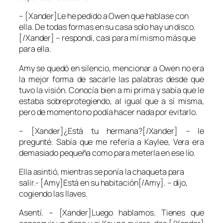
– [Xander]Le he pedido a Owen que hablase con
ella. De todas formas en su casa solo hay un disco.
[/Xander] – respondí, casi para mí mismo más que
para ella.
Amy se quedó en silencio, mencionar a Owen no era
la mejor forma de sacarle las palabras desde que
tuvo la visión. Conocía bien a mi prima y sabía que le
estaba sobreprotegiendo, al igual que a sí misma,
pero de momento no podía hacer nada por evitarlo.
– [Xander]¿Está tu hermana?[/Xander] – le
pregunté. Sabía que me refería a Kaylee, Vera era
demasiado pequeña como para meterla en ese lío.
Ella asintió, mientras se ponía la chaqueta para
salir.- [Amy]Está en su habitación[/Amy]. – dijo,
cogiendo las llaves.
Asentí. – [Xander]Luego hablamos. Tienes que