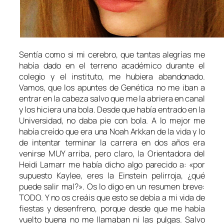
Sentía como si mi cerebro, que tantas alegrías me
había dado en el terreno académico durante el
colegio y el instituto, me hubiera abandonado.
Vamos, que los apuntes de
Genética
no me iban a
entrar en la cabeza salvo que me la abriera en canal
y los hiciera una bola. Desde que había entrado en la
Universidad, no daba pie con bola. A lo mejor me
había creído que era una Noah Arkkan de la vida y lo
de intentar terminar la carrera en dos años era
venirse MUY arriba, pero claro, la Orientadora del
Heidi Lamarr
me había dicho algo parecido a:
«por
supuesto Kaylee, eres la Einstein pelirroja, ¿qué
puede salir mal?».
Os lo digo en un resumen breve:
TODO. Y no os creáis que esto se debía a mi vida de
fiestas y desenfreno, porque desde que me había
vuelto buena no me llamaban ni las pulgas. Salvo