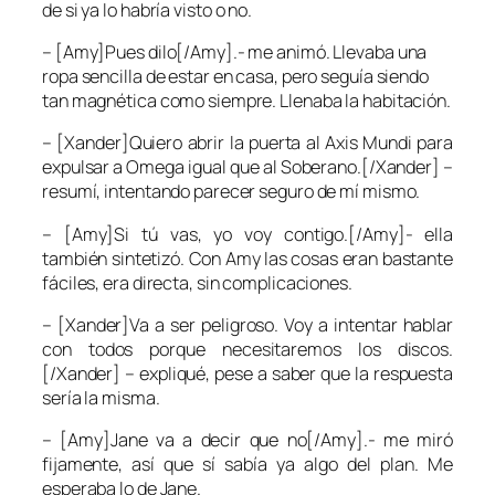
de si ya lo habría visto o no.
– [Amy]Pues dilo[/Amy].- me animó. Llevaba una
ropa sencilla de estar en casa, pero seguía siendo
tan magnética como siempre. Llenaba la habitación.
– [Xander]Quiero abrir la puerta al Axis Mundi para
expulsar a Omega igual que al Soberano.[/Xander] –
resumí, intentando parecer seguro de mí mismo.
– [Amy]Si tú vas, yo voy contigo.[/Amy]- ella
también sintetizó. Con Amy las cosas eran bastante
fáciles, era directa, sin complicaciones.
– [Xander]Va a ser peligroso. Voy a intentar hablar
con todos porque necesitaremos los discos.
[/Xander] – expliqué, pese a saber que la respuesta
sería la misma.
– [Amy]Jane va a decir que no[/Amy].- me miró
fijamente, así que sí sabía ya algo del plan. Me
esperaba lo de Jane.