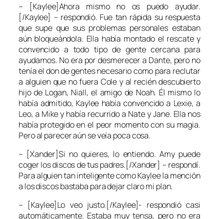
– [Kaylee]Ahora mismo no os puedo ayudar.
[/Kaylee] – respondió. Fue tan rápida su respuesta
que supe que sus problemas personales estaban
aún bloqueándola. Ella había montado el rescate y
convencido a todo tipo de gente cercana para
ayudarnos. No era por desmerecer a Dante, pero no
tenía el don de gentes necesario como para reclutar
a alguien que no fuera Cole y al recién descubierto
hijo de Logan, Niall, el amigo de Noah. Él mismo lo
había admitido, Kaylee había convencido a Lexie, a
Leo, a Mike y había recurrido a Nate y Jane. Ella nos
había protegido en el peor momento con su magia.
Pero al parecer aún se veía poca cosa.
– [Xander]Si no quieres, lo entiendo. Amy puede
coger los discos de tus padres.[/Xander] – respondí.
Para alguien tan inteligente como Kaylee la mención
a los discos bastaba para dejar claro mi plan.
– [Kaylee]Lo veo justo.[/Kaylee]- respondió casi
automáticamente. Estaba muy tensa, pero no era