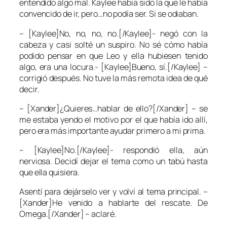
entendido algo mal. Kaylee había sido la que le había
convencido de ir, pero…no podía ser. Si se odiaban.
– [Kaylee]No, no, no, no.[/Kaylee]- negó con la
cabeza y casi solté un suspiro. No sé cómo había
podido pensar en que Leo y ella hubiesen tenido
algo, era una locura.- [Kaylee]Bueno, sí.[/Kaylee] –
corrigió después. No tuve la más remota idea de qué
decir.
– [Xander]¿Quieres…hablar de ello?[/Xander] – se
me estaba yendo el motivo por el que había ido allí,
pero era más importante ayudar primero a mi prima.
– [Kaylee]No.[/Kaylee]- respondió ella, aún
nerviosa. Decidí dejar el tema como un tabú hasta
que ella quisiera.
Asentí para dejárselo ver y volví al tema principal. –
[Xander]He venido a hablarte del rescate. De
Omega.[/Xander] – aclaré.