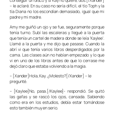
conseguir un disco y si Kay no quiere, dos.[/Xander]
– le aclaré. En su caso no sería difícil, el tío Toph y la
tía Diana no los escondían demasiado, igual que mi
padre y mi madre.
Amy me guiñó un ojo y se fue, seguramente porque
tenía turno. Subí las escaleras y llegué a la puerta
que tenía un cartel de madera donde se leía ‘Kaylee’.
Llamé a la puerta y me dijo que pasase. Cuando la
abrí vi que tenía varios libros desperdigados por la
cama. Las clases aún no habían empezado y lo que
vi en uno de los libros antes de que lo cerrase me
dejó claro que estaba volviendo a la magia.
– [Xander]Hola, Kay. ¿Molesto?[/Xander] – le
pregunté.
– [Kaylee]No, pasa.[/Kaylee]- respondió. Se quitó
las gafas y se rascó los ojos, cansada. Sabiendo
como era en los estudios, debía estar tomándose
esto también muy en serio.