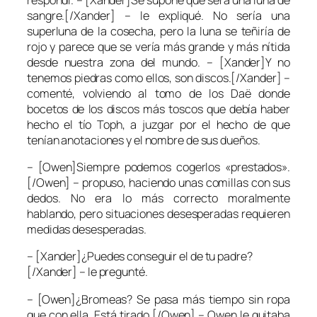
sangre.[/Xander] – le expliqué. No sería una
superluna de la cosecha, pero la luna se teñiría de
rojo y parece que se vería más grande y más nítida
desde nuestra zona del mundo. – [Xander]Y no
tenemos piedras como ellos, son discos.[/Xander] –
comenté, volviendo al tomo de los Daë donde
bocetos de los discos más toscos que debía haber
hecho el tío Toph, a juzgar por el hecho de que
tenían anotaciones y el nombre de sus dueños.
– [Owen]Siempre podemos cogerlos «prestados».
[/Owen] – propuso, haciendo unas comillas con sus
dedos. No era lo más correcto moralmente
hablando, pero situaciones desesperadas requieren
medidas desesperadas.
– [Xander]¿Puedes conseguir el de tu padre?
[/Xander] – le pregunté.
– [Owen]¿Bromeas? Se pasa más tiempo sin ropa
que con ella. Está tirado.[/Owen] – Owen le quitaba