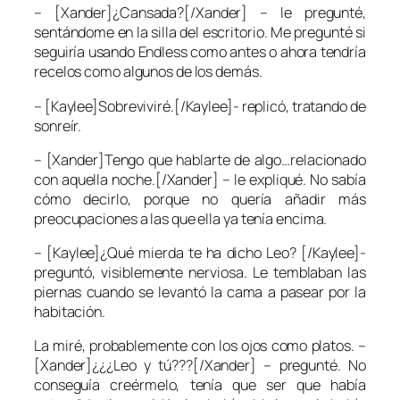
– [Xander]¿Cansada?[/Xander] – le pregunté,
sentándome en la silla del escritorio. Me pregunté si
seguiría usando Endless como antes o ahora tendría
recelos como algunos de los demás.
– [Kaylee]Sobreviviré.[/Kaylee]- replicó, tratando de
sonreír.
– [Xander]Tengo que hablarte de algo…relacionado
con aquella noche.[/Xander] – le expliqué. No sabía
cómo decirlo, porque no quería añadir más
preocupaciones a las que ella ya tenía encima.
– [Kaylee]¿Qué mierda te ha dicho Leo? [/Kaylee]-
preguntó, visiblemente nerviosa. Le temblaban las
piernas cuando se levantó la cama a pasear por la
habitación.
La miré, probablemente con los ojos como platos. –
[Xander]¿¿¿Leo y tú???[/Xander] – pregunté. No
conseguía creérmelo, tenía que ser que había