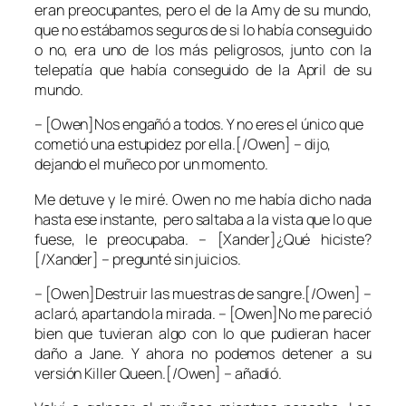
eran preocupantes, pero el de la Amy de su mundo,
que no estábamos seguros de si lo había conseguido
o no, era uno de los más peligrosos, junto con la
telepatía que había conseguido de la April de su
mundo.
– [Owen]Nos engañó a todos. Y no eres el único que
cometió una estupidez por ella.[/Owen] – dijo,
dejando el muñeco por un momento.
Me detuve y le miré. Owen no me había dicho nada
hasta ese instante, pero saltaba a la vista que lo que
fuese, le preocupaba. – [Xander]¿Qué hiciste?
[/Xander] – pregunté sin juicios.
– [Owen]Destruir las muestras de sangre.[/Owen] –
aclaró, apartando la mirada. – [Owen]No me pareció
bien que tuvieran algo con lo que pudieran hacer
daño a Jane. Y ahora no podemos detener a su
versión Killer Queen.[/Owen] – añadió.