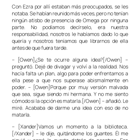
Con Ezra por allí estaban más preocupados, se les
notaba. Se habían reunido más veces, pero no tenían
ningún atisbo de presencia de Omega por ninguna
parte. No podíamos decírselo, era nuestra
responsabilidad, nosotros le habíamos dado lo que
quería y nosotros teníamos que librarnos de ella
antes de que fuera tarde.
– [Owen]¿Se te ocurre alguna idea?[/Owen] –
preguntó. Dejé de divagar y volví a la realidad. Nos
hacía falta un plan, algo para poder enfrentarnos a
ella pese a que nos superase abismalmente en
poder. – [Owen]Porque por muy versión malvada
que sea, sigue siendo mi hermana. Y no me siento
cómodo si la opción es matarla.[/Owen] – añadió. Le
miré. Acababa de darme una idea con eso de no
matarla.
– [Xander]Vamos un momento a la biblioteca.
[/Xander] – le dije, quitándome los guantes. Él me