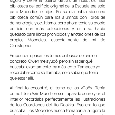
siguió y cerré la puerta detrás de nosotros. Esa
biblioteca del edificio original de la Escuela era solo
para Moondies e hijos. En su día había sido una
biblioteca común para los alumnos con libros de
demonología y ocultismo, pero ahora tenía su propio
edificio con más colecciones y esta se había
quedado para libros prohibidos y anotaciones de los
propios Moondies, especialmente de mi tío
Christopher.
Empecé a repasar los tomos en busca de uno en
concreto. Owen me ayudó, pero sin saber qué
buscaba exactamente iba más lento. Tampoco yo
recordaba cómo se llamaba, solo sabía que tenía
que estar allí.
Al final lo encontré, el tomo de los «Daë». Tenía
como título Axis Mundi en sus tapas de cuero y en el
interior recordaba perfectamente las ilustraciones
de los Guardianes del tío Daakka. Eso era lo que
buscaba. Los Moondies nunca tomaban a la ligera la