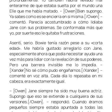
profundamente. Yo también habría llevado mal
enterarme de que estaba suelta por el mundo una
Elle que me había matado. – [Owen]Bien supongo.
Ya sabes como es se encierra en si misma.[/Owen] –
comentó. Parecía acostumbrado a cómo lidiaba
Jane con sus problemas. Se conformaba más que
yo, por suerte eso le quitaba frustraciones.
Asentí, serio. Bowie tenía razón pese a su «corta
edad». Me habría gustado arreglarlo con Jane,
especialmente ahora que podía necesitar ayuda una
vez más para lidiar con la revelación de sus poderes.
Pero una barrera invisible me lo impedía. –
[Xander]No sé cómo pudo engañarnos.[/Xander] –
comenté en voz alta. Cada día lo repasaba en mi
cabeza, era exactamente igual.
– [Owen] Jane siempre ha sido muy buena actriz.
Supongo que eso se extiende a cualquiera de sus
versiones.[/Owen]. – respondió. Cuando éramos
pequeños siempre estaba apuntada a todas las