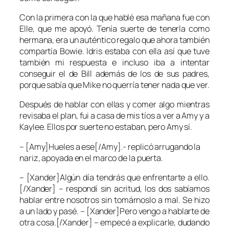
Con la primera con la que hablé esa mañana fue con
Elle, que me apoyó. Tenía suerte de tenerla como
hermana, era un auténtico regalo que ahora también
compartía Bowie. Idris estaba con ella así que tuve
también mi respuesta e incluso iba a intentar
conseguir el de Bill además de los de sus padres,
porque sabía que Mike no querría tener nada que ver.
Después de hablar con ellas y comer algo mientras
revisaba el plan, fui a casa de mis tíos a ver a Amy y a
Kaylee. Ellos por suerte no estaban, pero Amy sí.
– [Amy]Hueles a ese[/Amy].- replicó arrugando la
nariz, apoyada en el marco de la puerta.
– [Xander]Algún día tendrás que enfrentarte a ello.
[/Xander] – respondí sin acritud, los dos sabíamos
hablar entre nosotros sin tomárnoslo a mal. Se hizo
a un lado y pasé. – [Xander]Pero vengo a hablarte de
otra cosa.[/Xander] – empecé a explicarle, dudando