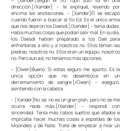
– [Xander]Según el tío Toph solo va en una
dirección.[/Xander] – le expliqué, leyendo por
encima las anotaciones. – [Xander]Él se escapó
cuando fueron a buscar al tío Ed. Es el único arma
que nos dejaron los Daesdi.[/Xander] – tenía dudas.
Había muchas cosas que podían salir mal. En su día,
los Daesdi habían preparado a los Daë para
enfrentarse a ello y a nosotros no. Ellos tenían las
piedras, nosotros no. Ellos eran un equipo, nosotros
no. Pero aun así, no teníamos más opciones.
– [Owen]Bueno. Si estas seguro me apunto. Es la
única opción que no desemboca en un
derramamiento de sangre.[/Owen] – aseguró,
asintiendo con la cabeza.
– [Xander]No sé, no es un gran plan, pero no se me
ocurre nada más.[/Xander] – respondí con
sinceridad. Tenía más cabos sueltos que atados e
implicaba hacer muchas cosas a espaldas de los
Moondies y de Nate. Traté de empezar a hilar un