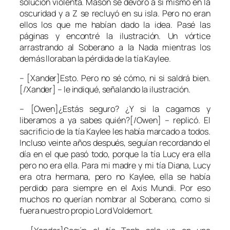
solución violenta. Mason se devoró a sí mismo en la
oscuridad y a Z se recluyó en su isla. Pero no eran
ellos los que me habían dado la idea. Pasé las
páginas y encontré la ilustración. Un vórtice
arrastrando al Soberano a la Nada mientras los
demás lloraban la pérdida de la tía Kaylee.
– [Xander]Esto. Pero no sé cómo, ni si saldrá bien.
[/Xander] – le indiqué, señalando la ilustración.
– [Owen]¿Estás seguro? ¿Y si la cagamos y
liberamos a ya sabes quién?[/Owen] – replicó. El
sacrificio de la tía Kaylee les había marcado a todos.
Incluso veinte años después, seguían recordando el
día en el que pasó todo, porque la tía Lucy era ella
pero no era ella. Para mi madre y mi tía Diana, Lucy
era otra hermana, pero no Kaylee, ella se había
perdido para siempre en el Axis Mundi. Por eso
muchos no querían nombrar al Soberano, como si
fuera nuestro propio Lord Voldemort.