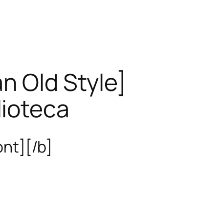
 Old Style]
lioteca
ont][/b]