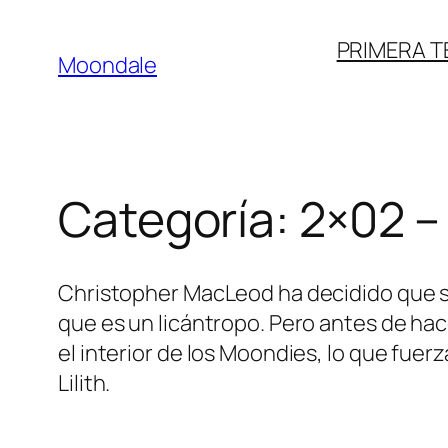
Saltar
PRIMERA 
al
Moondale
contenido
Categoría:
2×02 – 
Christopher MacLeod ha decidido que si
que es un licántropo. Pero antes de hac
el interior de los Moondies, lo que fue
Lilith.