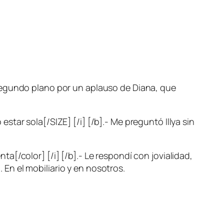
segundo plano por un aplauso de Diana, que
tar sola[/SIZE] [/i] [/b].- Me preguntó Illya sin
[/color] [/i] [/b].- Le respondí con jovialidad,
En el mobiliario y en nosotros.