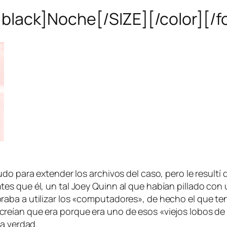
black]Noche[/SIZE][/color][/f
do para extender los archivos del caso, pero le resultí d
s que él, un tal Joey Quinn al que habían pillado con 
aba a utilizar los «computadores», de hecho el que ten
eían que era porque era uno de esos «viejos lobos de 
la verdad.