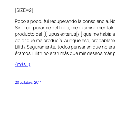
[SIZE=2]
Poco a poco, fui recuperando la consciencia. No 
Sin incorporarme del todo, me examiné mentalme
producto del [i]lupus exterus[/i] que me había 
dolor que me producía. Aunque eso, probablemen
Lilith. Seguramente, todos pensarían que no er
éramos. Lilith no eran más que mis deseos más 
(más…)
20 octubre, 2014