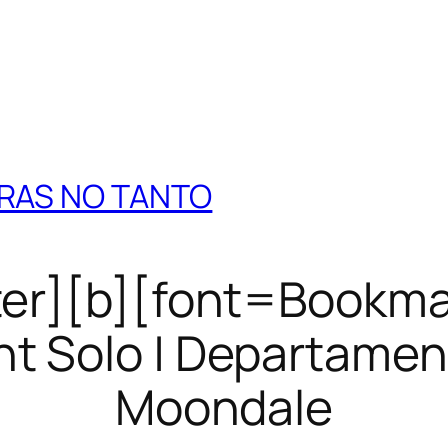
TRAS NO TANTO
ter][b][font=Bookman
t Solo | Departament
Moondale