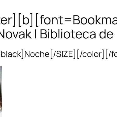
ter][b][font=Bookman
Novak | Biblioteca de
black]Noche[/SIZE][/color][/f