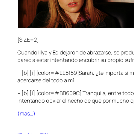
[SIZE=2]
Cuando Illya y Ed dejaron de abrazarse, se pro
parecía estar intentando encubrir su propio suf
– [b] [i] [color=#EE5159]Sarah, ¿te importa si m
acercarse del todo a mí.
– [b] [i] [color=#BB609C] Tranquila, entre todos
intentando obviar el hecho de que por mucho qu
(más…)