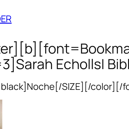
DER
ter][b][font=Bookman
3]Sarah Echolls| Bib
black]Noche[/SIZE][/color][/f