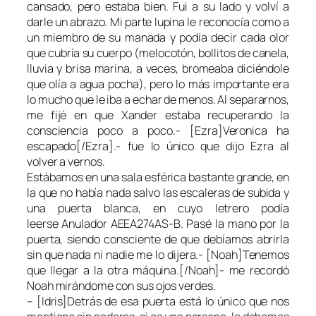
cansado, pero estaba bien. Fui a su lado y volví a
darle un abrazo. Mi parte lupina le reconocía como a
un miembro de su manada y podía decir cada olor
que cubría su cuerpo (melocotón, bollitos de canela,
lluvia y brisa marina, a veces, bromeaba diciéndole
que olía a agua pocha), pero lo más importante era
lo mucho que le iba a echar de menos. Al separarnos,
me fijé en que Xander estaba recuperando la
consciencia poco a poco.- [Ezra]Veronica ha
escapado[/Ezra].- fue lo único que dijo Ezra al
volver a vernos.
Estábamos en una sala esférica bastante grande, en
la que no había nada salvo las escaleras de subida y
una puerta blanca, en cuyo letrero podía
leerse Anulador AEEA274AS-B. Pasé la mano por la
puerta, siendo consciente de que debíamos abrirla
sin que nada ni nadie me lo dijera.- [Noah]Tenemos
que llegar a la otra máquina.[/Noah]- me recordó
Noah mirándome con sus ojos verdes.
– [Idris]Detrás de esa puerta está lo único que nos