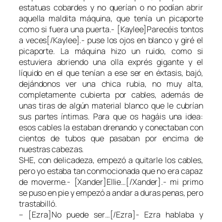
estatuas cobardes y no querían o no podían abrir
aquella maldita máquina, que tenía un picaporte
como si fuera una puerta.- [Kaylee]Parecéis tontos
a veces[/Kaylee].- puse los ojos en blanco y giré el
picaporte. La máquina hizo un ruido, como si
estuviera abriendo una olla exprés gigante y el
líquido en el que tenían a ese ser en éxtasis, bajó,
dejándonos ver una chica rubia, no muy alta,
completamente cubierta por cables, además de
unas tiras de algún material blanco que le cubrían
sus partes íntimas. Para que os hagáis una idea:
esos cables la estaban drenando y conectaban con
cientos de tubos que pasaban por encima de
nuestras cabezas.
SHE, con delicadeza, empezó a quitarle los cables,
pero yo estaba tan conmocionada que no era capaz
de moverme.- [Xander]Ellie…[/Xander].- mi primo
se puso en pie y empezó a andar a duras penas, pero
trastabilló.
– [Ezra]No puede ser…[/Ezra]- Ezra hablaba y