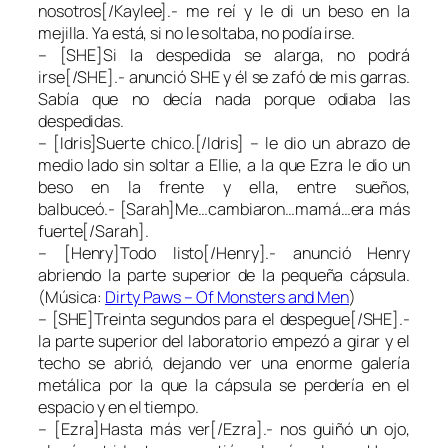
nosotros[/Kaylee].- me reí y le di un beso en la
mejilla. Ya está, si no le soltaba, no podía irse.
– [SHE]Si la despedida se alarga, no podrá
irse[/SHE].- anunció SHE y él se zafó de mis garras.
Sabía que no decía nada porque odiaba las
despedidas.
– [Idris]Suerte chico.[/Idris] – le dio un abrazo de
medio lado sin soltar a Ellie, a la que Ezra le dio un
beso en la frente y ella, entre sueños,
balbuceó.- [Sarah]Me…cambiaron…mamá…era más
fuerte[/Sarah].
– [Henry]Todo listo[/Henry].- anunció Henry
abriendo la parte superior de la pequeña cápsula.
(Música:
Dirty Paws – Of Monsters and Men
)
– [SHE]Treinta segundos para el despegue[/SHE].-
la parte superior del laboratorio empezó a girar y el
techo se abrió, dejando ver una enorme galería
metálica por la que la cápsula se perdería en el
espacio y en el tiempo.
– [Ezra]Hasta más ver[/Ezra].- nos guiñó un ojo,