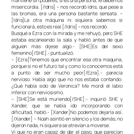
mantiene sin poderes, si es una persona, le debemos
misericordia. [/Idris] – nos recordó Idris, que pese a
las bromas, era una persona bastante sensata. –
[Idris]La otra máquina ni siquiera sabemos si
funcionará, esto es real.[/Idris] – nos recordó.
Busqué a Ezra con la mirada y me rehuyó, pero SHE
estaba escaneando la sala y habló antes de que
alguien más dijese algo.- [SHE]Es del sexo
femenino[/SHE].- puntualizó.
– [Ezra]Tenemos que encontrar esa otra maquina,
porque si no el futuro tal y como lo conocemos está
a punto de ser mucho peor[/Ezra].- parecía
nervioso. Había algo que no nos estaba contando:
¿Qué había sido de Veronica? Me mordí el labio
inferior con nerviosismo.
– [SHE]Se está muriendo[/SHE].- inquirió SHE y
Xander, que se había ido incorporando con
dificultad, habló.- [Xander]No podemos dejarla así.
[/Xander] – Noah asintió en silencio y los demás, no
dijeron nada, ni siquiera se atrevían a moverse.
Vi que no eran capaz de dar el paso, que parecían