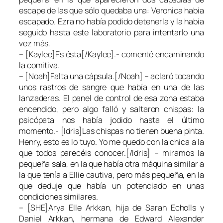
escape de las que sólo quedaba una: Veronica había
escapado. Ezra no había podido detenerla y la había
seguido hasta este laboratorio para intentarlo una
vez más.
– [Kaylee]Es ésta[/Kaylee].- comenté encaminando
la comitiva.
– [Noah]Falta una cápsula.[/Noah] – aclaró tocando
unos rastros de sangre que había en una de las
lanzaderas. El panel de control de esa zona estaba
encendido, pero algo falló y saltaron chispas: la
psicópata nos había jodido hasta el último
momento.- [Idris]Las chispas no tienen buena pinta.
Henry, esto es lo tuyo. Yo me quedo con la chica a la
que todos parecéis conocer.[/Idris] – miramos la
pequeña sala, en la que había otra máquina similar a
la que tenía a Ellie cautiva, pero más pequeña, en la
que deduje que había un potenciado en unas
condiciones similares.
– [SHE]Arya Elle Arkkan, hija de Sarah Echolls y
Daniel Arkkan, hermana de Edward Alexander