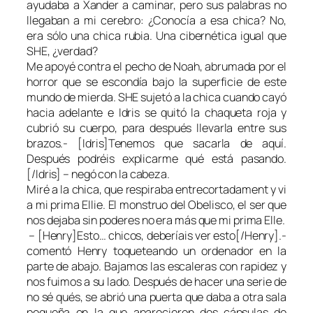
ayudaba a Xander a caminar, pero sus palabras no
llegaban a mi cerebro: ¿Conocía a esa chica? No,
era sólo una chica rubia. Una cibernética igual que
SHE, ¿verdad?
Me apoyé contra el pecho de Noah, abrumada por el
horror que se escondía bajo la superficie de este
mundo de mierda. SHE sujetó a la chica cuando cayó
hacia adelante e Idris se quitó la chaqueta roja y
cubrió su cuerpo, para después llevarla entre sus
brazos.- [Idris]Tenemos que sacarla de aquí.
Después podréis explicarme qué está pasando.
[/Idris] – negó con la cabeza.
Miré a la chica, que respiraba entrecortadament y vi
a mi prima Ellie. El monstruo del Obelisco, el ser que
nos dejaba sin poderes no era más que mi prima Elle.
– [Henry]Esto… chicos, deberíais ver esto[/Henry].-
comentó Henry toqueteando un ordenador en la
parte de abajo. Bajamos las escaleras con rapidez y
nos fuimos a su lado. Después de hacer una serie de
no sé qués
, se abrió una puerta que daba a otra sala
pequeña en la que aparecieron dos cápsulas de