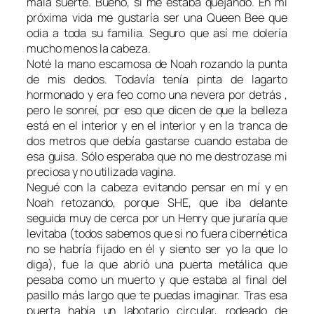
mala suerte. Bueno, sí me estaba quejando. En mi
próxima vida me gustaría ser una Queen Bee que
odia a toda su familia. Seguro que así me dolería
mucho menos la cabeza.
Noté la mano escamosa de Noah rozando la punta
de mis dedos. Todavía tenía pinta de lagarto
hormonado y era feo como una nevera por detrás ,
pero le sonreí, por eso que dicen de que la belleza
está en el interior y en el interior y en la tranca de
dos metros que debía gastarse cuando estaba de
esa guisa. Sólo esperaba que no me destrozase mi
preciosa y no utilizada vagina.
Negué con la cabeza evitando pensar en mí y en
Noah retozando, porque SHE, que iba delante
seguida muy de cerca por un Henry que juraría que
levitaba (todos sabemos que si no fuera cibernética
no se habría fijado en él y siento ser yo la que lo
diga), fue la que abrió una puerta metálica que
pesaba como un muerto y que estaba al final del
pasillo más largo que te puedas imaginar. Tras esa
puerta había un labotario circular, rodeado de