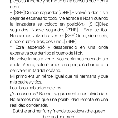
plegó su tridente y se metió en la cápsula que Henry
cerró.
– [SHE]Quince segundos[/SHE].- volvió a decir sin
dejar de escanearlo todo. Me abracé a Noah cuando
la lanzadera se colocó en posición.- [SHE]Diez
segundos. Nueve segundos.[/SHE].- Ezra se iba.
Nunca más volvería a verle.- [SHE]Ocho, siete, seis,
cinco, cuatro, tres, dos, uno…[/SHE]
Y Ezra ascendió y desapareció en una onda
expansiva que derribó al bueno de Nick.
No volveríamos a verle. Nos habíamos quedado sin
ancla. Ahora, sólo éramos una pequeña barca a la
deriva en mitad del océano.
Mi primo era un héroe, igual que mi hermana y que
mis padres y tíos.
Los libros hablarían de ellos.
¿Y a nosotros? Bueno, seguramente nos olvidarían.
No éramos más que una posibilidad remota en una
realidad condenada.
But she and her furry friends took down the queen
bee and her men.