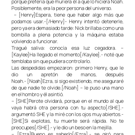
porque prefería que muriera él a que lo hiciera Noah.
Posiblemente, era la peor persona del universo.
– [Henry]Espera, tiene que haber algo más que
podamos usar.-[/Henry]- Henry intentó detenerle,
pero ya era demasiado tarde: Nick brillaba como una
bombilla a plena potencia y la máquina estaba
volviendo a funcionar.
Tragué saliva: conocía esa luz cegadora. –
[Kaylee]Ha llegado el momento[/Kaylee].- noté que
temblaba sin que pudiera controlarlo.
Las despedidas empezaron: primero Henry, que le
dio un apretón de manos, después
Noah.- [Noah]Ezra, si sigo existiendo, me aseguraré
de que nadie te olvide.[/Noah] – le puso una mano
en el hombro y él asintió.
– [SHE]Perote olvidará, porque en el mundo al que
vaya habrá otra persona con tu aspecto[/SHE].-
argumentó SHE y la miré con los ojos muy abiertos.-
[SHE]Si explotas, tu muerte será rápida. No te
preocupes[/SHE].- y le dio un beso en la mejilla.
– [Ezra]Bueno es saberlo[/Ezra].- se giró para