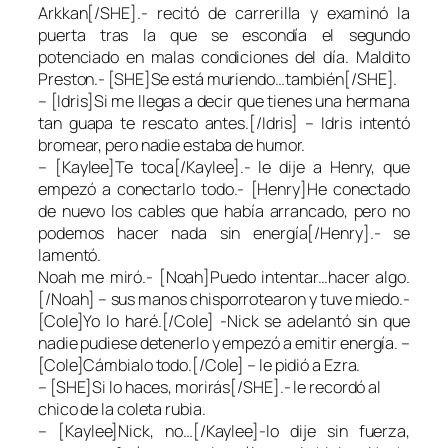
Arkkan[/SHE].- recitó de carrerilla y examinó la
puerta tras la que se escondía el segundo
potenciado en malas condiciones del día. Maldito
Preston.- [SHE]Se está muriendo…también[/SHE].
– [Idris]Si me llegas a decir que tienes una hermana
tan guapa te rescato antes.[/Idris] – Idris intentó
bromear, pero nadie estaba de humor.
– [Kaylee]Te toca[/Kaylee].- le dije a Henry, que
empezó a conectarlo todo.- [Henry]He conectado
de nuevo los cables que había arrancado, pero no
podemos hacer nada sin energía[/Henry].- se
lamentó.
Noah me miró.- [Noah]Puedo intentar…hacer algo.
[/Noah] – sus manos chisporrotearon y tuve miedo.-
[Cole]Yo lo haré.[/Cole] -Nick se adelantó sin que
nadie pudiese detenerlo y empezó a emitir energía. –
[Cole]Cámbialo todo.[/Cole] – le pidió a Ezra.
– [SHE]Si lo haces, morirás[/SHE].- le recordó al
chico de la coleta rubia.
– [Kaylee]Nick, no…[/Kaylee]-lo dije sin fuerza,