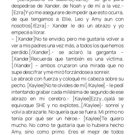
despedirse de Xander, de Noah y de mí a la vez.-
[Ezra]Y yo me asegurare de impedir que esto ocurra,
de que tengamos a Ellie, Leo y Amy aun con
nosotros[/Ezra].- Xander le dio un abrazo y yo
empecé a llorar.
– [Xander]No te envidio, pero me gustaría volver a
ver a mis padres una vez más, a todos los que hemos
perdido.[/Xander].- se aclaró la garganta –
[Xander]Recuerda que también es una víctima.
[/Xander] – ambos cruzaron una mirada que no
supe descifrar y me miró forzándose a sonreír.
Le abracé con fuerza y coloqué mi cabeza sobre su
pecho. [Kaylee]No te olvides de mí[/Kaylee].- le pedí
intentando grabar cada milésima de segundo de ese
abrazo en mi cerebro.- [Kaylee]Ezzy…ojalá se
equivoque SHE y no explotes…[/Kaylee]- sonreí y
volví a abrazarle. No quería que se fuera. Mi primo no
tenía por qué ser un héroe.- [Kaylee]Te quiero
mucho. No como te gustaría que lo hubiera hecho
Amy, sino como primo. Eres el mejor de todos