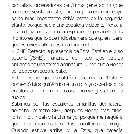
pantallas, ordenadores de última generación (que
fue hace veinte años) y una máquina enorme, cuya
parte más importante debía estar en la segunda
planta, porque había una escalera y debajo, frente a
los ordenadores, en una especie de pasarela más
monitores que lo que indicaban era que quien fuera
que estuviera allí, se estaba muriendo.
– [SHE]Detecto la presencia de Ezra. Está en el piso
superior[/SHE].- anunció con sus ojos azules
brillando de una forma antinatural. Creo que a Henry
se le cayó un poco la baba.
– [Cole]Pensé que no saldríamos con vida.[/Cole] –
comentó Nick guiñándome un ojo y yo puse los ojos
en blanco. Punto número uno: no me gustaban los
rubios.
Subimos por las escaleras amarillas del lateral
derecho: primero SHE, después Henry, tras ellos,
Idris, Nick, Noah y la última yo, porque me negué a
que intentaran hacerse los caballeros conmigo.
Cuando estuve arriba, vi a Ezra, que parecía