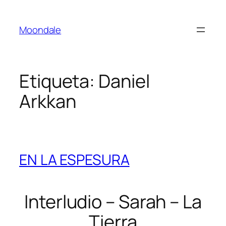
Saltar
al
Moondale
contenido
Etiqueta:
Daniel
Arkkan
EN LA ESPESURA
Interludio – Sarah – La
Tierra