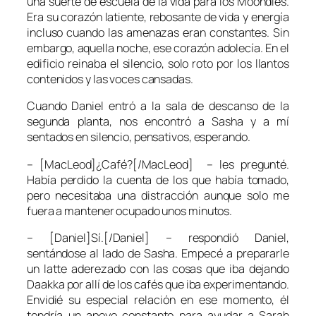
una suerte de escuela de la vida para los Moondies.
Era su corazón latiente, rebosante de vida y energía
incluso cuando las amenazas eran constantes. Sin
embargo, aquella noche, ese corazón adolecía. En el
edificio reinaba el silencio, solo roto por los llantos
contenidos y las voces cansadas.
Cuando Daniel entró a la sala de descanso de la
segunda planta, nos encontró a Sasha y a mí
sentados en silencio, pensativos, esperando.
– [MacLeod]¿Café?[/MacLeod] – les pregunté.
Había perdido la cuenta de los que había tomado,
pero necesitaba una distracción aunque solo me
fuera a mantener ocupado unos minutos.
– [Daniel]Sí.[/Daniel] – respondió Daniel,
sentándose al lado de Sasha. Empecé a prepararle
un latte aderezado con las cosas que iba dejando
Daakka por allí de los cafés que iba experimentando.
Envidié su especial relación en ese momento, él
tendría un apoyo constante para ayudar a Sarah