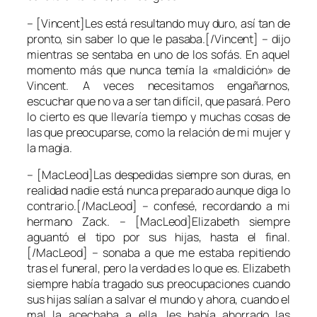
– [Vincent]Les está resultando muy duro, así tan de
pronto, sin saber lo que le pasaba.[/Vincent] – dijo
mientras se sentaba en uno de los sofás. En aquel
momento más que nunca temía la «maldición» de
Vincent. A veces necesitamos engañarnos,
escuchar que no va a ser tan difícil, que pasará. Pero
lo cierto es que llevaría tiempo y muchas cosas de
las que preocuparse, como la relación de mi mujer y
la magia.
– [MacLeod]Las despedidas siempre son duras, en
realidad nadie está nunca preparado aunque diga lo
contrario.[/MacLeod] – confesé, recordando a mi
hermano Zack. – [MacLeod]Elizabeth siempre
aguantó el tipo por sus hijas, hasta el final.
[/MacLeod] – sonaba a que me estaba repitiendo
tras el funeral, pero la verdad es lo que es. Elizabeth
siempre había tragado sus preocupaciones cuando
sus hijas salían a salvar el mundo y ahora, cuando el
mal la acechaba a ella, les había ahorrado las