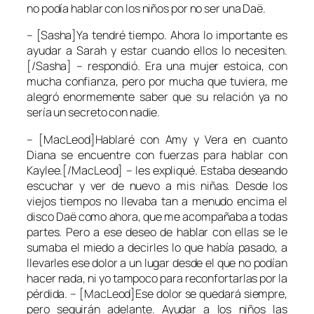
no podía hablar con los niños por no ser una Daë.
– [Sasha]Ya tendré tiempo. Ahora lo importante es
ayudar a Sarah y estar cuando ellos lo necesiten.
[/Sasha] – respondió. Era una mujer estoica, con
mucha confianza, pero por mucha que tuviera, me
alegró enormemente saber que su relación ya no
sería un secreto con nadie.
– [MacLeod]Hablaré con Amy y Vera en cuanto
Diana se encuentre con fuerzas para hablar con
Kaylee.[/MacLeod] – les expliqué. Estaba deseando
escuchar y ver de nuevo a mis niñas. Desde los
viejos tiempos no llevaba tan a menudo encima el
disco Daë como ahora, que me acompañaba a todas
partes. Pero a ese deseo de hablar con ellas se le
sumaba el miedo a decirles lo que había pasado, a
llevarles ese dolor a un lugar desde el que no podían
hacer nada, ni yo tampoco para reconfortarlas por la
pérdida. – [MacLeod]Ese dolor se quedará siempre,
pero seguirán adelante. Ayudar a los niños las