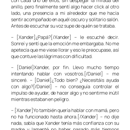
con cada uno de ellos, sin despegar la mirada del
anillo, pero finalmente sentí algo hacer click al otro
lado, una presencia a mi alrededor que me hacía
sentir acompañado en aquél oscuro y solitario salón.
Antes de escuchar su voz supe de quién se trataba.
– [Xander]¿Papá?[/Xander] – le escuché decir.
Sonreí y sentí que la emoción me embargaba. No me
apetecía que me viese llorar y eso le preocupase, así
que contuve las lágrimas con dificultad.
– [Daniel]Xander, por fin. Llevo mucho tiempo
intentando hablar con vosotros.[/Daniel] – me
sinceré. – [Daniel]¿Todo bien? ¿Necesitáis ayuda
con algo?[/Daniel] – no conseguía controlar el
impulso de ayudar, de hacer algo y no sentirme inútil
mientras estaban en peligro.
– [Xander]Yo también quería hablar con mamá, pero
no ha funcionado hasta ahora.[/Xander] – no dije
nada, sabía que Xander tenía más confianza con su
madre y lamenté no haber pasado más tiempos