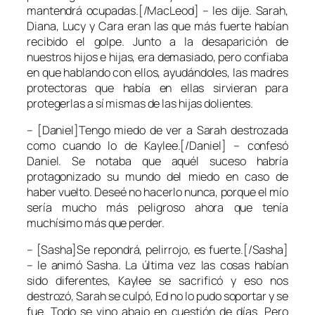
mantendrá ocupadas.[/MacLeod] – les dije. Sarah,
Diana, Lucy y Cara eran las que más fuerte habían
recibido el golpe. Junto a la desaparición de
nuestros hijos e hijas, era demasiado, pero confiaba
en que hablando con ellos, ayudándoles, las madres
protectoras que había en ellas sirvieran para
protegerlas a sí mismas de las hijas dolientes.
– [Daniel]Tengo miedo de ver a Sarah destrozada
como cuando lo de Kaylee.[/Daniel] – confesó
Daniel. Se notaba que aquél suceso habría
protagonizado su mundo del miedo en caso de
haber vuelto. Deseé no hacerlo nunca, porque el mío
sería mucho más peligroso ahora que tenía
muchísimo más que perder.
– [Sasha]Se repondrá, pelirrojo, es fuerte.[/Sasha]
– le animó Sasha. La última vez las cosas habían
sido diferentes, Kaylee se sacrificó y eso nos
destrozó, Sarah se culpó, Ed no lo pudo soportar y se
fue. Todo se vino abajo en cuestión de días. Pero