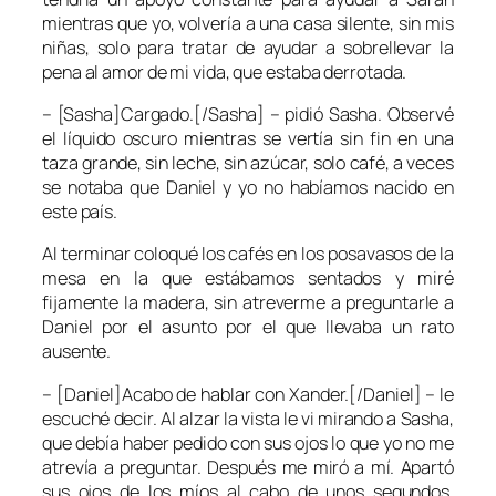
mientras que yo, volvería a una casa silente, sin mis
niñas, solo para tratar de ayudar a sobrellevar la
pena al amor de mi vida, que estaba derrotada.
– [Sasha]Cargado.[/Sasha] – pidió Sasha. Observé
el líquido oscuro mientras se vertía sin fin en una
taza grande, sin leche, sin azúcar, solo café, a veces
se notaba que Daniel y yo no habíamos nacido en
este país.
Al terminar coloqué los cafés en los posavasos de la
mesa en la que estábamos sentados y miré
fijamente la madera, sin atreverme a preguntarle a
Daniel por el asunto por el que llevaba un rato
ausente.
– [Daniel]Acabo de hablar con Xander.[/Daniel] – le
escuché decir. Al alzar la vista le vi mirando a Sasha,
que debía haber pedido con sus ojos lo que yo no me
atrevía a preguntar. Después me miró a mí. Apartó
sus ojos de los míos al cabo de unos segundos,