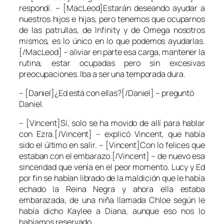
respondí. – [MacLeod]Estarán deseando ayudar a
nuestros hijos e hijas, pero tenemos que ocuparnos
de las patrullas, de Infinity y de Omega nosotros
mismos, es lo único en lo que podemos ayudarlas.
[/MacLeod] – aliviar en parte esa carga, mantener la
rutina, estar ocupadas pero sin excesivas
preocupaciones. Iba a ser una temporada dura.
– [Daniel]¿Ed está con ellas?[/Daniel] – preguntó
Daniel.
– [Vincent]Sí, solo se ha movido de allí para hablar
con Ezra.[/Vincent] – explicó Vincent, que había
sido el último en salir. – [Vincent]Con lo felices que
estaban con el embarazo.[/Vincent] – de nuevo esa
sinceridad que venía en el peor momento. Lucy y Ed
por fin se habían librado de la maldición que le había
echado la Reina Negra y ahora ella estaba
embarazada, de una niña llamada Chloe según le
había dicho Kaylee a Diana, aunque eso nos lo
habíamos reservado.