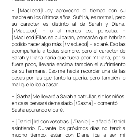
– [MacLeod]Lucy aprovechó el tiempo con su
madre en los últimos años. Sufrirá, es normal, pero
su carácter es distinto al de Sarah y Diana.
[/MacLeod] – o al menos eso pensaba. –
[MacLeod]Ellas se culparán, pensarán que habrían
podido hacer algo más.[/MacLeod] – aclaré. Eso las
acompañaría a todas siempre, pero el carácter de
Sarah y Diana haría que fuera peor. Y Diana, por si
fuera poco, llevaría encima también el sufrimiento
de su hermana. Eso me hacía recordar una de las
cosas por las que tanto la quería, pero también lo
mal que lo iba a pasar.
– [Sasha]Me llevaré a Sarah a patrullar, sin los niños
en casa pensará demasiado.[/Sasha] – comentó
Sasha apurando el café.
– [Daniel]Iré con vosotras. [/Daniel] – añadió Daniel
asintiendo. Durante los próximos días no tendría
mucho tiempo, estar con Diana iba a ser mi