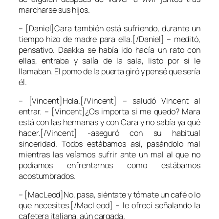
marcharse sus hijos.
– [Daniel]Cara también está sufriendo, durante un
tiempo hizo de madre para ella.[/Daniel] – meditó,
pensativo. Daakka se había ido hacía un rato con
ellas, entraba y salía de la sala, listo por si le
llamaban. El pomo de la puerta giró y pensé que sería
él.
– [Vincent]Hola.[/Vincent] – saludó Vincent al
entrar. – [Vincent]¿Os importa si me quedo? Mara
está con las hermanas y con Cara y no sabía ya qué
hacer.[/Vincent] -aseguró con su habitual
sinceridad. Todos estábamos así, pasándolo mal
mientras las veíamos sufrir ante un mal al que no
podíamos enfrentarnos como estábamos
acostumbrados.
– [MacLeod]No, pasa, siéntate y tómate un café o lo
que necesites.[/MacLeod] – le ofrecí señalando la
cafetera italiana, aún cargada.