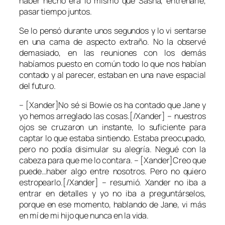
haber hecho era lo mismo que Sasha, entrenarle,
pasar tiempo juntos.
Se lo pensó durante unos segundos y lo vi sentarse
en una cama de aspecto extraño. No la observé
demasiado, en las reuniones con los demás
habíamos puesto en común todo lo que nos habían
contado y al parecer, estaban en una nave espacial
del futuro.
– [Xander]No sé si Bowie os ha contado que Jane y
yo hemos arreglado las cosas.[/Xander] – nuestros
ojos se cruzaron un instante, lo suficiente para
captar lo que estaba sintiendo. Estaba preocupado,
pero no podía disimular su alegría. Negué con la
cabeza para que me lo contara. – [Xander]Creo que
puede…haber algo entre nosotros. Pero no quiero
estropearlo.[/Xander] – resumió. Xander no iba a
entrar en detalles y yo no iba a preguntárselos,
porque en ese momento, hablando de Jane, vi más
en mí de mi hijo que nunca en la vida.