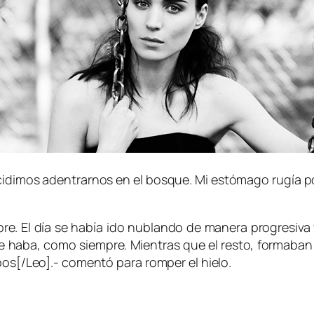
imos adentrarnos en el bosque. Mi estómago rugía por l
 El día se había ido nublando de manera progresiva y
a de haba, como siempre. Mientras que el resto, forma
bos[/Leo].- comentó para romper el hielo.