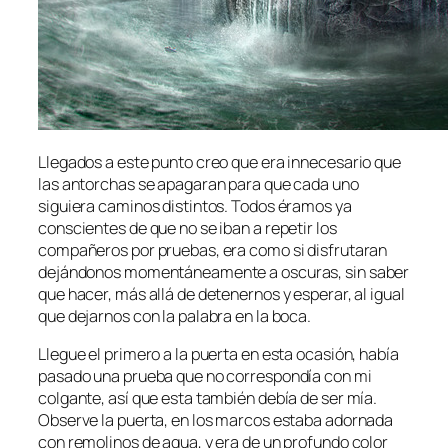
Llegados a este punto creo que era innecesario que
las antorchas se apagaran para que cada uno
siguiera caminos distintos. Todos éramos ya
conscientes de que no se iban a repetir los
compañeros por pruebas, era como si disfrutaran
dejándonos momentáneamente a oscuras, sin saber
que hacer, más allá de detenernos y esperar, al igual
que dejarnos con la palabra en la boca.
Llegue el primero a la puerta en esta ocasión, había
pasado una prueba que no correspondía con mi
colgante, así que esta también debía de ser mía.
Observe la puerta, en los marcos estaba adornada
con remolinos de agua, y era de un profundo color