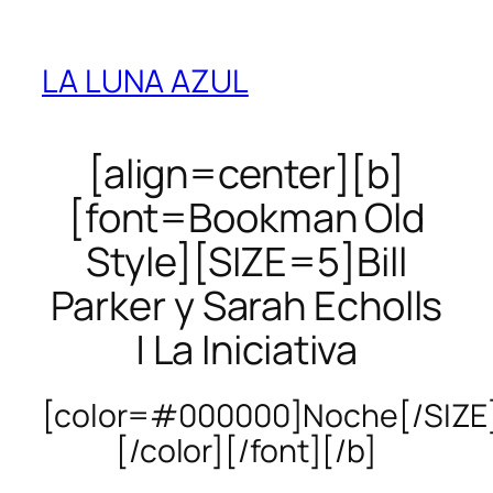
LA LUNA AZUL
[align=center][b]
[font=Bookman Old
Style][SIZE=5]Bill
Parker y Sarah Echolls
| La Iniciativa
[color=#000000]Noche[/SIZE
[/color][/font][/b]