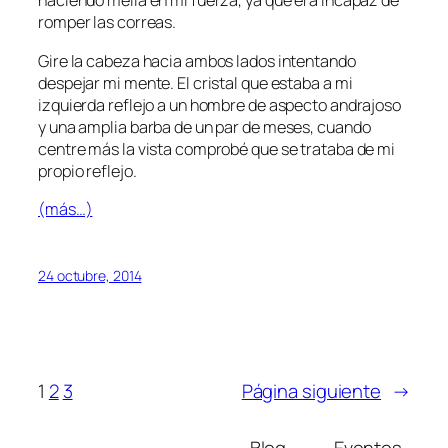
haciendo mella en mi fuerza, ya que era incapaz de
romper las correas.
Gire la cabeza hacia ambos lados intentando
despejar mi mente. El cristal que estaba a mi
izquierda reflejo a un hombre de aspecto andrajoso
y una amplia barba de un par de meses, cuando
centre más la vista comprobé que se trataba de mi
propio reflejo.
(más…)
24 octubre, 2014
1
2
3
Página siguiente
→
Blog
Eventos