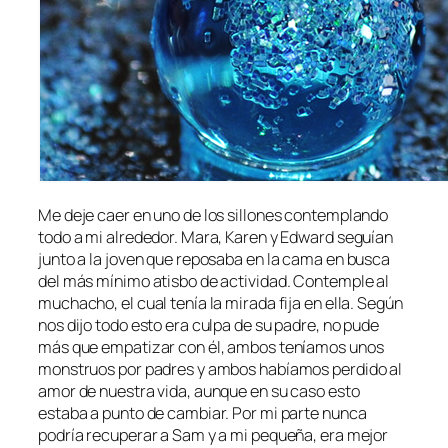
Me deje caer en uno de los sillones contemplando
todo a mi alrededor. Mara, Karen y Edward seguían
junto a la joven que reposaba en la cama en busca
del más mínimo atisbo de actividad. Contemple al
muchacho, el cual tenía la mirada fija en ella. Según
nos dijo todo esto era culpa de su padre, no pude
más que empatizar con él, ambos teníamos unos
monstruos por padres y ambos habíamos perdido al
amor de nuestra vida, aunque en su caso esto
estaba a punto de cambiar. Por mi parte nunca
podría recuperar a Sam y a mi pequeña, era mejor