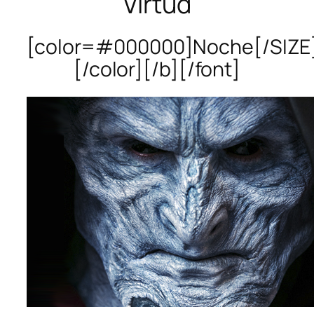
Virtud
[color=#000000]Noche[/SIZE
[/color][/b][/font]