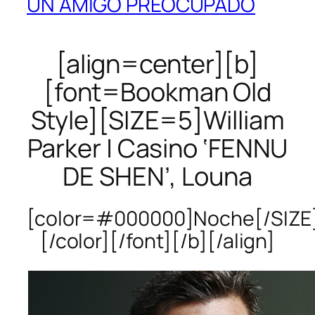
UN AMIGO PREOCUPADO
[align=center][b]
[font=Bookman Old
Style][SIZE=5]William
Parker | Casino ‘FENNU
DE SHEN’, Louna
[color=#000000]Noche[/SIZE
[/color][/font][/b][/align]