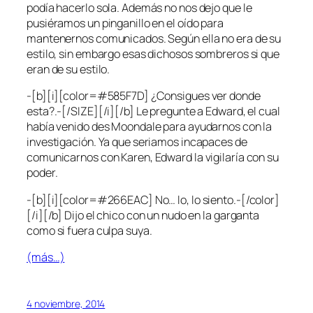
podía hacerlo sola. Además no nos dejo que le
pusiéramos un pinganillo en el oído para
mantenernos comunicados. Según ella no era de su
estilo, sin embargo esas dichosos sombreros si que
eran de su estilo.
-[b][i][color=#585F7D] ¿Consigues ver donde
esta?.-[/SIZE][/i][/b] Le pregunte a Edward, el cual
había venido des Moondale para ayudarnos con la
investigación. Ya que seriamos incapaces de
comunicarnos con Karen, Edward la vigilaría con su
poder.
-[b][i][color=#266EAC] No… lo, lo siento.-[/color]
[/i][/b] Dijo el chico con un nudo en la garganta
como si fuera culpa suya.
(más…)
4 noviembre, 2014