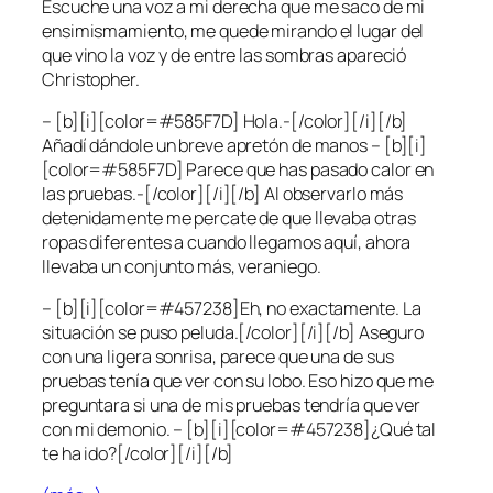
Escuche una voz a mi derecha que me saco de mi
ensimismamiento, me quede mirando el lugar del
que vino la voz y de entre las sombras apareció
Christopher.
– [b][i][color=#585F7D] Hola.-[/color][/i][/b]
Añadí dándole un breve apretón de manos – [b][i]
[color=#585F7D] Parece que has pasado calor en
las pruebas.-[/color][/i][/b] Al observarlo más
detenidamente me percate de que llevaba otras
ropas diferentes a cuando llegamos aquí, ahora
llevaba un conjunto más, veraniego.
– [b][i][color=#457238]Eh, no exactamente. La
situación se puso peluda.[/color][/i][/b] Aseguro
con una ligera sonrisa, parece que una de sus
pruebas tenía que ver con su lobo. Eso hizo que me
preguntara si una de mis pruebas tendría que ver
con mi demonio. – [b][i][color=#457238]¿Qué tal
te ha ido?[/color][/i][/b]