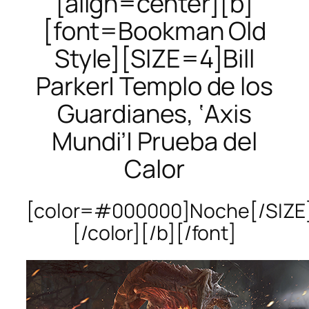
[align=center][b]
[font=Bookman Old
Style][SIZE=4]Bill
Parker| Templo de los
Guardianes, ‘Axis
Mundi’| Prueba del
Calor
[color=#000000]Noche[/SIZE
[/color][/b][/font]