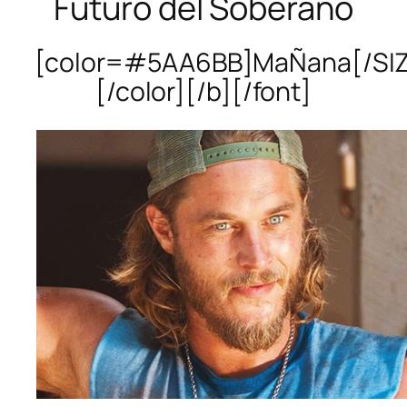
Futuro del Soberano
[color=#5AA6BB]MaÑana[/SI
[/color][/b][/font]