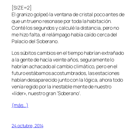
[SIZE=2]
El granizo golpeó la ventana de cristal poco antes de
que un trueno resonase por toda la habitación.
Conté los segundos y calculé la distancia, pero no
me hizo falta, el relámpago había caído cerca del
Palacio del Soberano.
Los súbitos cambios en el tiempo habrían extrañado
a la gente de hacía veinte años, seguramente lo
habrían achacado al cambio climático, pero en el
futuro estábamos acostumbrados, las estaciones
habían desaparecido junto con la lógica, ahora todo
venía regido por la inestable mente de nuestro
«líder», nuestro gran ‘Soberano’.
(más…)
24 octubre, 2014