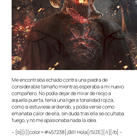
Me encontraba echado contra una piedra de
considerable tamaño mientras esperaba a mi nuevo
compañero. No podía dejar de mirar de reojo a
aquella puerta, tenía una ligera tonalidad rojiza,
como si estuviese ardiendo, y podía verse como
emanaba calor de ella, sin duda tras ella se ocultaba
fuego, y no me apasionaba nada la idea.
– [b][i][color=#457238]¡Bill! Hola[/SIZE][/i][/b] –