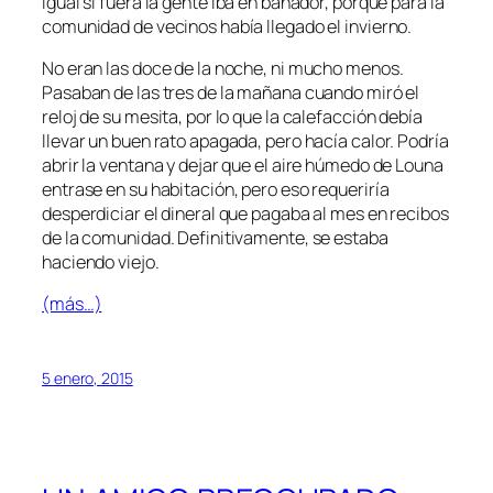
igual si fuera la gente iba en bañador, porque para la
comunidad de vecinos había llegado el invierno.
No eran las doce de la noche, ni mucho menos.
Pasaban de las tres de la mañana cuando miró el
reloj de su mesita, por lo que la calefacción debía
llevar un buen rato apagada, pero hacía calor. Podría
abrir la ventana y dejar que el aire húmedo de Louna
entrase en su habitación, pero eso requeriría
desperdiciar el dineral que pagaba al mes en recibos
de la comunidad. Definitivamente, se estaba
haciendo viejo.
(más…)
5 enero, 2015