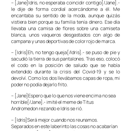
– [Jane]Idris, no esperaba coincidir contigo[/Jane].-
le dije de forma cordial acercándome a él. Me
encantaba su sentido de la moda, aunque quizás
vistiera bien porque su familia tenía dinero. Ese día
llevaba una camisa de flores sobre una camiseta
blanca, unos vaqueros desgastados con algo de
campana y unas deportivas de color rojo de marca.
– [Idris]Eh, no tengo queja[/Idris].- se puso de pie y
sacudió la tierra de sus pantalones. Tras eso, colocó
el codo en la posición de saludo que se había
extendido durante la crisis del Covid-19 y se lo
devolví. Como los dos llevábamos capas de ropa, mi
poder no podía dejarlo frito.
– [Jane]Espero que lo que nos viene encima no sea
horrible[/Jane].- imité el meme de Titus
Andromedon rezando e Idris se rió.
– [Idris]Será mejor cuando nos reunamos.
Separados en este laberinto las cosas no acabarían