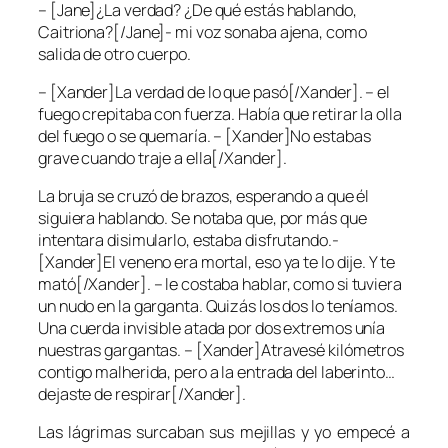
– [Jane]¿La verdad? ¿De qué estás hablando,
Caitriona?[/Jane]- mi voz sonaba ajena, como
salida de otro cuerpo.
– [Xander]La verdad de lo que pasó[/Xander]. – el
fuego crepitaba con fuerza. Había que retirar la olla
del fuego o se quemaría. – [Xander]No estabas
grave cuando traje a ella[/Xander].
La bruja se cruzó de brazos, esperando a que él
siguiera hablando. Se notaba que, por más que
intentara disimularlo, estaba disfrutando.-
[Xander]El veneno era mortal, eso ya te lo dije. Y te
mató[/Xander]. – le costaba hablar, como si tuviera
un nudo en la garganta. Quizás los dos lo teníamos.
Una cuerda invisible atada por dos extremos unía
nuestras gargantas. – [Xander]Atravesé kilómetros
contigo malherida, pero a la entrada del laberinto…
dejaste de respirar[/Xander].
Las lágrimas surcaban sus mejillas y yo empecé a