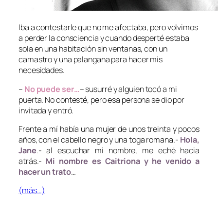
Iba a contestarle que no me afectaba, pero volvimos
a perder la consciencia y cuando desperté estaba
sola en una habitación sin ventanas, con un
camastro y una palangana para hacer mis
necesidades.
–
No puede ser…
– susurré y alguien tocó a mi
puerta. No contesté, pero esa persona se dio por
invitada y entró.
Frente a mí había una mujer de unos treinta y pocos
años, con el cabello negro y una toga romana.-
Hola,
Jane
.- al escuchar mi nombre, me eché hacia
atrás.-
Mi nombre es Caitriona y he venido a
hacer un trato
…
(más…)