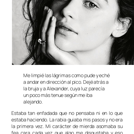
Me limpié las lágrimas como pude y eché
a andar en dirección al pico. Dejé atrás a
la bruja y a Alexander, cuya luz parecía
un poco más tenue según me iba
alejando.
Estaba tan enfadada que no pensaba ni en lo que
estaba haciendo. La rabia guiaba mis pasos y no era
la primera vez. Mi carácter de mierda asomaba su
fea cara cada vez que algo me disgustaba y eso