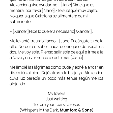
Alexander quiso ayudarme.- [Jane]Dime que es
mentira, por favor[/Jane].- le supliqué muy bajito.
No quería que Caitriona se alimentara de mi
sufrimiento.
– [Xander]Hice lo que era necesario[/Xander].
Me levanté trastabillando.- [Jane]Encárgate tú de la
olla. No quiero saber nada de ninguno de vosotros
dos. Me voy sola. Pienso salir sola de aquí e irme a la
a Nave y no ver nunca a nadie más[/Jane].
Me limpié las lágrimas como pude y eché a andar en
dirección al pico. Dejé atrás a la bruja y a Alexander,
cuya luz parecía un poco más tenue según me iba
alejando.
My love is
Just waiting
To turn your tears to roses
(Whispers in the Dark,
Mumford & Sons
)