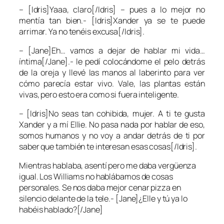
– [Idris]Yaaa, claro[/Idris] – pues a lo mejor no
mentía tan bien.- [Idris]Xander ya se te puede
arrimar. Ya no tenéis excusa[/Idris].
– [Jane]Eh… vamos a dejar de hablar mi vida…
íntima[/Jane].- le pedí colocándome el pelo detrás
de la oreja y llevé las manos al laberinto para ver
cómo parecía estar vivo. Vale, las plantas están
vivas, pero esto era como si fuera inteligente.
– [Idris]No seas tan cohibida, mujer. A ti te gusta
Xander y a mí Ellie. No pasa nada por hablar de eso,
somos humanos y no voy a andar detrás de ti por
saber que también te interesan esas cosas[/Idris].
Mientras hablaba, asentí pero me daba vergüenza
igual. Los Williams no hablábamos de cosas
personales. Se nos daba mejor cenar pizza en
silencio delante de la tele.- [Jane]¿Elle y tú ya lo
habéis hablado?[/Jane]