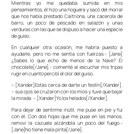
Mientras yo me quedaba sumida en mis
pensamientos, él hizo una hoguera y sacó del morral
que nos había prestado Caitriona, una cacerola de
barro, un poco de pescado en salazón y unas
verduras con las que se dispuso a hacer una especie
de guiso.
En cualquier otra ocasión, me habría puesto a
ayudarle, pero no me sentía con fuerzas.- [Jane]
¿Sabes lo que echo de menos de la Nave? El
chocolate[/Jane].- comenté al escuchar mis tripas
rugir en cuanto percibí el olor del guiso.
– [Xander]Estás cerca de darte un festín[/Xander].
– sus ojos se cruzaron con los míos y tuve que bajar
la mirada. – [Xander]Yo los helados[/Xander].
Para dejar de sentirme inútil, me puse en pie y fui
con él. Con dos hojas que me puse en las manos,
removí la cazuela alzándola un poco del fuego.-
[Jane]No tiene mala pinta[/Jane].