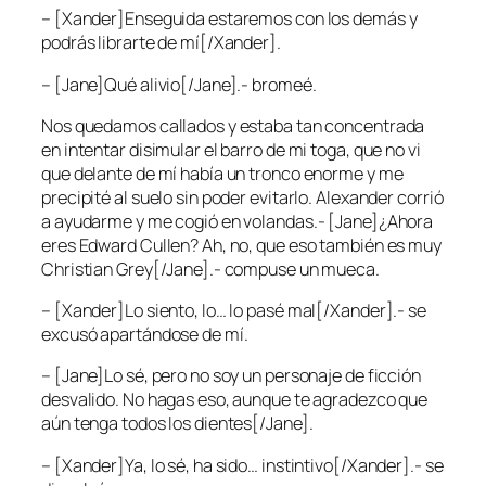
– [Xander]Enseguida estaremos con los demás y
podrás librarte de mí[/Xander].
– [Jane]Qué alivio[/Jane].- bromeé.
Nos quedamos callados y estaba tan concentrada
en intentar disimular el barro de mi toga, que no vi
que delante de mí había un tronco enorme y me
precipité al suelo sin poder evitarlo. Alexander corrió
a ayudarme y me cogió en volandas.- [Jane]¿Ahora
eres Edward Cullen? Ah, no, que eso también es muy
Christian Grey[/Jane].- compuse un mueca.
– [Xander]Lo siento, lo… lo pasé mal[/Xander].- se
excusó apartándose de mí.
– [Jane]Lo sé, pero no soy un personaje de ficción
desvalido. No hagas eso, aunque te agradezco que
aún tenga todos los dientes[/Jane].
– [Xander]Ya, lo sé, ha sido… instintivo[/Xander].- se