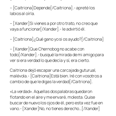
– [Caitriona]Depende[/Caitriona].- apreté los
labios al oírla.
– [Xander]Si vienes a por otro trato, no creo que
vaya a funcionar[/Xander].- le advirtió él.
– [Caitriona]¿Qué gano yo si os ayudo?[/Caitriona]
– [Xander]Que Chernobog no acabe con
todo[/Xander].- busqué la mirada de mi amigo para
ver si era verdad lo que decía y sí, era cierto.
Caitriona dejó escapar una carcajada guturual,
malévola.- [Caitriona]Está bien. Iré con vosotros a
cambio de que le digas la verdad[/Caitriona].
«La verdad». Aquellas dos palabras quedaron
flotando en el aire y me envaré, molesta. Quise
buscar de nuevo los ojos de él, pero esta vez fue en
vano.- [Xander]No, no tienes derecho…[/Xander]