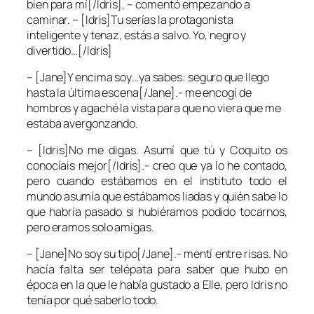
bien para mí[/Idris]. – comentó empezando a
caminar. – [Idris]Tu serías la protagonista
inteligente y tenaz, estás a salvo. Yo, negro y
divertido…[/Idris]
– [Jane]Y encima soy…ya sabes: seguro que llego
hasta la última escena[/Jane].- me encogí de
hombros y agaché la vista para que no viera que me
estaba avergonzando.
– [Idris]No me digas. Asumí que tú y Coquito os
conocíais mejor[/Idris].- creo que ya lo he contado,
pero cuando estábamos en el instituto todo el
mundo asumía que estábamos liadas y quién sabe lo
que habría pasado si hubiéramos podido tocarnos,
pero eramos solo amigas.
– [Jane]No soy su tipo[/Jane].- mentí entre risas. No
hacía falta ser telépata para saber que hubo en
época en la que le había gustado a Elle, pero Idris no
tenía por qué saberlo todo.