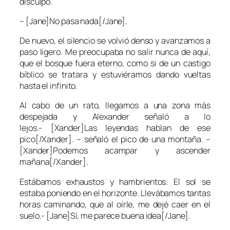
disculpó.
– [Jane]No pasa nada[/Jane].
De nuevo, el silencio se volvió denso y avanzamos a
paso ligero. Me preocupaba no salir nunca de aquí,
que el bosque fuera eterno, como si de un castigo
bíblico se tratara y estuviéramos dando vueltas
hasta el infinito.
Al cabo de un rato, llegamos a una zona más
despejada y Alexander señaló a lo
lejos.- [Xander]Las leyendas hablan de ese
pico[/Xander]. – señaló el pico de una montaña. –
[Xander]Podemos acampar y ascender
mañana[/Xander].
Estábamos exhaustos y hambrientos. El sol se
estaba poniendo en el horizonte. Llevábamos tantas
horas caminando, que al oírle, me dejé caer en el
suelo.- [Jane]Sí, me parece buena idea[/Jane].