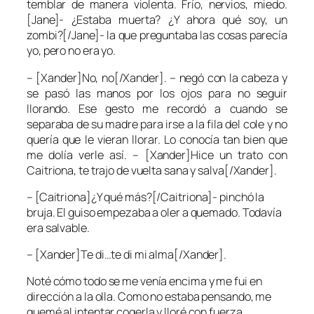
temblar de manera violenta. Frío, nervios, miedo.
[Jane]- ¿Estaba muerta? ¿Y ahora qué soy, un
zombi?[/Jane]- la que preguntaba las cosas parecía
yo, pero no era yo.
– [Xander]No, no[/Xander]. – negó con la cabeza y
se pasó las manos por los ojos para no seguir
llorando. Ese gesto me recordó a cuando se
separaba de su madre para irse a la fila del cole y no
quería que le vieran llorar. Lo conocía tan bien que
me dolía verle así. – [Xander]Hice un trato con
Caitriona, te trajo de vuelta sana y salva[/Xander].
– [Caitriona]¿Y qué más?[/Caitriona]- pinchó la
bruja. El guiso empezaba a oler a quemado. Todavía
era salvable.
– [Xander]Te di…te di mi alma[/Xander].
Noté cómo todo se me venía encima y me fui en
dirección a la olla. Como no estaba pensando, me
quemé al intentar cogerla y lloré con fuerza.