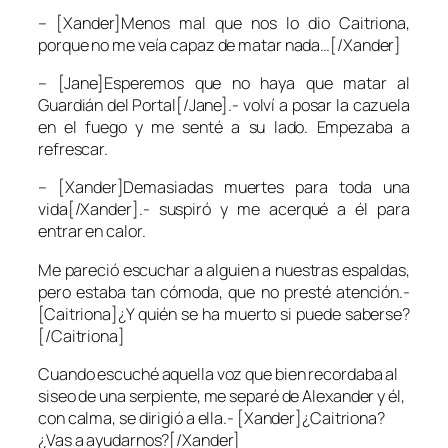
– [Xander]Menos mal que nos lo dio Caitriona,
porque no me veía capaz de matar nada…[/Xander]
– [Jane]Esperemos que no haya que matar al
Guardián del Portal[/Jane].- volví a posar la cazuela
en el fuego y me senté a su lado. Empezaba a
refrescar.
– [Xander]Demasiadas muertes para toda una
vida[/Xander].- suspiró y me acerqué a él para
entrar en calor.
Me pareció escuchar a alguien a nuestras espaldas,
pero estaba tan cómoda, que no presté atención.-
[Caitriona]¿Y quién se ha muerto si puede saberse?
[/Caitriona]
Cuando escuché aquella voz que bien recordaba al
siseo de una serpiente, me separé de Alexander y él,
con calma, se dirigió a ella.- [Xander]¿Caitriona?
¿Vas a ayudarnos?[/Xander]