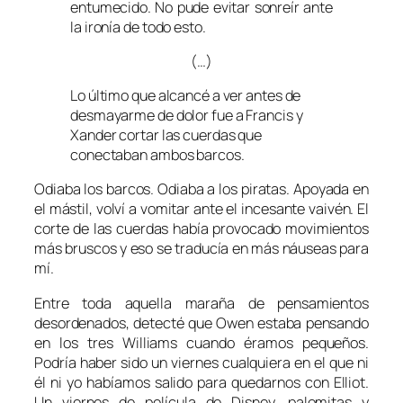
entumecido.
No pude evitar sonreír ante
la ironía de todo esto.
(…)
Lo último que alcancé a ver antes de
desmayarme de dolor fue a Francis y
Xander cortar las cuerdas que
conectaban ambos barcos.
Odiaba los barcos. Odiaba a los piratas. Apoyada en
el mástil, volví a vomitar ante el incesante vaivén. El
corte de las cuerdas había provocado movimientos
más bruscos y eso se traducía en más náuseas para
mí.
Entre toda aquella maraña de pensamientos
desordenados, detecté que Owen estaba pensando
en los tres Williams cuando éramos pequeños.
Podría haber sido un viernes cualquiera en el que ni
él ni yo habíamos salido para quedarnos con Elliot.
Un viernes de película de Disney, palomitas y