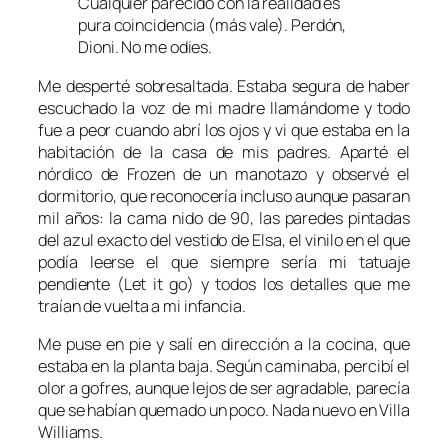
Cualquier parecido con la realidad es
pura coincidencia (más vale). Perdón,
Dioni. No me odies.
Me desperté sobresaltada. Estaba segura de haber
escuchado la voz de mi madre llamándome y todo
fue a peor cuando abrí los ojos y vi que estaba en la
habitación de la casa de mis padres. Aparté el
nórdico de Frozen de un manotazo y observé el
dormitorio, que reconocería incluso aunque pasaran
mil años: la cama nido de 90, las paredes pintadas
del azul exacto del vestido de Elsa, el vinilo en el que
podía leerse el que siempre sería mi tatuaje
pendiente (
Let it go
) y todos los detalles que me
traían de vuelta a mi infancia.
Me puse en pie y salí en dirección a la cocina, que
estaba en la planta baja. Según caminaba, percibí el
olor a gofres, aunque lejos de ser agradable, parecía
que se habían quemado un poco. Nada nuevo en Villa
Williams.