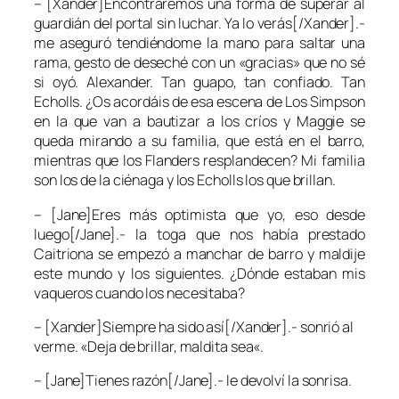
– [Xander]Encontraremos una forma de superar al
guardián del portal sin luchar. Ya lo verás[/Xander].-
me aseguró tendiéndome la mano para saltar una
rama, gesto de deseché con un «gracias» que no sé
si oyó. Alexander. Tan guapo, tan confiado. Tan
Echolls. ¿Os acordáis de esa escena de Los Simpson
en la que van a bautizar a los críos y Maggie se
queda mirando a su familia, que está en el barro,
mientras que los Flanders resplandecen? Mi familia
son los de la ciénaga y los Echolls los que brillan.
– [Jane]Eres más optimista que yo, eso desde
luego[/Jane].- la toga que nos había prestado
Caitriona se empezó a manchar de barro y maldije
este mundo y los siguientes. ¿Dónde estaban mis
vaqueros cuando los necesitaba?
– [Xander]Siempre ha sido así[/Xander].- sonrió al
verme. «
Deja de brillar, maldita sea
«.
– [Jane]Tienes razón[/Jane].- le devolví la sonrisa.