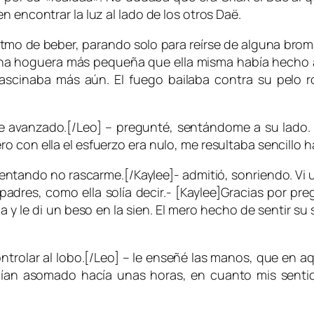
n encontrar la luz al lado de los otros Daë.
itmo de beber, parando solo para reírse de alguna br
a hoguera más pequeña que ella misma había hecho ard
ascinaba más aún. El fuego bailaba contra su pelo r
te avanzado.[/Leo] – pregunté, sentándome a su lado
 con ella el esfuerzo era nulo, me resultaba sencillo h
tentando no rascarme.[/Kaylee]- admitió, sonriendo. Vi
adres, como ella solía decir.- [Kaylee]Gracias por pr
y le di un beso en la sien. El mero hecho de sentir su 
ntrolar al lobo.[/Leo] – le enseñé las manos, que en 
ían asomado hacía unas horas, en cuanto mis sentido