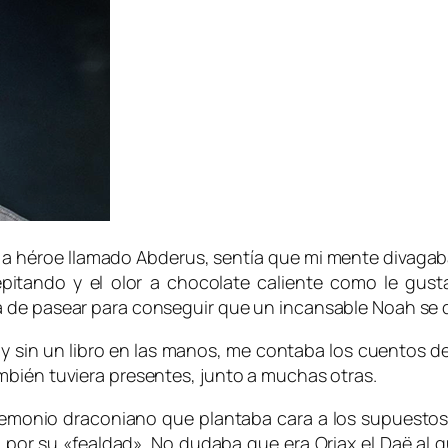
a héroe llamado Abderus, sentía que mi mente divagab
epitando y el olor a chocolate caliente como le gus
a de pasear para conseguir que un incansable Noah se 
 y sin un libro en las manos, me contaba los cuentos de
mbién tuviera presentes, junto a muchas otras.
emonio draconiano que plantaba cara a los supuestos 
 por su «fealdad». No dudaba que era Oriax el Daë al