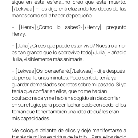
sigue en esta esfera…no creo que esté muerto.
[/Lekwaa] – les dije, entrelazando los dedos de las
manos como solía hacer de pequeño.
– [Henry]¿Como lo sabes?-[/Henry] preguntó
Henry.
– [Julia]¿Crees que puede estar vivo? Nuestro amor
es tan grande que lo sobrevive todo[/Julia].- añadió
Julia, visiblemente más animada.
– [Lekwaa]Os lo enseñaré.[/Lekwaa] – dije después
de pensarlo unos minutos. Poco sentido tenía ya
guardar demasiados secretos sobre mi pasado. Si yo
tenía que confiar en ellos, que no me habían
ocultado nada y me habían acogido sin desconfiar
en su refugio, para poder luchar codo con codo, ellos
tenían que tener también una idea de cuáles eran
mis capacidades.
Me coloqué delante de ellos y dejé manifestarse a
través de mí los espíritus de la tribu. Para ellos debió