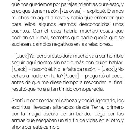
que nos quedemos por parejas mientras dure esto, y
creo que tienen razón.[/Lekwaa] – expliqué. Éramos
muchos en aquella nave y había que entender que
para ellos algunos éramos desconocidos unos
cuantos. Con el caos habría muchas cosas que
podrían salir mal, secretos que nadie quería que se
supiesen, cambios negativos en las relaciones…
– [Jack]Ya, pero si esto dura mucho va a ser horrible
seguir aquí dentro sin nadie más con quien hablar.
[/Jack] – razonó él. No le faltaba razón. – [Jack]¿No
echas a nadie en falta?[/Jack] – preguntó al poco,
antes de que me diese tiempo a responder. Al final
resultó que no era tan tímido como parecía.
Sentí un eco rondar mi cabeza y decidí ignorarlo, los
espíritus llevaban alterados desde Terra, primero
por la magia oscura de un bando, luego por las
armas que sesgaban un sin fin de vidas en el otro y
ahora por este cambio.