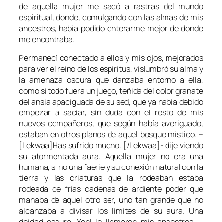
de aquella mujer me sacó a rastras del mundo
espiritual, donde, comulgando con las almas de mis
ancestros, había podido enterarme mejor de donde
me encontraba.
Permanecí conectado a ellos y mis ojos, mejorados
para ver el reino de los espiritus, vislumbró su alma y
la amenaza oscura que danzaba entorno a ella,
como si todo fuera un juego, teñida del color granate
del ansia apaciguada de su sed, que ya había debido
empezar a saciar, sin duda con el resto de mis
nuevos compañeros, que según había averiguado,
estaban en otros planos de aquel bosque místico. –
[Lekwaa]Has sufrido mucho. [/Lekwaa]- dije viendo
su atormentada aura. Aquella mujer no era una
humana, si no una faerie y su conexión natural con la
tierra y las criaturas que la rodeaban estaba
rodeada de frías cadenas de ardiente poder que
manaba de aquel otro ser, uno tan grande que no
alcanzaba a divisar los límites de su aura. Una
deidad oscura, Yehl lo llamaron mis ancestros. –