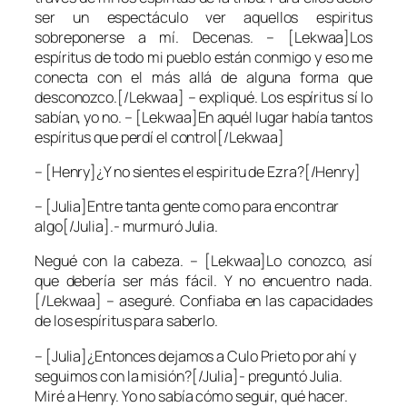
ser un espectáculo ver aquellos espiritus
sobreponerse a mí. Decenas. – [Lekwaa]Los
espíritus de todo mi pueblo están conmigo y eso me
conecta con el más allá de alguna forma que
desconozco.[/Lekwaa] – expliqué. Los espíritus sí lo
sabían, yo no. – [Lekwaa]En aquél lugar había tantos
espíritus que perdí el control[/Lekwaa]
– [Henry]¿Y no sientes el espiritu de Ezra?[/Henry]
– [Julia]Entre tanta gente como para encontrar
algo[/Julia].- murmuró Julia.
Negué con la cabeza. – [Lekwaa]Lo conozco, así
que debería ser más fácil. Y no encuentro nada.
[/Lekwaa] – aseguré. Confiaba en las capacidades
de los espíritus para saberlo.
– [Julia]¿Entonces dejamos a Culo Prieto por ahí y
seguimos con la misión?[/Julia]- preguntó Julia.
Miré a Henry. Yo no sabía cómo seguir, qué hacer.