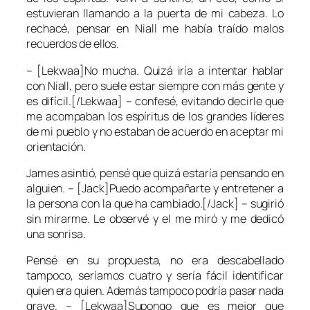
estuvieran llamando a la puerta de mi cabeza. Lo
rechacé, pensar en Niall me había traído malos
recuerdos de ellos.
– [Lekwaa]No mucha. Quizá iría a intentar hablar
con Niall, pero suele estar siempre con más gente y
es difícil.[/Lekwaa] – confesé, evitando decirle que
me acompaban los espíritus de los grandes líderes
de mi pueblo y no estaban de acuerdo en aceptar mi
orientación.
James asintió, pensé que quizá estaría pensando en
alguien. – [Jack]Puedo acompañarte y entretener a
la persona con la que ha cambiado.[/Jack] – sugirió
sin mirarme. Le observé y el me miró y me dedicó
una sonrisa.
Pensé en su propuesta, no era descabellado
tampoco, seríamos cuatro y sería fácil identificar
quien era quien. Además tampoco podría pasar nada
grave. – [Lekwaa]Supongo que es mejor que