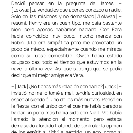
Decidí pensar en la pregunta de James. –
[Lekwaa]La verdad es que apenas conozco a nadie.
Solo en las misiones y no demasiado.[/Lekwaa] –
resumí. Henry era un buen tipo, me caía bastante
bien, pero apenas habíamos hablado. Con Ezra
había coincidido muy poco, mucho menos con
Robin. Julia era simpática pero me provocaba un
poco de miedo, especialmente cuando me miraba
como si fuese comestible. Owen había estado
ocupado casi todo el tiempo que estuvimos en la
nave la última vez. Así que supongo que se podía
decir que mi mejor amiga era Vera.
– [Jack]¿No tienes más relación con nadie?[/Jack] –
insistió, no me lo tomé a mal, tendría curiosidad, en
especial siendo él uno de los más nuevos. Pensé en
la fiesta, con el único con el que me había parado a
hablar un poco más había sido con Niall. Me había
llamado la atención al momento, pero estaba
demasiado aturdido tratando de controlar la opinión
de los espíritus. Volví a sentirlo, un eco, como si