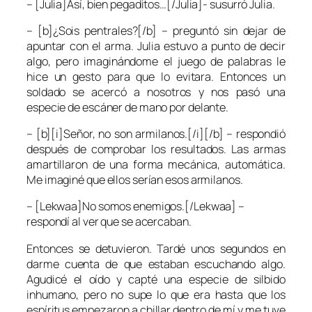
– [Julia]Así, bien pegaditos…[/Julia]- susurró Julia.
– [b]¿Sois pentrales?[/b] – preguntó sin dejar de
apuntar con el arma. Julia estuvo a punto de decir
algo, pero imaginándome el juego de palabras le
hice un gesto para que lo evitara. Entonces un
soldado se acercó a nosotros y nos pasó una
especie de escáner de mano por delante.
– [b][i]Señor, no son armilanos.[/i][/b] – respondió
después de comprobar los resultados. Las armas
amartillaron de una forma mecánica, automática.
Me imaginé que ellos serían esos armilanos.
– [Lekwaa]No somos enemigos.[/Lekwaa] –
respondí al ver que se acercaban.
Entonces se detuvieron. Tardé unos segundos en
darme cuenta de que estaban escuchando algo.
Agudicé el oído y capté una especie de silbido
inhumano, pero no supe lo que era hasta que los
espíritus empezaron a chillar dentro de mí y me tuve