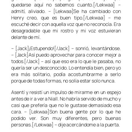
quedarse aquí no sabemos cuanto.[/Lekwaa] –
admití, aliviado. – [Lekwaa]Se ha cambiado con
Henry creo, que es buen tipo.[/Lekwaa] – me
escuché decir con aquella voz que no reconocía. Era
desagradable que mi rostro y mi voz estuvieran
delante de mí.
– [Jack]¡Estupendo![/Jack] – sonrió, levantándose.
– [Jack]Así puedo aprovechar para conocer mejor a
todos.[/Jack] – así que eso era lo que le pasaba, no
quería ser un desconocido. Lo entendía bien, pero yo
era más solitario, podía acostumbrarme a serlo
porque de todas formas, no solía estar solo nunca.
Asentí y resistí un impulso de mirarme en un espejo
antes de ir a ver a Niall. No habría servido de mucho y
casi que prefería que no le gustase demasiado esa
cara. – [Lekwaa]Son buena gente por lo que he
podido ver. Son muy diferentes, pero buenas
personas.[/Lekwaa] – dije acercándome a la puerta.