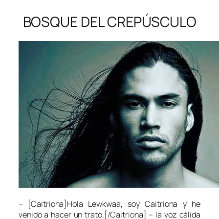
BOSQUE DEL CREPÚSCULO
– [Caitriona]Hola Lewkwaa, soy Caitriona y he
venido a hacer un trato.[/Caitriona] – la voz cálida