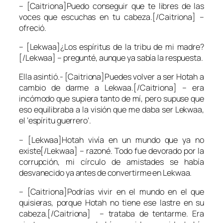
– [Caitriona]Puedo conseguir que te libres de las
voces que escuchas en tu cabeza.[/Caitriona] –
ofreció.
– [Lekwaa]¿Los espíritus de la tribu de mi madre?
[/Lekwaa] – pregunté, aunque ya sabía la respuesta.
Ella asintió.- [Caitriona]Puedes volver a ser Hotah a
cambio de darme a Lekwaa.[/Caitriona] – era
incómodo que supiera tanto de mí, pero supuse que
eso equilibraba a la visión que me daba ser Lekwaa,
el ‘espíritu guerrero’.
– [Lekwaa]Hotah vivía en un mundo que ya no
existe[/Lekwaa] – razoné. Todo fue devorado por
la
corrupción,
mi círculo de amistades se había
desvanecido ya antes de convertirme en Lekwaa.
– [Caitriona]Podrías vivir en el mundo en el que
quisieras, porque Hotah no tiene ese lastre en su
cabeza.[/Caitriona] – trataba de tentarme. Era