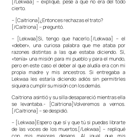
[/Lekwaa] – expliqué, pese a que no era del todo
cierto.
– [Caitriona]¿Entonces rechazas el trato?
[/Caitriona] – preguntó.
– [Lekwaa]Si, tengo que hacerlo.[/Lekwaa] – el
«deber», una curiosa palabra que me ataba por
razones distintas a las que estaba diciendo. Sí,
«tenía» una misión para mi pueblo y para el mundo,
pero en este caso el deber al que aludía era con mi
propia madre y mis ancestros. Si entregaba a
Lekwaa les estaría diciendo adiós sin permitirles
siquiera cumplir su misión con los demás.
Caitriona asintió y su silla desapareció mientras ella
se levantaba.- [Caitriona]Volveremos a vernos.
[/Caitriona] – se despidió.
– [Lekwaa]Espero que sí y que tú si puedas librarte
de las voces de los muertos.[/Lekwaa] – repliqué
con mis mejores deseos. Al igual que mis