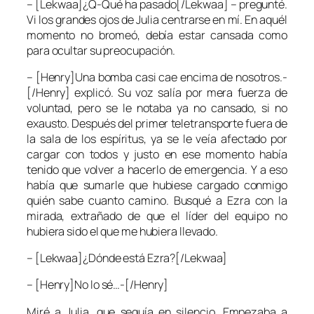
– [Lekwaa]¿Q-Qué ha pasado[/Lekwaa] – pregunté.
Vi los grandes ojos de Julia centrarse en mí. En aquél
momento no bromeó, debía estar cansada como
para ocultar su preocupación.
– [Henry]Una bomba casi cae encima de nosotros.-
[/Henry] explicó. Su voz salía por mera fuerza de
voluntad, pero se le notaba ya no cansado, si no
exausto. Después del primer teletransporte fuera de
la sala de los espíritus, ya se le veía afectado por
cargar con todos y justo en ese momento había
tenido que volver a hacerlo de emergencia. Y a eso
había que sumarle que hubiese cargado conmigo
quién sabe cuanto camino. Busqué a Ezra con la
mirada, extrañado de que el líder del equipo no
hubiera sido el que me hubiera llevado.
– [Lekwaa]¿Dónde está Ezra?[/Lekwaa]
– [Henry]No lo sé…-[/Henry]
Miré a Julia, que seguía en silencio. Empezaba a