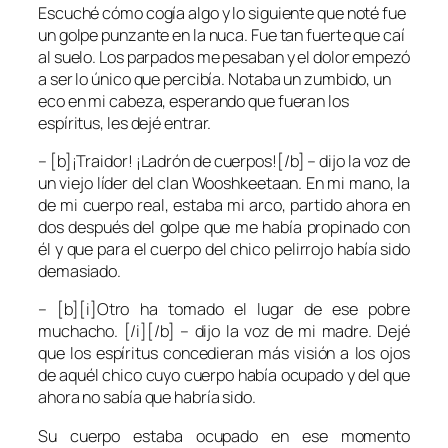
Escuché cómo cogía algo y lo siguiente que noté fue
un golpe punzante en la nuca. Fue tan fuerte que caí
al suelo. Los parpados me pesaban y el dolor empezó
a ser lo único que percibía. Notaba un zumbido, un
eco en mi cabeza, esperando que fueran los
espíritus, les dejé entrar.
– [b]¡Traidor! ¡Ladrón de cuerpos![/b] – dijo la voz de
un viejo líder del clan Wooshkeetaan. En mi mano, la
de mi cuerpo real, estaba mi arco, partido ahora en
dos después del golpe que me había propinado con
él y que para el cuerpo del chico pelirrojo había sido
demasiado.
– [b][i]Otro ha tomado el lugar de ese pobre
muchacho. [/i][/b] – dijo la voz de mi madre. Dejé
que los espíritus concedieran más visión a los ojos
de aquél chico cuyo cuerpo había ocupado y del que
ahora no sabía que habría sido.
Su cuerpo estaba ocupado en ese momento