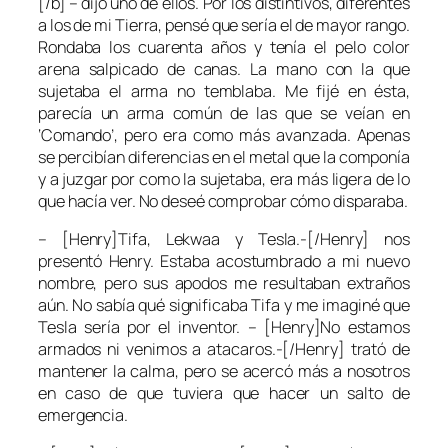
[/b] – dijo uno de ellos. Por los distintivos, diferentes
a los de mi Tierra, pensé que sería el de mayor rango.
Rondaba los cuarenta años y tenía el pelo color
arena salpicado de canas. La mano con la que
sujetaba el arma no temblaba. Me fijé en ésta,
parecía un arma común de las que se veían en
‘Comando’, pero era como más avanzada. Apenas
se percibían diferencias en el metal que la componía
y a juzgar por como la sujetaba, era más ligera de lo
que hacía ver. No deseé comprobar cómo disparaba.
– [Henry]Tifa, Lekwaa y Tesla.-[/Henry] nos
presentó Henry. Estaba acostumbrado a mi nuevo
nombre, pero sus apodos me resultaban extraños
aún. No sabía qué significaba Tifa y me imaginé que
Tesla sería por el inventor. – [Henry]No estamos
armados ni venimos a atacaros.-[/Henry] trató de
mantener la calma, pero se acercó más a nosotros
en caso de que tuviera que hacer un salto de
emergencia.