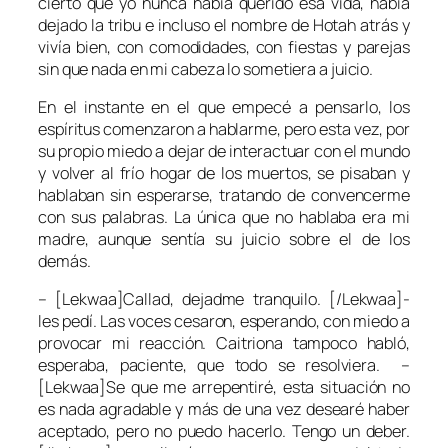
cierto que yo nunca había querido esa vida, había
dejado la tribu e incluso el nombre de Hotah atrás y
vivía bien, con comodidades, con fiestas y parejas
sin que nada en mi cabeza lo sometiera a juicio.
En el instante en el que empecé a pensarlo, los
espíritus comenzaron a hablarme, pero esta vez, por
su propio miedo a dejar de interactuar con el mundo
y volver al frío hogar de los muertos, se pisaban y
hablaban sin esperarse, tratando de convencerme
con sus palabras. La única que no hablaba era mi
madre, aunque sentía su juicio sobre el de los
demás.
– [Lekwaa]Callad, dejadme tranquilo. [/Lekwaa]-
les pedí. Las voces cesaron, esperando, con miedo a
provocar mi reacción. Caitriona tampoco habló,
esperaba, paciente, que todo se resolviera. –
[Lekwaa]Se que me arrepentiré, esta situación no
es nada agradable y más de una vez desearé haber
aceptado, pero no puedo hacerlo. Tengo un deber.