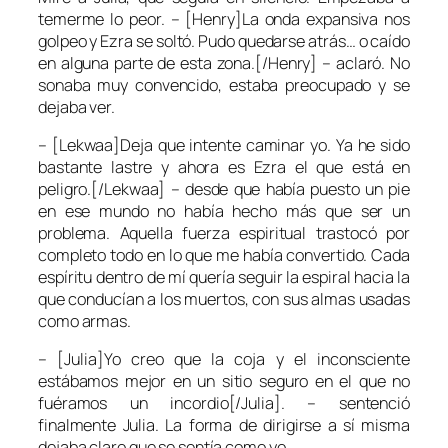
temerme lo peor. – [Henry]La onda expansiva nos
golpeo y Ezra se soltó. Pudo quedarse atrás… o caído
en alguna parte de esta zona.[/Henry] – aclaró. No
sonaba muy convencido, estaba preocupado y se
dejaba ver.
– [Lekwaa]Deja que intente caminar yo. Ya he sido
bastante lastre y ahora es Ezra el que está en
peligro.[/Lekwaa] – desde que había puesto un pie
en ese mundo no había hecho más que ser un
problema. Aquella fuerza espiritual trastocó por
completo todo en lo que me había convertido. Cada
espíritu dentro de mí quería seguir la espiral hacia la
que conducían a los muertos, con sus almas usadas
como armas.
– [Julia]Yo creo que la coja y el inconsciente
estábamos mejor en un sitio seguro en el que no
fuéramos un incordio[/Julia]. – sentenció
finalmente Julia. La forma de dirigirse a sí misma
dejaba claro que se sentía como yo.