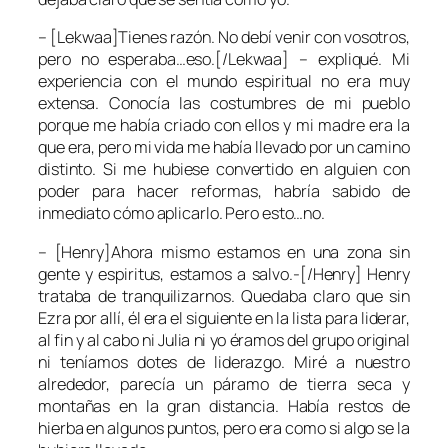
– [Lekwaa]Tienes razón. No debí venir con vosotros,
pero no esperaba…eso.[/Lekwaa] – expliqué. Mi
experiencia con el mundo espiritual no era muy
extensa. Conocía las costumbres de mi pueblo
porque me había criado con ellos y mi madre era la
que era, pero mi vida me había llevado por un camino
distinto. Si me hubiese convertido en alguien con
poder para hacer reformas, habría sabido de
inmediato cómo aplicarlo. Pero esto…no.
– [Henry]Ahora mismo estamos en una zona sin
gente y espiritus, estamos a salvo.-[/Henry] Henry
trataba de tranquilizarnos. Quedaba claro que sin
Ezra por allí, él era el siguiente en la lista para liderar,
al fin y al cabo ni Julia ni yo éramos del grupo original
ni teníamos dotes de liderazgo. Miré a nuestro
alrededor, parecía un páramo de tierra seca y
montañas en la gran distancia. Había restos de
hierba en algunos puntos, pero era como si algo se la