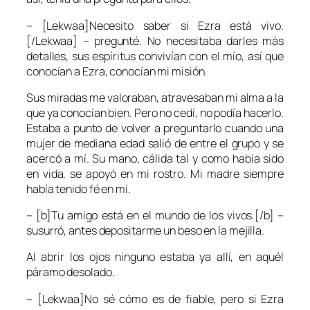
– [Lekwaa]Necesito saber si Ezra está vivo.
[/Lekwaa] – pregunté. No necesitaba darles más
detalles, sus espíritus convivían con el mío, así que
conocían a Ezra, conocían mi misión.
Sus miradas me valoraban, atravesaban mi alma a la
que ya conocían bien. Pero no cedí, no podía hacerlo.
Estaba a punto de volver a preguntarlo cuando una
mujer de mediana edad salió de entre el grupo y se
acercó a mí. Su mano, cálida tal y como había sido
en vida, se apoyó en mi rostro. Mi madre siempre
había tenido fé en mí.
– [b]Tu amigo está en el mundo de los vivos.[/b] –
susurró, antes depositarme un beso en la mejilla.
Al abrir los ojos ninguno estaba ya allí, en aquél
páramo desolado.
– [Lekwaa]No sé cómo es de fiable, pero si Ezra