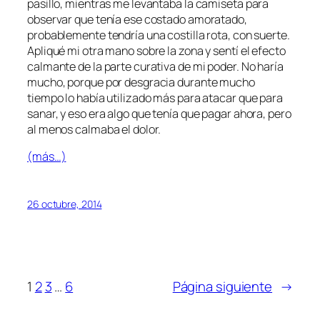
pasillo, mientras me levantaba la camiseta para
observar que tenía ese costado amoratado,
probablemente tendría una costilla rota, con suerte.
Apliqué mi otra mano sobre la zona y sentí el efecto
calmante de la parte curativa de mi poder. No haría
mucho, porque por desgracia durante mucho
tiempo lo había utilizado más para atacar que para
sanar, y eso era algo que tenía que pagar ahora, pero
al menos calmaba el dolor.
(más…)
26 octubre, 2014
1
2
3
…
6
Página siguiente
→