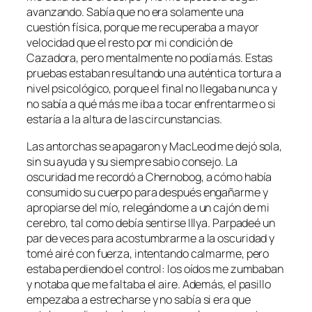
avanzando. Sabía que no era solamente una
cuestión física, porque me recuperaba a mayor
velocidad que el resto por mi condición de
Cazadora, pero mentalmente no podía más. Estas
pruebas estaban resultando una auténtica tortura a
nivel psicológico, porque el final no llegaba nunca y
no sabía a qué más me iba a tocar enfrentarme o si
estaría a la altura de las circunstancias.
Las antorchas se apagaron y MacLeod me dejó sola,
sin su ayuda y su siempre sabio consejo. La
oscuridad me recordó a Chernobog, a cómo había
consumido su cuerpo para después engañarme y
apropiarse del mío, relegándome a un cajón de mi
cerebro, tal como debía sentirse Illya. Parpadeé un
par de veces para acostumbrarme a la oscuridad y
tomé airé con fuerza, intentando calmarme, pero
estaba perdiendo el control: los oídos me zumbaban
y notaba que me faltaba el aire. Además, el pasillo
empezaba a estrecharse y no sabía si era que