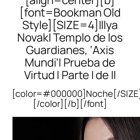
[font=Bookman Old
Style][SIZE=4]Illya
Novak| Templo de los
Guardianes, ‘Axis
Mundi’| Prueba de
Virtud | Parte I de II
[color=#000000]Noche[/SIZE
[/color][/b][/font]