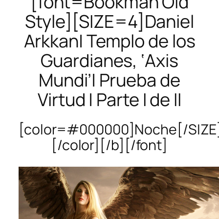
[font=Bookman Old
Style][SIZE=4]Daniel
Arkkan| Templo de los
Guardianes, ‘Axis
Mundi’| Prueba de
Virtud | Parte I de II
[color=#000000]Noche[/SIZE
[/color][/b][/font]