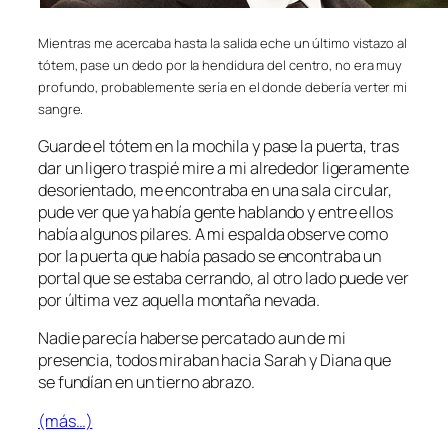
Mientras me acercaba hasta la salida eche un último vistazo al
tótem, pase un dedo por la hendidura del centro, no era muy
profundo, probablemente sería en el donde debería verter mi
sangre.
Guarde el tótem en la mochila y pase la puerta, tras
dar un ligero traspié mire a mi alrededor ligeramente
desorientado, me encontraba en una sala circular,
pude ver que ya había gente hablando y entre ellos
había algunos pilares. A mi espalda observe como
por la puerta que había pasado se encontraba un
portal que se estaba cerrando, al otro lado puede ver
por última vez aquella montaña nevada.
Nadie parecía haberse percatado aun de mi
presencia, todos miraban hacia Sarah y Diana que
se fundían en un tierno abrazo.
(más…)