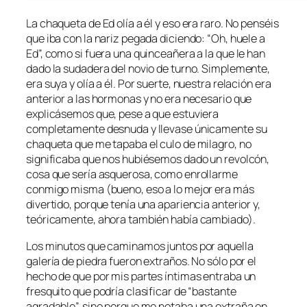
La chaqueta de Ed olía a él y eso era raro. No penséis
que iba con la nariz pegada diciendo: “Oh, huele a
Ed”, como si fuera una quinceañera a la que le han
dado la sudadera del novio de turno. Simplemente,
era suya y olía a él. Por suerte, nuestra relación era
anterior a las hormonas y no era necesario que
explicásemos que, pese a que estuviera
completamente desnuda y llevase únicamente su
chaqueta que me tapaba el culo de milagro, no
significaba que nos hubiésemos dado un revolcón,
cosa que sería asquerosa, como enrollarme
conmigo misma (bueno, eso a lo mejor era más
divertido, porque tenía una apariencia anterior y,
teóricamente, ahora también había cambiado).
Los minutos que caminamos juntos por aquella
galería de piedra fueron extraños. No sólo por el
hecho de que por mis partes íntimas entraba un
fresquito que podría clasificar de “bastante
agradable”, sino porque me notaba una extraña en