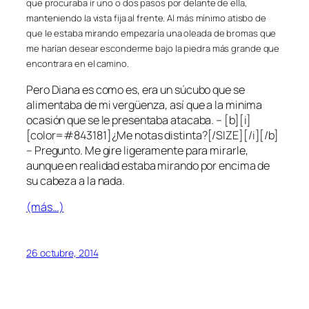
que procuraba ir uno o dos pasos por delante de ella,
manteniendo la vista fija al frente. Al más mínimo atisbo de
que le estaba mirando empezaría una oleada de bromas que
me harían desear esconderme bajo la piedra más grande que
encontrara en el camino.
Pero Diana es como es, era un súcubo que se
alimentaba de mi vergüenza, así que a la minima
ocasión que se le presentaba atacaba. – [b][i]
[color=#843181]¿Me notas distinta?[/SIZE][/i][/b]
– Pregunto. Me gire ligeramente para mirarle,
aunque en realidad estaba mirando por encima de
su cabeza a la nada.
(más…)
26 octubre, 2014