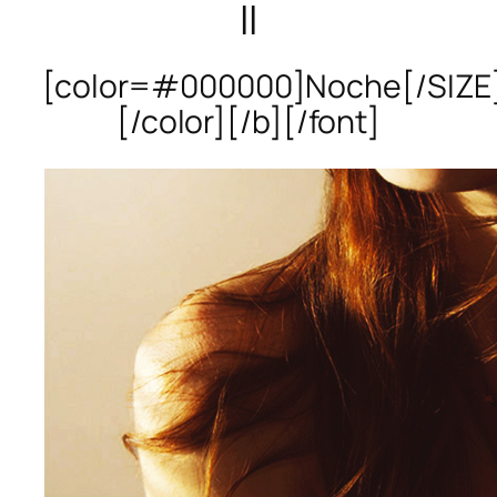
II
[color=#000000]Noche[/SIZE
[/color][/b][/font]