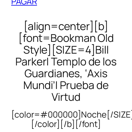
PAGAR
[align=center][b]
[font=Bookman Old
Style][SIZE=4]Bill
Parker| Templo de los
Guardianes, ‘Axis
Mundi’| Prueba de
Virtud
[color=#000000]Noche[/SIZE
[/color][/b][/font]