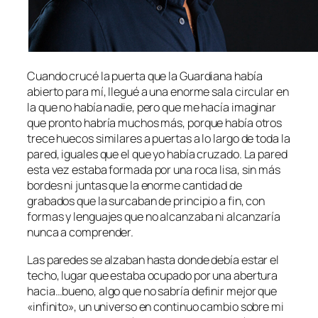
Cuando crucé la puerta que la Guardiana había
abierto para mí, llegué a una enorme sala circular en
la que no había nadie, pero que me hacía imaginar
que pronto habría muchos más, porque había otros
trece huecos similares a puertas a lo largo de toda la
pared, iguales que el que yo había cruzado. La pared
esta vez estaba formada por una roca lisa, sin más
bordes ni juntas que la enorme cantidad de
grabados que la surcaban de principio a fin, con
formas y lenguajes que no alcanzaba ni alcanzaría
nunca a comprender.
Las paredes se alzaban hasta donde debía estar el
techo, lugar que estaba ocupado por una abertura
hacia…bueno, algo que no sabría definir mejor que
«infinito», un universo en continuo cambio sobre mi