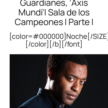
Guardianes, ‘Axis
Mundi’| Sala de los
Campeones | Parte I
[color=#000000]Noche[/SIZE
[/color][/b][/font]