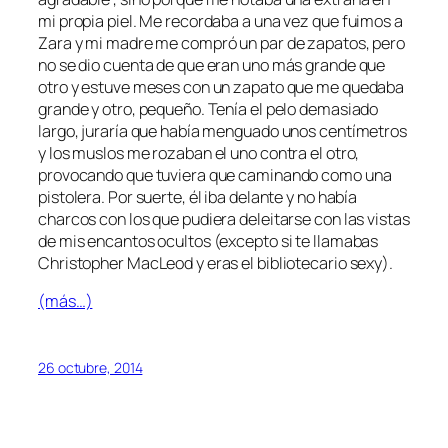
mi propia piel. Me recordaba a una vez que fuimos a
Zara y mi madre me compró un par de zapatos, pero
no se dio cuenta de que eran uno más grande que
otro y estuve meses con un zapato que me quedaba
grande y otro, pequeño. Tenía el pelo demasiado
largo, juraría que había menguado unos centímetros
y los muslos me rozaban el uno contra el otro,
provocando que tuviera que caminando como una
pistolera. Por suerte, él iba delante y no había
charcos con los que pudiera deleitarse con las vistas
de mis encantos ocultos (excepto si te llamabas
Christopher MacLeod y eras el bibliotecario sexy).
(más…)
26 octubre, 2014