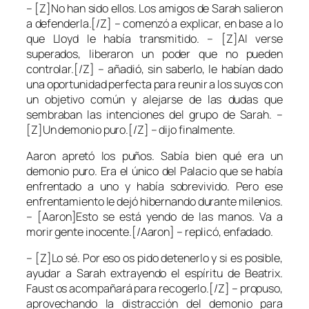
– [Z]No han sido ellos. Los amigos de Sarah salieron
a defenderla.[/Z] – comenzó a explicar, en base a lo
que Lloyd le había transmitido. – [Z]Al verse
superados, liberaron un poder que no pueden
controlar.[/Z] – añadió, sin saberlo, le habían dado
una oportunidad perfecta para reunir a los suyos con
un objetivo común y alejarse de las dudas que
sembraban las intenciones del grupo de Sarah. –
[Z]Un demonio puro.[/Z] – dijo finalmente.
Aaron apretó los puños. Sabía bien qué era un
demonio puro. Era el único del Palacio que se había
enfrentado a uno y había sobrevivido. Pero ese
enfrentamiento le dejó hibernando durante milenios.
– [Aaron]Esto se está yendo de las manos. Va a
morir gente inocente.[/Aaron] – replicó, enfadado.
– [Z]Lo sé. Por eso os pido detenerlo y si es posible,
ayudar a Sarah extrayendo el espíritu de Beatrix.
Faust os acompañará para recogerlo.[/Z] – propuso,
aprovechando la distracción del demonio para