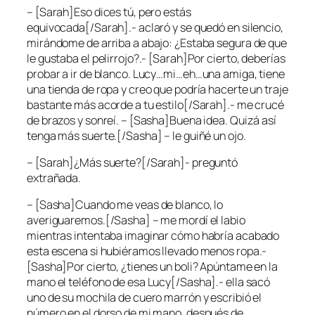
– [Sarah]Eso dices tú, pero estás
equivocada[/Sarah].- aclaró y se quedó en silencio,
mirándome de arriba a abajo: ¿Estaba segura de que
le gustaba el pelirrojo?.- [Sarah]Por cierto, deberías
probar a ir de blanco. Lucy…mi…eh…una amiga, tiene
una tienda de ropa y creo que podría hacerte un traje
bastante más acorde a tu estilo[/Sarah].- me crucé
de brazos y sonreí. – [Sasha]Buena idea. Quizá así
tenga más suerte.[/Sasha] – le guiñé un ojo.
– [Sarah]¿Más suerte?[/Sarah]- preguntó
extrañada.
– [Sasha]Cuando me veas de blanco, lo
averiguaremos.[/Sasha] – me mordí el labio
mientras intentaba imaginar cómo habría acabado
esta escena si hubiéramos llevado menos ropa.-
[Sasha]Por cierto, ¿tienes un boli? Apúntame en la
mano el teléfono de esa Lucy[/Sasha].- ella sacó
uno de su mochila de cuero marrón y escribió el
número en el dorso de mi mano, después de