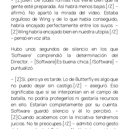
– [Z]Bien. De todas formas nos viene bien que la
gente esté preparada. Así habrá menos bajas.[/Z] –
afirmó. No apartó la mirada del vídeo. Estaba
orgulloso de Wing y de lo que había conseguido,
habría encajado perfectamente entre los suyos. –
[Z]Wing habría encajado bien en nuestra utopía.[/Z]
– pensó en voz alta.
Hubo unos segundos de silencio en los que
‘Software’ comprendió la determinación del
Director. – [Software]Es buena chica.[/Software] –
puntualizó.
– [Z]Sí, pero ya es tarde. Lo de Butterfly es algo que
no puedo dejar sin castigo.[/Z] – aseguró. Eso
significaba que si se interponían en el campo de
batalla, no podría protegerlos ni gastaría recursos
en ello. Estarían completamente por su cuenta.
Software guardó silencio y él lo percibió. –
[Z]Cuando acabemos con la Iniciativa tendremos
juicios. No te preocupes.[/Z] – admitió como gesto