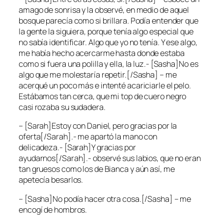
amago de sonrisa y la observé, en medio de aquel
bosque parecía como si brillara. Podía entender que
la gente la siguiera, porque tenía algo especial que
no sabía identificar. Algo que yo no tenía. Y ese algo,
me había hecho acercarme hasta donde estaba
como si fuera una polilla y ella, la luz.- [Sasha]No es
algo que me molestaría repetir.[/Sasha] – me
acerqué un poco más e intenté acariciarle el pelo.
Estábamos tan cerca, que mi top de cuero negro
casi rozaba su sudadera.
– [Sarah]Estoy con Daniel, pero gracias por la
oferta[/Sarah].- me apartó la mano con
delicadeza.- [Sarah]Y gracias por
ayudarnos[/Sarah].- observé sus labios, que no eran
tan gruesos como los de Bianca y aún así, me
apetecía besarlos.
– [Sasha]No podía hacer otra cosa.[/Sasha] – me
encogí de hombros.