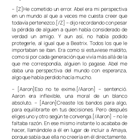
– [Z]He cometido un error. Abel era mi perspectiva
en un mundo al que a veces me cuesta creer que
todavía pertenezco.[/Z] – dijo recordando con pesar
la pérdida de alguien a quien había considerado de
verdad un amigo. Y aun así, no había podido
protegerle, al igual que a Beatrix. Todos los que le
importaban se iban. Era como si estuviese maldito,
como si por cada generación que vivía más allá de la
que me correspondía, alguien lo pagase. Abel me
daba una perspectiva del mundo con esperanza,
algo que había perdido hacía mucho.
– [Aaron]Eso no te exime.[/Aaron] – sentenció.
Aaron era inflexible, una moral de un blanco
absoluto. – [Aaron]Creaste los bandos para algo,
para equilibrarte en tus decisiones. Pero después
eliges uno y otro según te convenga.[/Aaron] – no le
faltaba razón. En ese mismo instante lo acababa de
hacer, llamándole a él en lugar de incluir a Amaya,
porque sabía que ella no creería en él directamente.