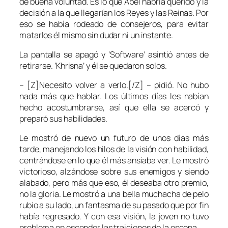
de buena voluntad. Es lo que Abel habría querido y la
decisión a la que llegarían los Reyes y las Reinas. Por
eso se había rodeado de consejeros, para evitar
matarlos él mismo sin dudar ni un instante.
La pantalla se apagó y ‘Software’ asintió antes de
retirarse. ‘Khrisna’ y él se quedaron solos.
– [Z]Necesito volver a verlo.[/Z] – pidió. No hubo
nada más que hablar. Los últimos días les habían
hecho acostumbrarse, así que ella se acercó y
preparó sus habilidades.
Le mostró de nuevo un futuro de unos días más
tarde, manejando los hilos de la visión con habilidad,
centrándose en lo que él más ansiaba ver. Le mostró
victorioso, alzándose sobre sus enemigos y siendo
alabado, pero más que eso, él deseaba otro premio,
no la gloria. Le mostró a una bella muchacha de pelo
rubio a su lado, un fantasma de su pasado que por fin
había regresado. Y con esa visión, la joven no tuvo
problema en esconder las traiciones de la escena.