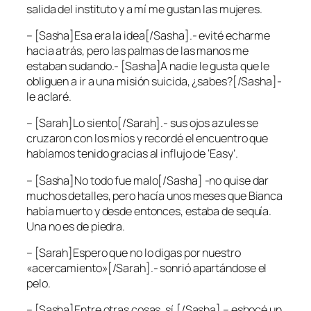
salida del instituto y a mí me gustan las mujeres.
– [Sasha]Esa era la idea[/Sasha].- evité echarme
hacia atrás, pero las palmas de las manos me
estaban sudando.- [Sasha]A nadie le gusta que le
obliguen a ir a una misión suicida, ¿sabes?[/Sasha]-
le aclaré.
– [Sarah]Lo siento[/Sarah].- sus ojos azules se
cruzaron con los míos y recordé el encuentro que
habíamos tenido gracias al influjo de ‘Easy’.
– [Sasha]No todo fue malo[/Sasha] -no quise dar
muchos detalles, pero hacía unos meses que Bianca
había muerto y desde entonces, estaba de sequía.
Una no es de piedra.
– [Sarah]Espero que no lo digas por nuestro
«acercamiento»[/Sarah].- sonrió apartándose el
pelo.
– [Sasha]Entre otras cosas, sí.[/Sasha] – esbocé un