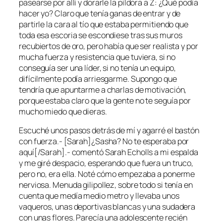
pasearse por allí y dorarle la píldora a Z: ¿Qué podía
hacer yo? Claro que tenía ganas de entrar y de
partirle la cara al tío que estaba permitiendo que
toda esa escoria se escondiese tras sus muros
recubiertos de oro, pero había que ser realista y por
mucha fuerza y resistencia que tuviera, si no
conseguía ser una líder, si no tenía un equipo,
difícilmente podía arriesgarme. Supongo que
tendría que apuntarme a charlas de motivación,
porque estaba claro que la gente no te seguía por
mucho miedo que dieras.
Escuché unos pasos detrás de mí y agarré el bastón
con fuerza.- [Sarah]¿Sasha? No te esperaba por
aquí[/Sarah].- comentó Sarah Echolls a mi espalda
y me giré despacio, esperando que fuera un truco,
pero no, era ella. Noté cómo empezaba a ponerme
nerviosa. Menuda gilipollez, sobre todo si tenía en
cuenta que medía medio metro y llevaba unos
vaqueros, unas deportivas blancas y una sudadera
con unas flores. Parecía una adolescente recién