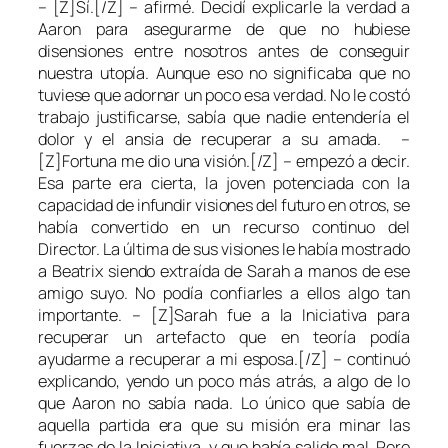
– [Z]Sí.[/Z] – afirmé. Decidí explicarle la verdad a
Aaron para asegurarme de que no hubiese
disensiones entre nosotros antes de conseguir
nuestra utopía. Aunque eso no significaba que no
tuviese que adornar un poco esa verdad. No le costó
trabajo justificarse, sabía que nadie entendería el
dolor y el ansia de recuperar a su amada. –
[Z]Fortuna me dio una visión.[/Z] – empezó a decir.
Esa parte era cierta, la joven potenciada con la
capacidad de infundir visiones del futuro en otros, se
había convertido en un recurso continuo del
Director. La última de sus visiones le había mostrado
a Beatrix siendo extraída de Sarah a manos de ese
amigo suyo. No podía confiarles a ellos algo tan
importante. – [Z]Sarah fue a la Iniciativa para
recuperar un artefacto que en teoría podía
ayudarme a recuperar a mi esposa.[/Z] – continuó
explicando, yendo un poco más atrás, a algo de lo
que Aaron no sabía nada. Lo único que sabía de
aquella partida era que su misión era minar las
fuerzas de la Iniciativa, y que había salido mal. Pero