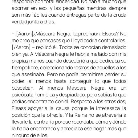
respondió con total sinceridad. No había mucho que
adornar en eso, y las pequeñas mentiras siempre
son más fáciles cuando entregas parte de la cruda
verdad junto a ellas.
– [Aaron]¿
Máscara Negra
,
Leprechaun, Elsass?
No
me creo que pensases que Lloyd podría controlarles.
[/Aaron] – replicó él. Todos se conocían demasiado
bien ya. A Máscara Negra le habría matado con mis
propias manos cuando descubrió a qué dedicaba su
tiempo libre, coleccionando rostros de aquellos a los
que asesinaba. Pero no podía permitirse perder su
poder, al menos hasta conseguir lo que todos
buscában. Al menos Máscara Negra era un
psicópata homicida y despiadado, pero sabías lo que
podías encontrarte con él. Respecto a los otros dos,
Elsass apoyaría la causa porque le interesaba la
posición que le ofrecía. Y la Reina no se atrevería a
llevarle la contraria porque recordaba cómo y dónde
la había encontrado y apreciaba ese hogar más que
ninguno de ellos.