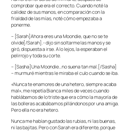
comprobar que era el correcto. Cuando noté la
calidez de sus manos, en comparación con la
frialdad de las mías, noté cómo empezaba a
ponerme.
– [Sarah]Ahora eres una Moondie, que no se te
olvide[/Sarah].- dijo sin soltarme las manos y se
giró, dispuesta a irse. A lo lejos, la esperaban el
pelirrojo y toda su corte.
– [Sasha]Una Moondie…no suena tan mal.[/Sasha]
– murmuré mientras le miraba el culo cuando se iba.
«Nunca te enamores de una hetero, siempre acaba
mal», me repetía Bianca miles de veces cuando
hablábamos de lo triste que era cómo la mayoría de
las bolleras acabábamos pillándonos por una amiga.
Pero ella no era hetero.
Nunca me habían gustado las rubias, ni las buenas,
ni las bajitas. Pero con Sarah era diferente, porque