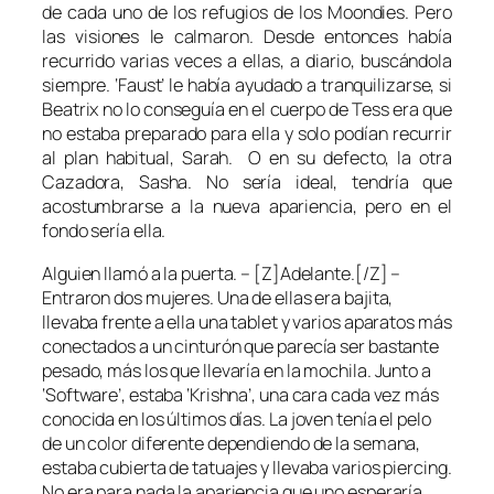
de cada uno de los refugios de los Moondies. Pero
las visiones le calmaron. Desde entonces había
recurrido varias veces a ellas, a diario, buscándola
siempre. ‘Faust’ le había ayudado a tranquilizarse, si
Beatrix no lo conseguía en el cuerpo de Tess era que
no estaba preparado para ella y solo podían recurrir
al plan habitual, Sarah. O en su defecto, la otra
Cazadora, Sasha. No sería ideal, tendría que
acostumbrarse a la nueva apariencia, pero en el
fondo sería ella.
Alguien llamó a la puerta. – [Z]Adelante.[/Z] –
Entraron dos mujeres. Una de ellas era bajita,
llevaba frente a ella una tablet y varios aparatos más
conectados a un cinturón que parecía ser bastante
pesado, más los que llevaría en la mochila. Junto a
‘Software’, estaba ‘Krishna’, una cara cada vez más
conocida en los últimos días. La joven tenía el pelo
de un color diferente dependiendo de la semana,
estaba cubierta de tatuajes y llevaba varios piercing.
No era para nada la apariencia que uno esperaría