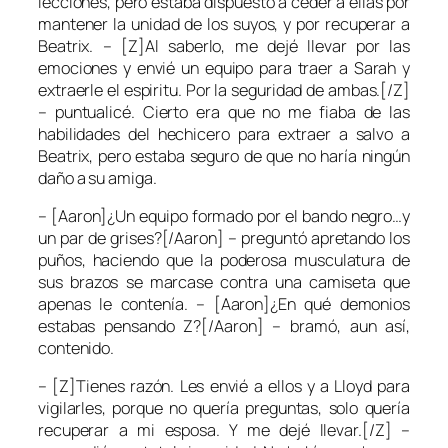
lecciones, pero estaba dispuesto a ceder a ellas por
mantener la unidad de los suyos, y por recuperar a
Beatrix. – [Z]Al saberlo, me dejé llevar por las
emociones y envié un equipo para traer a Sarah y
extraerle el espiritu. Por la seguridad de ambas.[/Z]
– puntualicé. Cierto era que no me fiaba de las
habilidades del hechicero para extraer a salvo a
Beatrix, pero estaba seguro de que no haría ningún
daño a su amiga.
– [Aaron]¿Un equipo formado por el bando negro…y
un par de grises?[/Aaron] – preguntó apretando los
puños, haciendo que la poderosa musculatura de
sus brazos se marcase contra una camiseta que
apenas le contenía. – [Aaron]¿En qué demonios
estabas pensando Z?[/Aaron] – bramó, aun así,
contenido.
– [Z]Tienes razón. Les envié a ellos y a Lloyd para
vigilarles, porque no quería preguntas, solo quería
recuperar a mi esposa. Y me dejé llevar.[/Z] –