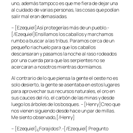
uno, además tampoco es que me fiera de dejar una
al cuidado de varias personas, las cosas que podían
salir mal eran demasiadas.
– [Ezequiel]Así protegerías más de un pueblo.-
[/Ezequiel]Ensillamos los caballos y marchamos
rumbo a buscar a las tribus. Paramos cerca de un
pequeño riachuelo para que los caballos
descansaran y pasamos la noche al raso rodeados
por una cuerda para que las serpientes no se
acercaran a nosotros mientras dormíamos.
Al contrario de lo que piensa la gente el oeste no es
solo desierto, la gente se asentaba en estos lugares
para aprovechar sus recursos naturales, el oro en
sus cauces del río, el carbón de las minas y desde
luego los árboles de los bosques. – [Henry]Creo que
nos vienen siguiendo desde hace un par de millas.
Me siento observado,[/Henry]
– [Ezequiel]¿Forajidos?.-[/Ezequiel] Pregunto