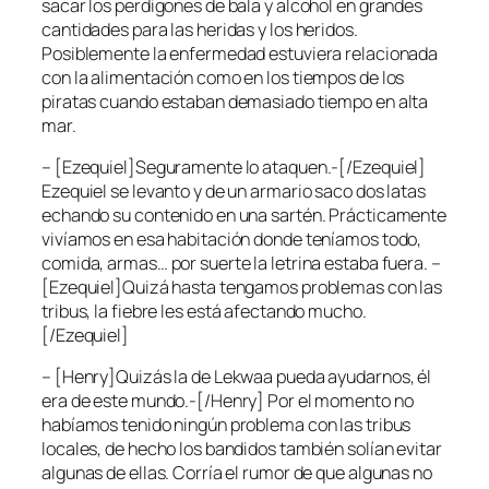
sacar los perdigones de bala y alcohol en grandes
cantidades para las heridas y los heridos.
Posiblemente la enfermedad estuviera relacionada
con la alimentación como en los tiempos de los
piratas cuando estaban demasiado tiempo en alta
mar.
– [Ezequiel]Seguramente lo ataquen.-[/Ezequiel]
Ezequiel se levanto y de un armario saco dos latas
echando su contenido en una sartén. Prácticamente
vivíamos en esa habitación donde teníamos todo,
comida, armas… por suerte la letrina estaba fuera. –
[Ezequiel]Quizá hasta tengamos problemas con las
tribus, la fiebre les está afectando mucho.
[/Ezequiel]
– [Henry]Quizás la de Lekwaa pueda ayudarnos, él
era de este mundo.-[/Henry] Por el momento no
habíamos tenido ningún problema con las tribus
locales, de hecho los bandidos también solían evitar
algunas de ellas. Corría el rumor de que algunas no