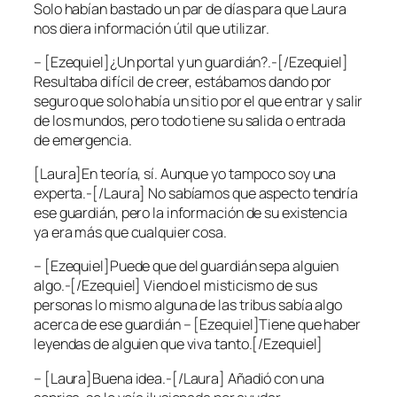
Solo habían bastado un par de días para que Laura
nos diera información útil que utilizar.
– [Ezequiel]¿Un portal y un guardián?.-[/Ezequiel]
Resultaba difícil de creer, estábamos dando por
seguro que solo había un sitio por el que entrar y salir
de los mundos, pero todo tiene su salida o entrada
de emergencia.
[Laura]En teoría, sí. Aunque yo tampoco soy una
experta.-[/Laura] No sabíamos que aspecto tendría
ese guardián, pero la información de su existencia
ya era más que cualquier cosa.
– [Ezequiel]Puede que del guardián sepa alguien
algo.-[/Ezequiel] Viendo el misticismo de sus
personas lo mismo alguna de las tribus sabía algo
acerca de ese guardián – [Ezequiel]Tiene que haber
leyendas de alguien que viva tanto.[/Ezequiel]
– [Laura]Buena idea.-[/Laura] Añadió con una