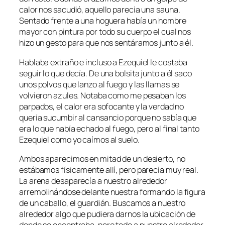
calor nos sacudió, aquello parecía una sauna.
Sentado frente a una hoguera había un hombre
mayor con pintura por todo su cuerpo el cual nos
hizo un gesto para que nos sentáramos junto a él.
Hablaba extraño e incluso a Ezequiel le costaba
seguir lo que decía. De una bolsita junto a él saco
unos polvos que lanzo al fuego y las llamas se
volvieron azules. Notaba como me pesaban los
parpados, el calor era sofocante y la verdad no
quería sucumbir al cansancio porque no sabía que
era lo que había echado al fuego, pero al final tanto
Ezequiel como yo caímos al suelo.
Ambos aparecimos en mitad de un desierto, no
estábamos físicamente allí, pero parecía muy real.
La arena desaparecía a nuestro alrededor
arremolinándose delante nuestra formando la figura
de un caballo, el guardián. Buscamos a nuestro
alrededor algo que pudiera darnos la ubicación de
donde se encontraba, pero todo a nuestro alrededor