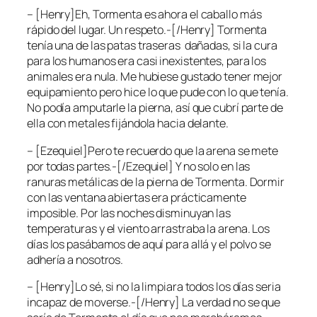
– [Henry]Eh, Tormenta es ahora el caballo más
rápido del lugar. Un respeto.-[/Henry] Tormenta
tenía una de las patas traseras dañadas, si la cura
para los humanos era casi inexistentes, para los
animales era nula. Me hubiese gustado tener mejor
equipamiento pero hice lo que pude con lo que tenía.
No podía amputarle la pierna, así que cubrí parte de
ella con metales fijándola hacia delante.
– [Ezequiel]Pero te recuerdo que la arena se mete
por todas partes.-[/Ezequiel] Y no solo en las
ranuras metálicas de la pierna de Tormenta. Dormir
con las ventana abiertas era prácticamente
imposible. Por las noches disminuyan las
temperaturas y el viento arrastraba la arena. Los
días los pasábamos de aquí para allá y el polvo se
adhería a nosotros.
– [Henry]Lo sé, si no la limpiara todos los días seria
incapaz de moverse.-[/Henry] La verdad no se que