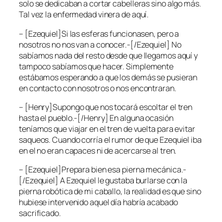
solo se dedicaban a cortar cabelleras sino algo más.
Tal vez la enfermedad vinera de aquí.
– [Ezequiel]Si las esferas funcionasen, pero a
nosotros no nos van a conocer.-[/Ezequiel] No
sabíamos nada del resto desde que llegamos aquí y
tampoco sabíamos que hacer. Simplemente
estábamos esperando a que los demás se pusieran
en contacto con nosotros o nos encontraran.
– [Henry]Supongo que nos tocará escoltar el tren
hasta el pueblo.-[/Henry] En alguna ocasión
teníamos que viajar en el tren de vuelta para evitar
saqueos. Cuando corría el rumor de que Ezequiel iba
en el no eran capaces ni de acercarse al tren.
– [Ezequiel]Prepara bien esa pierna mecánica.-
[/Ezequiel] A Ezequiel le gustaba burlarse con la
pierna robótica de mi caballo, la realidad es que sino
hubiese intervenido aquel día habría acabado
sacrificado.