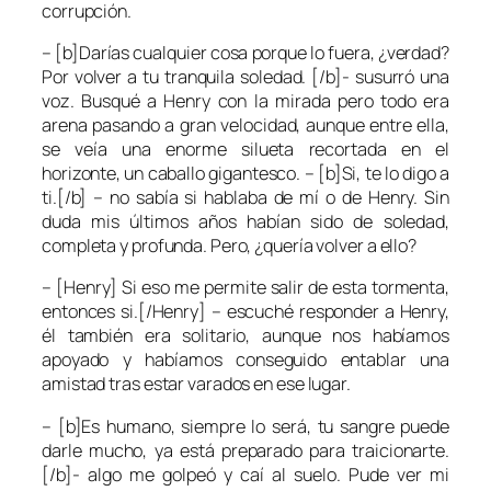
corrupción.
– [b]Darías cualquier cosa porque lo fuera, ¿verdad?
Por volver a tu tranquila soledad. [/b]- susurró una
voz. Busqué a Henry con la mirada pero todo era
arena pasando a gran velocidad, aunque entre ella,
se veía una enorme silueta recortada en el
horizonte, un caballo gigantesco. – [b]Si, te lo digo a
ti.[/b] – no sabía si hablaba de mí o de Henry. Sin
duda mis últimos años habían sido de soledad,
completa y profunda. Pero, ¿quería volver a ello?
– [Henry] Si eso me permite salir de esta tormenta,
entonces si.[/Henry] – escuché responder a Henry,
él también era solitario, aunque nos habíamos
apoyado y habíamos conseguido entablar una
amistad tras estar varados en ese lugar.
– [b]Es humano, siempre lo será, tu sangre puede
darle mucho, ya está preparado para traicionarte.
[/b]- algo me golpeó y caí al suelo. Pude ver mi