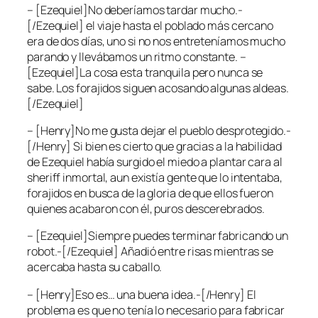
– [Ezequiel]No deberíamos tardar mucho.-
[/Ezequiel] el viaje hasta el poblado más cercano
era de dos días, uno si no nos entreteníamos mucho
parando y llevábamos un ritmo constante. –
[Ezequiel]La cosa esta tranquila pero nunca se
sabe. Los forajidos siguen acosando algunas aldeas.
[/Ezequiel]
– [Henry]No me gusta dejar el pueblo desprotegido.-
[/Henry] Si bien es cierto que gracias a la habilidad
de Ezequiel había surgido el miedo a plantar cara al
sheriff inmortal, aun existía gente que lo intentaba,
forajidos en busca de la gloria de que ellos fueron
quienes acabaron con él, puros descerebrados.
– [Ezequiel]Siempre puedes terminar fabricando un
robot.-[/Ezequiel] Añadió entre risas mientras se
acercaba hasta su caballo.
– [Henry]Eso es… una buena idea.-[/Henry] El
problema es que no tenía lo necesario para fabricar