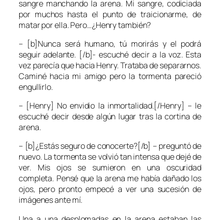
sangre manchando la arena. Mi sangre, codiciada
por muchos hasta el punto de traicionarme, de
matar por ella. Pero…¿Henry también?
– [b]Nunca será humano, tú morirás y el podrá
seguir adelante. [/b]- escuché decir a la voz. Esta
vez parecía que hacia Henry. Trataba de separarnos.
Caminé hacia mi amigo pero la tormenta pareció
engullirlo.
– [Henry] No envidio la inmortalidad.[/Henry] – le
escuché decir desde algún lugar tras la cortina de
arena.
– [b]¿Estás seguro de conocerte?[/b] – preguntó de
nuevo. La tormenta se volvió tan intensa que dejé de
ver. Mis ojos se sumieron en una oscuridad
completa. Pensé que la arena me había dañado los
ojos, pero pronto empecé a ver una sucesión de
imágenes ante mí.
Una a una desplomadas en la arena estaban las