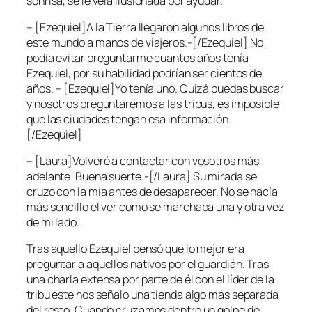
sonrisa, se le veía ilusionada por ayudar.
– [Ezequiel]A la Tierra llegaron algunos libros de
este mundo a manos de viajeros.-[/Ezequiel] No
podía evitar preguntarme cuantos años tenía
Ezequiel, por su habilidad podrían ser cientos de
años. – [Ezequiel]Yo tenía uno. Quizá puedas buscar
y nosotros preguntaremos a las tribus, es imposible
que las ciudades tengan esa información.
[/Ezequiel]
– [Laura]Volveré a contactar con vosotros más
adelante. Buena suerte.-[/Laura] Su mirada se
cruzo con la mía antes de desaparecer. No se hacía
más sencillo el ver como se marchaba una y otra vez
de mi lado.
Tras aquello Ezequiel pensó que lo mejor era
preguntar a aquellos nativos por el guardián. Tras
una charla extensa por parte de él con el líder de la
tribu este nos señalo una tienda algo más separada
del resto. Cuando cruzamos dentro un golpe de