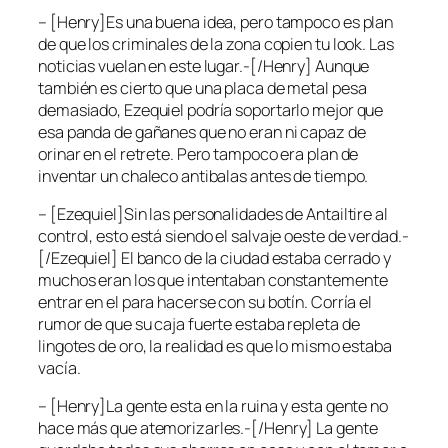
– [Henry]Es una buena idea, pero tampoco es plan
de que los criminales de la zona copien tu look. Las
noticias vuelan en este lugar.-[/Henry] Aunque
también es cierto que una placa de metal pesa
demasiado, Ezequiel podría soportarlo mejor que
esa panda de gañanes que no eran ni capaz de
orinar en el retrete. Pero tampoco era plan de
inventar un chaleco antibalas antes de tiempo.
– [Ezequiel]Sin las personalidades de Antailtire al
control, esto está siendo el salvaje oeste de verdad.-
[/Ezequiel] El banco de la ciudad estaba cerrado y
muchos eran los que intentaban constantemente
entrar en el para hacerse con su botín. Corría el
rumor de que su caja fuerte estaba repleta de
lingotes de oro, la realidad es que lo mismo estaba
vacía.
– [Henry]La gente esta en la ruina y esta gente no
hace más que atemorizarles.-[/Henry] La gente