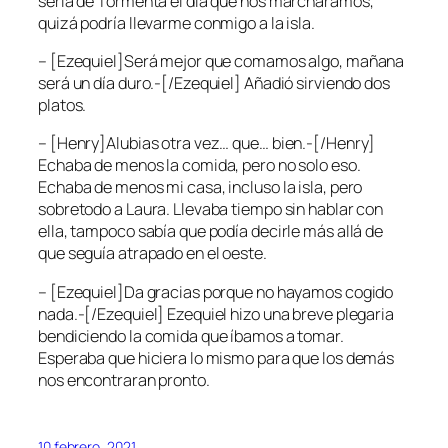
sería de Tormenta el día que nos marcháramos,
quizá podría llevarme conmigo a la isla.
– [Ezequiel]Será mejor que comamos algo, mañana
será un día duro.-[/Ezequiel] Añadió sirviendo dos
platos.
– [Henry]Alubias otra vez… que… bien.-[/Henry]
Echaba de menos la comida, pero no solo eso.
Echaba de menos mi casa, incluso la isla, pero
sobretodo a Laura. Llevaba tiempo sin hablar con
ella, tampoco sabía que podía decirle más allá de
que seguía atrapado en el oeste.
– [Ezequiel]Da gracias porque no hayamos cogido
nada.-[/Ezequiel] Ezequiel hizo una breve plegaria
bendiciendo la comida que íbamos a tomar.
Esperaba que hiciera lo mismo para que los demás
nos encontraran pronto.
10 febrero, 2021