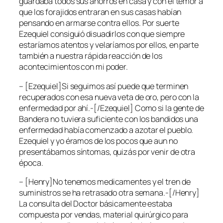
guardaba todos sus ahorros en casa y con el temor a
que los forajidos entraran en sus casas habían
pensando en armarse contra ellos. Por suerte
Ezequiel consiguió disuadirlos con que siempre
estaríamos atentos y velaríamos por ellos, en parte
también a nuestra rápida reacción de los
acontecimientos con mi poder.
– [Ezequiel]Si seguimos así puede que terminen
recuperados con esa nueva veta de oro, pero con la
enfermedad por ahí.-[/Ezequiel] Como si la gente de
Bandera no tuviera suficiente con los bandidos una
enfermedad había comenzado a azotar el pueblo.
Ezequiel y yo éramos de los pocos que aun no
presentábamos síntomas, quizás por venir de otra
época.
– [Henry]No tenemos medicamentes y el tren de
suministros se ha retrasado otra semana.-[/Henry]
La consulta del Doctor básicamente estaba
compuesta por vendas, material quirúrgico para