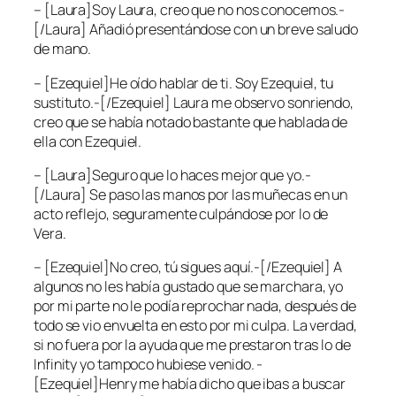
– [Laura]Soy Laura, creo que no nos conocemos.-
[/Laura] Añadió presentándose con un breve saludo
de mano.
– [Ezequiel]He oído hablar de ti. Soy Ezequiel, tu
sustituto.-[/Ezequiel] Laura me observo sonriendo,
creo que se había notado bastante que hablada de
ella con Ezequiel.
– [Laura]Seguro que lo haces mejor que yo.-
[/Laura] Se paso las manos por las muñecas en un
acto reflejo, seguramente culpándose por lo de
Vera.
– [Ezequiel]No creo, tú sigues aquí.-[/Ezequiel] A
algunos no les había gustado que se marchara, yo
por mi parte no le podía reprochar nada, después de
todo se vio envuelta en esto por mi culpa. La verdad,
si no fuera por la ayuda que me prestaron tras lo de
Infinity yo tampoco hubiese venido. -
[Ezequiel]Henry me había dicho que ibas a buscar