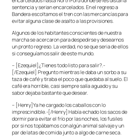
encarcelados hasta North Ford donde se les distaría
sentencia y serian encarcelados. En el regreso a
Bandera escoltamos el tren con las mercancías para
evitar alguna clase de asalto a las provisiones.
Algunos de los habitantes conscientes de nuestra
marcha se acercaron para despedirse y desearnos
un pronto regreso. La verdad, no se que seria de ellos
si conseguíamos salir de este mundo.
– [Ezequiel]¿Tienes todo listo para salir?.-
[/Ezequiel] Pregunto mientras le daba un sorbo a su
taza de café y tiraba el poco que quedaba al suelo. El
café era horrible, casi siempre salía aguado y su
sabor dejaba bastante que desear.
– [Henry]Ya he cargado los caballos con lo
imprescindible.-[/Henry] Había echado los sacos de
dormir para evitar el frío por las noches, los fusiles
por si nos topábamos con algún animal salvaje y un
par de latas de comida junto a algo de carne seca.