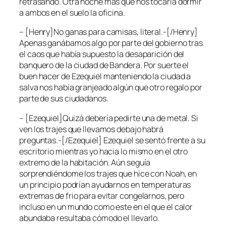
retrasando. Otra noche más que nos tocaría dormir
a ambos en el suelo la oficina.
– [Henry]No ganas para camisas, literal.-[/Henry]
Apenas ganábamos algo por parte del gobierno tras
el caos que había supuesto la desaparición del
banquero de la ciudad de Bandera. Por suerte el
buen hacer de Ezequiel manteniendo la ciudad a
salva nos había granjeado algún que otro regalo por
parte de sus ciudadanos.
– [Ezequiel]Quizá debería pedirte una de metal. Si
ven los trajes que llevamos debajo habrá
preguntas.-[/Ezequiel] Ezequiel se sentó frente a su
escritorio mientras yo hacia lo mismo en el otro
extremo de la habitación. Aún seguía
sorprendiéndome los trajes que hice con Noah, en
un principio podrían ayudarnos en temperaturas
extremas de frio para evitar congelarnos, pero
incluso en un mundo como este en el que el calor
abundaba resultaba cómodo el llevarlo.