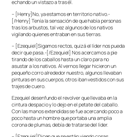
echando un vistazo a tras él.
– [Henry]No, ya estamos en territorio nativo.-
[/Henry] Tenía la sensación de que había personas
tras los arbustos, tal vez algunos de los nativos
vigilando quienes entraban en sus tierras.
– [Ezequiel]Sigamos rectos, quizá el líder nos pueda
decir que pasa.-[/Ezequiel] Nos acercamos a pie
tirando de los caballos hasta un claro para no
asustar a los nativos. Al vernos llegar hicieron un
pequeño corro alrededor nuestro, algunos llevaban
pinturas en sus cuerpos, otros iban vestidos con sus
trajes de cuero.
Ezequiel desenfundo el revolver que llevaba en la
cintura despacio y lo dejo en el petate del caballo.
Con las manos extendidas se fue acercando poco a
poco hasta un hombre que portaba una amplia
corona de plumas, debía de tratarse del líder.
– [Ezequiel]Dicen que se están viendo cosas