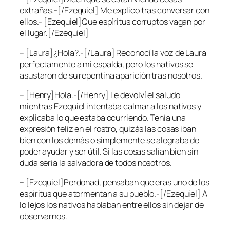
extrañas.-[/Ezequiel] Me explico tras conversar con
ellos.- [Ezequiel]Que espíritus corruptos vagan por
el lugar.[/Ezequiel]
– [Laura]¿Hola?.-[/Laura] Reconocí la voz de Laura
perfectamente a mi espalda, pero los nativos se
asustaron de su repentina aparición tras nosotros.
– [Henry]Hola.-[/Henry] Le devolví el saludo
mientras Ezequiel intentaba calmar a los nativos y
explicaba lo que estaba ocurriendo. Tenía una
expresión feliz en el rostro, quizás las cosas iban
bien con los demás o simplemente se alegraba de
poder ayudar y ser útil. Si las cosas salían bien sin
duda seria la salvadora de todos nosotros.
– [Ezequiel]Perdonad, pensaban que eras uno de los
espíritus que atormentan a su pueblo.-[/Ezequiel] A
lo lejos los nativos hablaban entre ellos sin dejar de
observarnos.