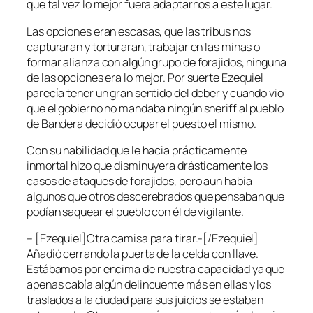
que tal vez lo mejor fuera adaptarnos a este lugar.
Las opciones eran escasas, que las tribus nos
capturaran y torturaran, trabajar en las minas o
formar alianza con algún grupo de forajidos, ninguna
de las opciones era lo mejor. Por suerte Ezequiel
parecía tener un gran sentido del deber y cuando vio
que el gobierno no mandaba ningún sheriff al pueblo
de Bandera decidió ocupar el puesto el mismo.
Con su habilidad que le hacia prácticamente
inmortal hizo que disminuyera drásticamente los
casos de ataques de forajidos, pero aun había
algunos que otros descerebrados que pensaban que
podían saquear el pueblo con él de vigilante.
– [Ezequiel]Otra camisa para tirar.-[/Ezequiel]
Añadió cerrando la puerta de la celda con llave.
Estábamos por encima de nuestra capacidad ya que
apenas cabía algún delincuente más en ellas y los
traslados a la ciudad para sus juicios se estaban