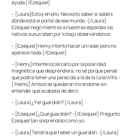
ayuda.[/Ezequiel]
– [Laura]Estoy en ello. Necesito saber si sabéis
dónde está el portal de ese mundo.-[/Laura]
Ezequiel negó mientras a nuestras espaldas los
nativos susurraban por lo bajo observándonos.
– [Ezequiel]Henry intento hacer un radar pero no
aparece nada.[/Ezequiel]
– [Henry]Intente localizarlo por la polaridad
magnética que desprendiera, no sé porque pensé
que podría tener una parecida a la de la luna Viltis.-
[/Henry] Ambos se quedaron mirándome sin
entender que acababa de decir.
– [Laura]¿Y el guardián?.[/Laura]
– [Ezequiel]¿Qué guardián?.-[/Ezequiel] Pregunto
Ezequiel tan sorprendido como yo.
– [Laura]Tendría que haber un guardián.-[/Laura]