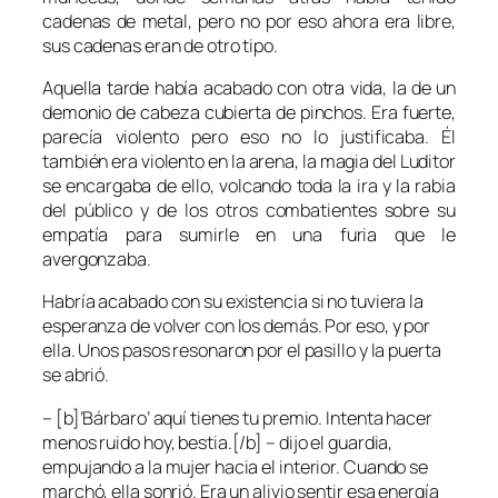
cadenas de metal, pero no por eso ahora era libre,
sus cadenas eran de otro tipo.
Aquella tarde había acabado con otra vida, la de un
demonio de cabeza cubierta de pinchos. Era fuerte,
parecía violento pero eso no lo justificaba. Él
también era violento en la arena, la magia del Luditor
se encargaba de ello, volcando toda la ira y la rabia
del público y de los otros combatientes sobre su
empatía para sumirle en una furia que le
avergonzaba.
Habría acabado con su existencia si no tuviera la
esperanza de volver con los demás. Por eso, y por
ella. Unos pasos resonaron por el pasillo y la puerta
se abrió.
– [b]’Bárbaro’ aquí tienes tu premio. Intenta hacer
menos ruido hoy, bestia.[/b] – dijo el guardia,
empujando a la mujer hacia el interior. Cuando se
marchó, ella sonrió. Era un alivio sentir esa energía