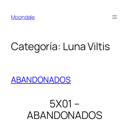
Saltar
al
Moondale
contenido
Categoría:
Luna Viltis
ABANDONADOS
5X01 –
ABANDONADOS