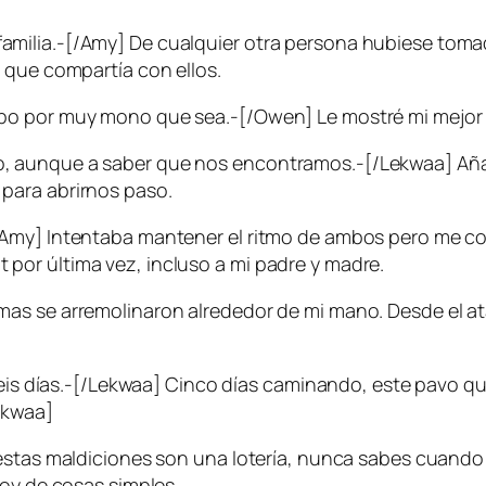
milia.-[/Amy] De cualquier otra persona hubiese tom
 que compartía con ellos.
obo por muy mono que sea.-[/Owen] Le mostré mi mejor
 aunque a saber que nos encontramos.-[/Lekwaa] Añadi
para abrirnos paso.
Amy] Intentaba mantener el ritmo de ambos pero me cost
iot por última vez, incluso a mi padre y madre.
as se arremolinaron alrededor de mi mano. Desde el at
 seis días.-[/Lekwaa] Cinco días caminando, este pavo q
ekwaa]
 estas maldiciones son una lotería, nunca sabes cuando
soy de cosas simples.