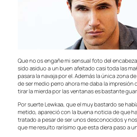
Que no os engañe mi sensual foto del encabezad
sido asiduo a un buen afeitado casi toda las m
pasara la navaja por el. Además la única zona d
de ser medio perro ahora me daba la impresión
tirar la mierda por las ventanas es bastante guar
Por suerte Lewkaa, que el muy bastardo se habí
metido, apareció con la buena noticia de que h
tratado a pesar de ser unos desconocidos y no
que me resulto rarísimo que esta diera paso a u