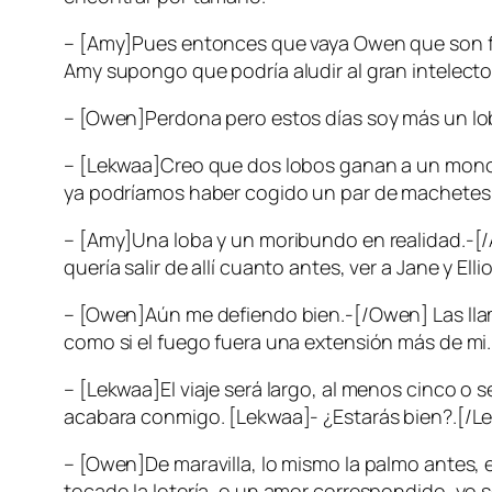
– [Amy]Pues entonces que vaya Owen que son fa
Amy supongo que podría aludir al gran intelecto
– [Owen]Perdona pero estos días soy más un l
– [Lekwaa]Creo que dos lobos ganan a un mono,
ya podríamos haber cogido un par de machetes 
– [Amy]Una loba y un moribundo en realidad.-[/
quería salir de allí cuanto antes, ver a Jane y Ell
– [Owen]Aún me defiendo bien.-[/Owen] Las llam
como si el fuego fuera una extensión más de mi.
– [Lekwaa]El viaje será largo, al menos cinco o
acabara conmigo. [Lekwaa]- ¿Estarás bien?.[/L
– [Owen]De maravilla, lo mismo la palmo antes,
tocado la lotería, o un amor correspondido, yo 