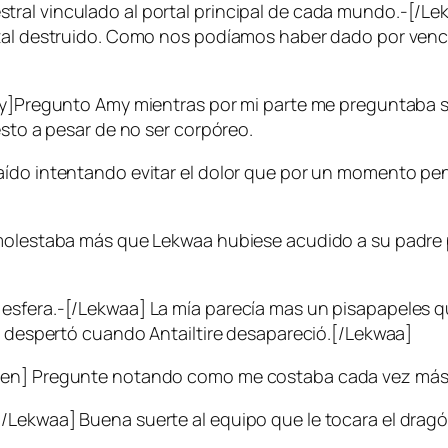
tral vinculado al portal principal de cada mundo.-[/
rtal destruido. Como nos podíamos haber dado por venci
my]Pregunto Amy mientras por mi parte me preguntaba si
esto a pesar de no ser corpóreo.
aído intentando evitar el dolor que por un momento pe
 molestaba más que Lekwaa hubiese acudido a su padre 
sfera.-[/Lekwaa] La mía parecía mas un pisapapeles que
ue despertó cuando Antailtire desapareció.[/Lekwaa]
Owen] Pregunte notando como me costaba cada vez má
/Lekwaa] Buena suerte al equipo que le tocara el dragó