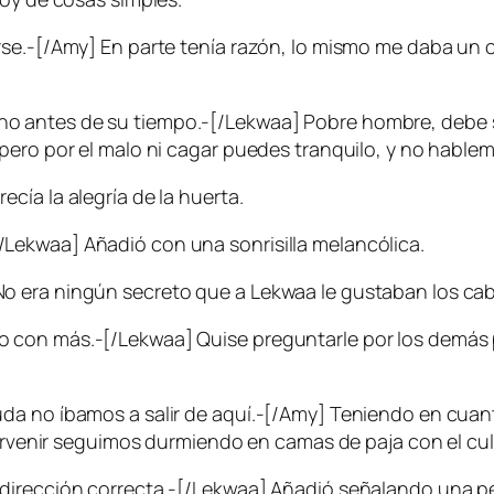
rse.-[/Amy] En parte tenía razón, lo mismo me daba un 
 antes de su tiempo.-[/Lekwaa] Pobre hombre, debe se
pero por el malo ni cagar puedes tranquilo, y no hablem
cía la alegría de la huerta.
Lekwaa] Añadió con una sonrisilla melancólica.
 era ningún secreto que a Lekwaa le gustaban los caba
 con más.-[/Lekwaa] Quise preguntarle por los demás p
da no íbamos a salir de aquí.-[/Amy] Teniendo en cuant
tervenir seguimos durmiendo en camas de paja con el culo
 dirección correcta.-[/Lekwaa] Añadió señalando una p