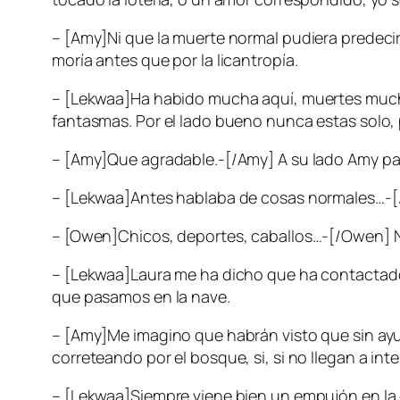
– [Amy]Ni que la muerte normal pudiera predeci
moría antes que por la licantropía.
– [Lekwaa]Ha habido mucha aquí, muertes mucho
fantasmas. Por el lado bueno nunca estas solo, 
– [Amy]Que agradable.-[/Amy] A su lado Amy pare
– [Lekwaa]Antes hablaba de cosas normales…-[/
– [Owen]Chicos, deportes, caballos…-[/Owen] No
– [Lekwaa]Laura me ha dicho que ha contactado
que pasamos en la nave.
– [Amy]Me imagino que habrán visto que sin ayu
correteando por el bosque, si, si no llegan a in
– [Lekwaa]Siempre viene bien un empujón en la