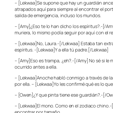
– [Lekwaa]Se supone que hay un guardián ances
atrapados aquí para siempre al encontrar el po
salida de emergencia, incluso los mundos.
– [Amy]¿Eso te lo han dicho los espíritus?.-[/A
muriera, lo mismo podía seguir por aquí con el r
– [Lekwaa]No, Laura.-[/Lekwaa] Estaba tan extr
espíritus. -[Lekwaa]Y a ella tú padre.[/Lekwaa]
– [Amy]Eso es trampa, ¿eh?.-[/Amy] No sé si le
ocurrido antes a ella.
– [Lekwaa]Anoche habló conmigo a través de la e
por ella. – [Lekwaa]Yo les confirmé qué es lo q
– [Owen]¿Y que pinta tiene ese guardián?.-[/
– [Lekwaa]El mono. Como en el zodiaco chino.-[
encontrar por tamaño.