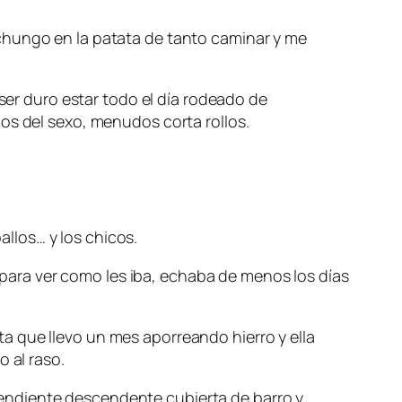
chungo en la patata de tanto caminar y me
r duro estar todo el día rodeado de
os del sexo, menudos corta rollos.
llos… y los chicos.
ara ver como les iba, echaba de menos los días
a que llevo un mes aporreando hierro y ella
 al raso.
endiente descendente cubierta de barro y