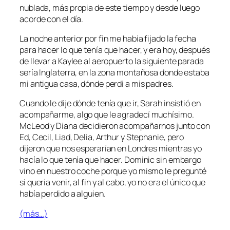
nublada, más propia de este tiempo y desde luego
acorde con el día.
La noche anterior por fin me había fijado la fecha
para hacer lo que tenía que hacer, y era hoy, después
de llevar a Kaylee al aeropuerto la siguiente parada
sería Inglaterra, en la zona montañosa donde estaba
mi antigua casa, dónde perdí a mis padres.
Cuando le dije dónde tenía que ir, Sarah insistió en
acompañarme, algo que le agradecí muchísimo.
McLeod y Diana decidieron acompañarnos junto con
Ed, Cecil, Liad, Delia, Arthur y Stephanie, pero
dijeron que nos esperarían en Londres mientras yo
hacía lo que tenía que hacer. Dominic sin embargo
vino en nuestro coche porque yo mismo le pregunté
si quería venir, al fin y al cabo, yo no era el único que
había perdido a alguien.
(más…)