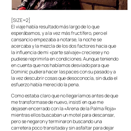
[SIZE=2]
El viaje había resultado más largo de lo que
esperábamos, y a la vez más fructífero, pero el
cansancio empezaba a notarse, la noche se
acercaba y la mezcla de los dos factores hacia que
la influencia de mi «parte salvaje» creciese y no
pudiese reprimirla en condiciones. Aunque teniendo
en cuenta que nos habíamos desviado para que
Dominic pudiera hacer las paces con su pasado y a
la vez descubrir cosas que desoconocía, sin duda el
esfuerzo había merecido la pena.
Como estaba claro que no llegaríamos antes de que
me transformase de nuevo, insistí en que me
dejasen encerrado con la «Arena de la Palma Roja»
mientras ellos buscaban un motel para descansar,
pero se negaron y terminaron buscando una
carretera poco transitada y sin asfaltar para dejar