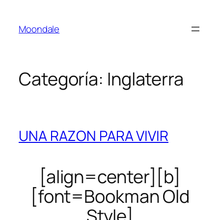
Saltar
al
Moondale
contenido
Categoría:
Inglaterra
UNA RAZON PARA VIVIR
[align=center][b]
[font=Bookman Old
Style]