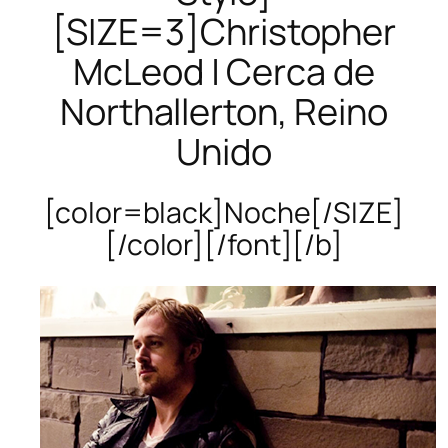
[SIZE=3]Christopher
McLeod | Cerca de
Northallerton, Reino
Unido
[color=black]Noche[/SIZE]
[/color][/font][/b]