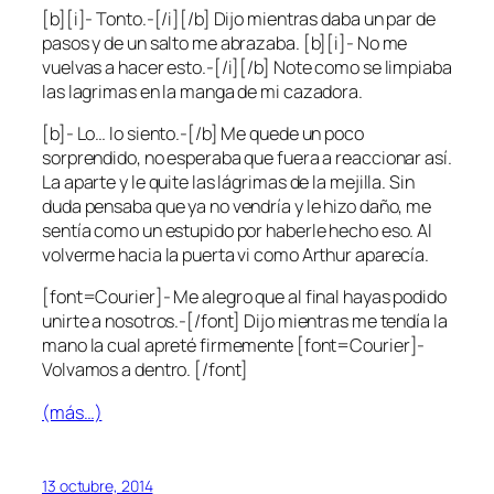
[b][i]- Tonto.-[/i][/b] Dijo mientras daba un par de
pasos y de un salto me abrazaba. [b][i]- No me
vuelvas a hacer esto.-[/i][/b] Note como se limpiaba
las lagrimas en la manga de mi cazadora.
[b]- Lo… lo siento.-[/b] Me quede un poco
sorprendido, no esperaba que fuera a reaccionar así.
La aparte y le quite las lágrimas de la mejilla. Sin
duda pensaba que ya no vendría y le hizo daño, me
sentía como un estupido por haberle hecho eso. Al
volverme hacia la puerta vi como Arthur aparecía.
[font=Courier]- Me alegro que al final hayas podido
unirte a nosotros.-[/font] Dijo mientras me tendía la
mano la cual apreté firmemente [font=Courier]-
Volvamos a dentro. [/font]
(más…)
13 octubre, 2014