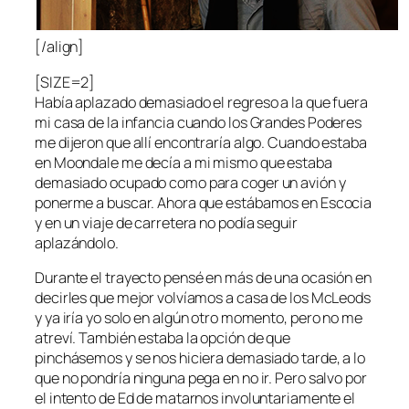
[/align]
[SIZE=2]
Había aplazado demasiado el regreso a la que fuera
mi casa de la infancia cuando los Grandes Poderes
me dijeron que allí encontraría algo. Cuando estaba
en Moondale me decía a mi mismo que estaba
demasiado ocupado como para coger un avión y
ponerme a buscar. Ahora que estábamos en Escocia
y en un viaje de carretera no podía seguir
aplazándolo.
Durante el trayecto pensé en más de una ocasión en
decirles que mejor volvíamos a casa de los McLeods
y ya iría yo solo en algún otro momento, pero no me
atreví. También estaba la opción de que
pinchásemos y se nos hiciera demasiado tarde, a lo
que no pondría ninguna pega en no ir. Pero salvo por
el intento de Ed de matarnos involuntariamente el