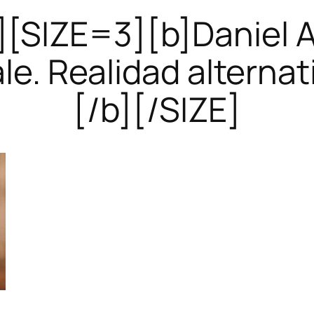
][SIZE=3][b]Daniel A
e. Realidad alterna
[/b][/SIZE]