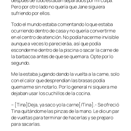
después de todo estaban separados por mi culpa.
Pero por otro lado no quería que Jane siguiera
sufriendo por ellos.
Todo el mundo estaba comentando lo que estaba
ocurriendo dentro de casa y no quería convertirme
en el centro de atención. No podía hacerme invisible
aunque a veces lo parecieráa, así que podía
esconderme dentro de la piscina o sacar la carne de
la barbacoa antes de que se quemara. Opte por lo
segundo.
Me la estaba jugando dando la vuelta a la carne, solo
con el calor que desprendían las brasas podía
quemarme sin notarlo. Por lo general ni siquiera me
dejaban usar los cuchillos de la cocina.
– [Tina]Deja, ya saco yo la carne[/Tina].- Se ofreció
Tina quitándome las pinzas de la mano. Le dio un par
de vueltas para terminar de hacerlas y se preparo
para sacarlas.