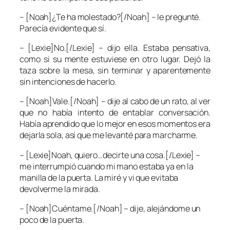
– [Noah]¿Te ha molestado?[/Noah] – le pregunté.
Parecía evidente que sí.
– [Lexie]No.[/Lexie] – dijo ella. Estaba pensativa,
como si su mente estuviese en otro lugar. Dejó la
taza sobre la mesa, sin terminar y aparentemente
sin intenciones de hacerlo.
– [Noah]Vale.[/Noah] – dije al cabo de un rato, al ver
que no había intento de entablar conversación.
Había aprendido que lo mejor en esos momentos era
dejarla sola, así que me levanté para marcharme.
– [Lexie]Noah, quiero…decirte una cosa.[/Lexie] –
me interrumpió cuando mi mano estaba ya en la
manilla de la puerta. La miré y vi que evitaba
devolverme la mirada.
– [Noah]Cuéntame.[/Noah] – dije, alejándome un
poco de la puerta.