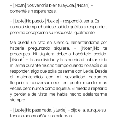
– [Noah]Nos vendría bien tu ayuda.[/Noah] –
comenté sin esperanzas.
– [Lexie]No puedo.[/Lexie] – respondió, seria. Es
como si siempre hubiese sabido qué iba a responder,
pero me decepcionó su respuesta igualmente.
Me quedé un rato en silencio, lamentándome por
haberle preguntado siquiera. – [Noah]No te
preocupes. Ni siquiera debería habértelo pedido.
[/Noah] – la asertividad y la sinceridad habían sido
mi arma durante mucho tiempo cuando no sabía qué
responder, algo que solía pasarme con Lexie. Desde
el malentendido con mi sexualidad habíamos
llegado a conversaciones en punto muerto más
veces, pero nunca como aquella. El miedo a repetirlo
y perderla de vista me había hecho adelantarme
siempre.
– [Lexie]No pasa nada.[/Lexie] – dijo ella, aunque su
tono no acompañó a sus palabras.