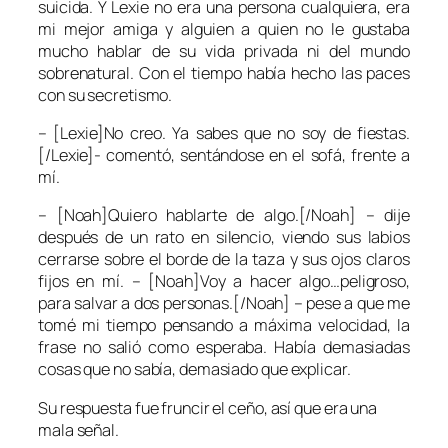
suicida. Y Lexie no era una persona cualquiera, era
mi mejor amiga y alguien a quien no le gustaba
mucho hablar de su vida privada ni del mundo
sobrenatural. Con el tiempo había hecho las paces
con su secretismo.
– [Lexie]No creo. Ya sabes que no soy de fiestas.
[/Lexie]- comentó, sentándose en el sofá, frente a
mí.
– [Noah]Quiero hablarte de algo.[/Noah] – dije
después de un rato en silencio, viendo sus labios
cerrarse sobre el borde de la taza y sus ojos claros
fijos en mí. – [Noah]Voy a hacer algo…peligroso,
para salvar a dos personas.[/Noah] – pese a que me
tomé mi tiempo pensando a máxima velocidad, la
frase no salió como esperaba. Había demasiadas
cosas que no sabía, demasiado que explicar.
Su respuesta fue fruncir el ceño, así que era una
mala señal.