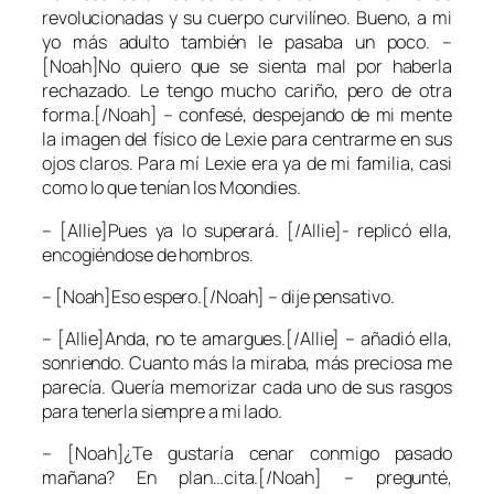
revolucionadas y su cuerpo curvilíneo. Bueno, a mi
yo más adulto también le pasaba un poco. –
[Noah]No quiero que se sienta mal por haberla
rechazado. Le tengo mucho cariño, pero de otra
forma.[/Noah] – confesé, despejando de mi mente
la imagen del físico de Lexie para centrarme en sus
ojos claros. Para mí Lexie era ya de mi familia, casi
como lo que tenían los Moondies.
– [Allie]Pues ya lo superará. [/Allie]- replicó ella,
encogiéndose de hombros.
– [Noah]Eso espero.[/Noah] – dije pensativo.
– [Allie]Anda, no te amargues.[/Allie] – añadió ella,
sonriendo. Cuanto más la miraba, más preciosa me
parecía. Quería memorizar cada uno de sus rasgos
para tenerla siempre a mi lado.
– [Noah]¿Te gustaría cenar conmigo pasado
mañana? En plan…cita.[/Noah] – pregunté,