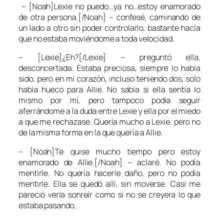
– [Noah]Lexie no puedo…ya no…estoy enamorado
de otra persona.[/Noah] – confesé, caminando de
un lado a otro sin poder controlarlo, bastante hacía
que no estaba moviéndome a toda velocidad.
– [Lexie]¿Eh?[/Lexie] – preguntó ella,
desconcertada. Estaba preciosa, siempre lo había
sido, pero en mi corazón, incluso teniendo dos, solo
había hueco para Allie. No sabía si ella sentía lo
mismo por mí, pero tampoco podía seguir
aferrándome a la duda entre Lexie y ella por el miedo
a que me rechazase. Quería mucho a Lexie, pero no
de la misma forma en la que quería a Allie.
– [Noah]Te quise mucho tiempo pero estoy
enamorado de Allie.[/Noah] – aclaré. No podía
mentirle. No quería hacerle daño, pero no podía
mentirle. Ella se quedó allí, sin moverse. Casi me
pareció verla sonreír como si no se creyera lo que
estaba pasando.