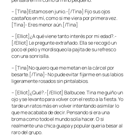
– [Tina]Estamos en junio.-[/Tina] Fijo sus ojos
castaños en mí, como si me viera por primera vez.
[Tina]- Eres menor aún.[/Tina]
– [Elliot]¿A qué viene tanto interés por mi edad?.-
[/Elliot] Le pregunte extrañado. Ella se recogió un
poco el pelo y mordisqueo la pajita de su refresco
con una sonrisilla.
– [Tina]No quiero que me metan en la cárcel por
besarte.[/Tina]- No pude evitar fijarme en sus labios
ligeramente rosados sin pintalabios.
– [Elliot]¿Qué?.-[/Elliot] Balbucee. Tina me guiño un
ojo y se levanto para volver con el resto a la fiesta. Yo
tarde un ratos más en volver intentando asimilar lo
que me acababa de decir. Pensando si era una
broma como todo el mundo solía hacer. O si
realmente una chica guapa y popular queria besar al
raro del grupo.