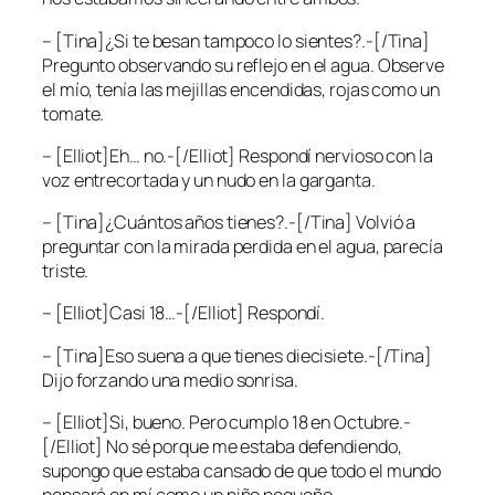
– [Tina]¿Si te besan tampoco lo sientes?.-[/Tina]
Pregunto observando su reflejo en el agua. Observe
el mío, tenía las mejillas encendidas, rojas como un
tomate.
– [Elliot]Eh… no.-[/Elliot] Respondí nervioso con la
voz entrecortada y un nudo en la garganta.
– [Tina]¿Cuántos años tienes?.-[/Tina] Volvió a
preguntar con la mirada perdida en el agua, parecía
triste.
– [Elliot]Casi 18…-[/Elliot] Respondí.
– [Tina]Eso suena a que tienes diecisiete.-[/Tina]
Dijo forzando una medio sonrisa.
– [Elliot]Si, bueno. Pero cumplo 18 en Octubre.-
[/Elliot] No sé porque me estaba defendiendo,
supongo que estaba cansado de que todo el mundo
pensará en mí como un niño pequeño.