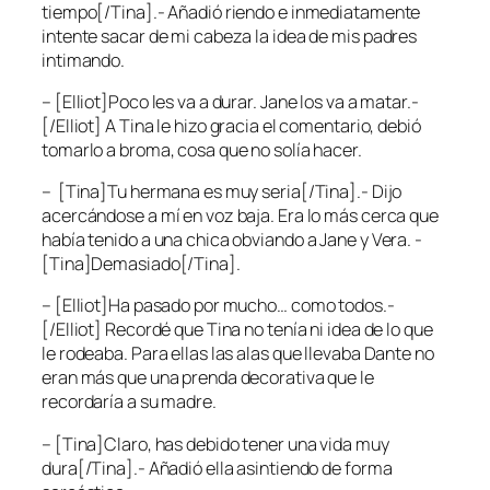
tiempo[/Tina].- Añadió riendo e inmediatamente
intente sacar de mi cabeza la idea de mis padres
intimando.
– [Elliot]Poco les va a durar. Jane los va a matar.-
[/Elliot] A Tina le hizo gracia el comentario, debió
tomarlo a broma, cosa que no solía hacer.
– [Tina]Tu hermana es muy seria[/Tina].- Dijo
acercándose a mí en voz baja. Era lo más cerca que
había tenido a una chica obviando a Jane y Vera. -
[Tina]Demasiado[/Tina].
– [Elliot]Ha pasado por mucho… como todos.-
[/Elliot] Recordé que Tina no tenía ni idea de lo que
le rodeaba. Para ellas las alas que llevaba Dante no
eran más que una prenda decorativa que le
recordaría a su madre.
– [Tina]Claro, has debido tener una vida muy
dura[/Tina].- Añadió ella asintiendo de forma