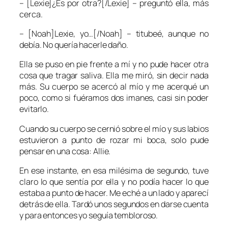
– [Lexie]¿Es por otra?[/Lexie] – preguntó ella, más
cerca.
– [Noah]Lexie, yo…[/Noah] – titubeé, aunque no
debía. No quería hacerle daño.
Ella se puso en pie frente a mí y no pude hacer otra
cosa que tragar saliva. Ella me miró, sin decir nada
más. Su cuerpo se acercó al mío y me acerqué un
poco, como si fuéramos dos imanes, casi sin poder
evitarlo.
Cuando su cuerpo se cernió sobre el mío y sus labios
estuvieron a punto de rozar mi boca, solo pude
pensar en una cosa: Allie.
En ese instante, en esa milésima de segundo, tuve
claro lo que sentía por ella y no podía hacer lo que
estaba a punto de hacer. Me eché a un lado y aparecí
detrás de ella. Tardó unos segundos en darse cuenta
y para entonces yo seguía tembloroso.