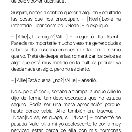
de pelo y poner ‘duckface’.
Suspiré, no tenía sentido querer a alguien y ocultarle
las cosas que nos preocupan. – [Noah]Lexie ha
intentado…ligar conmigo.[/Noah] – le expliqué.
– [Allie]¿Tu amiga?[/Allie] – preguntó ella. Asentí.
Parecía no importarle mucho y eso me generó dudas
sobre si ella buscaría en nuestra relación lo mismo
que yo. Traté de despejarlas, romantizar los celos es
algo que está muy metido en la cultura popular ya
desde hace un siglo, pero no es cierto.
– [Allie]Está buena, ¿no?[/Allie] – añadió.
No supe qué decir, sonaba a trampa, aunque Allie lo
dijo de forma tan despreocupada que no estaba
seguro. Podía ser una mera apreciación porque,
hasta donde sabía, Allie también era bisexual. –
[Noah]No sé, es guapa, sí…[/Noah] – comenté de
pasada. Vale, sí, a mi yo adolescente le ponía muy
nervioso estar cerca de ella con mis hormonas