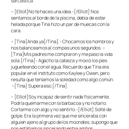
sarcástica.
– [Elliot]No te haces una idea.-[/Elliot] Nos
sentamos al borde de la piscina, debía de estar
helada porque Tina hizo un par de muecas con la
cara.
– [Tina]Anda ya[/Tina].- Chocamos los hombros y
nos balanceamos al compas unos segundos. –
[Tina]Mis padres me compraron y me paso la vida
sola.[/Tina]- Agacho la cabeza y movió los pies
jugueteando con el agua. Recuerdo que Tina era
popular en el instituto como Kaylee y Owen, pero
resulta que teníamos la soledad como algo común.
–[Tina] Supera eso.[/Tina]
– [Elliot]Soy incapaz de sentir nada físicamente.
Podría quemarme con la barbacoa y no notarlo.
Cortarme con algo y no sentirlo.-[/Elliot] Solté de
golpe. Era la primera vez que me sinceraba con
alguien ajeno al grupo de los moondies, supongo que
nos estábamos sincerando entre ambos.