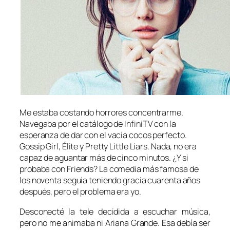
Me estaba costando horrores concentrarme.
Navegaba por el catálogo de
InfiniTV
con la
esperanza de dar con el
vacía cocos
perfecto.
Gossip Girl, Élite
y
Pretty Little Liars
. Nada, no era
capaz de aguantar más de cinco minutos. ¿Y si
probaba con
Friends
? La comedia más famosa de
los noventa seguía teniendo gracia cuarenta años
después, pero el problema era yo.
Desconecté la tele decidida a escuchar música,
pero no me animaba ni Ariana Grande. Esa debía ser