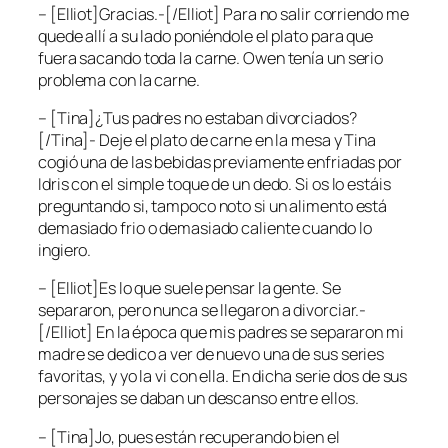
– [Elliot]Gracias.-[/Elliot] Para no salir corriendo me
quede allí a su lado poniéndole el plato para que
fuera sacando toda la carne. Owen tenía un serio
problema con la carne.
– [Tina]¿Tus padres no estaban divorciados?
[/Tina]- Deje el plato de carne en la mesa y Tina
cogió una de las bebidas previamente enfriadas por
Idris con el simple toque de un dedo. Si os lo estáis
preguntando si, tampoco noto si un alimento está
demasiado frio o demasiado caliente cuando lo
ingiero.
– [Elliot]Es lo que suele pensar la gente. Se
separaron, pero nunca se llegaron a divorciar.-
[/Elliot] En la época que mis padres se separaron mi
madre se dedico a ver de nuevo una de sus series
favoritas, y yo la vi con ella. En dicha serie dos de sus
personajes se daban un descanso entre ellos.
– [Tina]Jo, pues están recuperando bien el