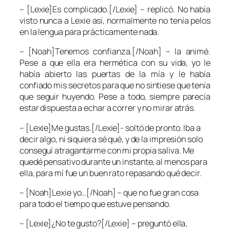
– [Lexie]Es complicado.[/Lexie] – replicó. No había
visto nunca a Lexie así, normalmente no tenía pelos
en la lengua para prácticamente nada.
– [Noah]Tenemos confianza.[/Noah] – la animé.
Pese a que ella era hermética con su vida, yo le
había abierto las puertas de la mía y le había
confiado mis secretos para que no sintiese que tenía
que seguir huyendo. Pese a todo, siempre parecía
estar dispuesta a echar a correr y no mirar atrás.
– [Lexie]Me gustas.[/Lexie]- soltó de pronto. Iba a
decir algo, ni siquiera sé qué, y de la impresión solo
conseguí atragantarme con mi propia saliva. Me
quedé pensativo durante un instante, al menos para
ella, para mí fue un buen rato repasando qué decir.
– [Noah]Lexie yo…[/Noah] – que no fue gran cosa
para todo el tiempo que estuve pensando.
– [Lexie]¿No te gusto?[/Lexie] – preguntó ella,