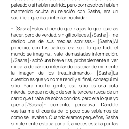
peleado o si habían sufrido, pero por nosotros habían
mantenido oculta su relación con
Sasha
, era un
sacrificio que iba a intentar no olvidar.
– [Sasha]Estoy diciendo que hagas lo que quieras
hacer, pero de verdad, sin gilipolleces.[/Sasha]- me
dedicó una de sus medias sonrisas.- [Sasha]Al
principio, con tus padres, era solo lo que todo el
mundo se imagina… vale, demasiadas información.
[/Sasha]- soltó una breve risa, probablemente al ver
mi cara de pánico intentando disociar de mi mente
la imagen de los tres…intimando.- [Sasha]La
cuestión es que yo no me rendí y al final, conseguí mi
sitio. Para mucha gente, ese sitio es una puta
mierda, porque no dejo de ser la tercera rueda de un
carro que tiraba de sobra con dos, pero era lo que yo
quería.[/Sasha]- comentó, pensativa. Dándole
vueltas me di cuenta de lo poco que sabíamos de
cómo se llevaban. Cuando éramos pequeños,
Sasha
simplemente estaba por allí, a veces estaba por las