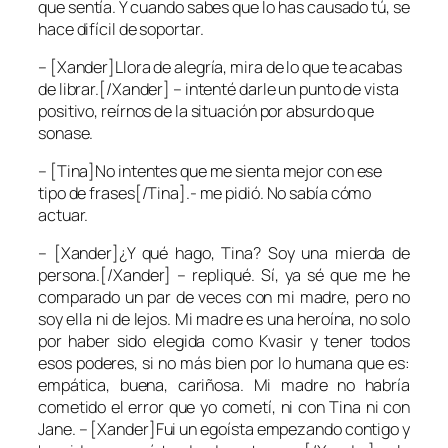
que sentía. Y cuando sabes que lo has causado tú, se
hace difícil de soportar.
– [Xander]Llora de alegría, mira de lo que te acabas
de librar.[/Xander] – intenté darle un punto de vista
positivo, reírnos de la situación por absurdo que
sonase.
– [Tina]No intentes que me sienta mejor con ese
tipo de frases[/Tina].- me pidió. No sabía cómo
actuar.
– [Xander]¿Y qué hago, Tina? Soy una mierda de
persona.[/Xander] – repliqué. Sí, ya sé que me he
comparado un par de veces con mi madre, pero no
soy ella ni de lejos. Mi madre es una heroína, no solo
por haber sido elegida como
Kvasir
y tener todos
esos poderes, si no más bien por lo humana que es:
empática, buena, cariñosa. Mi madre no habría
cometido el error que yo cometí, ni con
Tina
ni con
Jane
. – [Xander]Fui un egoísta empezando contigo y