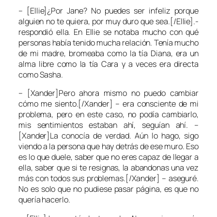
– [Ellie]¿Por Jane? No puedes ser infeliz porque
alguien no te quiera, por muy duro que sea.[/Ellie].-
respondió ella. En
Ellie
se notaba mucho con qué
personas había tenido mucha relación. Tenía mucho
de mi madre, bromeaba como la tía
Diana
, era un
alma libre como la tía
Cara
y a veces era directa
como
Sasha
.
– [Xander]Pero ahora mismo no puedo cambiar
cómo me siento.[/Xander] – era consciente de mi
problema, pero en este caso, no podía cambiarlo,
mis sentimientos estaban ahí, seguían ahí. –
[Xander]La conocía de verdad. Aún lo hago, sigo
viendo a la persona que hay detrás de ese muro. Eso
es lo que duele, saber que no eres capaz de llegar a
ella, saber que si te resignas, la abandonas una vez
más con todos sus problemas.[/Xander] – aseguré.
No es solo que no pudiese pasar página, es que no
quería hacerlo.