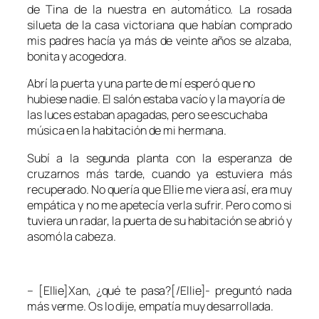
de
Tina
de la nuestra en automático. La rosada
silueta de la casa victoriana que habían comprado
mis padres hacía ya más de veinte años se alzaba,
bonita y acogedora.
Abrí la puerta y una parte de mí esperó que no
hubiese nadie. El salón estaba vacío y la mayoría de
las luces estaban apagadas, pero se escuchaba
música en la habitación de mi hermana.
Subí a la segunda planta con la esperanza de
cruzarnos más tarde, cuando ya estuviera más
recuperado. No quería que Ellie me viera así, era muy
empática y no me apetecía verla sufrir. Pero como si
tuviera un radar, la puerta de su habitación se abrió y
asomó la cabeza.
– [Ellie]Xan, ¿qué te pasa?[/Ellie]- preguntó nada
más verme. Os lo dije, empatía muy desarrollada.