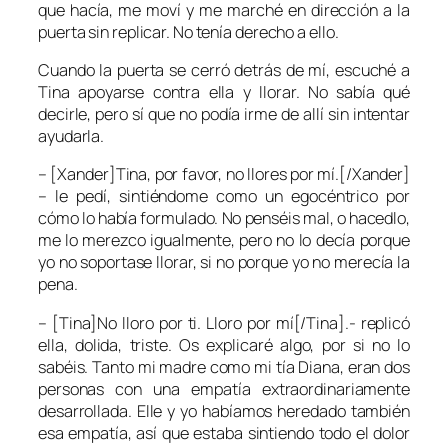
que hacía, me moví y me marché en dirección a la
puerta sin replicar. No tenía derecho a ello.
Cuando la puerta se cerró detrás de mí, escuché a
Tina apoyarse contra ella y llorar. No sabía qué
decirle, pero sí que no podía irme de allí sin intentar
ayudarla.
– [Xander]Tina, por favor, no llores por mí.[/Xander]
– le pedí, sintiéndome como un egocéntrico por
cómo lo había formulado. No penséis mal, o hacedlo,
me lo merezco igualmente, pero no lo decía porque
yo no soportase llorar, si no porque yo no merecía la
pena.
– [Tina]No lloro por ti. Lloro por mí[/Tina].- replicó
ella, dolida, triste. Os explicaré algo, por si no lo
sabéis. Tanto mi madre como mi tía Diana, eran dos
personas con una empatía extraordinariamente
desarrollada. Elle y yo habíamos heredado también
esa empatía, así que estaba sintiendo todo el dolor