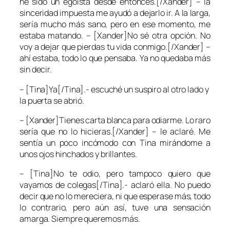
he sido un egoísta desde entonces.[/Xander] – la
sinceridad impuesta me ayudó a dejarlo ir. A la larga,
sería mucho más sano, pero en ese momento, me
estaba matando. – [Xander]No sé otra opción. No
voy a dejar que pierdas tu vida conmigo.[/Xander] –
ahí estaba, todo lo que pensaba. Ya no quedaba más
sin decir.
– [Tina]Ya[/Tina].- escuché un suspiro al otro lado y
la puerta se abrió.
– [Xander]Tienes carta blanca para odiarme. Lo raro
sería que no lo hicieras.[/Xander] – le aclaré. Me
sentía un poco incómodo con Tina mirándome a
unos ojos hinchados y brillantes.
– [Tina]No te odio, pero tampoco quiero que
vayamos de colegas[/Tina].- aclaró ella. No puedo
decir que no lo mereciera, ni que esperase más, todo
lo contrario, pero aún así, tuve una sensación
amarga. Siempre queremos más.