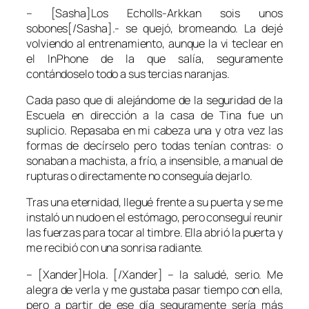
– [Sasha]
Los Echolls-Arkkan
sois unos
sobones[/Sasha].- se quejó, bromeando. La dejé
volviendo al entrenamiento, aunque la vi teclear en
el
InPhone
de la que salía, seguramente
contándoselo todo a sus tercias naranjas.
Cada paso que di alejándome de la seguridad de la
Escuela
en dirección a la casa de
Tina
fue un
suplicio. Repasaba en mi cabeza una y otra vez las
formas de decírselo pero todas tenían contras: o
sonaban a machista, a frío, a insensible, a manual de
rupturas o directamente no conseguía dejarlo.
Tras una eternidad, llegué frente a su puerta y se me
instaló un nudo en el estómago, pero conseguí reunir
las fuerzas para tocar al timbre. Ella abrió la puerta y
me recibió con una sonrisa radiante.
– [Xander]Hola. [/Xander] – la saludé, serio. Me
alegra de verla y me gustaba pasar tiempo con ella,
pero a partir de ese día seguramente sería más