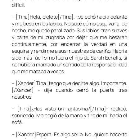
difícil.
– [Tina]Hola, cielete[/Tina].- se echó hacia delante
y me besó en los labios. No supé cómo esquivarla, de
hecho, me quedé paralizado. Sus labios eran suaves
y parte de mí pugnaba por dejar que me besaran
continuamente, por encerrar la verdad en una
esquina y rendirme a sus muestras de cariño. Habría
sido más fácil si no fuera el hijo de
Sarah Echolls
, si
no hubiera mamado un sentido de la responsabilidad
que me mataba a veces.
– [Xander]Tina…tengo que decirte algo. Importante.
[/Xander] – dije cuando cerró la puerta tras
nosotros.
– [Tina]¿Has visto un fantasma?[/Tina]- replicó,
sonriendo. Me cogió de la mano y tiró de mí hacia el
sofá.
– [Xander]Espera. Es algo serio. No…quiero hacerte