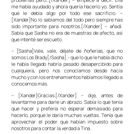
problemas pero…[/Xander] – empecé a decir. Ella
me había ayudado y ahora quería hacerlo yo. Sentía
que le debía algo por todo ese sacrificio. –
[Xander]No lo sabíamos del todo pero siempre has
sido importante para nosotros.[/Xander] – añadí.
Sabía que Sasha no era de muestras de afecto, así
que intenté ser escueto.
– [Sasha]Vale, vale, déjate de ñoñerías, que no
somos Los Brady[/Sasha].- que lo que le había dicho
le había llegado habría pasado desapercibido para
cualquiera, pero nos conocíamos desde hacía
mucho y con los entrenamientos habíamos llegado a
conocernos más.
– [Xander]Gracias.[/Xander] – dije, antes de
levantarme para darle un abrazo. Sabía lo que tenía
que hacer y prefería no esperar demasiado para
hacerlo, porque le daría muchas vueltas. Tenía que
aprovechar el poder que habían impuesto sobre
nosotros para contar la verdad a
Tina
.