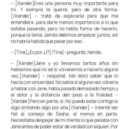
– [Xander]Eres una persona muy importante para
mí. Y siempre te querré, pero de otra forma.
[/Xander] – traté de explicarle para que me
entendiera, para darle menos importancia a lo que
estaba pasando, pero no había forma de hacerlo,
porque la tenía. Jamás debimos empezar juntos, así
no habría habido que pasar por eso.
– [Tina]¿Es por JJ?[/Tina]- preguntó, herida.
– [Xander]Jane y yo llevamos tantos años sin
hablarnos que no sé si volveremos a hacerlo alguna
vez.[/Xander] – respondí. Me dolió saber que lo
hacía con sinceridad. No sabía si alguna vez volvería
a hablar con Jane, había pasado demasiado tiempo y
el dolor y la distancia dan paso a la frialdad. –
[Xander]Pero en parte, sí. No puedo estar contigo si
sigo sintiendo algo por ella.[/Xander] – intenté ser
fiel al consejo de Sasha, al menos en parte.
Necesitaba despejar de mi mente lo que pasaba con
Jane antes de poder estar de verdad con alguien. Por