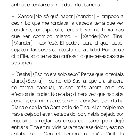
antes de sentarse a mi lado en los bancos.
– [Xander]No sé qué hacer.[/Xander] – empecé a
decir. Lo que me rondaba la cabeza tenía que ver
con
Jane
, por supuesto, pero a la vez no, tenía más
que ver conmigo mismo. – [Xander]Con Tina.
[/Xander] – confesé. El poder, fuera el que fuese,
dejaba ir las cosas con bastante facilidad. Por lo que
dijo
Elle
, solo te hacía confesar lo que deseabas que
se supiera.
– [Sasha]¿Eso no era solo sexo? Pensé que lo teníais
claro.[/Sasha] – sentenció
Sasha
, que era sincera
de forma habitual, mucho más ahora bajo los
efectos del poder. No era la primera vez que hablaba
con ella, con mi madre, con
Elle
, con
Owen
, con la tía
Diana
o con la tía
Cara
de lo de
Tina
. Al principio me
había dejado llevar, estaba dolido y había dejado por
imposible arreglar las cosas con Jane, pero dejé
entrar a
Tina
en mi vida para tapar ese dolor y eso no
estaba bien. Con el tiempo fue más fácil, lo