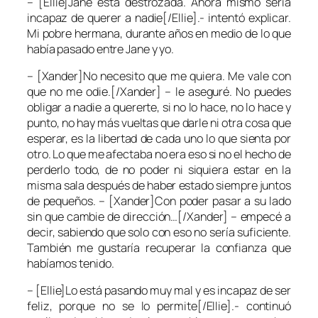
– [Ellie]Jane está destrozada. Ahora mismo sería
incapaz de querer a nadie[/Ellie].- intentó explicar.
Mi pobre hermana, durante años en medio de lo que
había pasado entre
Jane
y yo.
– [Xander]No necesito que me quiera. Me vale con
que no me odie.[/Xander] – le aseguré. No puedes
obligar a nadie a quererte, si no lo hace, no lo hace y
punto, no hay más vueltas que darle ni otra cosa que
esperar, es la libertad de cada uno lo que sienta por
otro. Lo que me afectaba no era eso si no el hecho de
perderlo todo, de no poder ni siquiera estar en la
misma sala después de haber estado siempre juntos
de pequeños. – [Xander]Con poder pasar a su lado
sin que cambie de dirección…[/Xander] – empecé a
decir, sabiendo que solo con eso no sería suficiente.
También me gustaría recuperar la confianza que
habíamos tenido.
– [Ellie]Lo está pasando muy mal y es incapaz de ser
feliz, porque no se lo permite[/Ellie].- continuó