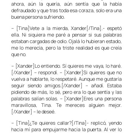
ahora, aún la quería, aún sentía que la había
defraudado y que tras toda esa coraza, solo era una
buena persona sufriendo.
– [Tina]Vete a la mierda, Xander[/Tina].- espetó
ella. Ni siquiera me paré a pensar si sus palabras
estaban cargadas de odio. Ojalá lo hubieran estado,
me lo merecía, pero la triste realidad es que creía
que no.
– [Xander]Lo entiendo. Sí quieres me vaya, lo haré.
[/Xander] – respondí. – [Xander]Si quieres que no
vuelva a hablarte, lo respetaré. Aunque me gustaría
seguir siendo amigos.[/Xander] – añadí. Estaba
pidiendo de más, lo sé, pero era lo que sentía y las
palabras salían solas. – [Xander]Eres una persona
maravillosa, Tina. Te mereces alguien mejor.
[/Xander] – le deseé.
– [Tina]¿Te quieres callar?[/Tina]- replicó, yendo
hacia mí para empujarme hacia la puerta. Al ver lo