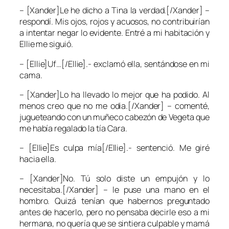
– [Xander]Le he dicho a
Tina
la verdad.[/Xander] –
respondí. Mis ojos, rojos y acuosos, no contribuirían
a intentar negar lo evidente. Entré a mi habitación y
Ellie
me siguió.
– [Ellie]Uf…[/Ellie].- exclamó ella, sentándose en mi
cama.
– [Xander]Lo ha llevado lo mejor que ha podido. Al
menos creo que no me odia.[/Xander] – comenté,
jugueteando con un muñeco cabezón de
Vegeta
que
me había regalado la tía
Cara
.
– [Ellie]Es culpa mía[/Ellie].- sentenció. Me giré
hacia ella.
– [Xander]No. Tú solo diste un empujón y lo
necesitaba.[/Xander] – le puse una mano en el
hombro. Quizá tenían que habernos preguntado
antes de hacerlo, pero no pensaba decirle eso a mi
hermana, no quería que se sintiera culpable y mamá