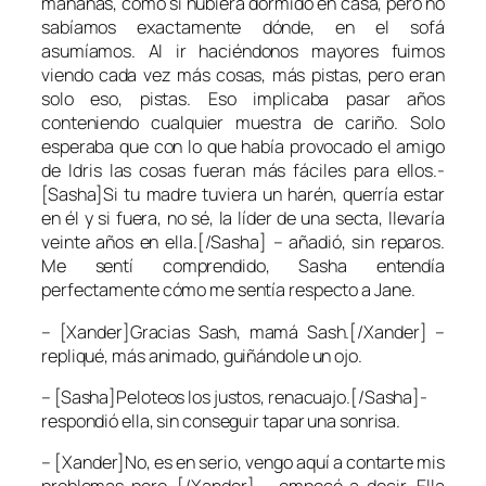
mañanas, como si hubiera dormido en casa, pero no
sabíamos exactamente dónde, en el sofá
asumíamos. Al ir haciéndonos mayores fuimos
viendo cada vez más cosas, más pistas, pero eran
solo eso, pistas. Eso implicaba pasar años
conteniendo cualquier muestra de cariño. Solo
esperaba que con lo que había provocado el amigo
de
Idris
las cosas fueran más fáciles para ellos.-
[Sasha]Si tu madre tuviera un harén, querría estar
en él y si fuera, no sé, la líder de una secta, llevaría
veinte años en ella.[/Sasha] – añadió, sin reparos.
Me sentí comprendido,
Sasha
entendía
perfectamente cómo me sentía respecto a
Jane
.
– [Xander]Gracias Sash, mamá Sash.[/Xander] –
repliqué, más animado, guiñándole un ojo.
– [Sasha]Peloteos los justos, renacuajo.[/Sasha]-
respondió ella, sin conseguir tapar una sonrisa.
– [Xander]No, es en serio, vengo aquí a contarte mis