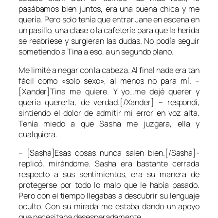
pasábamos bien juntos, era una buena chica y me
quería. Pero solo tenía que entrar
Jane
en escena en
un pasillo, una clase o la cafetería para que la herida
se reabriese y surgieran las dudas. No podía seguir
sometiendo a
Tina
a eso, a un segundo plano.
Me limité a negar con la cabeza. Al final nada era tan
fácil como «solo sexo», al menos no para mí. –
[Xander]Tina me quiere. Y yo…me dejé querer y
quería quererla, de verdad.[/Xander] – respondí,
sintiendo el dolor de admitir mi error en voz alta.
Tenía miedo a que
Sasha
me juzgara, ella y
cualquiera.
– [Sasha]Esas cosas nunca salen bien.[/Sasha]-
replicó, mirándome. Sasha era bastante cerrada
respecto a sus sentimientos, era su manera de
protegerse por todo lo malo que le había pasado.
Pero con el tiempo llegabas a descubrir su lenguaje
oculto. Con su mirada me estaba dando un apoyo
que necesitaba desesperadamente.