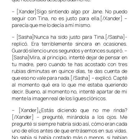
– [Xander]Sigo sintiendo algo por
Jane
. No puedo
seguir con
Tina
, no es justo para ella.[/Xander] –
parecía que me lo decía a mí mismo.
– [Sasha]Nunca ha sido justo para
Tina
.[/Sasha]-
replicó. Era terriblemente sincera en ocasiones.
Guardó silencio unos segundos y entonces suspiró. –
[Sasha]Mira, al principio, intenté dejar de pensar en
tu madre, pero cuando te has acostado con tres
rubias diminutas en quince días, te das cuenta de
que eso no vale para nada.[/Sasha] – explicó. Capté
al momento qué era lo que me estaba queriendo
decir. Bueno, al momento no, intenté apartar de mi
mente la imagen real de los ligues clónicos.
– [Xander]¿Estás diciendo que no me rinda?
[/Xander] – pregunté, mirándola a los ojos. Me
pregunté si siempre habría sido así, cómo eran cada
uno de ellos antes de que entrásemos en sus vidas.
No sabía si había costado más o menos, si habían