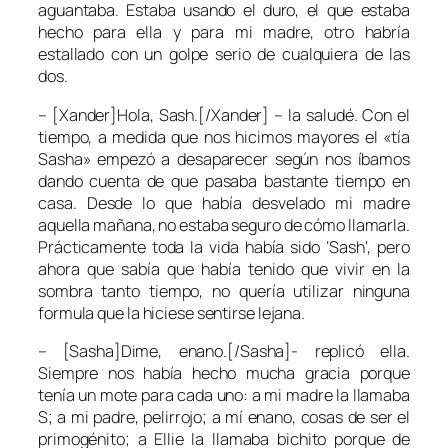
aguantaba. Estaba usando el duro, el que estaba
hecho para ella y para mi madre, otro habría
estallado con un golpe serio de cualquiera de las
dos.
– [Xander]Hola, Sash.[/Xander] – la saludé. Con el
tiempo, a medida que nos hicimos mayores el «
tía
Sasha
» empezó a desaparecer según nos íbamos
dando cuenta de que pasaba bastante tiempo en
casa. Desde lo que había desvelado mi madre
aquella mañana, no estaba seguro de cómo llamarla.
Prácticamente toda la vida había sido ‘
Sash
‘, pero
ahora que sabía que había tenido que vivir en la
sombra tanto tiempo, no quería utilizar ninguna
formula que la hiciese sentirse lejana.
– [Sasha]Dime, enano.[/Sasha]- replicó ella.
Siempre nos había hecho mucha gracia porque
tenía un mote para cada uno: a mi madre la llamaba
S
; a mi padre, pelirrojo; a mí enano, cosas de ser el
primogénito; a
Ellie
la llamaba bichito porque de