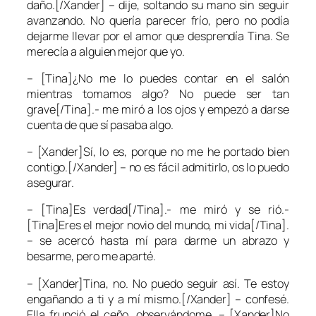
daño.[/Xander] – dije, soltando su mano sin seguir
avanzando. No quería parecer frío, pero no podía
dejarme llevar por el amor que desprendía
Tina
. Se
merecía a alguien mejor que yo.
– [Tina]¿No me lo puedes contar en el salón
mientras tomamos algo? No puede ser tan
grave[/Tina].- me miró a los ojos y empezó a darse
cuenta de que sí pasaba algo.
– [Xander]Sí, lo es, porque no me he portado bien
contigo.[/Xander] – no es fácil admitirlo, os lo puedo
asegurar.
– [Tina]Es verdad[/Tina].- me miró y se rió.-
[Tina]Eres el mejor novio del mundo, mi vida[/Tina].
– se acercó hasta mí para darme un abrazo y
besarme, pero me aparté.
– [Xander]Tina, no. No puedo seguir así. Te estoy
engañando a ti y a mí mismo.[/Xander] – confesé.
Ella frunció el ceño, observándome. – [Xander]No