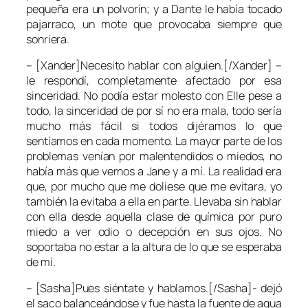
pequeña era un polvorín; y a
Dante
le había tocado
pajarraco, un mote que provocaba siempre que
sonriera.
– [Xander]Necesito hablar con alguien.[/Xander] –
le respondí, completamente afectado por esa
sinceridad. No podía estar molesto con
Elle
pese a
todo, la sinceridad de por sí no era mala, todo sería
mucho más fácil si todos dijéramos lo que
sentíamos en cada momento. La mayor parte de los
problemas venían por malentendidos o miedos, no
había más que vernos a
Jane
y a mí. La realidad era
que, por mucho que me doliese que me evitara, yo
también la evitaba a ella en parte. Llevaba sin hablar
con ella desde aquella clase de química por puro
miedo a ver odio o decepción en sus ojos. No
soportaba no estar a la altura de lo que se esperaba
de mí.
– [Sasha]Pues siéntate y hablamos.[/Sasha]- dejó
el saco balanceándose y fue hasta la fuente de agua