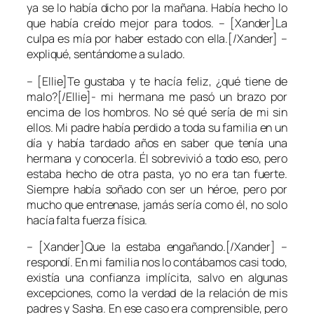
ya se lo había dicho por la mañana. Había hecho lo
que había creído mejor para todos. – [Xander]La
culpa es mía por haber estado con ella.[/Xander] –
expliqué, sentándome a su lado.
– [Ellie]Te gustaba y te hacía feliz, ¿qué tiene de
malo?[/Ellie]- mi hermana me pasó un brazo por
encima de los hombros. No sé qué sería de mi sin
ellos. Mi padre había perdido a toda su familia en un
día y había tardado años en saber que tenía una
hermana y conocerla. Él sobrevivió a todo eso, pero
estaba hecho de otra pasta, yo no era tan fuerte.
Siempre había soñado con ser un héroe, pero por
mucho que entrenase, jamás sería como él, no solo
hacía falta fuerza física.
– [Xander]Que la estaba engañando.[/Xander] –
respondí. En mi familia nos lo contábamos casi todo,
existía una confianza implícita, salvo en algunas
excepciones, como la verdad de la relación de mis
padres y Sasha. En ese caso era comprensible, pero