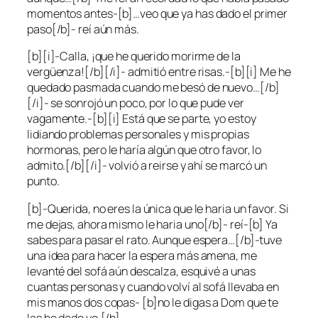
momentos antes-[b]…veo que ya has dado el primer
paso[/b]- reí aún más.
[b][i]-Calla, ¡que he querido morirme de la
vergüenza![/b][/i]- admitió entre risas.-[b][i] Me he
quedado pasmada cuando me besó de nuevo…[/b]
[/i]- se sonrojó un poco, por lo que pude ver
vagamente.-[b][i] Está que se parte, yo estoy
lidiando problemas personales y mis propias
hormonas, pero le haría algún que otro favor, lo
admito.[/b][/i]- volvió a reirse y ahí se marcó un
punto.
[b]-Querida, no eres la única que le haria un favor. Si
me dejas, ahora mismo le haria uno[/b]- reí-[b] Ya
sabes para pasar el rato. Aunque espera…[/b]-tuve
una idea para hacer la espera más amena, me
levanté del sofá aún descalza, esquivé a unas
cuantas personas y cuando volví al sofá llevaba en
mis manos dos copas- [b]no le digas a Dom que te
las he dado yo.[/b]