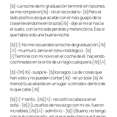
[b]-La noche de mi graduación terminé sin tacones,
se me rompieron[/b]- reí al recordarlo- [b]Pero el
lado positivo es que acabé con el más guapo de la
clase llevándome en brazos[/b]- dije al mirar hacia
el suelo, con la mirada perdida y melancólica. Esa sí
que habia sido una buena noche.
[b][i]-No me recuerdes la noche de graduación.[/b]
[/i]- murmuró Jamie en tono nostálgico.-[b]
[i]Terminé con mi novio en el coche de él, haciendo
cochinadas en la orilla de un lago cualquiera.[/b][/i]
[b]-Oh[/b]- suspiré- [b]los lagos. La de cosas que
han visto y no pueden contar[/b]- reí yo sola-[b] Al
menos tú acabaste en un lugar «cómodo» dentro de
lo que cabe.[/b]
[b][i]-Y tanto…[/b][/i]- recostó la cabeza en el
sofá.- [b][i]Los años de noviazgo con mi ex, fueron
increíbles.[/b][/i]- admitirió.- [b][i]Bueno, no tengo
con qué compararlo, así que queda claro que fueron