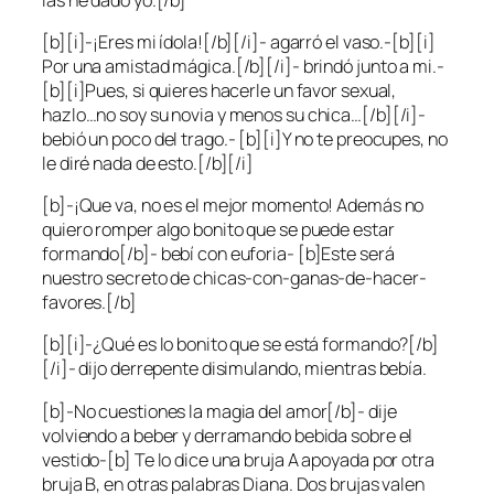
[b][i]-¡Eres mi ídola![/b][/i]- agarró el vaso.-[b][i]
Por una amistad mágica.[/b][/i]- brindó junto a mi.-
[b][i]Pues, si quieres hacerle un favor sexual,
hazlo…no soy su novia y menos su chica…[/b][/i]-
bebió un poco del trago.- [b][i]Y no te preocupes, no
le diré nada de esto.[/b][/i]
[b]-¡Que va, no es el mejor momento! Además no
quiero romper algo bonito que se puede estar
formando[/b]- bebí con euforia- [b]Este será
nuestro secreto de chicas-con-ganas-de-hacer-
favores.[/b]
[b][i]-¿Qué es lo bonito que se está formando?[/b]
[/i]- dijo derrepente disimulando, mientras bebía.
[b]-No cuestiones la magia del amor[/b]- dije
volviendo a beber y derramando bebida sobre el
vestido-[b] Te lo dice una bruja A apoyada por otra
bruja B, en otras palabras Diana. Dos brujas valen