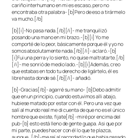
cariño interhumano en mi es escaso, pero no
encontraba otra palabra- [b]Pero de eso a tirármelo
va mucho.[/b]
[b][i]-No pasa nada.[/b][/i]- me tranquilizó
posando una mano en mi brazo.-[b][i] Yo me
comporté de lo peor, básicamente porque él y yo no
somos absolutamente nada.[/b][/i]- aclaró.-[b]
[i]Fui una perra y lo siento, no quise maltratarte.[/b]
[/i]- me sonrió de medio lado.-[b][i]Además, creo
que estabas en todo tu derecho de ligártelo, él es
libre hasta donde sé.[/b][/i]- añadió.
[b]-Gracias[/b]- agarré su mano- [b]Debo admitir
que en un principio, cuando estuvimos alli abajo,
hubiese matado por estar con él. Pero una vez que
salí al mundo real me di cuenta de que no es el único
hombre que existe, fijate[/b] -miré por encima del
pub-[b] esto está lleno de gente guapa. Asi que por
mi parte, puedes hacer con él lo que te plazca,
aunque…[/b]-me reí al recordad lo que habia pasado