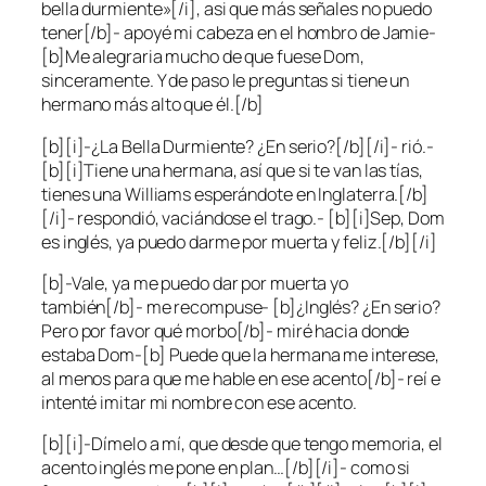
bella durmiente»[/i], asi que más señales no puedo
tener[/b]- apoyé mi cabeza en el hombro de Jamie-
[b]Me alegraria mucho de que fuese Dom,
sinceramente. Y de paso le preguntas si tiene un
hermano más alto que él.[/b]
[b][i]-¿La Bella Durmiente? ¿En serio?[/b][/i]- rió.-
[b][i]Tiene una hermana, así que si te van las tías,
tienes una Williams esperándote en Inglaterra.[/b]
[/i]- respondió, vaciándose el trago.- [b][i]Sep, Dom
es inglés, ya puedo darme por muerta y feliz.[/b][/i]
[b]-Vale, ya me puedo dar por muerta yo
también[/b]- me recompuse- [b]¿Inglés? ¿En serio?
Pero por favor qué morbo[/b]- miré hacia donde
estaba Dom-[b] Puede que la hermana me interese,
al menos para que me hable en ese acento[/b]- reí e
intenté imitar mi nombre con ese acento.
[b][i]-Dímelo a mí, que desde que tengo memoria, el
acento inglés me pone en plan…[/b][/i]- como si