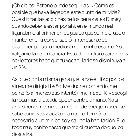
¡Oh cielos! Esto no puede seguir asi. ¿Cómo es
posible que haya llegado a este punto de mi vida?
Questionar las acciones de los personajes Disney,
cuando deberia estar por ahi, en el mundo real,
ligandome al primer chico guapo que se me cruce o
mantener una conversación interesante con
cualquier persona medianamente interesante. Y sí,
valgame la rebundancia. Esto de leer libro para niños
no-lectores hace que tu vocabulario se disminuya a
un 2%.
Asi que con la misma gana que lanzé el libro por los
aires, me dirigí al baño. Me duché corriendo, me
peiné (o al menos eso intenté), me maquillé y escogí
la ropa más ajustada que encontré a mano. No sin
antes ponerme mi ropa interior de encaje, nunca se
sabe cómo vas a acabar la noche. Lanzé lo
necesario a un minibolso y salí de la habitación. Fue
todo muy bonito hasta que me di cuenta de que iba
descalza.