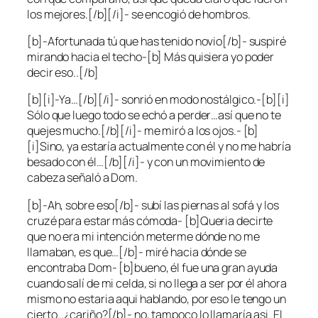
los mejores.[/b][/i]- se encogió de hombros.
[b]-Afortunada tú que has tenido novio[/b]- suspiré
mirando hacia el techo-[b] Más quisiera yo poder
decir eso..[/b]
[b][i]-Ya…[/b][/i]- sonrió en modo nostálgico.-[b][i]
Sólo que luego todo se echó a perder…así que no te
quejes mucho.[/b][/i]- me miró a los ojos.- [b]
[i]Sino, ya estaría actualmente con él y no me habría
besado con él…[/b][/i]- y con un movimiento de
cabeza señaló a Dom.
[b]-Ah, sobre eso[/b]- subí las piernas al sofá y los
cruzé para estar más cómoda- [b]Queria decirte
que no era mi intención meterme dónde no me
llamaban, es que…[/b]- miré hacia dónde se
encontraba Dom- [b]bueno, él fue una gran ayuda
cuando salí de mi celda, si no llega a ser por él ahora
mismo no estaria aqui hablando, por eso le tengo un
cierto…¿cariño?[/b]- no, tampoco lo llamaría asi. El