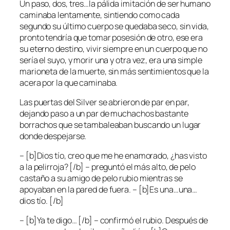
Un paso, dos, tres…la pálida imitación de ser humano
caminaba lentamente, sintiendo como cada
segundo su último cuerpo se quedaba seco, sin vida,
pronto tendría que tomar posesión de otro, ese era
su eterno destino, vivir siempre en un cuerpo que no
sería el suyo, y morir una y otra vez, era una simple
marioneta de la muerte, sin más sentimientos que la
acera por la que caminaba.
Las puertas del Silver se abrieron de par en par,
dejando paso a un par de muchachos bastante
borrachos que se tambaleaban buscando un lugar
donde despejarse.
– [b]Dios tío, creo que me he enamorado, ¿has visto
a la pelirroja? [/b] – preguntó el más alto, de pelo
castaño a su amigo de pelo rubio mientras se
apoyaban en la pared de fuera. – [b]Es una…una…
dios tío. [/b]
– [b]Ya te digo… [/b] – confirmó el rubio. Después de