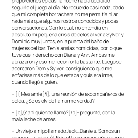
proporciones épicas, la noche había decidido
seguirle el juego al día. No recuerdo casi nada, dado
que mi completa borrachera no me permitía hilar
nada más que algunos rostros conocidos y pocas
conversaciones. Con lo cual, no entendía en
absoluto mi pequeña crisis de celos al ver a Sylver y
Dominic muy juntos, en la puerta del baño de
mujeres del bar. Tenía ansias homicidas, por lo que
tuve que ir derecho con Diana y Ann. Ambas me
abrazaron y eso me reconfortó bastante. Luego se
acercaron Dom y Sylver, consiguiendo que me
enfadase más de lo que estaba y quisiera irme,
cuando llegó alguien.
– [i]Mes amie[/i], una reunión de excompañeros de
celda. ¿Se os olvidó llamarme verdad?
– [b]¿Y a ti quien te llamó?[/b]- pregunté, con la
mala leche de antes.
– Un viejo amigo llamado Jack…Daniels. Somos un
grupo muy unido, él, Eristoff y yo somos uña y carne.