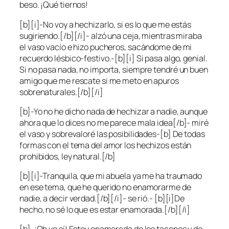
beso. ¡Qué tiernos!
[b][i]-No voy a hechizarlo, si es lo que me estás
sugiriendo.[/b][/i]- alzó una ceja, mientras miraba
el vaso vacío e hizo pucheros, sacándome de mi
recuerdo lésbico-festivo.-[b][i] Si pasa algo, genial.
Si no pasa nada, no importa, siempre tendré un buen
amigo que me rescate si me meto en apuros
sobrenaturales.[/b][/i]
[b]-Yo no he dicho nada de hechizar a nadie, aunque
ahora que lo dices no me parece mala idea[/b]- miré
el vaso y sobrevaloré las posibilidades-[b] De todas
formas con el tema del amor los hechizos están
prohibidos, ley natural.[/b]
[b][i]-Tranquila, que mi abuela ya me ha traumado
en ese tema, que he querido no enamorarme de
nadie, a decir verdad.[/b][/i]- se rió.- [b][i]De
hecho, no sé lo que es estar enamorada.[/b][/i]