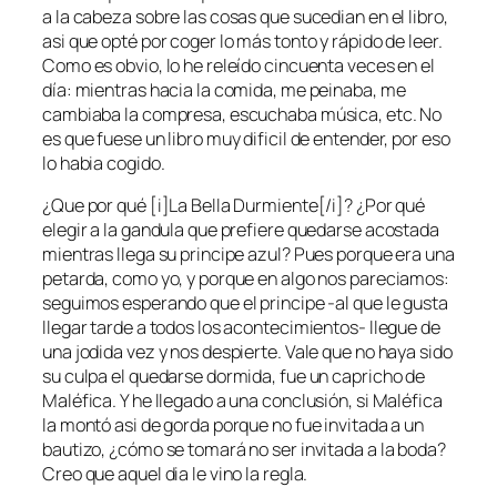
a la cabeza sobre las cosas que sucedian en el libro,
asi que opté por coger lo más tonto y rápido de leer.
Como es obvio, lo he releído cincuenta veces en el
día: mientras hacia la comida, me peinaba, me
cambiaba la compresa, escuchaba música, etc. No
es que fuese un libro muy dificil de entender, por eso
lo habia cogido.
¿Que por qué [i]La Bella Durmiente[/i]? ¿Por qué
elegir a la gandula que prefiere quedarse acostada
mientras llega su principe azul? Pues porque era una
petarda, como yo, y porque en algo nos pareciamos:
seguimos esperando que el principe -al que le gusta
llegar tarde a todos los acontecimientos- llegue de
una jodida vez y nos despierte. Vale que no haya sido
su culpa el quedarse dormida, fue un capricho de
Maléfica. Y he llegado a una conclusión, si Maléfica
la montó asi de gorda porque no fue invitada a un
bautizo, ¿cómo se tomará no ser invitada a la boda?
Creo que aquel dia le vino la regla.