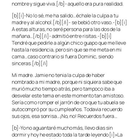
nombre y sigue viva.[/b]- aquello era pura realidad.
[b][i]-No lo sé, me ha salido…échale la culpa a tu
madre y al alcohol.[/b][/i]- se bebió otro vaso.-[b][i]
A estas alturas, no seré persona para las dos de la
mañana…[/b][/i]- admitió entre risitas.-[b][i]
Tendré que pedirle a algún chico guapo que me lleve
hasta la residencia, pero sin que se me meta en mi
cama…caso contrario si fuera Dominic, siendo
sinceras.[/b][/i]
Mi madre. Jamie no tenia la culpa de haber
nombrado a mi madre, porque ni siquiera sabe que
murió mucho tiempo atrás, pero tampoco iba a
desvelar este tema en este momento tan amistoso.
Sería como romper el jarrón de oro que tu abuela se
autocompró por su cumpleaños. Todavia recuerdo
sus ojos, esa sonrisa…¡No, no! Recuerdos fuera…
[b]-Yo no aguantaré mucho más, llevo dias sin
dormir y hoy he estado toda la tarde leyendo [i]»La