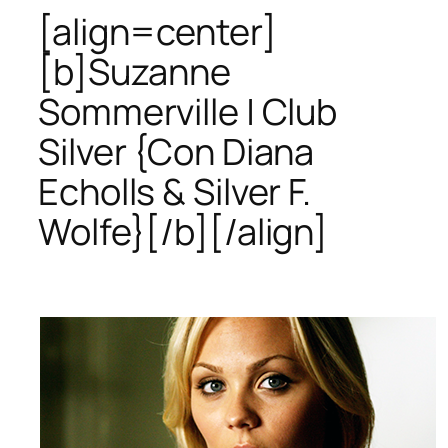
[align=center]
[b]Suzanne
Sommerville | Club
Silver {Con Diana
Echolls & Silver F.
Wolfe}[/b][/align]