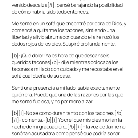
venido descalza[/i], pensé barajando la posibilidad
de cómo habria sido todo entonces.
Me senté en un sofá que encontré por obra de Dios, y
comencé a quitarme los tacones, sintiendo una
libertad y alivio abrumador cuando el aire rozó los
dedos rojos de los pies. Suspiré profundamente.
[b]-¡Qué dolor! Ya es hora de que descanseis,
queridos tacones[/b]- dije mientras colocaba los
tacones a mi lado con cuidado y me recostaba en el
sofá cual dueña de su casa.
Sentí una presencia a mi lado, sabia exactamente
quién era. Puede que una de las razones por las que
me senté fue esa, y no por mero alzar.
[b][i]-No sé como duran tanto con los tacones.[/b]
[/i]- comenta.-[b][i] Yo creí que mis pies morían la
noche de mi graduación…[/b][/i]- la voz de Jaime no
sonó tan acusadora como pensé que podría sonar.