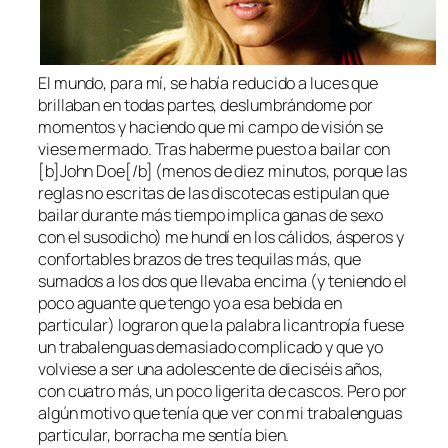
El mundo, para mí, se había reducido a luces que
brillaban en todas partes, deslumbrándome por
momentos y haciendo que mi campo de visión se
viese mermado. Tras haberme puesto a bailar con
[b]John Doe[/b] (menos de diez minutos, porque las
reglas no escritas de las discotecas estipulan que
bailar durante más tiempo implica ganas de sexo
con el susodicho) me hundí en los cálidos, ásperos y
confortables brazos de tres tequilas más, que
sumados a los dos que llevaba encima (y teniendo el
poco aguante que tengo yo a esa bebida en
particular) lograron que la palabra licantropía fuese
un trabalenguas demasiado complicado y que yo
volviese a ser una adolescente de dieciséis años,
con cuatro más, un poco ligerita de cascos. Pero por
algún motivo que tenía que ver con mi trabalenguas
particular, borracha me sentía bien.