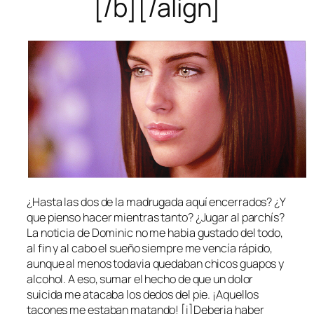
[/b][/align]
¿Hasta las dos de la madrugada aquí encerrados? ¿Y
que pienso hacer mientras tanto? ¿Jugar al parchís?
La noticia de Dominic no me habia gustado del todo,
al fin y al cabo el sueño siempre me vencía rápido,
aunque al menos todavia quedaban chicos guapos y
alcohol. A eso, sumar el hecho de que un dolor
suicida me atacaba los dedos del pie. ¡Aquellos
tacones me estaban matando! [i]Deberia haber