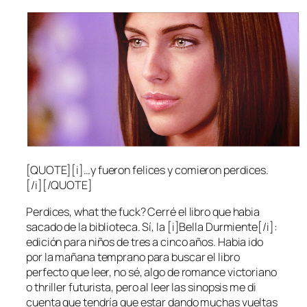
[QUOTE][i]…y fueron felices y comieron perdices.
[/i][/QUOTE]
Perdices, what the fuck? Cerré el libro que habia
sacado de la biblioteca. Sí, la [i]Bella Durmiente[/i]:
edición para niños de tres a cinco años. Habia ido
por la mañana temprano para buscar el libro
perfecto que leer, no sé, algo de romance victoriano
o thriller futurista, pero al leer las sinopsis me di
cuenta que tendría que estar dando muchas vueltas