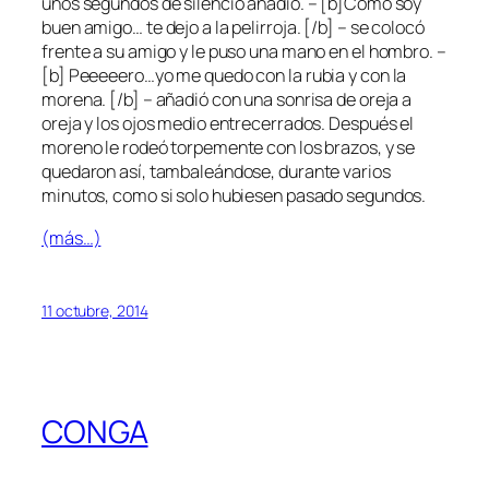
unos segundos de silencio añadió. – [b]Como soy
buen amigo… te dejo a la pelirroja. [/b] – se colocó
frente a su amigo y le puso una mano en el hombro. –
[b] Peeeeero…yo me quedo con la rubia y con la
morena. [/b] – añadió con una sonrisa de oreja a
oreja y los ojos medio entrecerrados. Después el
moreno le rodeó torpemente con los brazos, y se
quedaron así, tambaleándose, durante varios
minutos, como si solo hubiesen pasado segundos.
(más…)
11 octubre, 2014
CONGA