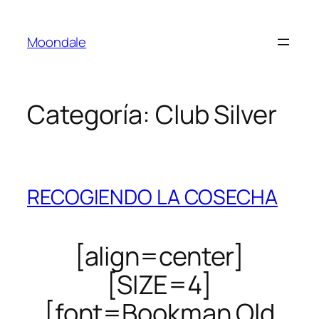
Saltar
al
Moondale
contenido
Categoría:
Club Silver
RECOGIENDO LA COSECHA
[align=center]
[SIZE=4]
[font=Bookman Old