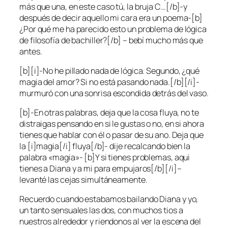
más que una, en este caso tú, la bruja C…[/b]-y
después de decir aquello mi cara era un poema-[b]
¿Por qué me ha parecido esto un problema de lógica
de filosofía de bachiller?[/b] – bebí mucho más que
antes.
[b][i]-No he pillado nada de lógica. Segundo, ¿qué
magia del amor? Si no está pasando nada.[/b][/i]-
murmuró con una sonrisa escondida detrás del vaso.
[b]-En otras palabras, deja que la cosa fluya, no te
distraigas pensando en si le gustas o no, en si ahora
tienes que hablar con él o pasar de su ano. Deja que
la [i]magia[/i] fluya[/b]- dije recalcando bien la
palabra «magia»- [b]Y si tienes problemas, aqui
tienes a Diana y a mi para empujaros[/b][/i]–
levanté las cejas simultáneamente.
Recuerdo cuando estabamos bailando Diana y yo,
un tanto sensuales las dos, con muchos tios a
nuestros alrededor y riendonos al ver la escena del