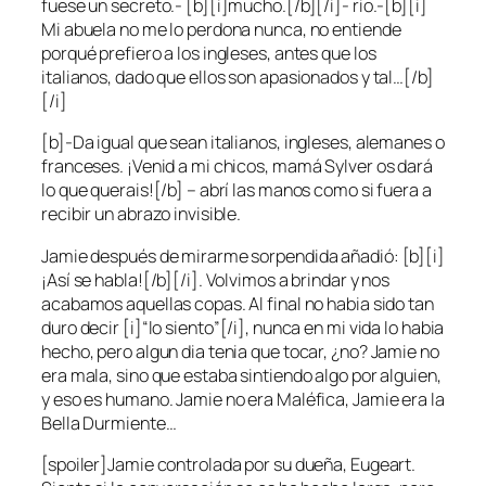
fuese un secreto.- [b][i]mucho.[/b][/i]- rio.-[b][i]
Mi abuela no me lo perdona nunca, no entiende
porqué prefiero a los ingleses, antes que los
italianos, dado que ellos son apasionados y tal…[/b]
[/i]
[b]-Da igual que sean italianos, ingleses, alemanes o
franceses. ¡Venid a mi chicos, mamá Sylver os dará
lo que querais![/b] – abrí las manos como si fuera a
recibir un abrazo invisible.
Jamie después de mirarme sorpendida añadió: [b][i]
¡Así se habla![/b][/i]. Volvimos a brindar y nos
acabamos aquellas copas. Al final no habia sido tan
duro decir [i]“lo siento”[/i], nunca en mi vida lo habia
hecho, pero algun dia tenia que tocar, ¿no? Jamie no
era mala, sino que estaba sintiendo algo por alguien,
y eso es humano. Jamie no era Maléfica, Jamie era la
Bella Durmiente…
[spoiler]Jamie controlada por su dueña, Eugeart.