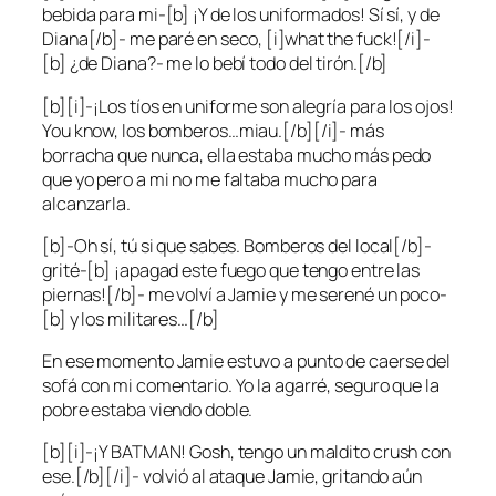
bebida para mi-[b] ¡Y de los uniformados! Sí sí, y de
Diana[/b]- me paré en seco, [i]what the fuck![/i]-
[b] ¿de Diana?- me lo bebí todo del tirón.[/b]
[b][i]-¡Los tíos en uniforme son alegría para los ojos!
You know, los bomberos…miau.[/b][/i]- más
borracha que nunca, ella estaba mucho más pedo
que yo pero a mi no me faltaba mucho para
alcanzarla.
[b]-Oh sí, tú si que sabes. Bomberos del local[/b]-
grité-[b] ¡apagad este fuego que tengo entre las
piernas![/b]- me volví a Jamie y me serené un poco-
[b] y los militares…[/b]
En ese momento Jamie estuvo a punto de caerse del
sofá con mi comentario. Yo la agarré, seguro que la
pobre estaba viendo doble.
[b][i]-¡Y BATMAN! Gosh, tengo un maldito crush con
ese.[/b][/i]- volvió al ataque Jamie, gritando aún