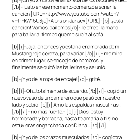
[b]-¡Oh yo sí! Estoy enamorada de los tacones y de…
[/b]- justo en ese momento comenzó a sonar la
canción [URL=http://www.youtube.com/watch?
v=I-FkW16U3jc]»Alors on danse»[/URL]-[b]..¡esta
canción! Vamos, bailemos[/b]- le ofrecí la mano
para bailar al tiempo que me subía al sofá.
[b][i]-Jaja, entonces yo estaría enamorada de mi
Mustang rojo cereza, para variar.[/b][/i]- me miró
en primer lugar, se encogió de hombros, y
finalmente se quitó las ballerinas y se unió.
[b]-¡Y yo de la ropa de encaje![/b]- grité.
[b][i]-Oh…totalmente de acuerdo.[/b][/i]- cogió un
nuevo vaso de un camarero que pasó por nuestro
lado y bebió-[b][i] Amo las espaldas masculinas…
[/b][/i]- rió más fuerte.- [b][i]Dios, estoy
hormonada y borracha, hasta te amaría a ti si no
estuvieras enganchada con Diana…[/b][/i]
[b]-¡Y yo de los brazos musculados![/b]- cogí otra