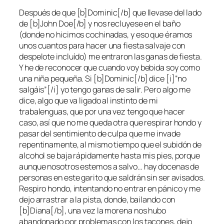
Después de que [b]Dominic[/b] que llevase del lado
de [b]John Doe[/b] y nos recluyese en el baño
(donde no hicimos cochinadas, y eso que éramos
unos cuantos para hacer una fiesta salvaje con
despelote incluído) me entraron las ganas de fiesta.
Y he de reconocer que cuando voy bebida soy como
una niña pequeña. Si [b]Dominic[/b] dice [i]“no
salgáis”[/i] yo tengo ganas de salir. Pero algo me
dice, algo que va ligado al instinto de mi
trabalenguas, que por una vez tengo que hacer
caso, así que no me queda otra que respirar hondo y
pasar del sentimiento de culpa que me invade
repentinamente, al mismo tiempo que el subidón de
alcohol se baja rápidamente hasta mis pies, porque
aunque nosotros estemos a salvo… hay docenas de
personas en este garito que saldrán sin ser avisados.
Respiro hondo, intentando no entrar en pánico y me
dejo arrastrar a la pista, donde, bailando con
[b]Diana[/b], una vez la morena nos hubo
abandonado por problemas con los tacones, dejo