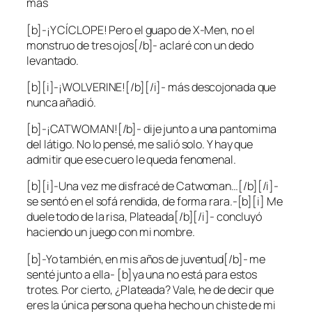
más
[b]-¡Y CÍCLOPE! Pero el guapo de X-Men, no el
monstruo de tres ojos[/b]- aclaré con un dedo
levantado.
[b][i]-¡WOLVERINE![/b][/i]- más descojonada que
nunca añadió.
[b]-¡CATWOMAN![/b]- dije junto a una pantomima
del látigo. No lo pensé, me salió solo. Y hay que
admitir que ese cuero le queda fenomenal.
[b][i]-Una vez me disfracé de Catwoman…[/b][/i]-
se sentó en el sofá rendida, de forma rara.-[b][i] Me
duele todo de la risa, Plateada[/b][/i]- concluyó
haciendo un juego con mi nombre.
[b]-Yo también, en mis años de juventud[/b]- me
senté junto a ella- [b]ya una no está para estos
trotes. Por cierto, ¿Plateada? Vale, he de decir que
eres la única persona que ha hecho un chiste de mi