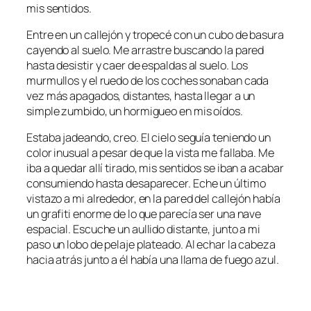
mis sentidos.
Entre en un callejón y tropecé con un cubo de basura
cayendo al suelo. Me arrastre buscando la pared
hasta desistir y caer de espaldas al suelo. Los
murmullos y el ruedo de los coches sonaban cada
vez más apagados, distantes, hasta llegar a un
simple zumbido, un hormigueo en mis oídos.
Estaba jadeando, creo. El cielo seguía teniendo un
color inusual a pesar de que la vista me fallaba. Me
iba a quedar allí tirado, mis sentidos se iban a acabar
consumiendo hasta desaparecer. Eche un último
vistazo a mi alrededor, en la pared del callejón había
un grafiti enorme de lo que parecía ser una nave
espacial. Escuche un aullido distante, junto a mi
paso un lobo de pelaje plateado. Al echar la cabeza
hacia atrás junto a él había una llama de fuego azul.