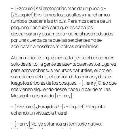
– [Ezequiel]Así protegerías más de un pueblo.-
[/Ezequiel]Ensillamos los caballos y marchamos
rumbo a buscar a las tribus. Paramos cerca de un
pequeño riachuelo para que los caballos
descansaran y pasamos la noche al raso rodeados
por una cuerda para que las serpientes no se
acercaran a nosotros mientras dormíamos.
Al contrario de lo que piensa la gente el oeste no es
solo desierto, la gente se asentaba en estos lugares
para aprovechar sus recursos naturales, el oro en
sus cauces del río, el carbón de las minas y desde
luego los árboles de los bosques. – [Henry]Creo que
nos vienen siguiendo desde hace un par de millas.
Me siento observado,[/Henry]
– [Ezequiel]¿Forajidos?.-[/Ezequiel] Pregunto
echando un vistazo a tras él.
– [Henry]No, ya estamos en territorio nativo.-