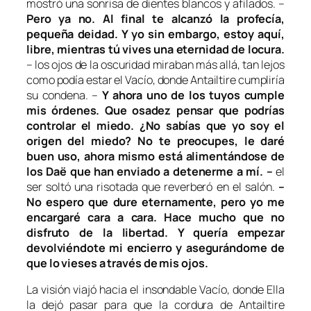
mostró una sonrisa de dientes blancos y afilados. –
Pero ya no. Al final te alcanzó la profecía,
pequeña deidad. Y yo sin embargo, estoy aquí,
libre, mientras tú vives una eternidad de locura.
–
los ojos de la oscuridad miraban más allá, tan lejos
como podía estar el Vacío, donde Antailtire cumpliría
su condena. –
Y ahora uno de los tuyos cumple
mis órdenes. Que osadez pensar que podrías
controlar el miedo. ¿No sabías que yo soy el
origen del miedo? No te preocupes, le daré
buen uso, ahora mismo está alimentándose de
los Daë que han enviado a detenerme a mí. –
el
ser soltó una risotada que reverberó en el salón.
–
No espero que dure eternamente, pero yo me
encargaré cara a cara. Hace mucho que no
disfruto de la libertad. Y quería empezar
devolviéndote mi encierro y asegurándome de
que lo vieses a través de mis ojos.
La visión viajó hacia el insondable Vacío, donde Ella
la dejó pasar para que la cordura de Antailtire