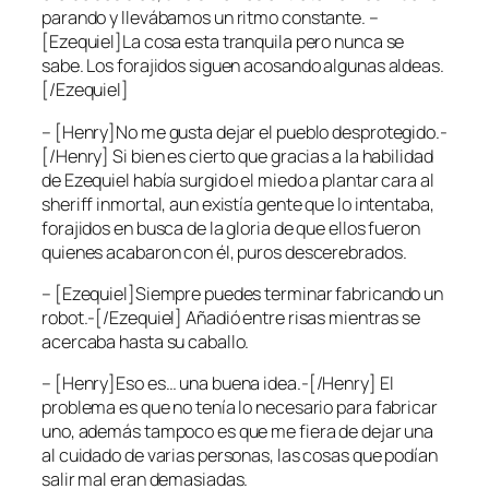
parando y llevábamos un ritmo constante. –
[Ezequiel]La cosa esta tranquila pero nunca se
sabe. Los forajidos siguen acosando algunas aldeas.
[/Ezequiel]
– [Henry]No me gusta dejar el pueblo desprotegido.-
[/Henry] Si bien es cierto que gracias a la habilidad
de Ezequiel había surgido el miedo a plantar cara al
sheriff inmortal, aun existía gente que lo intentaba,
forajidos en busca de la gloria de que ellos fueron
quienes acabaron con él, puros descerebrados.
– [Ezequiel]Siempre puedes terminar fabricando un
robot.-[/Ezequiel] Añadió entre risas mientras se
acercaba hasta su caballo.
– [Henry]Eso es… una buena idea.-[/Henry] El
problema es que no tenía lo necesario para fabricar
uno, además tampoco es que me fiera de dejar una
al cuidado de varias personas, las cosas que podían
salir mal eran demasiadas.