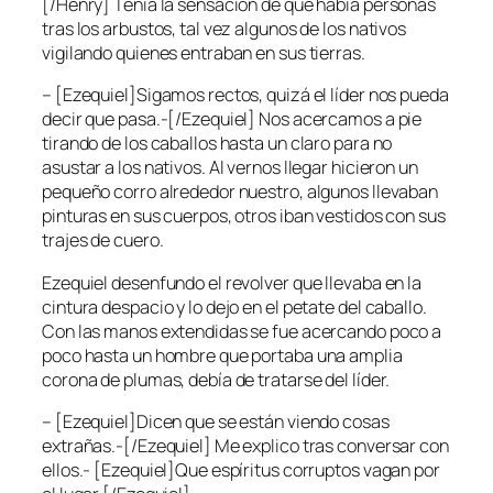
[/Henry] Tenía la sensación de que había personas
tras los arbustos, tal vez algunos de los nativos
vigilando quienes entraban en sus tierras.
– [Ezequiel]Sigamos rectos, quizá el líder nos pueda
decir que pasa.-[/Ezequiel] Nos acercamos a pie
tirando de los caballos hasta un claro para no
asustar a los nativos. Al vernos llegar hicieron un
pequeño corro alrededor nuestro, algunos llevaban
pinturas en sus cuerpos, otros iban vestidos con sus
trajes de cuero.
Ezequiel desenfundo el revolver que llevaba en la
cintura despacio y lo dejo en el petate del caballo.
Con las manos extendidas se fue acercando poco a
poco hasta un hombre que portaba una amplia
corona de plumas, debía de tratarse del líder.
– [Ezequiel]Dicen que se están viendo cosas
extrañas.-[/Ezequiel] Me explico tras conversar con
ellos.- [Ezequiel]Que espíritus corruptos vagan por