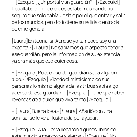
– [Ezequiel]¿Un portal y un guardián?.-[/Ezequiel]
Resultaba difícil de creer, estábamos dando por
seguro que solo había un sitio por el que entrar y salir
de los mundos, pero todo tiene su salida o entrada
de emergencia.
[Laura]En teoría, sí. Aunque yo tampoco soy una
experta.-[/Laura] No sabíamos que aspecto tendría
ese guardián, pero la información de su existencia
ya era más que cualquier cosa.
– [Ezequiel]Puede que del guardián sepa alguien
algo.-[/Ezequiel] Viendo el misticismo de sus
personas lo mismo alguna de las tribus sabía algo
acerca de ese guardián – [Ezequiel]Tiene que haber
leyendas de alguien que viva tanto.[/Ezequiel]
– [Laura]Buena idea.-[/Laura] Añadió con una
sonrisa, se le veía ilusionada por ayudar.
– [Ezequiel]A la Tierra llegaron algunos libros de
este mundo a manos de viajeros.-[/Ezequiel] No