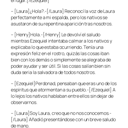
el lugar.[/Ezequiel]
– [Laura]¿Hola?.-[/Laura] Reconocí la voz de Laura
perfectamente a mi espalda, pero los nativos se
asustaron de su repentina aparición tras nosotros.
– [Henry]Hola.-[/Henry] Le devolví el saludo
mientras Ezequiel intentaba calmar a los nativos y
explicaba lo que estaba ocurriendo. Tenía una
expresión feliz en el rostro, quizás las cosas iban
bien con los demás o simplemente se alegraba de
poder ayudar y ser útil. Si las cosas salían bien sin
duda seria la salvadora de todos nosotros.
– [Ezequiel]Perdonad, pensaban que eras uno de los
espíritus que atormentan a su pueblo.-[/Ezequiel] A
lo lejos los nativos hablaban entre ellos sin dejar de
observarnos.
– [Laura]Soy Laura, creo que no nos conocemos.-
[/Laura] Añadió presentándose con un breve saludo
de mano.