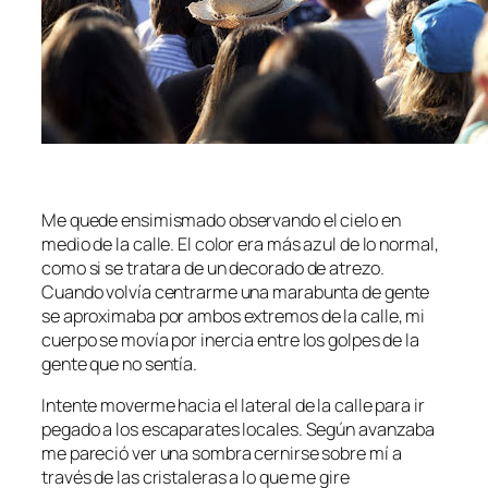
Me quede ensimismado observando el cielo en
medio de la calle. El color era más azul de lo normal,
como si se tratara de un decorado de atrezo.
Cuando volvía centrarme una marabunta de gente
se aproximaba por ambos extremos de la calle, mi
cuerpo se movía por inercia entre los golpes de la
gente que no sentía.
Intente moverme hacia el lateral de la calle para ir
pegado a los escaparates locales. Según avanzaba
me pareció ver una sombra cernirse sobre mí a
través de las cristaleras a lo que me gire