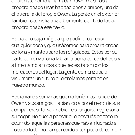
o futurista como la llamaban. Owen nos había
proporcionado unas habitaciones a ambos, una de
ellas era la del propio Owen. La gente en el exterior
también coexistía apaciblemente con todo lo que
proporcionaba ese navío.
Había una caja mágica que podía crear casi
cualquier cosa y que usábamos para crear tiendas
de lona y mantas para los refugiados. Estos por su
parte comenzaron a labrar la tierra cerca del lago y
a intercambiar cosas que necesitaran con los
mercaderes del lugar. La gente comenzaba a
vislumbrar un futuro que creíamos perdido en
nuestro mundo.
Hacia varias semanas que no teníamos noticia de
Owen y sus amigos. Habían ido a por el resto de sus
compañeros, tal vez habían conseguido regresar a
su hogar. No quería pensar que después de todo lo
ocurrido, aquellas personas que habían luchado a
nuestro lado, habían perecido a tan poco de cumplir