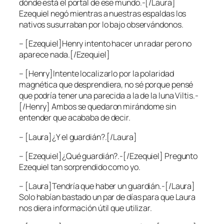
dónde está el portal de ese mundo.-[/Laura]
Ezequiel negó mientras a nuestras espaldas los
nativos susurraban por lo bajo observándonos.
– [Ezequiel]Henry intento hacer un radar pero no
aparece nada.[/Ezequiel]
– [Henry]Intente localizarlo por la polaridad
magnética que desprendiera, no sé porque pensé
que podría tener una parecida a la de la luna Viltis.-
[/Henry] Ambos se quedaron mirándome sin
entender que acababa de decir.
– [Laura]¿Y el guardián?.[/Laura]
– [Ezequiel]¿Qué guardián?.-[/Ezequiel] Pregunto
Ezequiel tan sorprendido como yo.
– [Laura]Tendría que haber un guardián.-[/Laura]
Solo habían bastado un par de días para que Laura
nos diera información útil que utilizar.