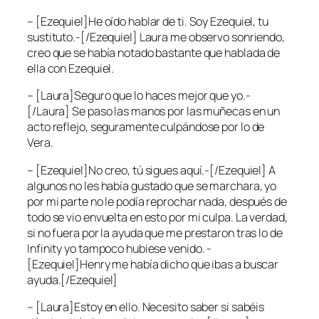
– [Ezequiel]He oído hablar de ti. Soy Ezequiel, tu
sustituto.-[/Ezequiel] Laura me observo sonriendo,
creo que se había notado bastante que hablada de
ella con Ezequiel.
– [Laura]Seguro que lo haces mejor que yo.-
[/Laura] Se paso las manos por las muñecas en un
acto reflejo, seguramente culpándose por lo de
Vera.
– [Ezequiel]No creo, tú sigues aquí.-[/Ezequiel] A
algunos no les había gustado que se marchara, yo
por mi parte no le podía reprochar nada, después de
todo se vio envuelta en esto por mi culpa. La verdad,
si no fuera por la ayuda que me prestaron tras lo de
Infinity yo tampoco hubiese venido. -
[Ezequiel]Henry me había dicho que ibas a buscar
ayuda.[/Ezequiel]
– [Laura]Estoy en ello. Necesito saber si sabéis