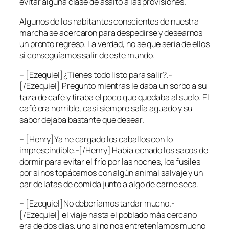
evitar alguna clase de asalto a las provisiones.
Algunos de los habitantes conscientes de nuestra
marcha se acercaron para despedirse y desearnos
un pronto regreso. La verdad, no se que seria de ellos
si conseguíamos salir de este mundo.
– [Ezequiel]¿Tienes todo listo para salir?.-
[/Ezequiel] Pregunto mientras le daba un sorbo a su
taza de café y tiraba el poco que quedaba al suelo. El
café era horrible, casi siempre salía aguado y su
sabor dejaba bastante que desear.
– [Henry]Ya he cargado los caballos con lo
imprescindible.-[/Henry] Había echado los sacos de
dormir para evitar el frío por las noches, los fusiles
por si nos topábamos con algún animal salvaje y un
par de latas de comida junto a algo de carne seca.
– [Ezequiel]No deberíamos tardar mucho.-
[/Ezequiel] el viaje hasta el poblado más cercano
era de dos días, uno si no nos entreteníamos mucho