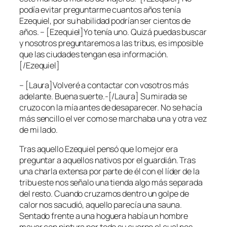
podía evitar preguntarme cuantos años tenía
Ezequiel, por su habilidad podrían ser cientos de
años. – [Ezequiel]Yo tenía uno. Quizá puedas buscar
y nosotros preguntaremos a las tribus, es imposible
que las ciudades tengan esa información.
[/Ezequiel]
– [Laura]Volveré a contactar con vosotros más
adelante. Buena suerte.-[/Laura] Su mirada se
cruzo con la mía antes de desaparecer. No se hacía
más sencillo el ver como se marchaba una y otra vez
de mi lado.
Tras aquello Ezequiel pensó que lo mejor era
preguntar a aquellos nativos por el guardián. Tras
una charla extensa por parte de él con el líder de la
tribu este nos señalo una tienda algo más separada
del resto. Cuando cruzamos dentro un golpe de
calor nos sacudió, aquello parecía una sauna.
Sentado frente a una hoguera había un hombre
mayor con pintura por todo su cuerpo el cual nos