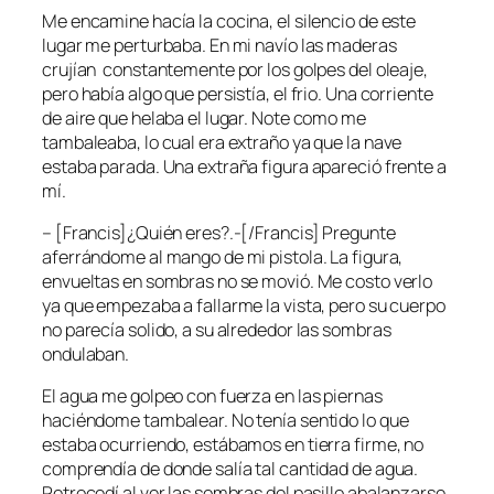
Me encamine hacía la cocina, el silencio de este
lugar me perturbaba. En mi navío las maderas
crujían constantemente por los golpes del oleaje,
pero había algo que persistía, el frio. Una corriente
de aire que helaba el lugar. Note como me
tambaleaba, lo cual era extraño ya que la nave
estaba parada. Una extraña figura apareció frente a
mí.
– [Francis]¿Quién eres?.-[/Francis] Pregunte
aferrándome al mango de mi pistola. La figura,
envueltas en sombras no se movió. Me costo verlo
ya que empezaba a fallarme la vista, pero su cuerpo
no parecía solido, a su alrededor las sombras
ondulaban.
El agua me golpeo con fuerza en las piernas
haciéndome tambalear. No tenía sentido lo que
estaba ocurriendo, estábamos en tierra firme, no
comprendía de donde salía tal cantidad de agua.
Retrocedí al ver las sombras del pasillo abalanzarse