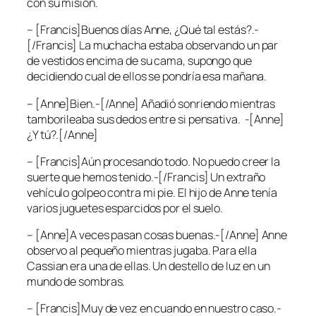
con su misión.
– [Francis]Buenos días Anne, ¿Qué tal estás?.-
[/Francis] La muchacha estaba observando un par
de vestidos encima de su cama, supongo que
decidiendo cual de ellos se pondría esa mañana.
– [Anne]Bien.-[/Anne] Añadió sonriendo mientras
tamborileaba sus dedos entre si pensativa. -[Anne]
¿Y tú?.[/Anne]
– [Francis]Aún procesando todo. No puedo creer la
suerte que hemos tenido.-[/Francis] Un extraño
vehículo golpeo contra mi pie. El hijo de Anne tenía
varios juguetes esparcidos por el suelo.
– [Anne]A veces pasan cosas buenas.-[/Anne] Anne
observo al pequeño mientras jugaba. Para ella
Cassian era una de ellas. Un destello de luz en un
mundo de sombras.
– [Francis]Muy de vez en cuando en nuestro caso.-