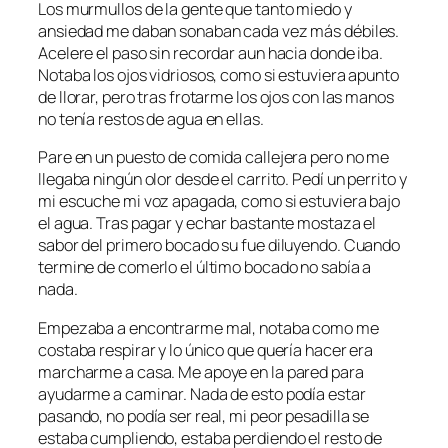
Los murmullos de la gente que tanto miedo y
ansiedad me daban sonaban cada vez más débiles.
Acelere el paso sin recordar aun hacia donde iba.
Notaba los ojos vidriosos, como si estuviera apunto
de llorar, pero tras frotarme los ojos con las manos
no tenía restos de agua en ellas.
Pare en un puesto de comida callejera pero no me
llegaba ningún olor desde el carrito. Pedí un perrito y
mi escuche mi voz apagada, como si estuviera bajo
el agua. Tras pagar y echar bastante mostaza el
sabor del primero bocado su fue diluyendo. Cuando
termine de comerlo el último bocado no sabía a
nada.
Empezaba a encontrarme mal, notaba como me
costaba respirar y lo único que quería hacer era
marcharme a casa. Me apoye en la pared para
ayudarme a caminar. Nada de esto podía estar
pasando, no podía ser real, mi peor pesadilla se
estaba cumpliendo, estaba perdiendo el resto de