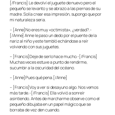
[/Francis] Le devolví el juguete de nuevo pero el
pequeño se levanto y se abrazo a las piernas de su
madre. Solía crear esa impresión, supongo que por
mi naturaleza seria.
– [Anne]No eres muy «octimista», ¿verdad?.-
[/Anne] Anne le paso un dedo por el puente de la
nariz al niño y este tembló echándose a reír
volviendo con sus juguetes.
– [Francis]Deje de serlo hace mucho.-[/Francis]
Muchas veces estuve a punto de rendirme,
sucumbir a la oscuridad del océano.
– [Anne]Pues qué pena.[/Anne]
– [Francis]Voy a ver si desayuno algo. Nos vemos
más tarde.-[/Francis] Ella volvió a sonreír
asintiendo. Antes de marcharme observe como el
pequeño dibujaba en un papel mágico que se
borraba de vez den cuando.