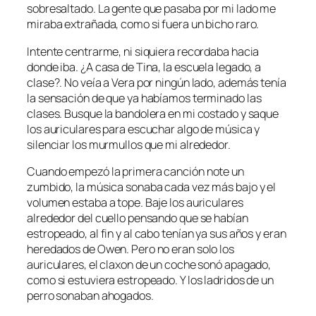
sobresaltado. La gente que pasaba por mi lado me
miraba extrañada, como si fuera un bicho raro.
Intente centrarme, ni siquiera recordaba hacia
donde iba. ¿A casa de Tina, la escuela legado, a
clase?. No veía a Vera por ningún lado, además tenía
la sensación de que ya habíamos terminado las
clases. Busque la bandolera en mi costado y saque
los auriculares para escuchar algo de música y
silenciar los murmullos que mi alrededor.
Cuando empezó la primera canción note un
zumbido, la música sonaba cada vez más bajo y el
volumen estaba a tope. Baje los auriculares
alrededor del cuello pensando que se habían
estropeado, al fin y al cabo tenían ya sus años y eran
heredados de Owen. Pero no eran solo los
auriculares, el claxon de un coche sonó apagado,
como si estuviera estropeado. Y los ladridos de un
perro sonaban ahogados.