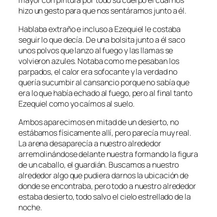
hizo un gesto para que nos sentáramos junto a él.
Hablaba extraño e incluso a Ezequiel le costaba
seguir lo que decía. De una bolsita junto a él saco
unos polvos que lanzo al fuego y las llamas se
volvieron azules. Notaba como me pesaban los
parpados, el calor era sofocante y la verdad no
quería sucumbir al cansancio porque no sabía que
era lo que había echado al fuego, pero al final tanto
Ezequiel como yo caímos al suelo.
Ambos aparecimos en mitad de un desierto, no
estábamos físicamente allí, pero parecía muy real.
La arena desaparecía a nuestro alrededor
arremolinándose delante nuestra formando la figura
de un caballo, el guardián. Buscamos a nuestro
alrededor algo que pudiera darnos la ubicación de
donde se encontraba, pero todo a nuestro alrededor
estaba desierto, todo salvo el cielo estrellado de la
noche.