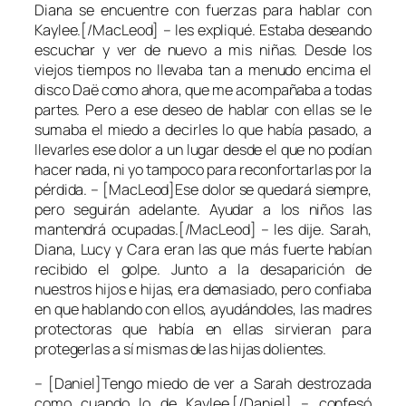
Diana se encuentre con fuerzas para hablar con
Kaylee.[/MacLeod] – les expliqué. Estaba deseando
escuchar y ver de nuevo a mis niñas. Desde los
viejos tiempos no llevaba tan a menudo encima el
disco Daë como ahora, que me acompañaba a todas
partes. Pero a ese deseo de hablar con ellas se le
sumaba el miedo a decirles lo que había pasado, a
llevarles ese dolor a un lugar desde el que no podían
hacer nada, ni yo tampoco para reconfortarlas por la
pérdida. – [MacLeod]Ese dolor se quedará siempre,
pero seguirán adelante. Ayudar a los niños las
mantendrá ocupadas.[/MacLeod] – les dije. Sarah,
Diana, Lucy y Cara eran las que más fuerte habían
recibido el golpe. Junto a la desaparición de
nuestros hijos e hijas, era demasiado, pero confiaba
en que hablando con ellos, ayudándoles, las madres
protectoras que había en ellas sirvieran para
protegerlas a sí mismas de las hijas dolientes.
– [Daniel]Tengo miedo de ver a Sarah destrozada
como cuando lo de Kaylee.[/Daniel] – confesó