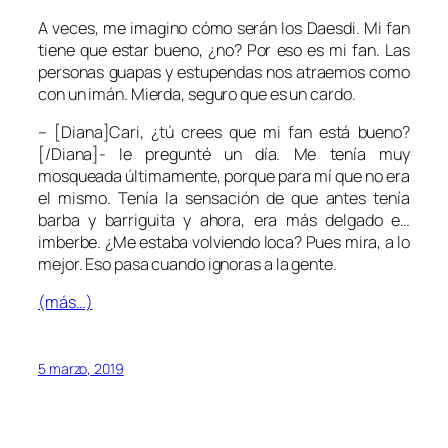
A veces, me imagino cómo serán los
Daesdi
. Mi fan
tiene que estar bueno, ¿no? Por eso es mi fan. Las
personas guapas y estupendas nos atraemos como
con un imán. Mierda, seguro que es un cardo.
– [Diana]Cari, ¿tú crees que mi fan está bueno?
[/Diana]- le pregunté un día. Me tenía muy
mosqueada últimamente, porque para mí que no era
el mismo. Tenía la sensación de que antes tenía
barba y barriguita y ahora, era más delgado e…
imberbe. ¿Me estaba volviendo loca? Pues mira, a lo
mejor. Eso pasa cuando ignoras a la gente.
(más…)
5 marzo, 2019