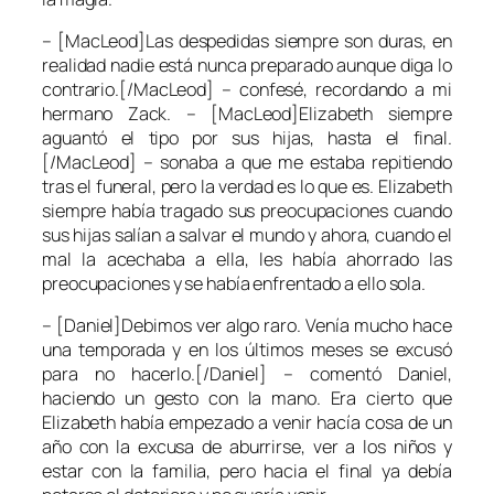
– [MacLeod]Las despedidas siempre son duras, en
realidad nadie está nunca preparado aunque diga lo
contrario.[/MacLeod] – confesé, recordando a mi
hermano Zack. – [MacLeod]Elizabeth siempre
aguantó el tipo por sus hijas, hasta el final.
[/MacLeod] – sonaba a que me estaba repitiendo
tras el funeral, pero la verdad es lo que es. Elizabeth
siempre había tragado sus preocupaciones cuando
sus hijas salían a salvar el mundo y ahora, cuando el
mal la acechaba a ella, les había ahorrado las
preocupaciones y se había enfrentado a ello sola.
– [Daniel]Debimos ver algo raro. Venía mucho hace
una temporada y en los últimos meses se excusó
para no hacerlo.[/Daniel] – comentó Daniel,
haciendo un gesto con la mano. Era cierto que
Elizabeth había empezado a venir hacía cosa de un
año con la excusa de aburrirse, ver a los niños y
estar con la familia, pero hacia el final ya debía