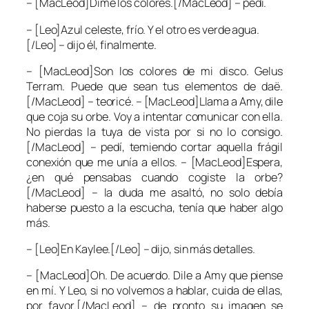
– [MacLeod]Dime los colores.[/MacLeod] – pedí.
– [Leo]Azul celeste, frío. Y el otro es verde agua.
[/Leo] – dijo él, finalmente.
– [MacLeod]Son los colores de mi disco. Gelus
Terram. Puede que sean tus elementos de daë.
[/MacLeod] – teoricé. – [MacLeod]Llama a Amy, dile
que coja su orbe. Voy a intentar comunicar con ella.
No pierdas la tuya de vista por si no lo consigo.
[/MacLeod] – pedí, temiendo cortar aquella frágil
conexión que me unía a ellos. – [MacLeod]Espera,
¿en qué pensabas cuando cogiste la orbe?
[/MacLeod] – la duda me asaltó, no solo debía
haberse puesto a la escucha, tenía que haber algo
más.
– [Leo]En Kaylee.[/Leo] – dijo, sin más detalles.
– [MacLeod]Oh. De acuerdo. Dile a Amy que piense
en mí. Y Leo, si no volvemos a hablar, cuida de ellas,
por favor.[/MacLeod] – de pronto su imagen se