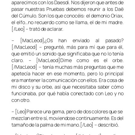
aparecimos con los Daesdi. Nos dijeron que antes de
pasar nuestras Pruebas debemos reunir a los Daë
del Cúmulo. Son los que conocéis: el demonio Oriax,
el elfo…no recuerdo como se llama, el de mi madre.
[/Leo] – trató de aclarar.
– [MacLeod]¿Os han enviado al pasado?
[/MacLeod] – pregunté, más para mí que para él,
que emitió un sonido que significaba que no lo tenía
claro. – [MacLeod]Dime como es el orbe.
[/MacLeod] – tenía muchas más preguntas que me
apetecía hacer en ese momento, pero lo principal
era mantener la comunicación con ellos. Era cosa de
mi disco y su orbe, así que necesitaba saber cómo
funcionaba, por qué había conectado con Leo y no
con otro.
– [Leo]Parece una gema, pero de dos colores que se
mezclan entre sí, moviendose continuamente. Es del
tamaño de la palma de mi mano.[/Leo] – describió.