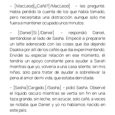
– [MacLeod]¿Café?[/MacLeod] – les pregunté.
Había perdido la cuenta de los que había tomado,
pero necesitaba una distracción aunque solo me
fuera a mantener ocupado unos minutos.
– [Daniel]Sí.[/Daniel] – respondió Daniel,
sentándose al lado de Sasha. Empecé a prepararle
un latte aderezado con las cosas que iba dejando
Daakka por allí de los cafés que iba experimentando.
Envidié su especial relación en ese momento, él
tendría un apoyo constante para ayudar a Sarah
mientras que yo, volvería a una casa silente, sin mis
niñas, solo para tratar de ayudar a sobrellevar la
pena al amor de mi vida, que estaba derrotada.
– [Sasha]Cargado.[/Sasha] – pidió Sasha. Observé
el líquido oscuro mientras se vertía sin fin en una
taza grande, sin leche, sin azúcar, solo café, a veces
se notaba que Daniel y yo no habíamos nacido en
este país.