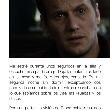
Me estiré durante unos segundos en la silla y
escuché mi espalda crugir. Dejé las gafas a un lado
en la mesa y me froté los ojos, cansado. Era mi
segunda noche sin dormir, exceptuando dos
cabezadas que había dado mientras repasaba todo
lo que sabíamos sobre los Daë, las Pruebas y los
discos.
Por una parte, la visión de Diana había resultado