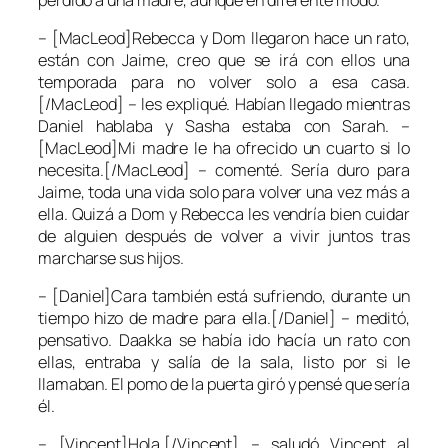
– [MacLeod]Rebecca y Dom llegaron hace un rato,
están con Jaime, creo que se irá con ellos una
temporada para no volver solo a esa casa.
[/MacLeod] – les expliqué. Habían llegado mientras
Daniel hablaba y Sasha estaba con Sarah. –
[MacLeod]Mi madre le ha ofrecido un cuarto si lo
necesita.[/MacLeod] – comenté. Sería duro para
Jaime, toda una vida solo para volver una vez más a
ella. Quizá a Dom y Rebecca les vendría bien cuidar
de alguien después de volver a vivir juntos tras
marcharse sus hijos.
– [Daniel]Cara también está sufriendo, durante un
tiempo hizo de madre para ella.[/Daniel] – meditó,
pensativo. Daakka se había ido hacía un rato con
ellas, entraba y salía de la sala, listo por si le
llamaban. El pomo de la puerta giró y pensé que sería
él.
– [Vincent]Hola.[/Vincent] – saludó Vincent al