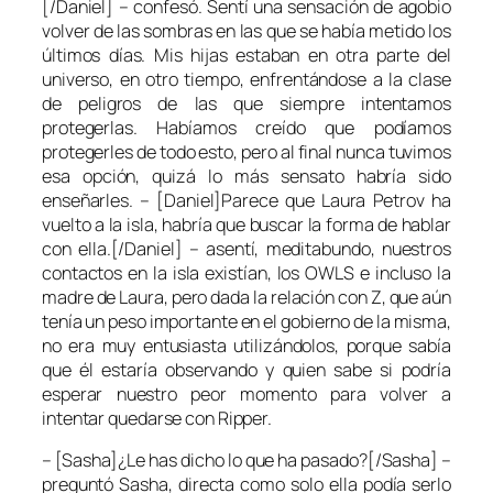
[/Daniel] – confesó. Sentí una sensación de agobio
volver de las sombras en las que se había metido los
últimos días. Mis hijas estaban en otra parte del
universo, en otro tiempo, enfrentándose a la clase
de peligros de las que siempre intentamos
protegerlas. Habíamos creído que podíamos
protegerles de todo esto, pero al final nunca tuvimos
esa opción, quizá lo más sensato habría sido
enseñarles. – [Daniel]Parece que Laura Petrov ha
vuelto a la isla, habría que buscar la forma de hablar
con ella.[/Daniel] – asentí, meditabundo, nuestros
contactos en la isla existían, los OWLS e incluso la
madre de Laura, pero dada la relación con Z, que aún
tenía un peso importante en el gobierno de la misma,
no era muy entusiasta utilizándolos, porque sabía
que él estaría observando y quien sabe si podría
esperar nuestro peor momento para volver a
intentar quedarse con Ripper.
– [Sasha]¿Le has dicho lo que ha pasado?[/Sasha] –
preguntó Sasha, directa como solo ella podía serlo