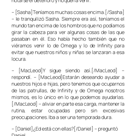
notarse el deterioro y no quería venir.
– [Sasha]Teníamos muchas cosas encima.[/Sasha]
– le tranquilizó Sasha. Siempre era así, teníamos el
mundo tan encima de los hombros que no podíamos
girar la cabeza para ver algunas cosas de las que
pasaban en él. Eso había hecho también que no
viéramos venir lo de Omega y lo de Infinity para
evitar que nuestros niños y niñas se lanzaran a esa
locura.
– [MacLeod]Y sigue siendo así.[/MacLeod] –
respondí. – [MacLeod]Estarán deseando ayudar a
nuestros hijos e hijas, pero tenemos que ocuparnos
de las patrullas, de Infinity y de Omega nosotros
mismos, es lo único en lo que podemos ayudarlas.
[/MacLeod] – aliviar en parte esa carga, mantener la
rutina, estar ocupadas pero sin excesivas
preocupaciones. Iba a ser una temporada dura.
– [Daniel]¿Ed está con ellas?[/Daniel] – preguntó
Daniel.