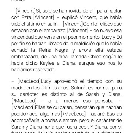
– [Vincent]Sí, solo se ha movido de allí para hablar
con Ezra.[/Vincent] – explicó Vincent, que había
sido el último en salir. – [Vincent]Con lo felices que
estaban con el embarazo.[/Vincent] – de nuevo esa
sinceridad que venía en el peor momento. Lucy y Ed
por fin se habían librado de la maldición que le había
echado la Reina Negra y ahora ella estaba
embarazada, de una niña llamada Chloe según le
había dicho Kaylee a Diana, aunque eso nos lo
habíamos reservado.
– [MacLeod]Lucy aprovechó el tiempo con su
madre en los últimos años. Sufrirá, es normal, pero
su carácter es distinto al de Sarah y Diana.
[/MacLeod] – o al menos eso pensaba. –
[MacLeod]Ellas se culparán, pensarán que habrían
podido hacer algo más.[/MacLeod] – aclaré. Eso las
acompañaría a todas siempre, pero el carácter de
Sarah y Diana haría que fuera peor. Y Diana, por si