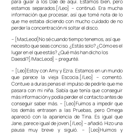
para guiar a los Daë de aquí. Estamos bien, pero
estamos separados.[/Leo] – continuó. Era mucha
información que procesar, así que tomé nota de lo
que me estaba diciendo con mucho cuidado de no
perder la concentración ni soltar el disco.
– [MacLeod]No sé cuando tiempo tenemos, así que
necesito que seas conciso. ¿Estás solo? ¿Cómo es el
lugar en el que estás? ¿Qué más han dicho los
Daesdi?[/MacLeod] – pregunté.
– [Leo]Estoy con Amy y Ezra. Estamos en un mundo
que parece la vieja Escocia.[/Leo] – comentó.
Contuve a duras penas el impulso de pedirle que me
pasara con mi niña. Sabía que tenía que conseguir
más información y podía perder el contacto antes de
conseguir saber más. – [Leo]Fuimos a impedir que
los demás entrasen a las Pruebas, pero Omega
apareció con la apariencia de Tina. Es igual que
Jane, parece igual de joven.[/Leo] – añadió. Hizo una
pausa muy breve y siguió. – [Leo]Huimos y