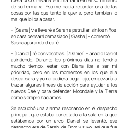
fuera poco, llevaría encima también el sufrimiento
de su hermana. Eso me hacía recordar una de las
cosas por las que tanto la quería, pero también lo
mal que lo iba a pasar.
– [Sasha]Me llevaré a Sarah a patrullar, sin los niños
en casa pensará demasiado.[/Sasha] – comentó
Sasha apurando el café.
– [Daniel]Iré con vosotras. [/Daniel] – añadió Daniel
asintiendo. Durante los próximos días no tendría
mucho tiempo, estar con Diana iba a ser mi
prioridad, pero en los momentos en los que ella
descansara y yo no pudiera pegar ojo, empezaría a
trazar algunas líneas de acción para ayudar a los
nuevos Daë y para defender Moondale y la Tierra
como siempre hacíamos.
Se escuchó una alarma resonando en el despacho
principal, que estaba conectado a la sala en la que
estábamos por un arco. Daniel se levantó, ese
despacho era de Sarah, de Dom y suyo, así que fue