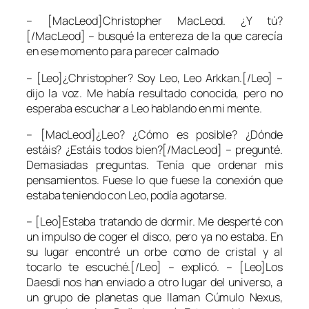
– [MacLeod]Christopher MacLeod. ¿Y tú?
[/MacLeod] – busqué la entereza de la que carecía
en ese momento para parecer calmado
– [Leo]¿Christopher? Soy Leo, Leo Arkkan.[/Leo] –
dijo la voz. Me había resultado conocida, pero no
esperaba escuchar a Leo hablando en mi mente.
– [MacLeod]¿Leo? ¿Cómo es posible? ¿Dónde
estáis? ¿Estáis todos bien?[/MacLeod] – pregunté.
Demasiadas preguntas. Tenía que ordenar mis
pensamientos. Fuese lo que fuese la conexión que
estaba teniendo con Leo, podía agotarse.
– [Leo]Estaba tratando de dormir. Me desperté con
un impulso de coger el disco, pero ya no estaba. En
su lugar encontré un orbe como de cristal y al
tocarlo te escuché.[/Leo] – explicó. – [Leo]Los
Daesdi nos han enviado a otro lugar del universo, a
un grupo de planetas que llaman Cúmulo Nexus,