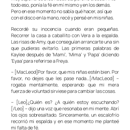
todo eso, ponía la fé en mí mismo y en los demás.
Pero en ese momento no sabía qué hacer, así que
con el disco en la mano, recé y pensé en mis niñas.
Recordé su inocencia cuando eran pequeñas.
Recorrer la casa a caballito con Vera a la espalda.
Las risas de Amy, que conseguían arrancarte una sin
que pudieras evitarlo. Las primeras palabras de
Kaylee después de ‘Mami’, ‘Mima’ y ‘Papa’ diciendo
‘Eyaa’ para referirse a Freya.
– [MacLeod]Por favor, que mis niñas estén bien. Por
favor, no dejes que les pase nada…[/MacLeod] –
rogaba mentalmente, esperando que mi mera
fuerza de voluntad sirviese para cambiar las cosas.
– [Leo]¿Quién es? ¿A quién estoy escuchando?
[/Leo] – dijo una voz que resonaba en mi mente. Abrí
los ojos sobresaltado. Sinceramente, un escalofrío
recorrió mi espalda y en ese momento me planteé
mi falta de fé.