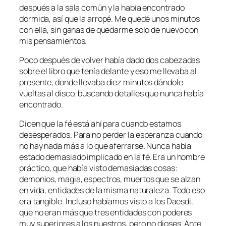
después a la sala común y la había encontrado
dormida, así que la arropé. Me quedé unos minutos
con ella, sin ganas de quedarme solo de nuevo con
mis pensamientos.
Poco después de volver había dado dos cabezadas
sobre el libro que tenía delante y eso me llevaba al
presente, donde llevaba diez minutos dándole
vueltas al disco, buscando detalles que nunca había
encontrado.
Dicen que la fé está ahí para cuando estamos
desesperados. Para no perder la esperanza cuando
no hay nada más a lo que aferrarse. Nunca había
estado demasiado implicado en la fé. Era un hombre
práctico, que había visto demasiadas cosas:
demonios, magia, espectros, muertos que se alzan
en vida, entidades de la misma naturaleza. Todo eso
era tangible. Incluso habíamos visto a los Daesdi,
que no eran más que tres entidades con poderes
muy superiores a los nuestros, pero no dioses. Ante