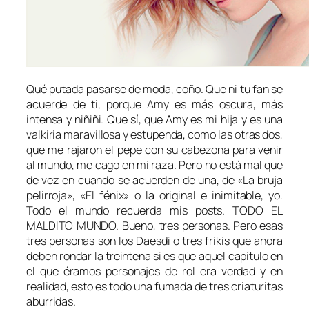
Qué putada pasarse de moda, coño. Que ni tu fan se
acuerde de ti, porque Amy es más oscura, más
intensa y
niñiñi
. Que sí, que Amy es mi hija y es una
valkiria maravillosa y estupenda, como las otras dos,
que me rajaron el pepe con su cabezona para venir
al mundo, me cago en mi raza. Pero no está mal que
de vez en cuando se acuerden de una, de «La bruja
pelirroja», «El fénix» o la original e inimitable, yo.
Todo el mundo recuerda mis posts. TODO EL
MALDITO MUNDO. Bueno, tres personas. Pero esas
tres personas son los
Daesdi
o tres frikis que ahora
deben rondar la treintena si es que aquel capítulo en
el que éramos personajes de rol era verdad y en
realidad, esto es todo una fumada de tres criaturitas
aburridas.