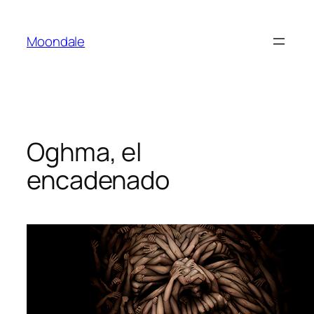
Saltar
al
Moondale
contenido
Oghma, el
encadenado