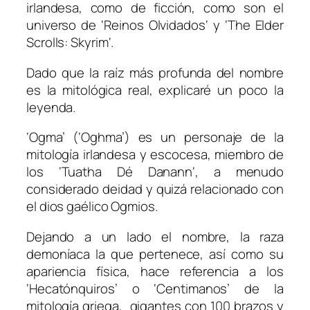
irlandesa, como de ficción, como son el
universo de ‘
Reinos Olvidados
‘ y ‘
The Elder
Scrolls: Skyrim
‘.
Dado que la raíz más profunda del nombre
es la mitológica real, explicaré un poco la
leyenda.
‘Ogma’ (‘Oghma’) es un personaje de la
mitología irlandesa y escocesa, miembro de
los ‘
Tuatha Dé Danann
‘, a menudo
considerado deidad y quizá relacionado con
el dios gaélico Ogmios.
Dejando a un lado el nombre, la raza
demoníaca la que pertenece, así como su
apariencia física, hace referencia a los
‘Hecatónquiros’ o ‘Centimanos’ de la
mitología griega, gigantes con 100 brazos y