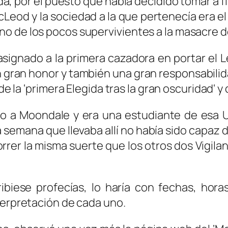
a, por el puesto que había decidido tomar a fi
acLeod
y la sociedad a la que pertenecía era e
o de los pocos supervivientes a la masacre d
 asignado a la primera cazadora en portar el
L
n gran honor y también una gran responsabili
e la ‘
primera Elegida tras la gran oscuridad
‘ 
do a Moondale y era una estudiante de esa U
la semana que llevaba allí no había sido capaz
orrer la misma suerte que los otros dos Vigila
ibiese profecías, lo haría con fechas, hora
terpretación de cada uno.