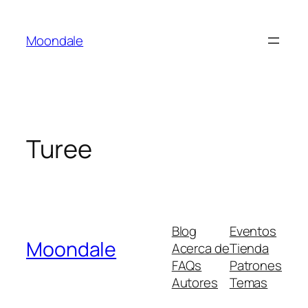
Saltar
al
Moondale
contenido
Turee
Blog
Eventos
Moondale
Acerca de
Tienda
FAQs
Patrones
Autores
Temas