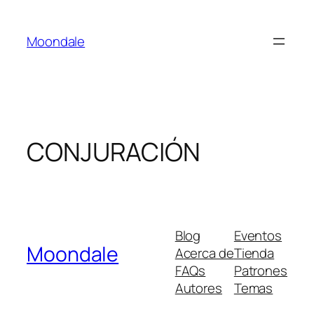
Saltar
al
Moondale
contenido
CONJURACIÓN
Blog
Eventos
Moondale
Acerca de
Tienda
FAQs
Patrones
Autores
Temas