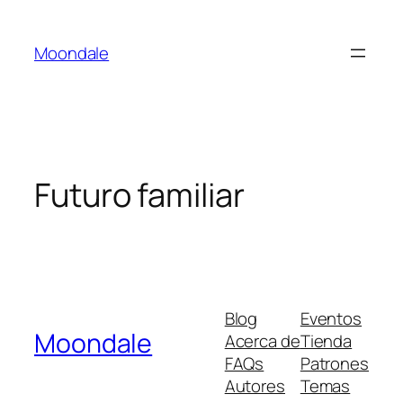
Saltar
al
Moondale
contenido
Futuro familiar
Blog
Eventos
Moondale
Acerca de
Tienda
FAQs
Patrones
Autores
Temas