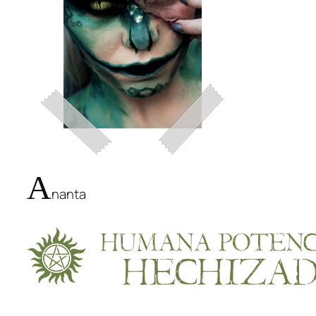
A
nanta