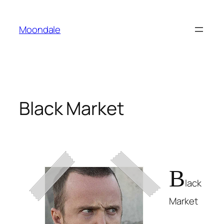
Saltar
al
Moondale
contenido
Black Market
B
lack
Market