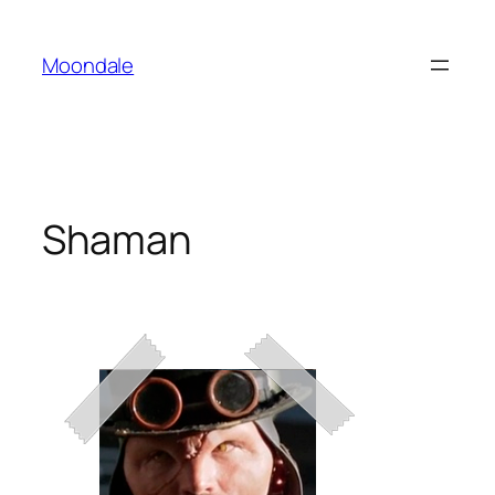
Saltar
al
Moondale
contenido
Shaman