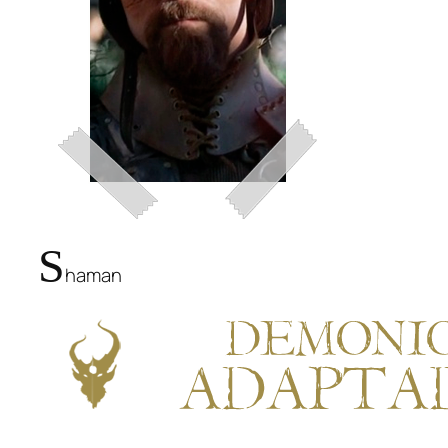
S
haman