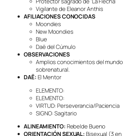
Protector sagrado de ‘La Flecha’
Vigilante de Eleanor Anthis
AFILIACIONES CONOCIDAS
Moondies
New Moondies
Blue
Daë del Cúmulo
OBSERVACIONES
Amplios conocimientos del mundo
sobrenatural.
DAË:
El Mentor
ELEMENTO
:
ELEMENTO
:
VIRTUD
: Perseverancia/Paciencia
SIGNO
: Sagitario
ALINEAMIENTO:
Rebelde Bueno
ORIENTACIÓN SEXUAL:
Bisexual (3 en