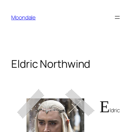
Saltar
al
Moondale
contenido
Eldric Northwind
E
ldric