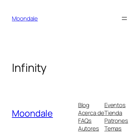
Saltar
al
Moondale
contenido
Infinity
Blog
Eventos
Moondale
Acerca de
Tienda
FAQs
Patrones
Autores
Temas