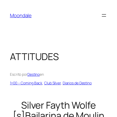
Saltar
al
Moondale
contenido
ATTITUDES
Escrito por
Destino
en
1×00 – Coming Back
, 
Club Silver
, 
Diarios de Destino
Silver Fayth Wolfe
[s]Bailarina de Moulin