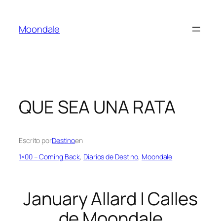
Saltar
al
Moondale
contenido
QUE SEA UNA RATA
Escrito por
Destino
en
1×00 – Coming Back
, 
Diarios de Destino
, 
Moondale
January Allard | Calles
de Moondale