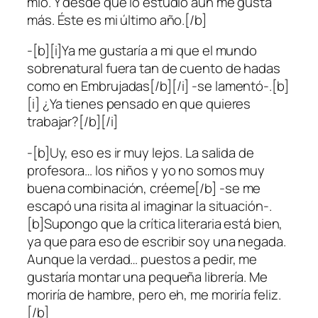
mío. Y desde que lo estudio aún me gusta
más. Éste es mi último año.[/b]
-[b][i]Ya me gustaría a mi que el mundo
sobrenatural fuera tan de cuento de hadas
como en Embrujadas[/b][/i] -se lamentó-.[b]
[i] ¿Ya tienes pensado en que quieres
trabajar?[/b][/i]
-[b]Uy, eso es ir muy lejos. La salida de
profesora… los niños y yo no somos muy
buena combinación, créeme[/b] -se me
escapó una risita al imaginar la situación-.
[b]Supongo que la crítica literaria está bien,
ya que para eso de escribir soy una negada.
Aunque la verdad… puestos a pedir, me
gustaría montar una pequeña librería. Me
moriría de hambre, pero eh, me moriría feliz.
[/b]