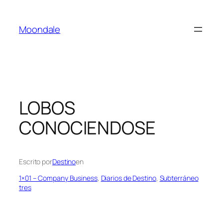
Saltar
al
Moondale
contenido
LOBOS
CONOCIENDOSE
Escrito por
Destino
en
1×01 – Company Business
, 
Diarios de Destino
, 
Subterráneo
tres