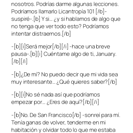
nosotros. Podrías darme algunas lecciones.
Podríamos llamarlo Licantropía 101 [/b]-
suspiré-.[b] Y si… ¿y si hablamos de algo que
no tenga que ver todo esto? Podríamos
intentar distraernos.[/b]
-[b][i]Será mejor[/b][/i] -hace una breve
pausa-.[b][i] Cuéntame algo de ti, January.
[/b][/i]
-[b]¿De mí? No puedo decir que mi vida sea
muy interesante… ¿Qué quieres saber?[/b]
-[b][i]No sé nada así que podríamos
empezar por… ¿Eres de aquí?[/b][/i]
-[b]No. De San Francisco[/b] -sonreí para mí.
Tenía ganas de volver, tenderme en mi
habitación y olvidar todo lo que me estaba