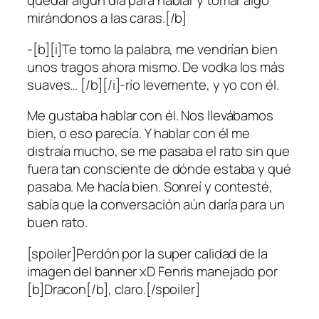
quedar algún día para hablar y tomar algo
mirándonos a las caras.[/b]
-[b][i]Te tomo la palabra, me vendrían bien
unos tragos ahora mismo. De vodka los más
suaves… [/b][/i]-río levemente, y yo con él.
Me gustaba hablar con él. Nos llevábamos
bien, o eso parecía. Y hablar con él me
distraía mucho, se me pasaba el rato sin que
fuera tan consciente de dónde estaba y qué
pasaba. Me hacía bien. Sonreí y contesté,
sabía que la conversación aún daría para un
buen rato.
[spoiler]Perdón por la super calidad de la
imagen del banner xD Fenris manejado por
[b]Dracon[/b], claro.[/spoiler]