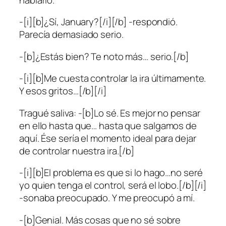
-[i][b]¿Sí, January?[/i][/b] -respondió.
Parecía demasiado serio.
-[b]¿Estás bien? Te noto más… serio.[/b]
-[i][b]Me cuesta controlar la ira últimamente.
Y esos gritos…[/b][/i]
Tragué saliva: -[b]Lo sé. Es mejor no pensar
en ello hasta que… hasta que salgamos de
aquí. Ése sería el momento ideal para dejar
de controlar nuestra ira.[/b]
-[i][b]El problema es que si lo hago…no seré
yo quien tenga el control, será el lobo.[/b][/i]
-sonaba preocupado. Y me preocupó a mí.
-[b]Genial. Más cosas que no sé sobre