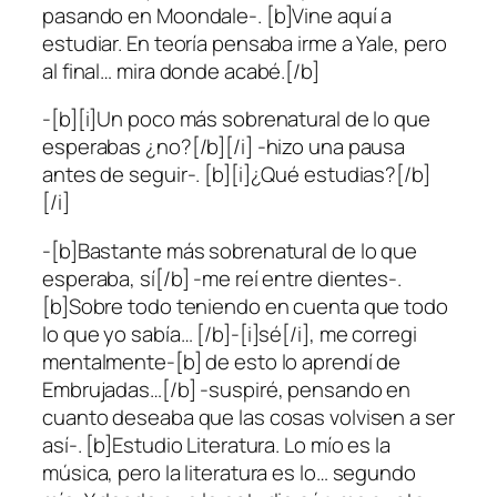
pasando en Moondale-. [b]Vine aquí a
estudiar. En teoría pensaba irme a Yale, pero
al final… mira donde acabé.[/b]
-[b][i]Un poco más sobrenatural de lo que
esperabas ¿no?[/b][/i] -hizo una pausa
antes de seguir-. [b][i]¿Qué estudias?[/b]
[/i]
-[b]Bastante más sobrenatural de lo que
esperaba, sí[/b] -me reí entre dientes-.
[b]Sobre todo teniendo en cuenta que todo
lo que yo sabía… [/b]-[i]sé[/i], me corregi
mentalmente-[b] de esto lo aprendí de
Embrujadas…[/b] -suspiré, pensando en
cuanto deseaba que las cosas volvisen a ser
así-. [b]Estudio Literatura. Lo mío es la
música, pero la literatura es lo… segundo