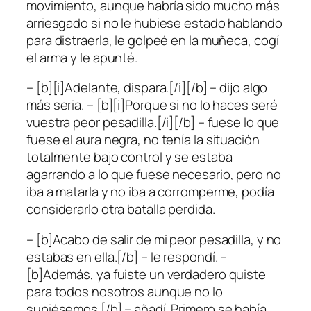
movimiento, aunque habría sido mucho más
arriesgado si no le hubiese estado hablando
para distraerla, le golpeé en la muñeca, cogí
el arma y le apunté.
– [b][i]Adelante, dispara.[/i][/b] – dijo algo
más seria. – [b][i]Porque si no lo haces seré
vuestra peor pesadilla.[/i][/b] – fuese lo que
fuese el aura negra, no tenía la situación
totalmente bajo control y se estaba
agarrando a lo que fuese necesario, pero no
iba a matarla y no iba a corromperme, podía
considerarlo otra batalla perdida.
– [b]Acabo de salir de mi peor pesadilla, y no
estabas en ella.[/b] – le respondí. –
[b]Además, ya fuiste un verdadero quiste
para todos nosotros aunque no lo
supiésemos.[/b] – añadí. Primero se había