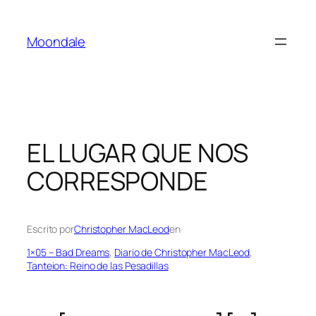
Saltar
al
Moondale
contenido
EL LUGAR QUE NOS
CORRESPONDE
Escrito por
Christopher MacLeod
en
1×05 – Bad Dreams
, 
Diario de Christopher MacLeod
, 
Tanteion: Reino de las Pesadillas