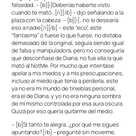
falsedad. – [b][i]Deberías haberte visto
cuando te mató…[/i][/b] – dijo señalando a la
plaza con la cabeza. – [b][i]…no le desearía
eso a nadie[/i][/b] – este “eco”, este
“fantasma” o fuese lo que fuese, no distaba
demasiado de la original, seguía siendo igual
de falsa y manipuladora, pero no conseguiría
que desconfiase de Diana, no fue ella la que
mató al NotMe. Por mucho que intentase
apelar a mis miedos y a mis preocupaciones,
incluso al miedo que tenía a perderla, este
ya no era mi mundo de tinieblas personal,
era el de Diana, y yo no era ninguna sombra
de mí mismo controlada por esa aura oscura.
Quizá por eso quería quitarme del medio.
– [b]Si tanto te alegra…¿por qué me sigues
apuntando?[/b] – pregunté sin moverme,