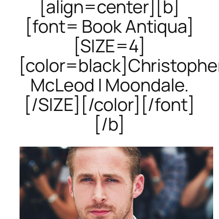
[align=center][b]
[font= Book Antiqua]
[SIZE=4]
[color=black]Christophe
McLeod | Moondale.
[/SIZE][/color][/font]
[/b]