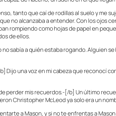
nso, tanto que caí de rodillas al suelo y me 
ue no alcanzaba a entender. Con los ojos cer
ban rompiendo como hojas de papel en peque
os de ellos.
ero no sabía a quién estaba rogando. Alguien s
[/b] Dijo una voz en mi cabeza que reconocí co
ta de perder mis recuerdos.-[/b] Un último rec
ron Christopher McLeod ya solo era un nombre
rentarte a Mason, y si no te enfrentas a Mason 