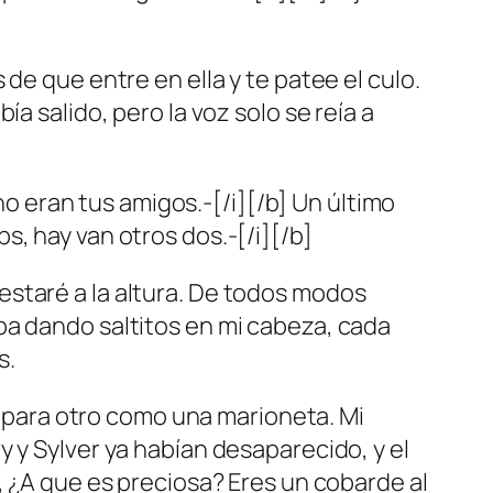
de que entre en ella y te patee el culo.
a salido, pero la voz solo se reía a
 no eran tus amigos.-[/i][/b] Un último
, hay van otros dos.-[/i][/b]
staré a la altura. De todos modos
ba dando saltitos en mi cabeza, cada
s.
do para otro como una marioneta. Mi
 y Sylver ya habían desaparecido, y el
, ¿A que es preciosa? Eres un cobarde al