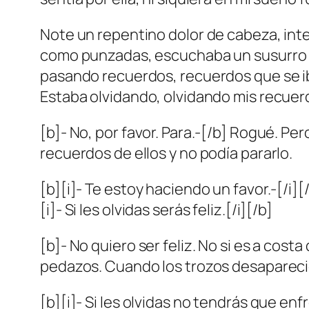
Note un repentino dolor de cabeza, inte
como punzadas, escuchaba un susurro q
pasando recuerdos, recuerdos que se i
Estaba olvidando, olvidando mis recuerd
[b]- No, por favor. Para.-[/b] Rogué. P
recuerdos de ellos y no podía pararlo.
[b][i]- Te estoy haciendo un favor.-[/i]
[i]- Si les olvidas serás feliz.[/i][/b]
[b]- No quiero ser feliz. No si es a cos
pedazos. Cuando los trozos desaparecie
[b][i]- Si les olvidas no tendrás que enf