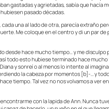
taban gastadas y agrietadas, sabía que hacía 
si hubiesen pasado décadas.
 cada una al lado de otra, parecía extraño pe
uerte. Me coloque en el centro y di un par de 
do desde hace mucho tiempo… y me disculpo por
 así todo esto hubiese terminado hace mucho
 Diana y sonreí o al menos lo intente al imaginar
perdiendo la cabeza por momentos [b]-… y tod
hace tiempo. Tal vez no nos volvamos a ver en 
a encontrarme con la lapida de Ann. Nunca tuve 
 fui capaz de hacerlo, un sueño en el que lleg