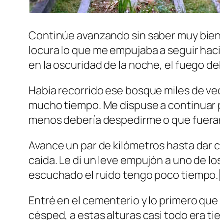
Continúe avanzando sin saber muy bien 
locura lo que me empujaba a seguir haci
en la oscuridad de la noche, el fuego 
Había recorrido ese bosque miles de ve
mucho tiempo. Me dispuse a continuar po
menos debería despedirme o que fuera
Avance un par de kilómetros hasta dar 
caída. Le di un leve empujón a uno de los 
escuchado el ruido tengo poco tiempo.[
Entré en el cementerio y lo primero qu
césped, a estas alturas casi todo era t