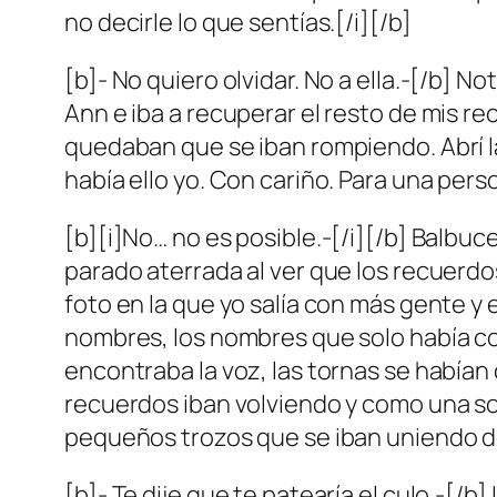
no decirle lo que sentías.[/i][/b]
[b]- No quiero olvidar. No a ella.-[/b] N
Ann e iba a recuperar el resto de mis re
quedaban que se iban rompiendo. Abrí la
había ello yo. Con cariño. Para una pers
[b][i]No… no es posible.-[/i][/b] Balbuc
parado aterrada al ver que los recuerdo
foto en la que yo salía con más gente y
nombres, los nombres que solo había co
encontraba la voz, las tornas se habían
recuerdos iban volviendo y como una s
pequeños trozos que se iban uniendo d
[b]- Te dije que te patearía el culo.-[