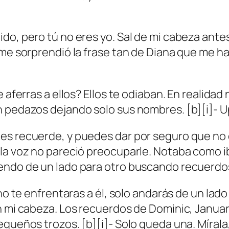
o, pero tú no eres yo. Sal de mi cabeza antes 
me sorprendió la frase tan de Diana que me habí
 aferras a ellos? Ellos te odiaban. En realidad
 pedazos dejando solo sus nombres. [b][i]- Ups
es recuerde, y puedes dar por seguro que no e
 la voz no pareció preocuparle. Notaba como i
endo de un lado para otro buscando recuerdo
 no te enfrentaras a él, solo andarás de un la
n mi cabeza. Los recuerdos de Dominic, January
equeños trozos. [b][i]- Solo queda una. Mírala