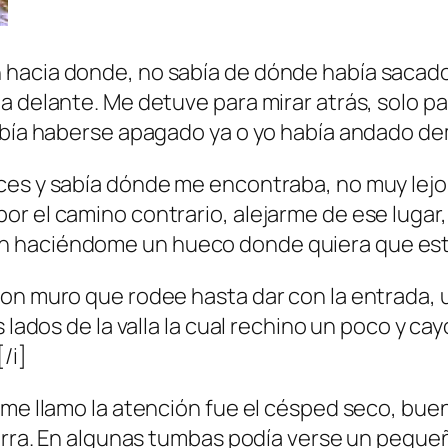
hacia donde, no sabía de dónde había sacado e
a delante. Me detuve para mirar atrás, solo pa
debía haberse apagado ya o yo había andado d
ces y sabía dónde me encontraba, no muy lejos
r el camino contrario, alejarme de ese lugar,
n haciéndome un hueco donde quiera que est
con muro que rodee hasta dar con la entrada, 
lados de la valla la cual rechino un poco y cayó 
/i]
e me llamo la atención fue el césped seco, bu
ierra. En algunas tumbas podía verse un peque