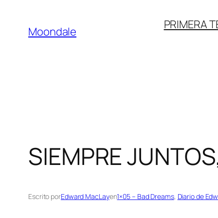
Saltar
PRIMERA 
al
Moondale
contenido
SIEMPRE JUNTOS
Escrito por
Edward MacLay
en
1×05 – Bad Dreams
, 
Diario de Ed