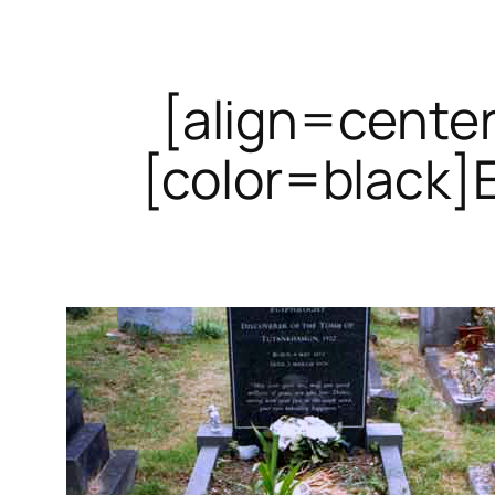
[align=cente
[color=black]