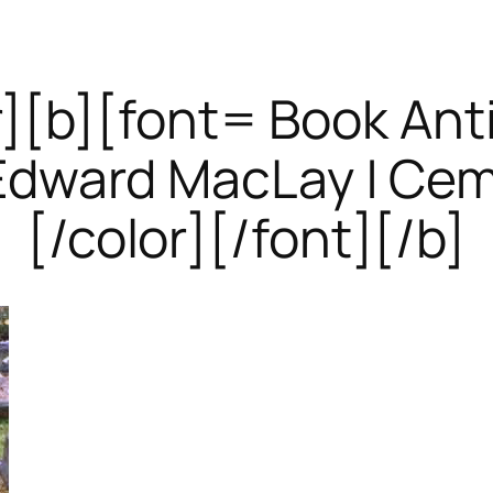
r][b][font= Book Ant
Edward MacLay | Cem
[/color][/font][/b]