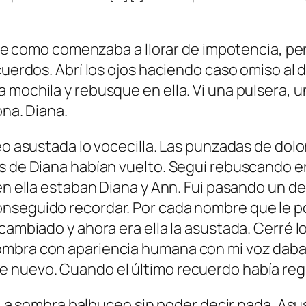
ote como comenzaba a llorar de impotencia, pero
cuerdos. Abrí los ojos haciendo caso omiso al 
 mochila y rebusque en ella. Vi una pulsera, u
ona. Diana.
eo asustada lo vocecilla. Las punzadas de dolo
s de Diana habían vuelto. Seguí rebuscando en
 en ella estaban Diana y Ann. Fui pasando un 
nseguido recordar. Por cada nombre que le po
 cambiado y ahora era ella la asustada. Cerré 
ombra con apariencia humana con mi voz daba
e nuevo. Cuando el último recuerdo había reg
/b] La sombra balbuceo sin poder decir nada. 