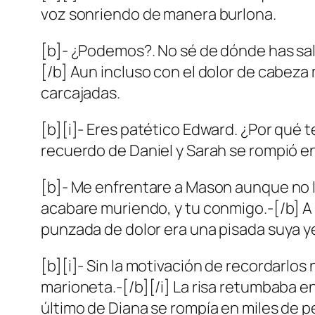
voz sonriendo de manera burlona.
[b]- ¿Podemos?. No sé de dónde has salid
[/b] Aun incluso con el dolor de cabeza 
carcajadas.
[b][i]- Eres patético Edward. ¿Por qué te
recuerdo de Daniel y Sarah se rompió en
[b]- Me enfrentare a Mason aunque no l
acabare muriendo, y tu conmigo.-[/b] A
punzada de dolor era una pisada suya y
[b][i]- Sin la motivación de recordarlos
marioneta.-[/b][/i] La risa retumbaba e
último de Diana se rompía en miles de p