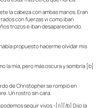
sujete la cabeza con ambas manos. Eran
rados con fuerzas vi como iban
ños trozos e iban desapareciendo.
e había propuesto hacerme olvidar mis
mo la mía, pero más oscura y sombría [b]
uerdo de Christopher se rompió en
. Un rostro sin cara.
podemos seguir vivos.-[/i][/b] Dijo la