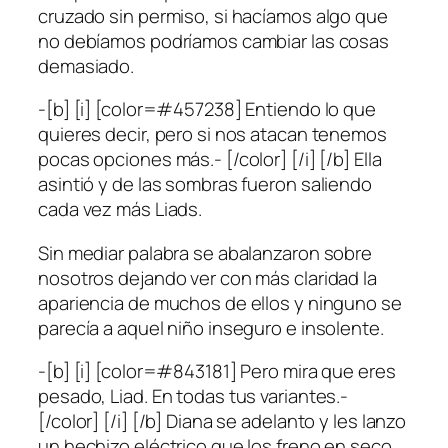
cruzado sin permiso, si hacíamos algo que
no debíamos podríamos cambiar las cosas
demasiado.
-[b] [i] [color=#457238] Entiendo lo que
quieres decir, pero si nos atacan tenemos
pocas opciones más.- [/color] [/i] [/b] Ella
asintió y de las sombras fueron saliendo
cada vez más Liads.
Sin mediar palabra se abalanzaron sobre
nosotros dejando ver con más claridad la
apariencia de muchos de ellos y ninguno se
parecía a aquel niño inseguro e insolente.
-[b] [i] [color=#843181] Pero mira que eres
pesado, Liad. En todas tus variantes.-
[/color] [/i] [/b] Diana se adelanto y les lanzo
un hechizo eléctrico que los freno en seco.