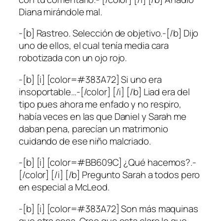
Diana mirándole mal.
-[b] Rastreo. Selección de objetivo.-[/b] Dijo
uno de ellos, el cual tenía media cara
robotizada con un ojo rojo.
-[b] [i] [color=#383A72] Si uno era
insoportable…-[/color] [/i] [/b] Liad era del
tipo pues ahora me enfado y no respiro,
había veces en las que Daniel y Sarah me
daban pena, parecían un matrimonio
cuidando de ese niño malcriado.
-[b] [i] [color=#BB609C] ¿Qué hacemos?.-
[/color] [/i] [/b] Pregunto Sarah a todos pero
en especial a McLeod.
-[b] [i] [color=#383A72] Son más maquinas
que otra cosa. Creo que esta claro lo que