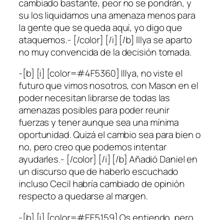
cambiado bastante, peor no se pondrán, y
su los liquidamos una amenaza menos para
la gente que se queda aquí, yo digo que
ataquemos.- [/color] [/i] [/b] Illya se aparto
no muy convencida de la decisión tomada.
-[b] [i] [color=#4F5360] Illya, no viste el
futuro que vimos nosotros, con Mason en el
poder necesitan librarse de todas las
amenazas posibles para poder reunir
fuerzas y tener aunque sea una mínima
oportunidad. Quizá el cambio sea para bien o
no, pero creo que podemos intentar
ayudarles.- [/color] [/i] [/b] Añadió Daniel en
un discurso que de haberlo escuchado
incluso Cecil habría cambiado de opinión
respecto a quedarse al margen.
-[b] [i] [color=#EE5159] Os entiendo, pero