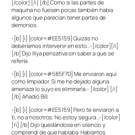
[/color] [/i] [/b] Como si las partes de
maquina no fuesen pocas también había
algunos que parecían tener partes de
demonios.
-[b] [i] [color=#EE5159] Quizás no
deberíamos intervenir en esto…-[/color][/i]
[/b] Dijo Illya pensativa sin saber a que se
refería.
-[b] [i] [color=#585F7D] Me enviaron aquí
como limpiador. Si me he dejado alguna
amenaza lo suyo es eliminarla.- [/color] [/i]
[/b] Añadió Bill.
-[b] [i] [color=#EE5159] Pero te enviaron a
ti, no a nosotros. No estoy segura…-[/color]
[/i] [/b] Dijo quedándose en silencio y
comprendí de que hablaba. Habíamos