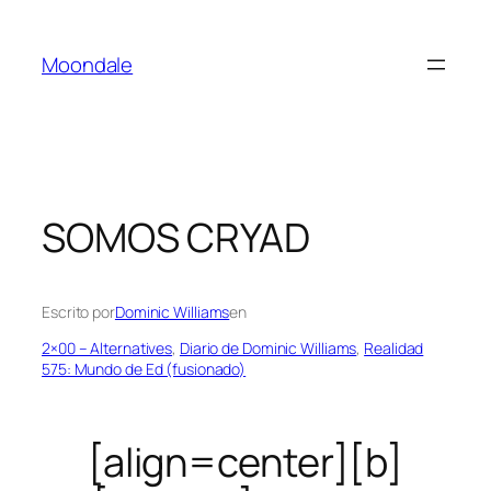
Saltar
al
Moondale
contenido
SOMOS CRYAD
Escrito por
Dominic Williams
en
2×00 – Alternatives
, 
Diario de Dominic Williams
, 
Realidad
575: Mundo de Ed (fusionado)
[align=center][b]