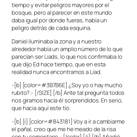
tiempo y evitar peligros mayores por el
bosque, pero al parecer en este mundo
daba igual por donde fueras, había un
peligro detrás de cada esquina.
Daniel iluminaba la zona y a nuestro
alrededor había un amplio número de lo que
parecían ser Liads, lo que nos confirmaba lo
que dijo Ed hace tiempo, que en esta
realidad nunca encontramos a Liad.
-[b] [color=#3B7B6E] ¿Soy yo o hay mucho
rubito?.- [/SIZE] [/b] Ante tal pregunta todos
nos giramos hacia él sorprendidos. En serio,
que hacia aquí este tío.
-[b] [i] [color=#843181] Voy a ir a cambiarme
el pañal, creo que me he meado de la risa
con tu comentario.- [/color] [/i] [/b] Añadió