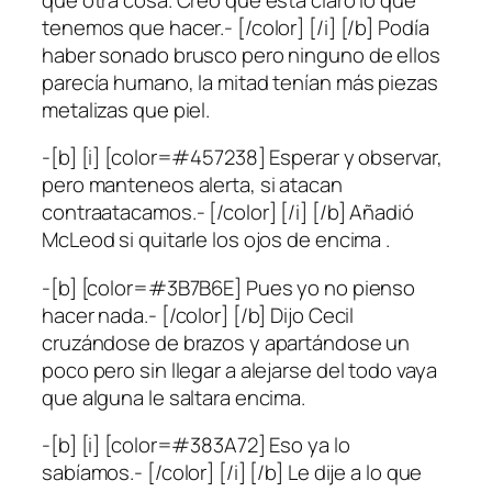
tenemos que hacer.- [/color] [/i] [/b] Podía
haber sonado brusco pero ninguno de ellos
parecía humano, la mitad tenían más piezas
metalizas que piel.
-[b] [i] [color=#457238] Esperar y observar,
pero manteneos alerta, si atacan
contraatacamos.- [/color] [/i] [/b] Añadió
McLeod si quitarle los ojos de encima .
-[b] [color=#3B7B6E] Pues yo no pienso
hacer nada.- [/color] [/b] Dijo Cecil
cruzándose de brazos y apartándose un
poco pero sin llegar a alejarse del todo vaya
que alguna le saltara encima.
-[b] [i] [color=#383A72] Eso ya lo
sabíamos.- [/color] [/i] [/b] Le dije a lo que