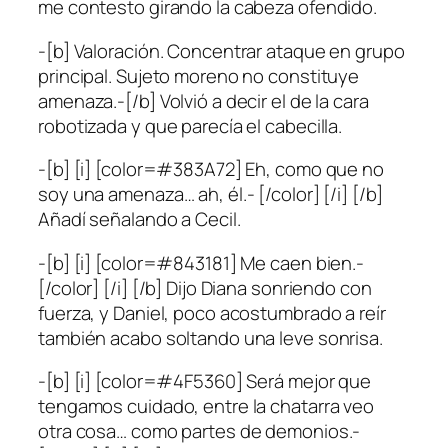
me contesto girando la cabeza ofendido.
-[b] Valoración. Concentrar ataque en grupo
principal. Sujeto moreno no constituye
amenaza.-[/b] Volvió a decir el de la cara
robotizada y que parecía el cabecilla.
-[b] [i] [color=#383A72] Eh, como que no
soy una amenaza… ah, él.- [/color] [/i] [/b]
Añadí señalando a Cecil.
-[b] [i] [color=#843181] Me caen bien.-
[/color] [/i] [/b] Dijo Diana sonriendo con
fuerza, y Daniel, poco acostumbrado a reír
también acabo soltando una leve sonrisa.
-[b] [i] [color=#4F5360] Será mejor que
tengamos cuidado, entre la chatarra veo
otra cosa… como partes de demonios.-