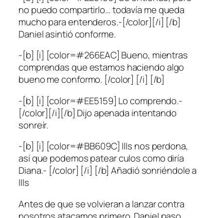
no puedo compartirlo… todavía me queda
mucho para entenderos.-[/color][/i] [/b]
Daniel asintió conforme.
-[b] [i] [color=#266EAC] Bueno, mientras
comprendas que estamos haciendo algo
bueno me conformo. [/color] [/i] [/b]
-[b] [i] [color=#EE5159] Lo comprendo.-
[/color][/i][/b] Dijo apenada intentando
sonreír.
-[b] [i] [color=#BB609C] Ills nos perdona,
así que podemos patear culos como diría
Diana.- [/color] [/i] [/b] Añadió sonriéndole a
Ills
Antes de que se volvieran a lanzar contra
nosotros atacamos primero. Daniel paso