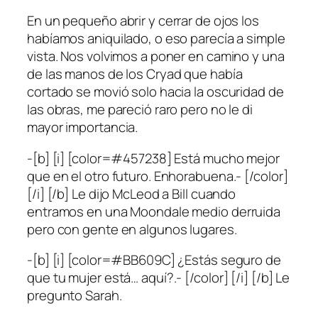
En un pequeño abrir y cerrar de ojos los
habíamos aniquilado, o eso parecía a simple
vista. Nos volvimos a poner en camino y una
de las manos de los Cryad que había
cortado se movió solo hacia la oscuridad de
las obras, me pareció raro pero no le di
mayor importancia.
-[b] [i] [color=#457238] Está mucho mejor
que en el otro futuro. Enhorabuena.- [/color]
[/i] [/b] Le dijo McLeod a Bill cuando
entramos en una Moondale medio derruida
pero con gente en algunos lugares.
-[b] [i] [color=#BB609C] ¿Estás seguro de
que tu mujer está… aquí?.- [/color] [/i] [/b] Le
pregunto Sarah.