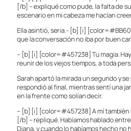
[/b] – expliqué como pude, la falta de 
escenario en mi cabeza me hacían creer 
Ella asintió, seria.- [b] [i] [color=#BB
que la conversación no iba por buen cam
– [b] [i] [color=#457238] Tu magia. Hay 
reunir de los viejos tiempos, a toda pe
Sarah apartó la mirada un segundo y se 
respondió al final, mientras sentí una ja
en la frente como solían decir.
– [b] [i] [color=#457238] A mí también 
[/b] – repliqué. Habíamos hablado entr
Diana, y cuando lo habíamos hecho no h