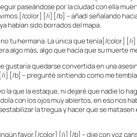
seguir paseándose por la ciudad con ella muert
os.[/color] [/i] [/b] – añadí señalando haci
 ya habían sido borrados del mapa.
no tu hermana. La única que tenía[/color] [/i]
era algo más, algo que hacía que su muerte me 
 le gustaría quedarse convertida en una asesi
/i] [/b] – pregunté sintiendo como me tembl
 la que la estaque, ni dejaré que nadie lo hag
dola con los ojos muy abiertos, en eso nos ha
estabilizar la tregua y hacer que se matasen e
ngún favor.[/color] [/i] [/b] – dije con voz ca