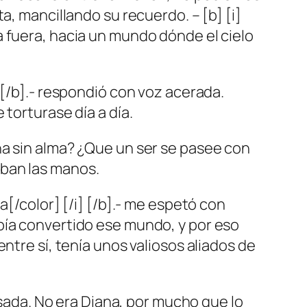
a, mancillando su recuerdo. – [b] [i]
a fuera, hacia un mundo dónde el cielo
 [/b].- respondió con voz acerada.
torturase día a día.
na sin alma? ¿Que un ser se pasee con
aban las manos.
a[/color] [/i] [/b].- me espetó con
bía convertido ese mundo, y por eso
ntre sí, tenía unos valiosos aliados de
nsada. No era Diana, por mucho que lo