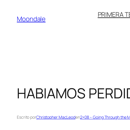
Saltar
PRIMERA 
al
Moondale
contenido
HABIAMOS PERDI
Escrito por
Christopher MacLeod
en
2×08 – Going Through the 