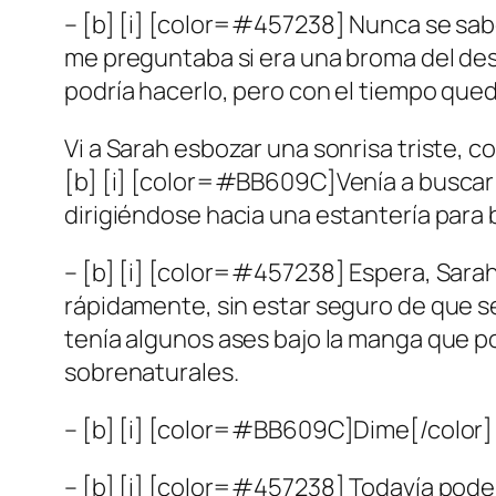
– [b] [i] [color=#457238] Nunca se sabe,
me preguntaba si era una broma del dest
podría hacerlo, pero con el tiempo quedó
Vi a Sarah esbozar una sonrisa triste, c
[b] [i] [color=#BB609C]Venía a buscar un
dirigiéndose hacia una estantería para 
– [b] [i] [color=#457238] Espera, Sarah.
rápidamente, sin estar seguro de que s
tenía algunos ases bajo la manga que po
sobrenaturales.
– [b] [i] [color=#BB609C]Dime[/color] 
– [b] [i] [color=#457238] Todavía podem