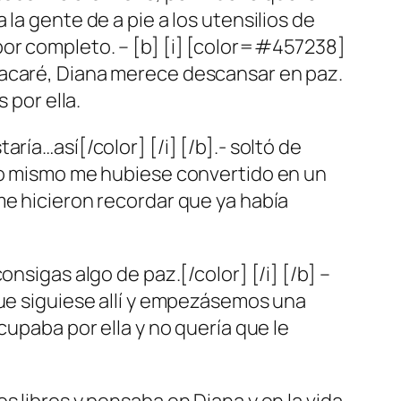
la gente de a pie a los utensilios de
por completo. – [b] [i] [color=#457238]
tacaré, Diana merece descansar en paz.
 por ella.
ía…así[/color] [/i] [/b].- soltó de
 yo mismo me hubiese convertido en un
me hicieron recordar que ya había
nsigas algo de paz.[/color] [/i] [/b] –
que siguiese allí y empezásemos una
cupaba por ella y no quería que le