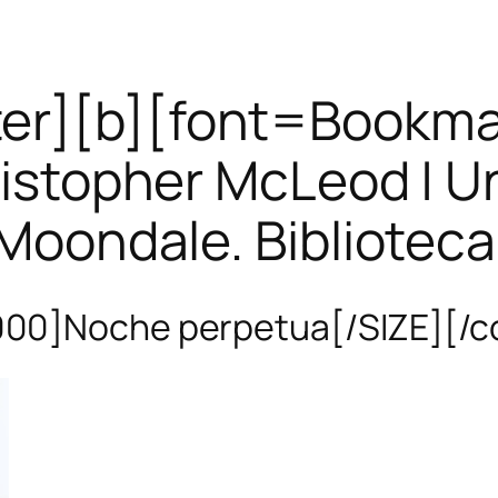
ter][b][font=Bookman
istopher McLeod | Un
Moondale. Biblioteca
0]Noche perpetua[/SIZE][/col