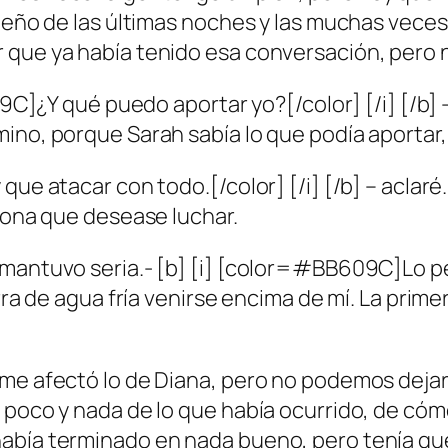
sueño de las últimas noches y las muchas veces
que ya había tenido esa conversación, pero no
609C]¿Y qué puedo aportar yo?[/color] [/i] [/b]
ino, porque Sarah sabía lo que podía aportar,
que atacar con todo.[/color] [/i] [/b] – aclar
rsona que desease luchar.
mantuvo seria.- [b] [i] [color=#BB609C]Lo pens
rra de agua fría venirse encima de mí. La primer
me afectó lo de Diana, pero no podemos dejarla
e poco y nada de lo que había ocurrido, de có
abía terminado en nada bueno, pero tenía qu