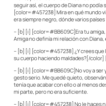
seguir así, el cuerpo de Diana no podía 
[color=#457238] Mira en qué mundo vivim
era siempre negro, dónde varios países
– [b] [i] [color=#BB609C]Era tu amiga, 
Amiga no definía mi relación con Diana, 
– [b] [i] [color=#457238] ¿Y crees que
su cuerpo haciendo maldades?[/color] [
– [b] [i] [color=#BB609C]No voy a ser yo
gesto serio. Me quedé quieto, observán
tenía que acabar con ello o al menos des
mi parte, pero no era suficiente.
– [b] [i] [color=#457238] No le haces ni