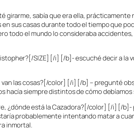
té girarme, sabía que era ella, prácticamente 
 en sus casas durante todo el tiempo que podí
ero todo el mundo lo consideraba accidentes, in
topher?[/SIZE] [/i] [/b]- escuché decir a la vo
van las cosas?[/color] [/i] [/b] – pregunté ob
nos hacía siempre distintos de cómo debíamos 
 ¿dónde está la Cazadora?[/color] [/i] [/b]-
staría probablemente intentando matar a cua
ra inmortal.