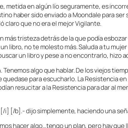
 metida en algún lío seguramente, es incorregi
ino haber sido enviado a Moondale para ser su
 claro que no era el mejor Vigilante.
on más tristeza detrás de la que podía esbozar
 libro, no te molesto más. Saluda a tu mujer d
buscar un libro y pese a no encontrarlo, hizo 
 Tenemos algo que hablar. De los viejos tiempos
e quedase para escucharlo. La Resistencia en
dían resucitar a la Resistencia para dar al me
[/i] [/b].- dijo simplemente, haciendo una se
os hacer algo…tengo un plan, pero hay que lle