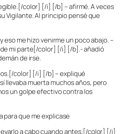
ble.[/color] [/i] [/b] – afirmé. A veces
 Vigilante. Al principio pensé que
 y eso me hizo venirme un poco abajo. –
e mi parte[/color] [/i] [/b].- añadió
ademán de irse.
.[/color] [/i] [/b] – expliqué
 sí llevaba muerta muchos años, pero
nos un golpe efectivo contra los
ña para que me explicase
varlo a cabo cuando antes.[/color] [/i]