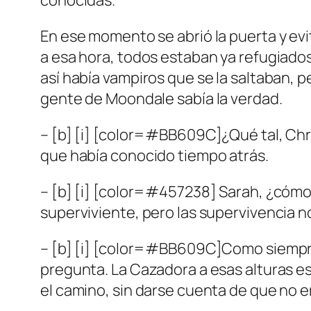
conocidas.
En ese momento se abrió la puerta y evi
a esa hora, todos estaban ya refugiados
así había vampiros que se la saltaban, p
gente de Moondale sabía la verdad.
– [b] [i] [color=#BB609C]¿Qué tal, Chris
que había conocido tiempo atrás.
– [b] [i] [color=#457238] Sarah, ¿cómo 
superviviente, pero las supervivencia 
– [b] [i] [color=#BB609C]Como siempre,
pregunta. La Cazadora a esas alturas e
el camino, sin darse cuenta de que no e