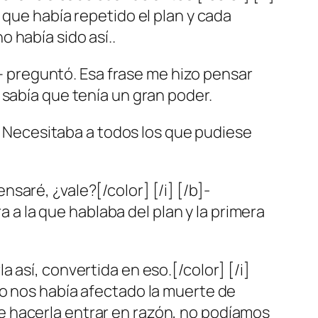
 que había repetido el plan y cada
 había sido así..
 – preguntó. Esa frase me hizo pensar
 sabía que tenía un gran poder.
é. Necesitaba a todos los que pudiese
aré, ¿vale?[/color] [/i] [/b]-
a a la que hablaba del plan y la primera
 así, convertida en eso.[/color] [/i]
mo nos había afectado la muerte de
e hacerla entrar en razón, no podíamos