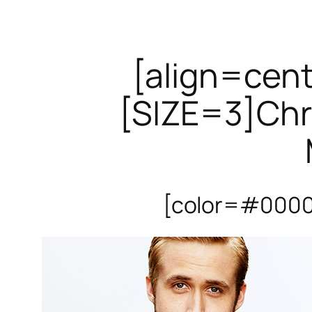
[align=cen
[SIZE=3]Chr
[color=#00000