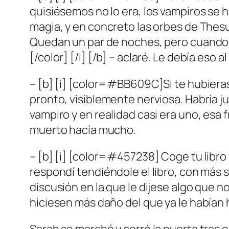
quisiésemos no lo era, los vampiros se h
magia, y en concreto las orbes de Thes
Quedan un par de noches, pero cuando l
[/color] [/i] [/b] – aclaré. Le debía eso
– [b] [i] [color=#BB609C]Si te hubieras 
pronto, visiblemente nerviosa. Habría 
vampiro y en realidad casi era uno, esa
muerto hacía mucho.
– [b] [i] [color=#457238] Coge tu libro 
respondí tendiéndole el libro, con más 
discusión en la que le dijese algo que n
hiciesen más daño del que ya le habían