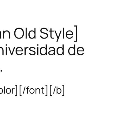
 Old Style]
iversidad de
.
or][/font][/b]