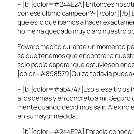
– [b][color=#244E2A] Entonces nosotro
con ese último campeón?- [/color][/b] E
que es lo que íbamos a hacer exactame
no me ha quedado muy claro nuestro obj
Edward medito durante un momento p
sé que tenemos que encontrar a nuestros
solo podía esperar que estuviesen encer
[color=#898579]Quizá todavía pueda cum
– [b][color=#ab4747]Eso si ese tío os ha
a los demás y en concreto a mi. Seguro q
mente cuando decidimos salir, Alex no 
en su mayor medida.
– [b][color=#244E2A] Parecía conocerno