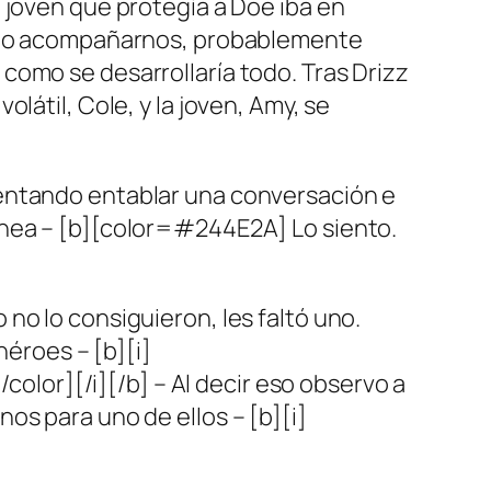
 joven que protegía a Doe iba en
ió no acompañarnos, probablemente
como se desarrollaría todo. Tras Drizz
látil, Cole, y la joven, Amy, se
tentando entablar una conversación e
ónea – [b][color=#244E2A] Lo siento.
no lo consiguieron, les faltó uno.
héroes – [b][i]
or][/i][/b] – Al decir eso observo a
os para uno de ellos – [b][i]