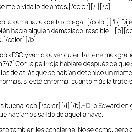
me olvida lo de antes.[/color][/i][/b]
 las amenazas de tu colega.-[/color][/b] Dij
ién había alguien demasiado irascible – [b][c
.[/color][/b]
s ESO y vamos a ver quién la tiene más grand
747]Con la pelirroja hablaré después de que 
 a los de atrás que se habían detenido un mome
formas, si está enferma, cuanto más la tratéi
 buena idea.[/color][/i][/b].- Dijo Edward en 
e habíamos salido de aquella nave.
sto también les concierne. No se como, pero 