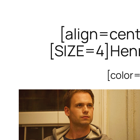
[align=cen
[SIZE=4]Henr
[color=