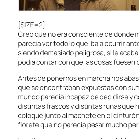
[SIZE=2]
Creo que no era consciente de donde me
parecía ver todo lo que iba a ocurrir an
siendo demasiado peligrosa, si le acaba
podía contar con que las cosas fuesen c
Antes de ponernos en marcha nos abast
que se encontraban expuestas con sumo c
mundo parecía incapaz de decidirse y co
distintas frascos y distintas runas que 
coloque junto al machete en el cinturón
florete que no parecía pesar mucho per