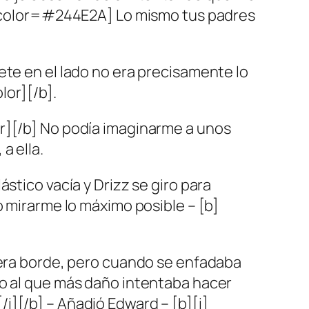
b][color=#244E2A] Lo mismo tus padres
ete en el lado no era precisamente lo
lor][/b].
or][/b] No podía imaginarme a unos
a ella.
stico vacía y Drizz se giro para
o mirarme lo máximo posible – [b]
o era borde, pero cuando se enfadaba
ro al que más daño intentaba hacer
i][/b] – Añadió Edward – [b][i]