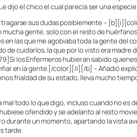
Le dijo el chico el cual parecía ser una especi
o tragarse sus dudas posiblemente – [b][i][
mucha gente, solo con el resto de huérfanos 
eces en las que me agobiaba toda la gente del
 de cuidarlos, la que por lo visto era madre d
79]Si los Enfermeros hubieran sabido quiene
nfiar en la gente.[/color][/i][/b] – Añadió e
enos frialdad de su estado, lleva mucho tie
 mal todo lo que digo, incluso cuando no es de
e hubiese ofendido y se adelanto al resto mov
asero durante un momento, apartando la vista 
s tarde.