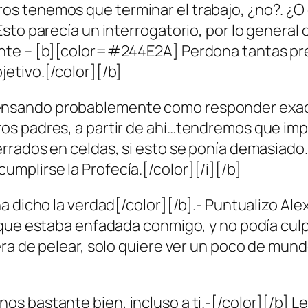
s tenemos que terminar el trabajo, ¿no?. ¿O 
sto parecía un interrogatorio, por lo general
nte – [b][color=#244E2A] Perdona tantas pre
etivo.[/color][/b]
ensando probablemente como responder exac
 padres, a partir de ahí…tendremos que improv
rados en celdas, si esto se ponía demasiado… 
plirse la Profecía.[/color][/i][/b]
 dicho la verdad[/color][/b].- Puntualizo Alex 
ue estaba enfadada conmigo, y no podía culparl
era de pelear, solo quiere ver un poco de mu
s bastante bien, incluso a ti.-[/color][/b] L