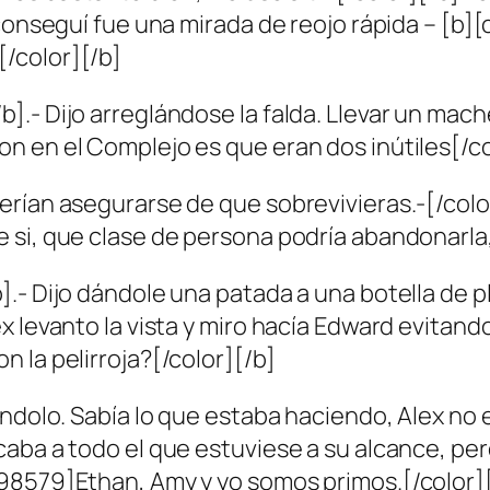
e conseguí fue una mirada de reojo rápida – [
/color][/b]
.- Dijo arreglándose la falda. Llevar un mach
 en el Complejo es que eran dos inútiles[/co
erían asegurarse de que sobrevivieras.-[/col
si, que clase de persona podría abandonarla, 
- Dijo dándole una patada a una botella de plá
x levanto la vista y miro hacía Edward evitand
 la pelirroja?[/color][/b]
ándolo. Sabía lo que estaba haciendo, Alex n
caba a todo el que estuviese a su alcance, pe
8579]Ethan, Amy y yo somos primos.[/color][/