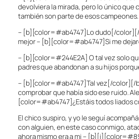
devolviera la mirada, pero lo único qu
también son parte de esos campeones.[
– [b][color=#ab4747]Lo dudo[/color][/b]
mejor – [b][color=#ab4747]Si me dejaron
– [b][color=#244E2A] O tal vez solo qu
padres que abandonan a su hijos porque 
– [b][color=#ab4747]Tal vez[/color][/b].
comprobar que había sido ese ruido. Ale
[color=#ab4747]¿Estáis todos liados con
El chico suspiro, y yo le seguí acompañ
con alguien, en este caso conmigo, ata
ahora mismo era a mi – [b][i][color=#89