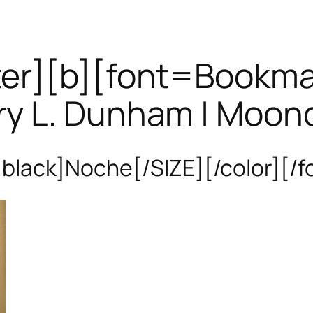
ter][b][font=Bookman
y L. Dunham | Moond
black]Noche[/SIZE][/color][/f