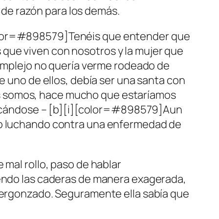
e de razón para los demás.
color=#898579]Tenéis que entender que
que viven con nosotros y la mujer que
 complejo no quería verme rodeado de
e uno de ellos, debía ser una santa con
s somos, hace mucho que estaríamos
xplicándose – [b][i][color=#898579]Aun
mpo luchando contra una enfermedad de
 mal rollo, paso de hablar
iendo las caderas de manera exagerada,
avergonzado. Seguramente ella sabía que