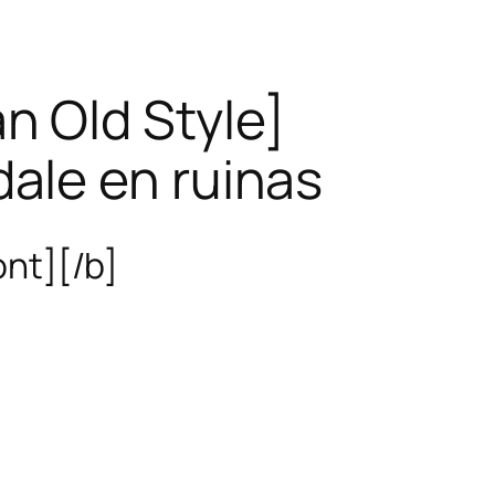
 Old Style]
ale en ruinas
ont][/b]