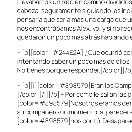
Llevábamos un rato en camino divididos 
cabeza, seguramente siguiendo las indi
pensaría que sería más una carga que u
nos encontrábamos Alex, yo, y si no recu
quedaron un poco más atrás hablando e
– [b][color=#244E2A] ¿Que ocurrió con 
intentando saber un poco más de ellos,
No tienes porque responder.[/color][/b
– [b][i][color=#898579]Eran los Campeon
[/color][/i][/b] – Por como le salían la
[color=#898579]Nosotros éramos demasi
su compañero un momento, al parecer esa
[color=#898579]nos contó. Desaparecier