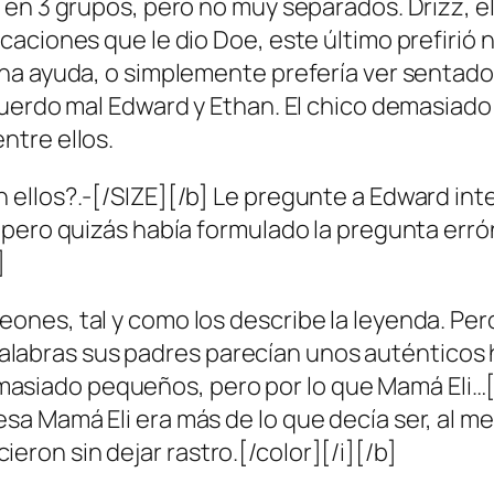
en 3 grupos, pero no muy separados. Drizz, el
caciones que le dio Doe, este último prefir
na ayuda, o simplemente prefería ver sentado 
erdo mal Edward y Ethan. El chico demasiado vo
ntre ellos.
ellos?.-[/SIZE][/b] Le pregunte a Edward in
 pero quizás había formulado la pregunta err
]
es, tal y como los describe la leyenda. Pero 
s palabras sus padres parecían unos auténticos 
ado pequeños, pero por lo que Mamá Eli…[/col
 Mamá Eli era más de lo que decía ser, al men
on sin dejar rastro.[/color][/i][/b]