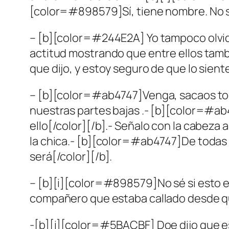
[color=#898579]Sí, tiene nombre. No se 
– [b][color=#244E2A] Yo tampoco olvido
actitud mostrando que entre ellos tamb
que dijo, y estoy seguro de que lo siente
– [b][color=#ab4747]Venga, sacaos todo
nuestras partes bajas .- [b][color=#ab4
ello[/color][/b].- Señalo con la cabeza
la chica.- [b][color=#ab4747]De todas 
será[/color][/b].
– [b][i][color=#898579]No sé si esto es
compañero que estaba callado desde qu
-[b][i][color=#5BACBF] Doe dijo que e