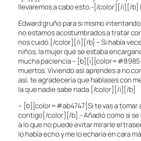
llevaremos a cabo esto.-[/color][/i][/b] 
Edward gruño para si mismo intentand
no estamos acostumbrados a tratar con 
nos cuidó.[/color][/i][/b] – Si había v
niños, la mujer que se estaba encargando
mucha paciencia – [b][i][color=#8985
muertos. Viviendo así aprendes a no co
así, te agradecería que hablases con m
la que nadie sabe nada.[/color][/i][/b]
– [b][color=#ab4747]Si te vas a tomar a
contigo[/color][/b].- Añadió como si s
a lo que no puede evitar mirarle el tr
lo había echo y me lo echaría en cara má