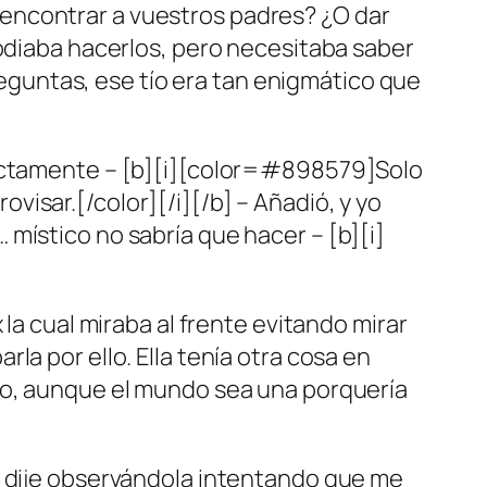
encontrar a vuestros padres? ¿O dar
 odiaba hacerlos, pero necesitaba saber
guntas, ese tío era tan enigmático que
tamente – [b][i][color=#898579]Solo
isar.[/color][/i][/b] – Añadió, y yo
místico no sabría que hacer – [b][i]
la cual miraba al frente evitando mirar
a por ello. Ella tenía otra cosa en
ndo, aunque el mundo sea una porquería
e dije observándola intentando que me