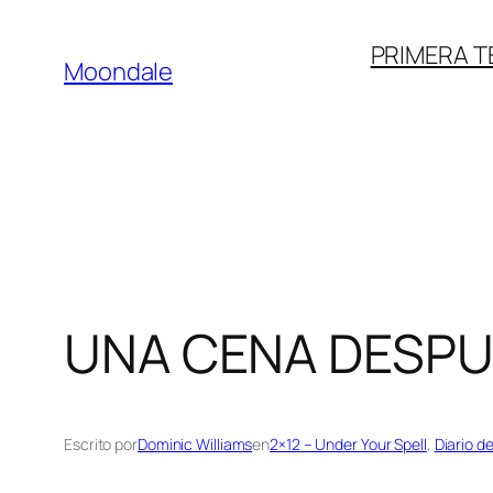
Saltar
PRIMERA 
al
Moondale
contenido
UNA CENA DESPU
Escrito por
Dominic Williams
en
2×12 – Under Your Spell
, 
Diario d