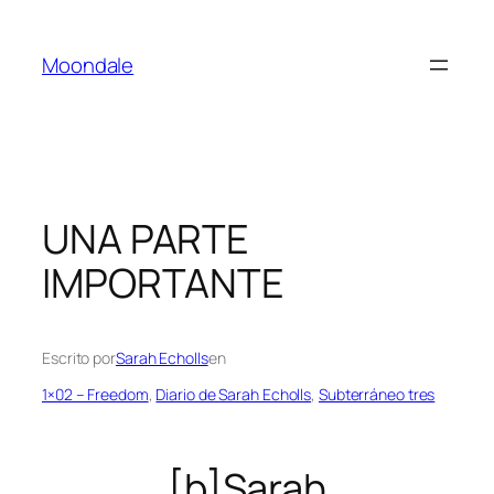
Saltar
al
Moondale
contenido
UNA PARTE
IMPORTANTE
Escrito por
Sarah Echolls
en
1×02 – Freedom
, 
Diario de Sarah Echolls
, 
Subterráneo tres
[b]Sarah