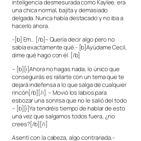
inteligencia desmesurada como Kaylee, era
una chica normal, bajita y demasiado
delgada. Nunca había destacado y no iba a
hacerlo ahora.
-[b] Em… [/b]– Quería decir algo pero no
sabía exactamente qué.- [b]Ayúdame Cecil,
dime qué hago con él. [/b]
– [b][i]Ahora no hagas nada, lo único que
conseguirás es rallarte con un tema que te
dejará indefensa a lo que salga de cualquier
rincón[/b][/i]. – Movió los labios para
esbozar una sonrisa que no le salió del todo
– [b][i]Ya tendréis tiempo de hablar de esto
una vez que salgamos todos fuera, ¿no
crees?[/b][/i]
Asentí con la cabeza, algo contrariada.-