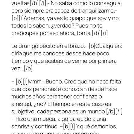
vueltas[/b][/i].- No sabía cómo lo conseguía,
pero siempre era capaz de tranquilizarme.-
[b][i]Además, ya ves lo guapo que soy y no
todos lo saben, ¿verdad? Pues no te
preocupes por eso ahora, tonta.[/b][/i]
Le di un golpecito en el brazo.- [b]Cualquiera
diría que me conoces desde hace poco
tiempo y que acabas de verme por primera
vez…[/b]
– [b][i]Mmm… Bueno. Creo que no hace falta
que dos personas e conozcan desde hace
muchos años para tener confianza o
amistad, ¿no? El tiempo en este caso es
subjetivo, cada persona es un mundo [/b][/i]
– Hizo una mueca, algo parecido a una
sonrisa y continuó. –[b][i] Y qué demonios,
somos dos mundos que están más