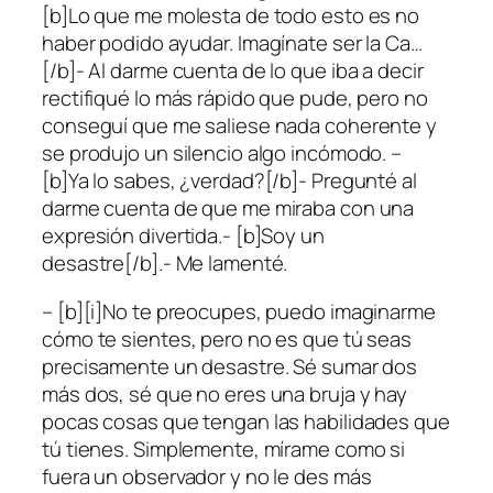
[b]Lo que me molesta de todo esto es no
haber podido ayudar. Imagínate ser la Ca…
[/b]- Al darme cuenta de lo que iba a decir
rectifiqué lo más rápido que pude, pero no
conseguí que me saliese nada coherente y
se produjo un silencio algo incómodo. –
[b]Ya lo sabes, ¿verdad?[/b]- Pregunté al
darme cuenta de que me miraba con una
expresión divertida.- [b]Soy un
desastre[/b].- Me lamenté.
– [b][i]No te preocupes, puedo imaginarme
cómo te sientes, pero no es que tú seas
precisamente un desastre. Sé sumar dos
más dos, sé que no eres una bruja y hay
pocas cosas que tengan las habilidades que
tú tienes. Simplemente, mírame como si
fuera un observador y no le des más