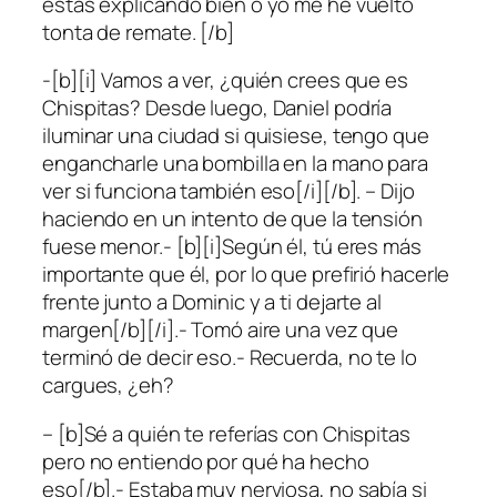
estás explicando bien o yo me he vuelto
tonta de remate. [/b]
-[b][i] Vamos a ver, ¿quién crees que es
Chispitas? Desde luego, Daniel podría
iluminar una ciudad si quisiese, tengo que
engancharle una bombilla en la mano para
ver si funciona también eso[/i][/b]. – Dijo
haciendo en un intento de que la tensión
fuese menor.- [b][i]Según él, tú eres más
importante que él, por lo que prefirió hacerle
frente junto a Dominic y a ti dejarte al
margen[/b][/i].- Tomó aire una vez que
terminó de decir eso.- Recuerda, no te lo
cargues, ¿eh?
– [b]Sé a quién te referías con Chispitas
pero no entiendo por qué ha hecho
eso[/b].- Estaba muy nerviosa, no sabía si