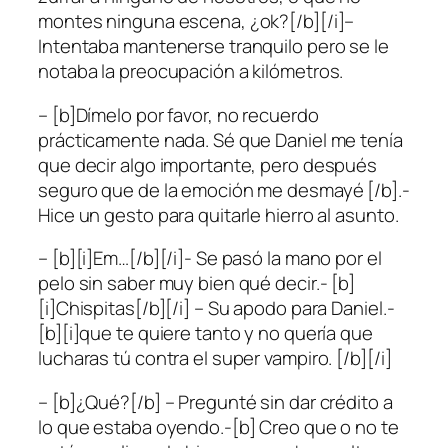
montes ninguna escena, ¿ok?[/b][/i]–
Intentaba mantenerse tranquilo pero se le
notaba la preocupación a kilómetros.
– [b]Dímelo por favor, no recuerdo
prácticamente nada. Sé que Daniel me tenía
que decir algo importante, pero después
seguro que de la emoción me desmayé [/b].-
Hice un gesto para quitarle hierro al asunto.
– [b][i]Em…[/b][/i]- Se pasó la mano por el
pelo sin saber muy bien qué decir.- [b]
[i]Chispitas[/b][/i] – Su apodo para Daniel.-
[b][i]que te quiere tanto y no quería que
lucharas tú contra el super vampiro. [/b][/i]
– [b]¿Qué?[/b] – Pregunté sin dar crédito a
lo que estaba oyendo.-[b] Creo que o no te