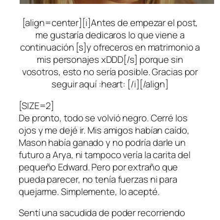
[align=center][i]Antes de empezar el post,
me gustaría dedicaros lo que viene a
continuación [s]y ofreceros en matrimonio a
mis personajes xDDD[/s] porque sin
vosotros, esto no sería posible. Gracias por
seguir aquí :heart: [/i][/align]
[SIZE=2]
De pronto, todo se volvió negro. Cerré los
ojos y me dejé ir. Mis amigos habían caído,
Mason había ganado y no podría darle un
futuro a Arya, ni tampoco vería la carita del
pequeño Edward. Pero por extraño que
pueda parecer, no tenía fuerzas ni para
quejarme. Simplemente, lo acepté.
Sentí una sacudida de poder recorriendo