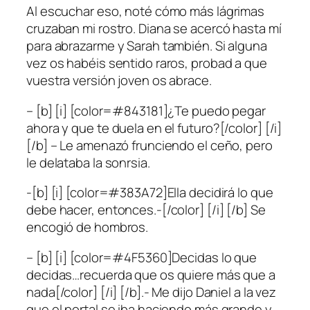
Al escuchar eso, noté cómo más lágrimas
cruzaban mi rostro. Diana se acercó hasta mí
para abrazarme y Sarah también. Si alguna
vez os habéis sentido raros, probad a que
vuestra versión joven os abrace.
– [b] [i] [color=#843181]¿Te puedo pegar
ahora y que te duela en el futuro?[/color] [/i]
[/b] – Le amenazó frunciendo el ceño, pero
le delataba la sonrsia.
-[b] [i] [color=#383A72]Ella decidirá lo que
debe hacer, entonces.-[/color] [/i] [/b] Se
encogió de hombros.
– [b] [i] [color=#4F5360]Decidas lo que
decidas…recuerda que os quiere más que a
nada[/color] [/i] [/b].- Me dijo Daniel a la vez
que el portal se iba haciendo más grande y