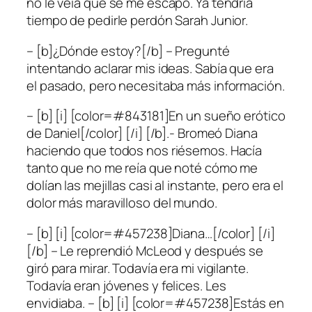
no le veía que se me escapó. Ya tendría
tiempo de pedirle perdón Sarah Junior.
– [b]¿Dónde estoy?[/b] – Pregunté
intentando aclarar mis ideas. Sabía que era
el pasado, pero necesitaba más información.
– [b] [i] [color=#843181]En un sueño erótico
de Daniel[/color] [/i] [/b].- Bromeó Diana
haciendo que todos nos riésemos. Hacía
tanto que no me reía que noté cómo me
dolían las mejillas casi al instante, pero era el
dolor más maravilloso del mundo.
– [b] [i] [color=#457238]Diana…[/color] [/i]
[/b] – Le reprendió McLeod y después se
giró para mirar. Todavía era mi vigilante.
Todavía eran jóvenes y felices. Les
envidiaba. – [b] [i] [color=#457238]Estás en