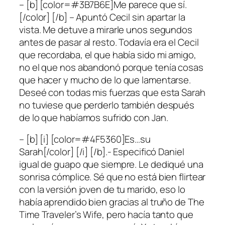
– [b] [color=#3B7B6E]Me parece que sí.
[/color] [/b] – Apuntó Cecil sin apartar la
vista. Me detuve a mirarle unos segundos
antes de pasar al resto. Todavía era el Cecil
que recordaba, el que había sido mi amigo,
no el que nos abandonó porque tenía cosas
que hacer y mucho de lo que lamentarse.
Deseé con todas mis fuerzas que esta Sarah
no tuviese que perderlo también después
de lo que habíamos sufrido con Jan.
– [b] [i] [color=#4F5360]Es…su
Sarah[/color] [/i] [/b].- Especificó Daniel
igual de guapo que siempre. Le dediqué una
sonrisa cómplice. Sé que no está bien flirtear
con la versión joven de tu marido, eso lo
había aprendido bien gracias al truño de The
Time Traveler’s Wife, pero hacía tanto que