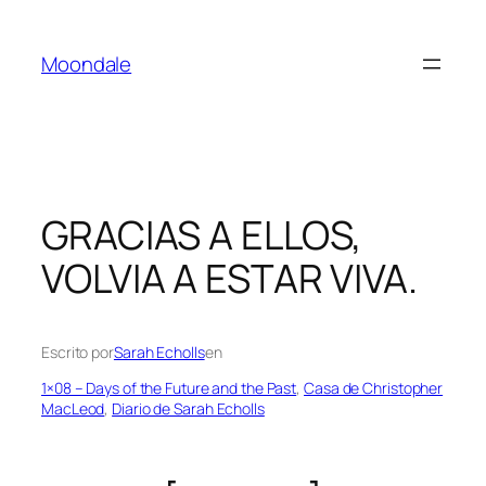
Saltar
al
Moondale
contenido
GRACIAS A ELLOS,
VOLVIA A ESTAR VIVA.
Escrito por
Sarah Echolls
en
1×08 – Days of the Future and the Past
, 
Casa de Christopher
MacLeod
, 
Diario de Sarah Echolls