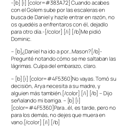
-[b] [i] [color=#383A72] Cuando acabes
con el Golem sube por las escaleras en
busca de Daniel y hazle entrar en razón, no
os quedéis a enfrentaros con él, dejadlo
para otro día.-[/color] [/i] [/b]Me pidió
Dominic.
– [b]¿Daniel ha ido a por…Mason?[/b]-
Pregunté notando cómo se me saltaban las
lágrimas. Culpa del embarazo, claro.
– [b] [i] [color=#4F5360]No vayas. Tomó su
decisión, Arya necesita a su madre, y
alguien más también.[/color] [/i] [/b] – Dijo
señalando mi barriga. – [b] [i]
[color=#4F5360]Para…él, es tarde, pero no
para los demás, no dejes que muera en
vano.[/color] [/i] [/b]