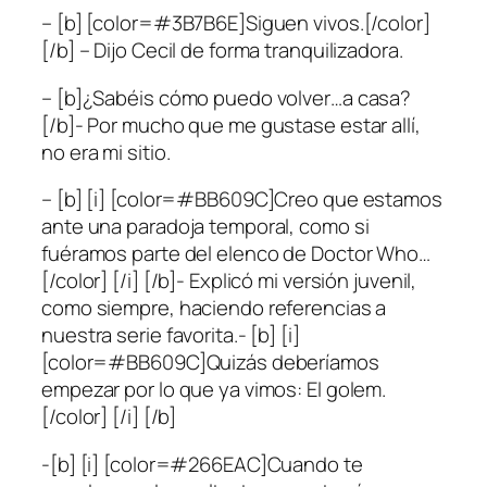
– [b] [color=#3B7B6E]Siguen vivos.[/color]
[/b] – Dijo Cecil de forma tranquilizadora.
– [b]¿Sabéis cómo puedo volver…a casa?
[/b]- Por mucho que me gustase estar allí,
no era mi sitio.
– [b] [i] [color=#BB609C]Creo que estamos
ante una paradoja temporal, como si
fuéramos parte del elenco de Doctor Who…
[/color] [/i] [/b]- Explicó mi versión juvenil,
como siempre, haciendo referencias a
nuestra serie favorita.- [b] [i]
[color=#BB609C]Quizás deberíamos
empezar por lo que ya vimos: El golem.
[/color] [/i] [/b]
-[b] [i] [color=#266EAC]Cuando te