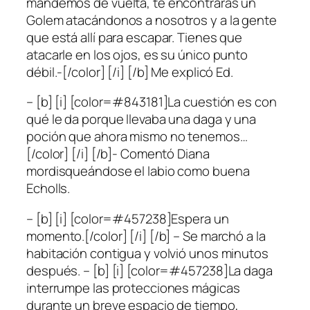
mandemos de vuelta, te encontrarás un
Golem atacándonos a nosotros y a la gente
que está allí para escapar. Tienes que
atacarle en los ojos, es su único punto
débil.-[/color] [/i] [/b] Me explicó Ed.
– [b] [i] [color=#843181]La cuestión es con
qué le da porque llevaba una daga y una
poción que ahora mismo no tenemos…
[/color] [/i] [/b]- Comentó Diana
mordisqueándose el labio como buena
Echolls.
– [b] [i] [color=#457238]Espera un
momento.[/color] [/i] [/b] – Se marchó a la
habitación contigua y volvió unos minutos
después. – [b] [i] [color=#457238]La daga
interrumpe las protecciones mágicas
durante un breve espacio de tiempo,