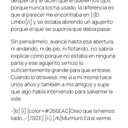
despierta y le dicen que le duelen los ojos
porque nunca los ha usado, la diferencia es
que al parecer me encontraba en [i]El
Limbo[/i] y se estaba abriendo un agujerito
porque el que se suponía que debía pasar.
Sin pensármelo, avancé hasta esa abertura,
ni andando, ni de pie, ni flotando…no sabría
explicar cómo porque no estaba en ninguna
parte y ese agujerito se hizo lo
suficientemente grande para que entrase.
Cuando lo atravesé, me vi a mí misma hace
unos años y también a mis amigos y supe
que algo había intervenido para salvarme la
vida.
-[b] [i] [color=#266EAC]Creo que la hemos
liado…-[/SIZE] [/i] [/b]Murmuró Ed al verme.