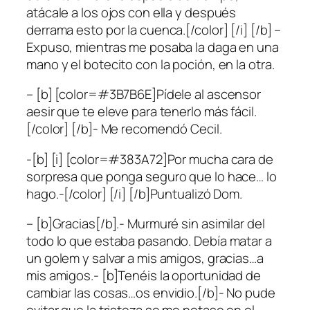
atácale a los ojos con ella y después
derrama esto por la cuenca.[/color] [/i] [/b] –
Expuso, mientras me posaba la daga en una
mano y el botecito con la poción, en la otra.
– [b] [color=#3B7B6E]Pídele al ascensor
aesir que te eleve para tenerlo más fácil.
[/color] [/b]- Me recomendó Cecil.
-[b] [i] [color=#383A72]Por mucha cara de
sorpresa que ponga seguro que lo hace… lo
hago.-[/color] [/i] [/b]Puntualizó Dom.
– [b]Gracias[/b].- Murmuré sin asimilar del
todo lo que estaba pasando. Debía matar a
un golem y salvar a mis amigos, gracias…a
mis amigos.- [b]Tenéis la oportunidad de
cambiar las cosas…os envidio.[/b]- No pude