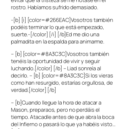
evitar que la tristeza se me notase en el
rostro. Habíamos sufrido demasiado.
-[b] [i] [color=#266EAC]Vosotros también
podéis terminar lo que está empezado,
suerte.-[/color] [/i] [/b]Ed me dio una
palmadita en la espalda para animarme.
– [b] [color=#8A3C3C]Vosotros también
tenéis la oportunidad de vivir y seguir
luchando.[/color] [/b] – Liad sonreía al
decirlo. – [b] [color=#8A3C3C]Si los vieras
como han resurgido, estarías orgullosa, de
verdad.[/color] [/b]
– [b]Cuando llegue la hora de atacar a
Mason, preparaos, pero no perdáis el
tiempo. Atacadle antes de que abra la boca
del Infierno o pasará lo que ya habéis visto…