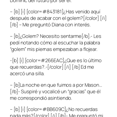
Dominic del futuro por ser él.
– [b] [i] [color=#843181]¿Has venido aquí
después de acabar con el golem?[/color] [/i]
[/b] – Me preguntó Diana con interés.
– [b]¿Golem? Necesito sentarme[/b].- Les
pedí notando cómo al escuchar la palabra
“golem” mis piernas empezaban a flojear.
-[b] [i] [color=#266EAC]¿Que es lo último
que recuerdas?.-[/color] [/i] [/b] Ed me
acercó una silla.
– [b]La noche en que fuimos a por Mason…
[/b]- Suspiré y vocalicé un “gracias” que él
me correspondió asintiendo.
– [b] [i] [color=#BB609C]¿No recuerdas
nada más?[/color] [/i] [/b]- Me preguntó mi