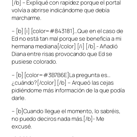
[/b] – Expliqué con rapidez porque el portal
volvía a abrirse indicándome que debía
marcharme.
– [b] [i] [color=#843181]…Que en el caso de
Ed no está tan mal porque se beneficia a mi
hermana mediana[/color] [/i] [/b].- Añadió
Diana entre risas provocando que Ed se
pusiese colorado.
– [b] [color=#3B7B6E]La pregunta es…
¿cuándo?[/color] [/b] – Arqueó las cejas
pidiéndome más información de la que podía
darle.
– [b]Cuando llegue el momento, lo sabréis,
no puedo deciros nada más.[/b]- Me
excusé.