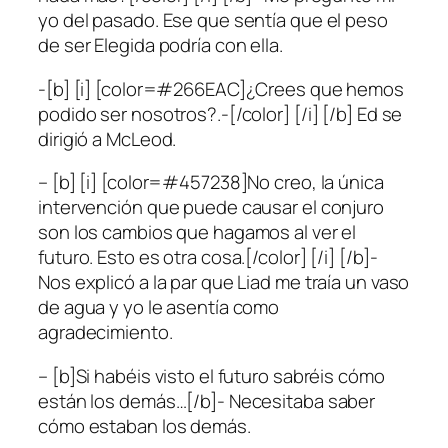
yo del pasado. Ese que sentía que el peso
de ser Elegida podría con ella.
-[b] [i] [color=#266EAC]¿Crees que hemos
podido ser nosotros?.-[/color] [/i] [/b] Ed se
dirigió a McLeod.
– [b] [i] [color=#457238]No creo, la única
intervención que puede causar el conjuro
son los cambios que hagamos al ver el
futuro. Esto es otra cosa.[/color] [/i] [/b]-
Nos explicó a la par que Liad me traía un vaso
de agua y yo le asentía como
agradecimiento.
– [b]Si habéis visto el futuro sabréis cómo
están los demás…[/b]- Necesitaba saber
cómo estaban los demás.