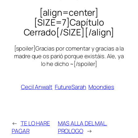
[align=center]
[SIZE=7]Capítulo
Cerrado[/SIZE][/align]
[spoiler]Gracias por comentar y gracias a la
madre que os parió porque existáis. Ale, ya
lo he dicho ~[/spoiler]
Cecil Anwalt
FutureSarah
Moondies
←
TE LO HARE
MAS ALLA DEL MAL.
PAGAR
PROLOGO
→