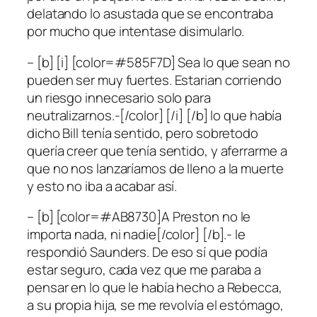
delatando lo asustada que se encontraba
por mucho que intentase disimularlo.
– [b] [i] [color=#585F7D] Sea lo que sean no
pueden ser muy fuertes. Estarian corriendo
un riesgo innecesario solo para
neutralizarnos.-[/color] [/i] [/b] lo que había
dicho Bill tenía sentido, pero sobretodo
quería creer que tenía sentido, y aferrarme a
que no nos lanzaríamos de lleno a la muerte
y esto no iba a acabar así.
– [b] [color=#AB8730]A Preston no le
importa nada, ni nadie[/color] [/b].- le
respondió Saunders. De eso sí que podía
estar seguro, cada vez que me paraba a
pensar en lo que le había hecho a Rebecca,
a su propia hija, se me revolvía el estómago,