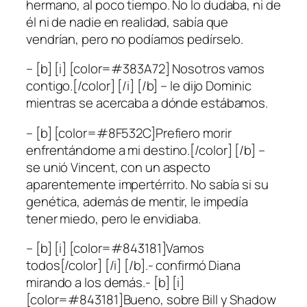
hermano, al poco tiempo. No lo dudaba, ni de
él ni de nadie en realidad, sabía que
vendrían, pero no podíamos pedírselo.
– [b] [i] [color=#383A72] Nosotros vamos
contigo.[/color] [/i] [/b] – le dijo Dominic
mientras se acercaba a dónde estábamos.
– [b] [color=#8F532C]Prefiero morir
enfrentándome a mi destino.[/color] [/b] –
se unió Vincent, con un aspecto
aparentemente impertérrito. No sabía si su
genética, además de mentir, le impedía
tener miedo, pero le envidiaba.
– [b] [i] [color=#843181]Vamos
todos[/color] [/i] [/b].- confirmó Diana
mirando a los demás.- [b] [i]
[color=#843181]Bueno, sobre Bill y Shadow