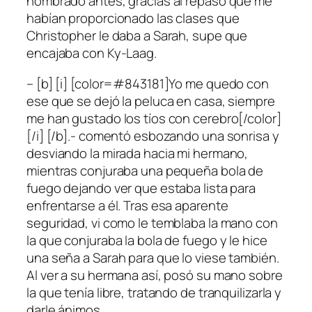
nombrado antes, gracias al repaso que me
habían proporcionado las clases que
Christopher le daba a Sarah, supe que
encajaba con Ky-Laag.
– [b] [i] [color=#843181]Yo me quedo con
ese que se dejó la peluca en casa, siempre
me han gustado los tíos con cerebro[/color]
[/i] [/b].- comentó esbozando una sonrisa y
desviando la mirada hacia mi hermano,
mientras conjuraba una pequeña bola de
fuego dejando ver que estaba lista para
enfrentarse a él. Tras esa aparente
seguridad, vi como le temblaba la mano con
la que conjuraba la bola de fuego y le hice
una seña a Sarah para que lo viese también.
Al ver a su hermana así, posó su mano sobre
la que tenía libre, tratando de tranquilizarla y
darle ánimos.