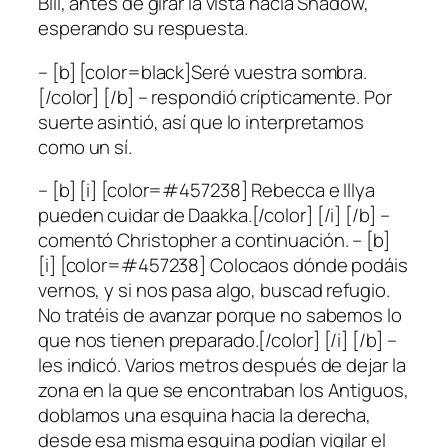
Bill, antes de girar la vista hacia Shadow,
esperando su respuesta.
– [b] [color=black]Seré vuestra sombra.
[/color] [/b] – respondió crípticamente. Por
suerte asintió, así que lo interpretamos
como un sí.
– [b] [i] [color=#457238] Rebecca e Illya
pueden cuidar de Daakka.[/color] [/i] [/b] –
comentó Christopher a continuación. – [b]
[i] [color=#457238] Colocaos dónde podáis
vernos, y si nos pasa algo, buscad refugio.
No tratéis de avanzar porque no sabemos lo
que nos tienen preparado.[/color] [/i] [/b] –
les indicó. Varios metros después de dejar la
zona en la que se encontraban los Antiguos,
doblamos una esquina hacia la derecha,
desde esa misma esquina podían vigilar el