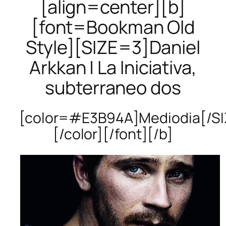
[align=center][b]
[font=Bookman Old
Style][SIZE=3]Daniel
Arkkan | La Iniciativa,
subterraneo dos
[color=#E3B94A]Mediodia[/SI
[/color][/font][/b]