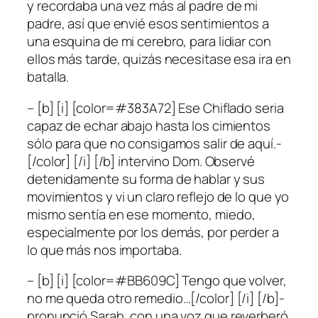
y recordaba una vez más al padre de mi
padre, así que envié esos sentimientos a
una esquina de mi cerebro, para lidiar con
ellos más tarde, quizás necesitase esa ira en
batalla.
– [b] [i] [color=#383A72] Ese Chiflado seria
capaz de echar abajo hasta los cimientos
sólo para que no consigamos salir de aquí.-
[/color] [/i] [/b] intervino Dom. Observé
detenidamente su forma de hablar y sus
movimientos y vi un claro reflejo de lo que yo
mismo sentía en ese momento, miedo,
especialmente por los demás, por perder a
lo que más nos importaba.
– [b] [i] [color=#BB609C] Tengo que volver,
no me queda otro remedio…[/color] [/i] [/b]-
pronunció Sarah, con una voz que reverberó