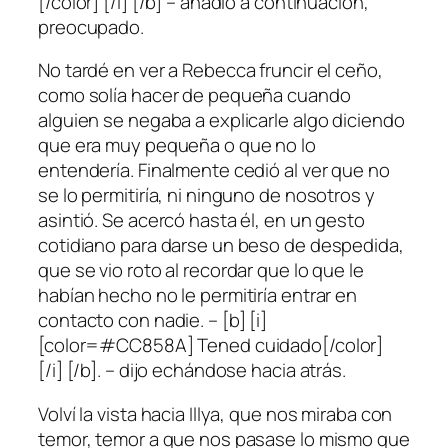
[/color] [/i] [/b] – añadió a continuación,
preocupado.
No tardé en ver a Rebecca fruncir el ceño,
como solía hacer de pequeña cuando
alguien se negaba a explicarle algo diciendo
que era muy pequeña o que no lo
entendería. Finalmente cedió al ver que no
se lo permitiría, ni ninguno de nosotros y
asintió. Se acercó hasta él, en un gesto
cotidiano para darse un beso de despedida,
que se vio roto al recordar que lo que le
habían hecho no le permitiría entrar en
contacto con nadie. – [b] [i]
[color=#CC858A] Tened cuidado[/color]
[/i] [/b]. – dijo echándose hacia atrás.
Volví la vista hacia Illya, que nos miraba con
temor, temor a que nos pasase lo mismo que