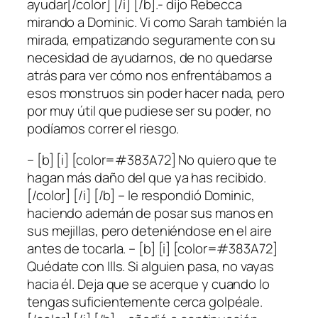
ayudar[/color] [/i] [/b].- dijo Rebecca
mirando a Dominic. Vi como Sarah también la
mirada, empatizando seguramente con su
necesidad de ayudarnos, de no quedarse
atrás para ver cómo nos enfrentábamos a
esos monstruos sin poder hacer nada, pero
por muy útil que pudiese ser su poder, no
podíamos correr el riesgo.
– [b] [i] [color=#383A72] No quiero que te
hagan más daño del que ya has recibido.
[/color] [/i] [/b] – le respondió Dominic,
haciendo ademán de posar sus manos en
sus mejillas, pero deteniéndose en el aire
antes de tocarla. – [b] [i] [color=#383A72]
Quédate con Ills. Si alguien pasa, no vayas
hacia él. Deja que se acerque y cuando lo
tengas suficientemente cerca golpéale.