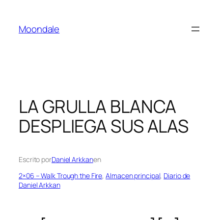
Saltar
al
Moondale
contenido
LA GRULLA BLANCA
DESPLIEGA SUS ALAS
Escrito por
Daniel Arkkan
en
2×06 – Walk Trough the Fire
, 
Almacen principal
, 
Diario de
Daniel Arkkan