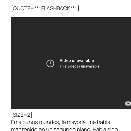
[QUOTE=***FLASHBACK***]
[SIZE=2]
En algunos mundos, la mayoría, me había
mantenido en un segundo plano. Había sido