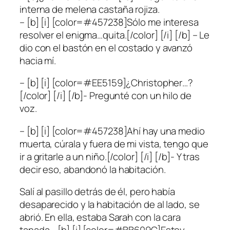
interna de melena castaña rojiza.
– [b] [i] [color=#457238]Sólo me interesa
resolver el enigma…quita.[/color] [/i] [/b] – Le
dio con el bastón en el costado y avanzó
hacia mí.
– [b] [i] [color=#EE5159]¿Christopher…?
[/color] [/i] [/b]- Pregunté con un hilo de
voz.
– [b] [i] [color=#457238]Ahí hay una medio
muerta, cúrala y fuera de mi vista, tengo que
ir a gritarle a un niño.[/color] [/i] [/b]- Y tras
decir eso, abandonó la habitación.
Salí al pasillo detrás de él, pero había
desaparecido y la habitación de al lado, se
abrió. En ella, estaba Sarah con la cara