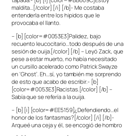
tapada.- [b] [i] [color=#BB609C]Estoy
maldita…[/color] [/i] [/b]- Me costaba
entenderla entre los hipidos que le
provocaba el llanto.
– [b] [color=#0053E3]Palidez, bajo
recuento leucocitario…todo después de una
sesión de ouija.[/color] [/b] – Leyó Zack, que
pese a estar muerto, no había necesitado
un cursillo acelerado como Patrick Swayze
en ‘Ghost’. Eh…sí, yo también me sorprendo
de esto que acabo de escribir.- [b]
[color=#0053E3]Racistas.[/color] [/b] –
Sabía que se refería a la ouija.
– [b] [i] [color=#EE5159]¿Defendiendo…el
honor de los fantasmas?[/color] [/i] [/b]-
Arqueé una ceja y él, se encogió de hombro