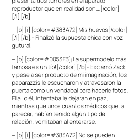
presenta dos tumores en el aparato
reproductor que en realidad son….[/color]
[/i] [/b]
– [b] [i] [color=#383A72] Mis huevos[/color]
[/i] [/b].- Finalizó la supuesta chica con voz
gutural.
– [b] [color=#0053E3]¡La supermodelo más
famosa es un tío![/color] [/b]- Exclamó Zack
y pese a ser producto de mi imaginación, los
paparazzis le escucharon y atravesaron la
puerta como un vendabal para hacerle fotos.
Ella…o él, intentaba le dejaran en paz,
mientras que unos cuantos médicos que, al
parecer, habían tenido algún tipo de
relación, vomitaban al enterarse.
– [b] [i] [color=#383A72] No se pueden