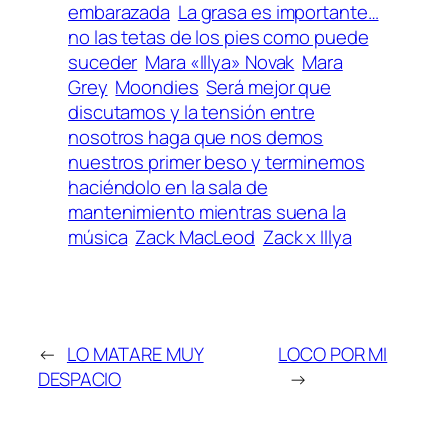
embarazada
La grasa es importante…
no las tetas de los pies como puede
suceder
Mara «Illya» Novak
Mara
Grey
Moondies
Será mejor que
discutamos y la tensión entre
nosotros haga que nos demos
nuestros primer beso y terminemos
haciéndolo en la sala de
mantenimiento mientras suena la
música
Zack MacLeod
Zack x Illya
←
LO MATARE MUY
LOCO POR MI
DESPACIO
→