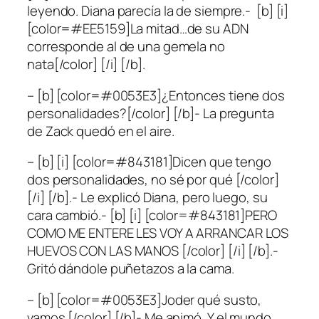
leyendo. Diana parecía la de siempre.- [b] [i]
[color=#EE5159]La mitad…de su ADN
corresponde al de una gemela no
nata[/color] [/i] [/b].
– [b] [color=#0053E3]¿Entonces tiene dos
personalidades?[/color] [/b]- La pregunta
de Zack quedó en el aire.
– [b] [i] [color=#843181]Dicen que tengo
dos personalidades, no sé por qué [/color]
[/i] [/b].- Le explicó Diana, pero luego, su
cara cambió.- [b] [i] [color=#843181]PERO
COMO ME ENTERE LES VOY A ARRANCAR LOS
HUEVOS CON LAS MANOS [/color] [/i] [/b].-
Gritó dándole puñetazos a la cama.
– [b] [color=#0053E3]Joder qué susto,
vamos.[/color] [/b]- Me animó. Y el mundo,