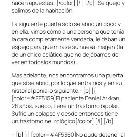
hacen apuestas…[/color] [/i] [/b]- Se quejó y
salimos de la habitación.
La siguiente puerta sólo se abrió un poco y
en ella, vimos cómo a una persona que tenía
la cara completamente vendada, le daban un
espejo para que mirase su nueva imagen (la
de un chico asiático que no dejábamos de
ver en todoslos mundos).
Más adelante, nos encontramos una puerta
que sí se abrió, por lo que entramos y en su
historial ponía lo siguiente.- [b] [i]
[color=#EE5159]El paciente Daniel Arkkan,
28 años, sueco, tiene un trastorno bipolar.
Sufrió un colapso y desde entonces tiene
un trastorno neurológico[/color] [/i] [/b].
– [b] [i] [color=#4F5360]No pude detener al