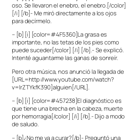
oso. Se llevaron el enebro, el enebro.[/color]
[/i] [/b]- Me miró directamente a los ojos
para decírmelo.
– [b] [i] [color=#4F5360]La grasa es
importante, no las tetas de los pies como
puede suceder[/color] [/i] [/b].- Se explicó.
Intenté aguantarme las ganas de sonreír.
Pero otra música, nos anunció la llegada de
[URL=http://www.youtube.com/watch?
v=lrZTYkfK390]alguien[/URL].
– [b] [i] [color=#457238]El diagnóstico es
que tiene una brecha en la cabeza, muerte
por hemorragia[/color] [/i] [/b].- Dijo a modo
de saludo.
– [b]¿No me va a curar?[/b]- Preguntó una