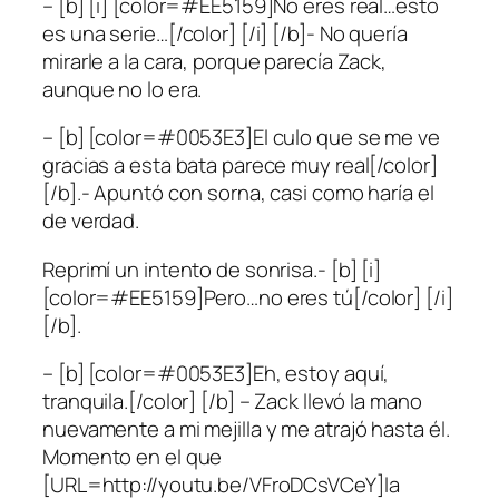
– [b] [i] [color=#EE5159]No eres real…esto
es una serie…[/color] [/i] [/b]- No quería
mirarle a la cara, porque parecía Zack,
aunque no lo era.
– [b] [color=#0053E3]El culo que se me ve
gracias a esta bata parece muy real[/color]
[/b].- Apuntó con sorna, casi como haría el
de verdad.
Reprimí un intento de sonrisa.- [b] [i]
[color=#EE5159]Pero…no eres tú[/color] [/i]
[/b].
– [b] [color=#0053E3]Eh, estoy aquí,
tranquila.[/color] [/b] – Zack llevó la mano
nuevamente a mi mejilla y me atrajó hasta él.
Momento en el que
[URL=http://youtu.be/VFroDCsVCeY]la