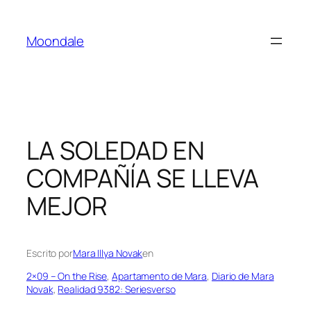
Saltar
al
Moondale
contenido
LA SOLEDAD EN
COMPAÑÍA SE LLEVA
MEJOR
Escrito por
Mara Illya Novak
en
2×09 – On the Rise
, 
Apartamento de Mara
, 
Diario de Mara
Novak
, 
Realidad 9382: Seriesverso