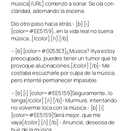
música[/URL] comenzó a sonar. Se oía con
claridad, adornando la escena.
Dio otro paso hacia atrás.- [b] [i]
[color=#EE5159]…en la vida real no suena
música…[/color] [/i] [/b]
– [b] [color=#0053E3]¿Música? Illya estoy
preocupado, puedes tener un tumor que te
provoque alucinaciones.[/color] [/b]- Me
costaba escucharle por culpa de la música,
pero intenté permanecer impasible.
– [b] [i] [color=#EE5159]Seguramente…lo
tenga[/color] [/i] [/b]- Murmuré, intentando
no volverme loca con la música.- [b] [i]
[color=#EE5159]Será mejor…que me
vaya[/color] [/i] [/b].- Anuncié, deseosa de
huir de la música.