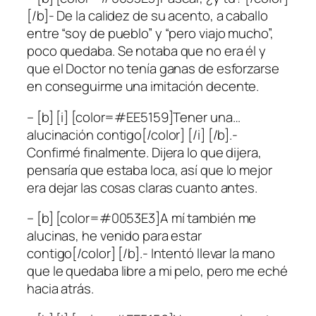
[/b]- De la calidez de su acento, a caballo
entre “soy de pueblo” y “pero viajo mucho”,
poco quedaba. Se notaba que no era él y
que el Doctor no tenía ganas de esforzarse
en conseguirme una imitación decente.
– [b] [i] [color=#EE5159]Tener una…
alucinación contigo[/color] [/i] [/b].-
Confirmé finalmente. Dijera lo que dijera,
pensaría que estaba loca, así que lo mejor
era dejar las cosas claras cuanto antes.
– [b] [color=#0053E3]A mí también me
alucinas, he venido para estar
contigo[/color] [/b].- Intentó llevar la mano
que le quedaba libre a mi pelo, pero me eché
hacia atrás.