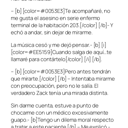
– [b] [color=#0053E3]Te acompañaré, no
me gusta el asesino en serie enfermo
terminal de la habitación 203.[/color] [/b]- Y
echó a andar, sin dejar de mirarme.
La música cesó y me dejó pensar.- [b] [i]
[color=#EE5159]Cuando salga de aquí…te
llamaré para contártelo[/color] [/i] [/b].
– [b] [color=#0053E3]Pero antes tendrán
que mirarte.[/color] [/b] – Intentaba mirarme
con preocupación, pero no le salía. El
verdadero Zack tenía una mirada distinta.
Sin darme cuenta, estuve a punto de
chocarme con un médico excesivamente
guapo.- [b]Tengo un dilema moral respecto
a tratar a este paciente.[/b] – Me explicó.-