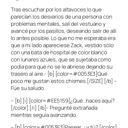
Tras escuchar por los altavoces lo que
parecían los desvaríos de una persona con
problemas mentales, salí del vestuario y
avancé por los pasillos, deseando salir de allí
lo antes posible. Lo que no me esperaba era
que a mi lado apareciese Zack, vestido sólo
con una bata de hospital de color blanco
con lunares azules, que se sujetaba como
podía para que no se le abriese dejando su
trasero al aire.- [b] [color=#0053E3]Qué
poco me gustan estos chismes.[/SIZE] [/b] –
Fue su saludo.
– [b] [i] [color=#EE5159]¿Qué…haces aquí?
[/color] [/i] [/b]- Pregunté extrañada
mientras seguía avanzando.
– [b] [color=#0053E3]Pasear, ¿y tú? [/color]