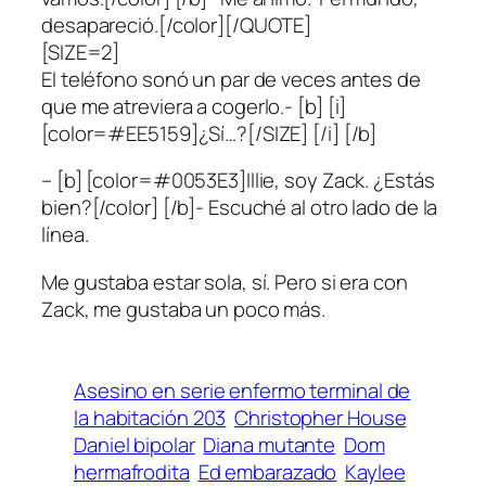
desapareció.[/color][/QUOTE]
[SIZE=2]
El teléfono sonó un par de veces antes de
que me atreviera a cogerlo.- [b] [i]
[color=#EE5159]¿Sí…?[/SIZE] [/i] [/b]
– [b] [color=#0053E3]Illie, soy Zack. ¿Estás
bien?[/color] [/b]- Escuché al otro lado de la
línea.
Me gustaba estar sola, sí. Pero si era con
Zack, me gustaba un poco más.
Asesino en serie enfermo terminal de
la habitación 203
Christopher House
Daniel bipolar
Diana mutante
Dom
hermafrodita
Ed embarazado
Kaylee