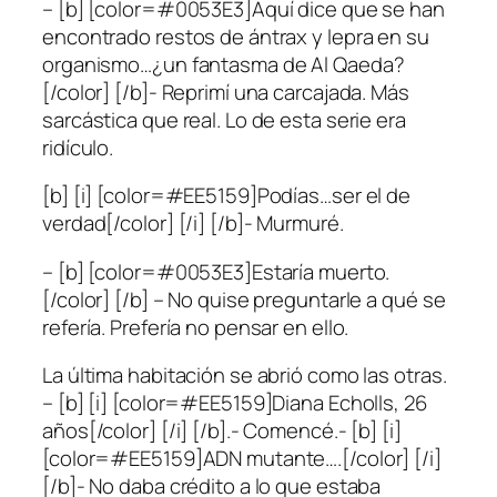
– [b] [color=#0053E3]Aquí dice que se han
encontrado restos de ántrax y lepra en su
organismo…¿un fantasma de Al Qaeda?
[/color] [/b]- Reprimí una carcajada. Más
sarcástica que real. Lo de esta serie era
ridículo.
[b] [i] [color=#EE5159]Podías…ser el de
verdad[/color] [/i] [/b]- Murmuré.
– [b] [color=#0053E3]Estaría muerto.
[/color] [/b] – No quise preguntarle a qué se
refería. Prefería no pensar en ello.
La última habitación se abrió como las otras.
– [b] [i] [color=#EE5159]Diana Echolls, 26
años[/color] [/i] [/b].- Comencé.- [b] [i]
[color=#EE5159]ADN mutante….[/color] [/i]
[/b]- No daba crédito a lo que estaba