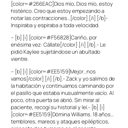
[color=#266EAC]Dios mío, Dios mío, estoy
histérico. Creo que estoy empezando a
notar las contracciones…[/color] [/i] [/b]-
Inspiraba y espiraba a toda velocidad.
– [b] [i] [color=#F56828]Cariño, por
enésima vez: Cállate[/color] [/i] [/b].- Le
pidió Kaylee sujetándose un abultado
vientre.
– [b] [i] [color=#EE5159]Mejor…nos
vamos[/color] [/i] [/b].- Zack y yo salimos de
la habitación y continuamos caminando por
el pasillo que estaba inusualmente vacío. Al
poco, otra puerta se abrió. Sin mirar al
paciente, recogí su historial y leí.- [b] [i]
[color=#EE5159]Dómina Williams. 18 años…
temblores, mareos y ataques epilépticos,