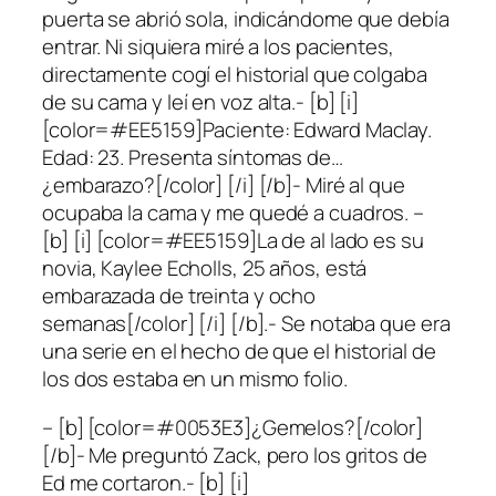
puerta se abrió sola, indicándome que debía
entrar. Ni siquiera miré a los pacientes,
directamente cogí el historial que colgaba
de su cama y leí en voz alta.- [b] [i]
[color=#EE5159]Paciente: Edward Maclay.
Edad: 23. Presenta síntomas de…
¿embarazo?[/color] [/i] [/b]- Miré al que
ocupaba la cama y me quedé a cuadros. –
[b] [i] [color=#EE5159]La de al lado es su
novia, Kaylee Echolls, 25 años, está
embarazada de treinta y ocho
semanas[/color] [/i] [/b].- Se notaba que era
una serie en el hecho de que el historial de
los dos estaba en un mismo folio.
– [b] [color=#0053E3]¿Gemelos?[/color]
[/b]- Me preguntó Zack, pero los gritos de
Ed me cortaron.- [b] [i]