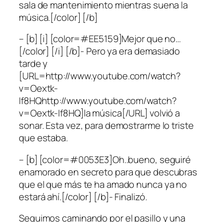
sala de mantenimiento mientras suena la
música.[/color] [/b]
– [b] [i] [color=#EE5159]Mejor que no…
[/color] [/i] [/b]- Pero ya era demasiado
tarde y
[URL=http://www.youtube.com/watch?
v=Oextk-
If8HQhttp://www.youtube.com/watch?
v=Oextk-If8HQ]la música[/URL] volvió a
sonar. Esta vez, para demostrarme lo triste
que estaba.
– [b] [color=#0053E3]Oh..bueno, seguiré
enamorado en secreto para que descubras
que el que más te ha amado nunca ya no
estará ahí.[/color] [/b]- Finalizó.
Seguimos caminando por el pasillo y una