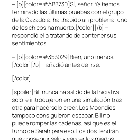
– [b][color=#AB8730]Sí, señor. Ya hemos
terminado las últimas pruebas con el grupo
de la Cazadora, ha…habido un problema, uno
de los chicos ha muerto.[/color][/b] –
respondió ella tratando de contener sus
sentimientos.
– [b][color=#353029]Bien, uno menos.
[/color][/b] – añadió antes de irse.
[/color]
[spoiler]Bill nunca ha salido de la Iniciativa,
solo le introdujeron en una simulación tras
otra para hacérselo creer. Los Moondies
tampoco consiguieron escapar. Bill no
puede romper las cadenas, así que es el
turno de Sarah para eso. Los dos tendrán
que conseguir salir y vencer los miedos.