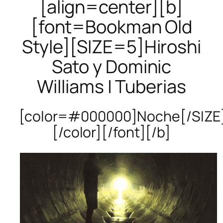
[align=center][b]
[font=Bookman Old
Style][SIZE=5]Hiroshi
Sato y Dominic
Williams | Tuberias
[color=#000000]Noche[/SIZE
[/color][/font][/b]