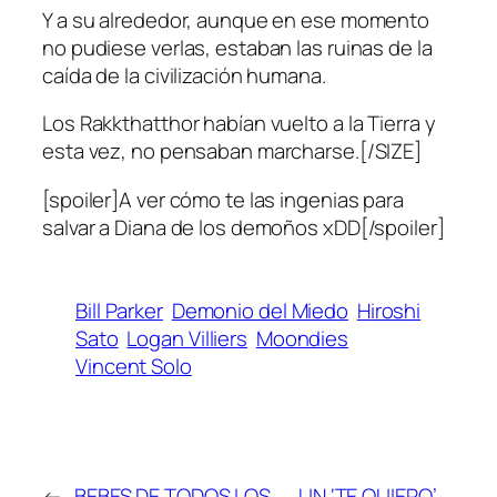
Y a su alrededor, aunque en ese momento
no pudiese verlas, estaban las ruinas de la
caída de la civilización humana.
Los Rakkthatthor habían vuelto a la Tierra y
esta vez, no pensaban marcharse.[/SIZE]
[spoiler]A ver cómo te las ingenias para
salvar a Diana de los demoños xDD[/spoiler]
Bill Parker
Demonio del Miedo
Hiroshi
Sato
Logan Villiers
Moondies
Vincent Solo
←
BEBES DE TODOS LOS
UN ‘TE QUIERO’