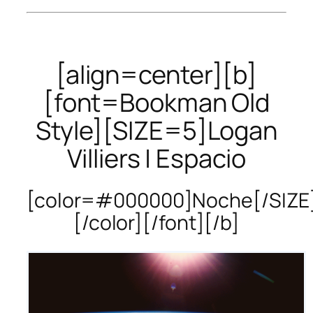
[align=center][b]
[font=Bookman Old
Style][SIZE=5]Logan
Villiers | Espacio
[color=#000000]Noche[/SIZE
[/color][/font][/b]