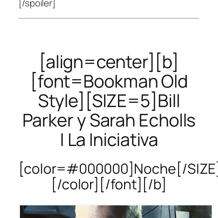
[/spoiler]
[align=center][b]
[font=Bookman Old
Style][SIZE=5]Bill
Parker y Sarah Echolls
| La Iniciativa
[color=#000000]Noche[/SIZE
[/color][/font][/b]