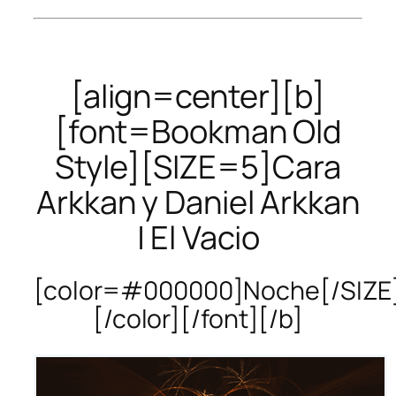
[align=center][b]
[font=Bookman Old
Style][SIZE=5]Cara
Arkkan y Daniel Arkkan
| El Vacio
[color=#000000]Noche[/SIZE
[/color][/font][/b]