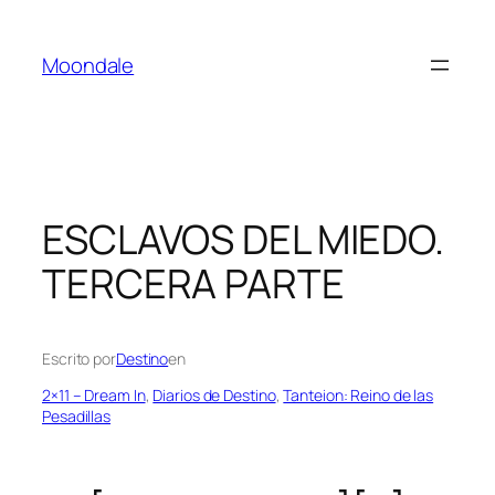
Saltar
al
Moondale
contenido
ESCLAVOS DEL MIEDO.
TERCERA PARTE
Escrito por
Destino
en
2×11 – Dream In
, 
Diarios de Destino
, 
Tanteion: Reino de las
Pesadillas