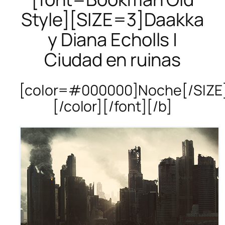
Style][SIZE=3]Daakka
y Diana Echolls |
Ciudad en ruinas
[color=#000000]Noche[/SIZE
[/color][/font][/b]