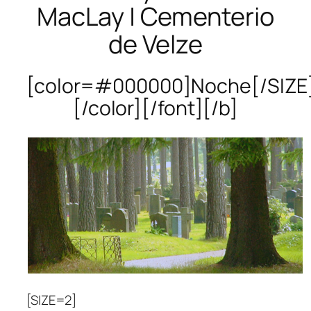
MacLay | Cementerio
de Velze
[color=#000000]Noche[/SIZE
[/color][/font][/b]
[SIZE=2]