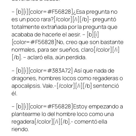
– [b][i][color=#F56828]¿Esa pregunta no
es un poco rara?[/color][/i][/b]- preguntó
totalmente extrañada por la pregunta que
acababa de hacerle el aesir. – [b][i]
[color=#F56828]No, creo que son bastante
normales, para ser sueños, claro[/color][/i]
[/b]. – aclaró ella, aún perdida.
– [b][i][color=#383A72] Así que nada de
dragones, hombres locos como regaderas o
apocalipsis. Vale.-[/color][/i][/b] sentenció
él.
– [b][i][color=#F56828]Estoy empezando a
plantearme lo del hombre loco como una
regadera[/color][/i][/b].- comentó ella
riendo.