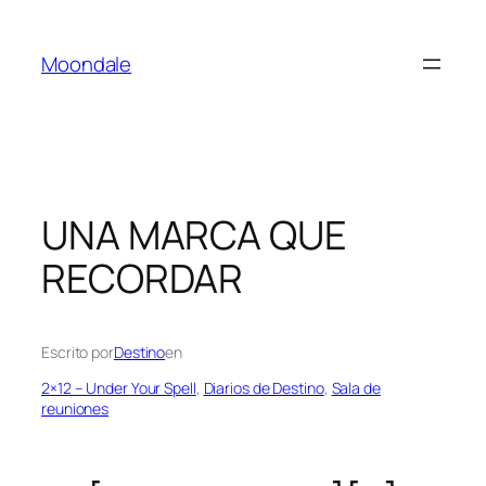
Saltar
al
Moondale
contenido
UNA MARCA QUE
RECORDAR
Escrito por
Destino
en
2×12 – Under Your Spell
, 
Diarios de Destino
, 
Sala de
reuniones