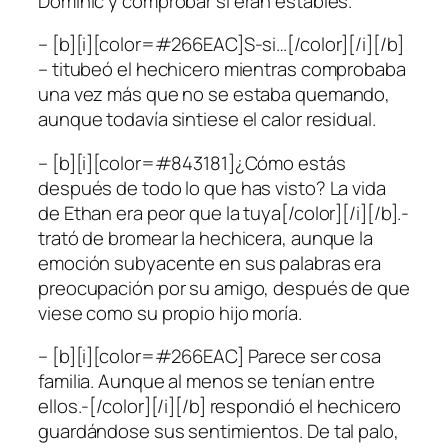
Dominic y comprobar si eran estables.
– [b][i][color=#266EAC]S-si…[/color][/i][/b]
– titubeó el hechicero mientras comprobaba
una vez más que no se estaba quemando,
aunque todavía sintiese el calor residual.
– [b][i][color=#843181]¿Cómo estás
después de todo lo que has visto? La vida
de Ethan era peor que la tuya[/color][/i][/b].-
trató de bromear la hechicera, aunque la
emoción subyacente en sus palabras era
preocupación por su amigo, después de que
viese como su propio hijo moría.
– [b][i][color=#266EAC] Parece ser cosa
familia. Aunque al menos se tenían entre
ellos.-[/color][/i][/b] respondió el hechicero
guardándose sus sentimientos. De tal palo,