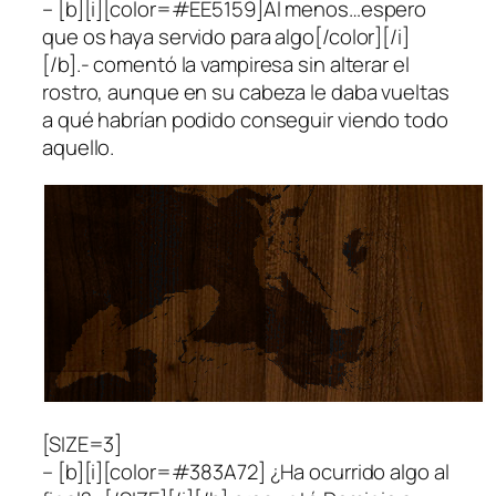
– [b][i][color=#EE5159]Al menos…espero
que os haya servido para algo[/color][/i]
[/b].- comentó la vampiresa sin alterar el
rostro, aunque en su cabeza le daba vueltas
a qué habrían podido conseguir viendo todo
aquello.
[SIZE=3]
– [b][i][color=#383A72] ¿Ha ocurrido algo al