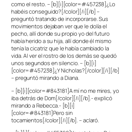
como el resto. – [b][i][color=#457238]¿Lo
habéis conseguido?[/color][/i][/b] –
preguntó tratando de incorporarse. Sus
movimientos dejaban ver que le dolía el
pecho, allí donde su propio yo del futuro
había herido a su hija, allí donde él mismo
tenía la cicatriz que le había cambiado la
vida. Al ver el rostro de los demás se quedó
unos segundos en silencio. – [b][i]
[color=#457238]¿Y Nicholas?[/color][/i][/b]
– preguntó mirando a Diana.
– [b][i][color=#843181]A mí no me mires, yo
iba detrás de Dom[/color][/i][/b].- explicó
mirando a Rebecca.- [b][i]
[color=#843181]Pero sin
tocamientos[/color][/i][/b]. – aclaró.