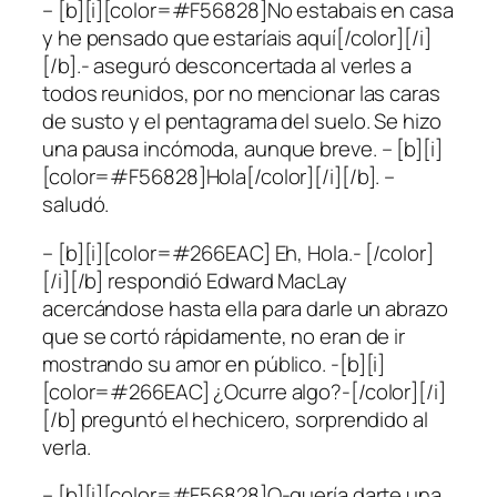
– [b][i][color=#F56828]No estabais en casa
y he pensado que estaríais aquí[/color][/i]
[/b].- aseguró desconcertada al verles a
todos reunidos, por no mencionar las caras
de susto y el pentagrama del suelo. Se hizo
una pausa incómoda, aunque breve. – [b][i]
[color=#F56828]Hola[/color][/i][/b]. –
saludó.
– [b][i][color=#266EAC] Eh, Hola.- [/color]
[/i][/b] respondió Edward MacLay
acercándose hasta ella para darle un abrazo
que se cortó rápidamente, no eran de ir
mostrando su amor en público. -[b][i]
[color=#266EAC] ¿Ocurre algo?-[/color][/i]
[/b] preguntó el hechicero, sorprendido al
verla.
– [b][i][color=#F56828]Q-quería darte una