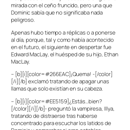
mirada con el ceño fruncido, pero una que
Dominic sabía que no significaba nada
peligroso.
Apenas hubo tiempo a réplicas o a ponerse
al día, porque, tal y como había acontecido
en el futuro, el siguiente en despertar fue
Edward MacLay, el huésped de su hijo, Ethan
MacLay.
– [b][i][color=#266EAC]¡Quema! -[/color]
[/i][/b] exclamó tratando de apagar unas
llamas que solo existían en su cabeza.
– [b][i][color=#EE5159]¿Estás…bien?
[/color][/i][/b]- preguntó la vampiresa, Illya,
tratando de distraerse tras haberse
concentrado para escuchar los latidos de