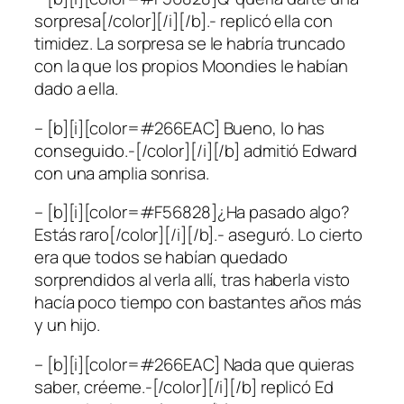
sorpresa[/color][/i][/b].- replicó ella con
timidez. La sorpresa se le habría truncado
con la que los propios Moondies le habían
dado a ella.
– [b][i][color=#266EAC] Bueno, lo has
conseguido.-[/color][/i][/b] admitió Edward
con una amplia sonrisa.
– [b][i][color=#F56828]¿Ha pasado algo?
Estás raro[/color][/i][/b].- aseguró. Lo cierto
era que todos se habían quedado
sorprendidos al verla allí, tras haberla visto
hacía poco tiempo con bastantes años más
y un hijo.
– [b][i][color=#266EAC] Nada que quieras
saber, créeme.-[/color][/i][/b] replicó Ed