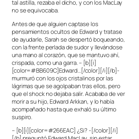
tal astilla, rezaba el dicho, y con los MacLay
no se equivocaba.
Antes de que alguien captase los
pensamientos ocultos de Edward y tratase
de ayudarle, Sarah se despertó boqueando,
con la frente perlada de sudor y llevándose
una mano al corazón, que se mantuvo ahí,
crispada, como una garra. – [b][i]
[color=#BB609C]Edward…[/color][/i][/b]-
murmuró con los ojos cristalinos por las
lágrimas que se agolpaban tras ellos, pero
que el shock no dejaba salir. Acababa de ver
morir a su hijo, Edward Arkkan, y lo había
acompañado hasta que exhaló su último
suspiro.
– [b][i][color=#266EAC] ¿Si? -[/color][/i]
[/b] preguntó Edward MacLay, sin estar