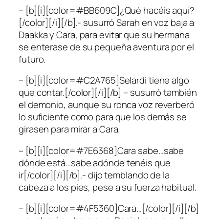
– [b][i][color=#BB609C]¿Qué hacéis aquí?
[/color][/i][/b].- susurró Sarah en voz baja a
Daakka y Cara, para evitar que su hermana
se enterase de su pequeña aventura por el
futuro.
– [b][i][color=#C2A765]Selardi tiene algo
que contar.[/color][/i][/b] – susurró también
el demonio, aunque su ronca voz reverberó
lo suficiente como para que los demás se
girasen para mirar a Cara.
– [b][i][color=#7E6368]Cara sabe…sabe
dónde está…sabe adónde tenéis que
ir[/color][/i][/b].- dijo temblando de la
cabeza a los pies, pese a su fuerza habitual.
– [b][i][color=#4F5360]Cara…[/color][/i][/b]