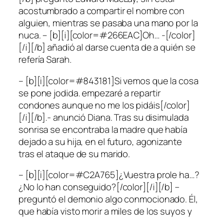
acostumbrado a compartir el nombre con
alguien, mientras se pasaba una mano por la
nuca. – [b][i][color=#266EAC]Oh… -[/color]
[/i][/b] añadió al darse cuenta de a quién se
refería Sarah.
– [b][i][color=#843181]Si vemos que la cosa
se pone jodida. empezaré a repartir
condones aunque no me los pidáis[/color]
[/i][/b].- anunció Diana. Tras su disimulada
sonrisa se encontraba la madre que había
dejado a su hija, en el futuro, agonizante
tras el ataque de su marido.
– [b][i][color=#C2A765]¿Vuestra prole ha…?
¿No lo han conseguido?[/color][/i][/b] –
preguntó el demonio algo conmocionado. Él,
que había visto morir a miles de los suyos y