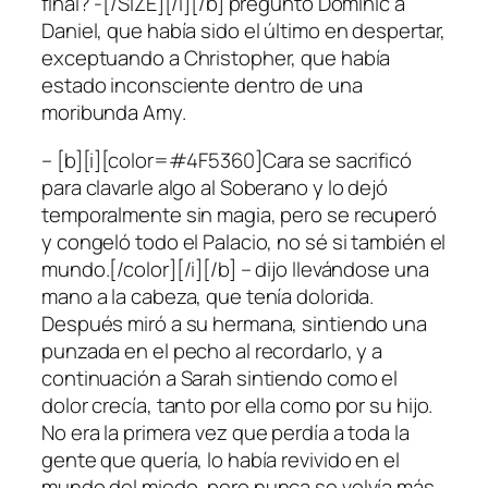
final? -[/SIZE][/i][/b] preguntó Dominic a
Daniel, que había sido el último en despertar,
exceptuando a Christopher, que había
estado inconsciente dentro de una
moribunda Amy.
– [b][i][color=#4F5360]Cara se sacrificó
para clavarle algo al Soberano y lo dejó
temporalmente sin magia, pero se recuperó
y congeló todo el Palacio, no sé si también el
mundo.[/color][/i][/b] – dijo llevándose una
mano a la cabeza, que tenía dolorida.
Después miró a su hermana, sintiendo una
punzada en el pecho al recordarlo, y a
continuación a Sarah sintiendo como el
dolor crecía, tanto por ella como por su hijo.
No era la primera vez que perdía a toda la
gente que quería, lo había revivido en el
mundo del miedo, pero nunca se volvía más