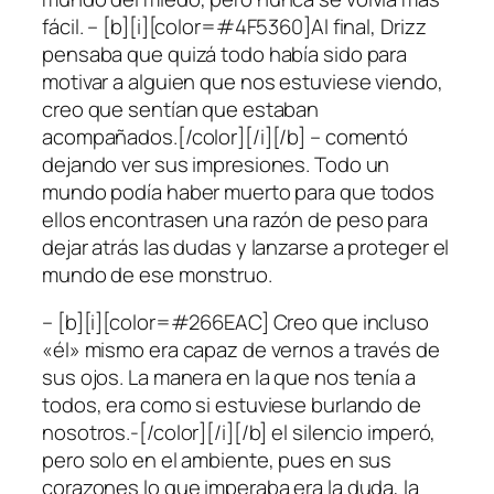
fácil. – [b][i][color=#4F5360]Al final, Drizz
pensaba que quizá todo había sido para
motivar a alguien que nos estuviese viendo,
creo que sentían que estaban
acompañados.[/color][/i][/b] – comentó
dejando ver sus impresiones. Todo un
mundo podía haber muerto para que todos
ellos encontrasen una razón de peso para
dejar atrás las dudas y lanzarse a proteger el
mundo de ese monstruo.
– [b][i][color=#266EAC] Creo que incluso
«él» mismo era capaz de vernos a través de
sus ojos. La manera en la que nos tenía a
todos, era como si estuviese burlando de
nosotros.-[/color][/i][/b] el silencio imperó,
pero solo en el ambiente, pues en sus
corazones lo que imperaba era la duda, la