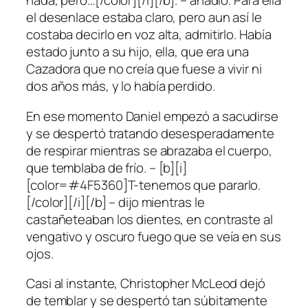
nada, pero…[/color][/i][/b]. – añadió. Para ella
el desenlace estaba claro, pero aun así le
costaba decirlo en voz alta, admitirlo. Había
estado junto a su hijo, ella, que era una
Cazadora que no creía que fuese a vivir ni
dos años más, y lo había perdido.
En ese momento Daniel empezó a sacudirse
y se despertó tratando desesperadamente
de respirar mientras se abrazaba el cuerpo,
que temblaba de frío. – [b][i]
[color=#4F5360]T-tenemos que pararlo.
[/color][/i][/b] – dijo mientras le
castañeteaban los dientes, en contraste al
vengativo y oscuro fuego que se veía en sus
ojos.
Casi al instante, Christopher McLeod dejó
de temblar y se despertó tan súbitamente