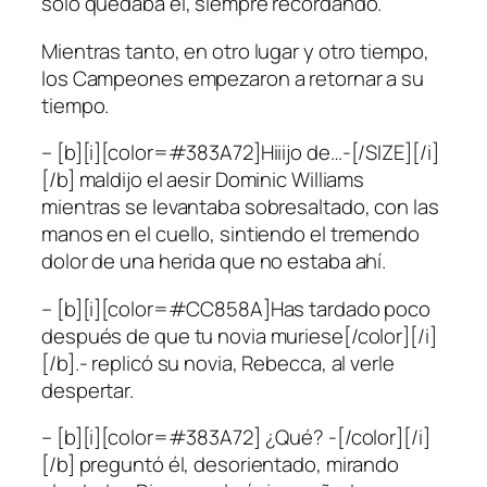
solo quedaba él, siempre recordando.
Mientras tanto, en otro lugar y otro tiempo,
los Campeones empezaron a retornar a su
tiempo.
– [b][i][color=#383A72]Hiiijo de…-[/SIZE][/i]
[/b] maldijo el aesir Dominic Williams
mientras se levantaba sobresaltado, con las
manos en el cuello, sintiendo el tremendo
dolor de una herida que no estaba ahí.
– [b][i][color=#CC858A]Has tardado poco
después de que tu novia muriese[/color][/i]
[/b].- replicó su novia, Rebecca, al verle
despertar.
– [b][i][color=#383A72] ¿Qué? -[/color][/i]
[/b] preguntó él, desorientado, mirando