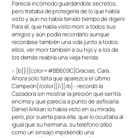
Parecía incómodo guardándole secretos,
pero trataba de protegerla de lo que había
visto y aún no había tenido tiempo de digerir.
Para él, que había visto morir a todos sus
amigos y aún podía recordarlo aunque
recordase también una vida junto a todos
ellos, ver morir también a su hijo y a los de
los demás reabría una vieja herida.
– [b][i][color=#BB609C]Gracias, Cara.
Ahora solo falta que aparezca el último
Campeón[/color][/i][/b].- recordó la
Cazadora sin mostrar la presión que sentía
encima y que parecía a punto de asfixiarla.
Daniel Arkkan lo había visto en su mirada,
pero, por suerte para ella, que lo ocultaba al
igual que su hermana, su teléfono silbó
como un sinsajo impidiendo una