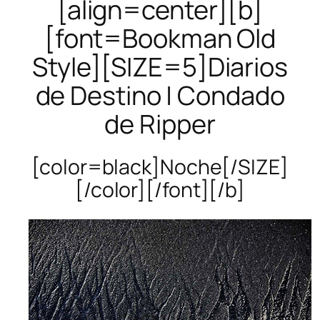
[align=center][b]
[font=Bookman Old
Style][SIZE=5]Diarios
de Destino | Condado
de Ripper
[color=black]Noche[/SIZE]
[/color][/font][/b]