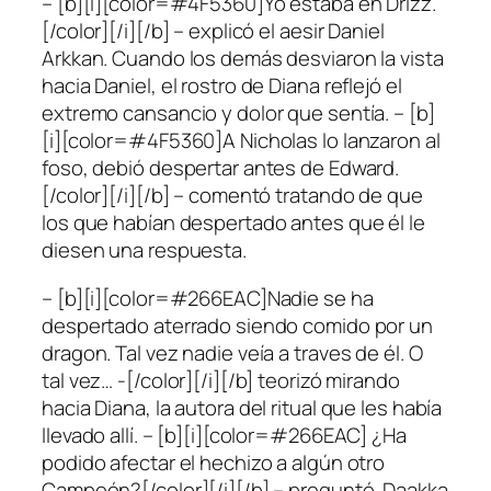
– [b][i][color=#4F5360]Yo estaba en Drizz.
[/color][/i][/b] – explicó el aesir Daniel
Arkkan. Cuando los demás desviaron la vista
hacia Daniel, el rostro de Diana reflejó el
extremo cansancio y dolor que sentía. – [b]
[i][color=#4F5360]A Nicholas lo lanzaron al
foso, debió despertar antes de Edward.
[/color][/i][/b] – comentó tratando de que
los que habían despertado antes que él le
diesen una respuesta.
– [b][i][color=#266EAC]Nadie se ha
despertado aterrado siendo comido por un
dragon. Tal vez nadie veía a traves de él. O
tal vez… -[/color][/i][/b] teorizó mirando
hacia Diana, la autora del ritual que les había
llevado allí. – [b][i][color=#266EAC] ¿Ha
podido afectar el hechizo a algún otro
Campeón?[/color][/i][/b] – preguntó. Daakka