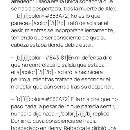
alrededor. Diana era la única soñadora que
se había despertado, tras la muerte de Alex.
– [b][i][color=#383A72] No es lo que
parece.-[/color][/i][/b] trató de aclarar el
aesir, mientras se incorporaba lentamente,
teniendo que ser consciente de que su
cabeza estaba donde debía estar.
– [b][i][color=#843181]En mi defensa diré
que no controlaba lo salida que estaba…
ella[/color][/i][/b].- aclaró la hechicera
pelirroja, mientras trataba de esconder el
malestar que aún sentía tras su despertar.
– [b][i][color=#383A72] El la mía diré que no
paso nada, a pesar de lo que parecia sentir,
nunca le dijo nada.-[/color][/i][/b] replicó
Dominic, cuya consciencia se había
hospedado en Henry. Rebecca le dirigió una