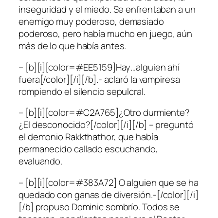
inseguridad y el miedo. Se enfrentaban a un
enemigo muy poderoso, demasiado
poderoso, pero había mucho en juego, aún
más de lo que había antes.
– [b][i][color=#EE5159]Hay…alguien ahí
fuera[/color][/i][/b].- aclaró la vampiresa
rompiendo el silencio sepulcral.
– [b][i][color=#C2A765]¿Otro durmiente?
¿El desconocido?[/color][/i][/b] – preguntó
el demonio Rakkthathor, que había
permanecido callado escuchando,
evaluando.
– [b][i][color=#383A72] O alguien que se ha
quedado con ganas de diversión.-[/color][/i]
[/b] propuso Dominic sombrío. Todos se