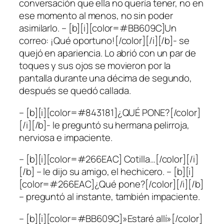
conversación que ella no quería tener, no en
ese momento al menos, no sin poder
asimilarlo. – [b][i][color=#BB609C]Un
correo: ¡Qué oportuno![/color][/i][/b]- se
quejó en apariencia. Lo abrió con un par de
toques y sus ojos se movieron por la
pantalla durante una décima de segundo,
después se quedó callada.
– [b][i][color=#843181]¿QUÉ PONE?[/color]
[/i][/b]- le preguntó su hermana pelirroja,
nerviosa e impaciente.
– [b][i][color=#266EAC] Cotilla…[/color][/i]
[/b] – le dijo su amigo, el hechicero. – [b][i]
[color=#266EAC]¿Qué pone?[/color][/i][/b]
– preguntó al instante, también impaciente.
– [b][i][color=#BB609C]»Estaré allí»[/color]