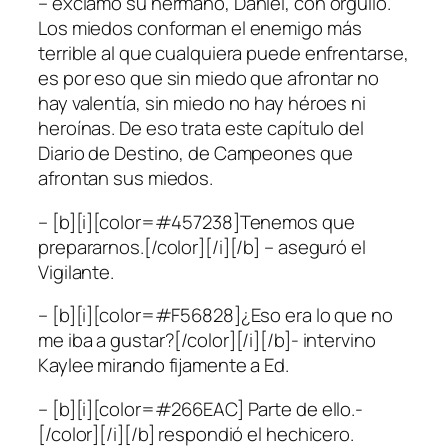
– exclamó su hermano, Daniel, con orgullo.
Los miedos conforman el enemigo más
terrible al que cualquiera puede enfrentarse,
es por eso que sin miedo que afrontar no
hay valentía, sin miedo no hay héroes ni
heroínas. De eso trata este capítulo del
Diario de Destino, de Campeones que
afrontan sus miedos.
– [b][i][color=#457238]Tenemos que
prepararnos.[/color][/i][/b] – aseguró el
Vigilante.
– [b][i][color=#F56828]¿Eso era lo que no
me iba a gustar?[/color][/i][/b]- intervino
Kaylee mirando fijamente a Ed.
– [b][i][color=#266EAC] Parte de ello.-
[/color][/i][/b] respondió el hechicero.