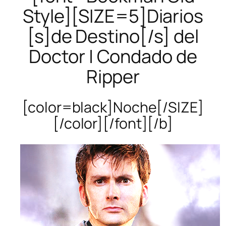
Style][SIZE=5]Diarios
[s]de Destino[/s] del
Doctor | Condado de
Ripper
[color=black]Noche[/SIZE]
[/color][/font][/b]