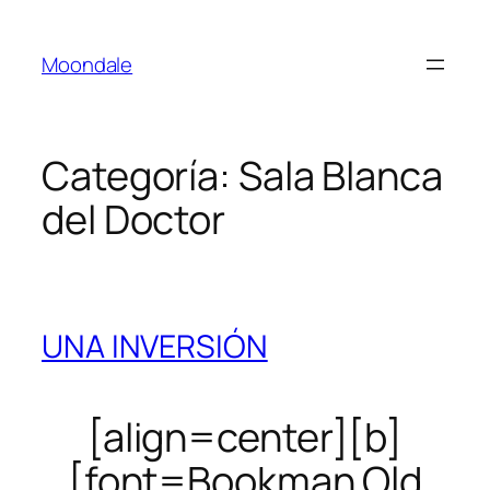
Saltar
al
Moondale
contenido
Categoría:
Sala Blanca
del Doctor
UNA INVERSIÓN
[align=center][b]
[font=Bookman Old