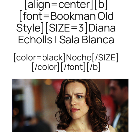
[align=center][b]
[font=Bookman Old
Style][SIZE=3]Diana
Echolls | Sala Blanca
[color=black]Noche[/SIZE]
[/color][/font][/b]