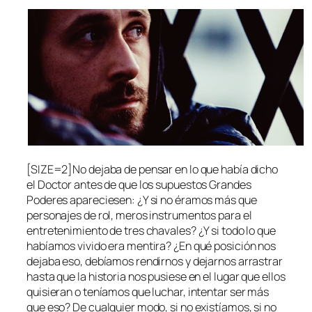
[SIZE=2]No dejaba de pensar en lo que había dicho
el Doctor antes de que los supuestos Grandes
Poderes apareciesen: ¿Y si no éramos más que
personajes de rol, meros instrumentos para el
entretenimiento de tres chavales? ¿Y si todo lo que
habíamos vivido era mentira? ¿En qué posición nos
dejaba eso, debíamos rendirnos y dejarnos arrastrar
hasta que la historia nos pusiese en el lugar que ellos
quisieran o teníamos que luchar, intentar ser más
que eso? De cualquier modo, si no existíamos, si no