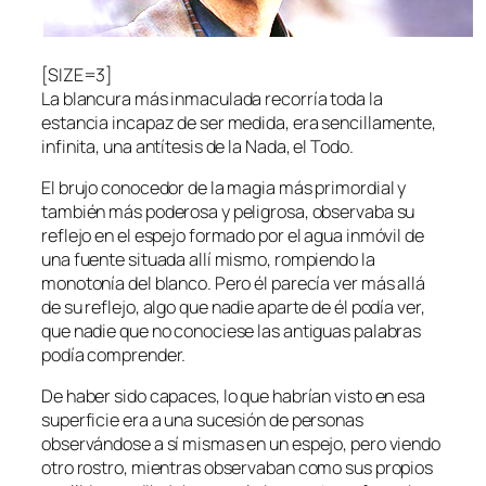
[SIZE=3]
La blancura más inmaculada recorría toda la
estancia incapaz de ser medida, era sencillamente,
infinita, una antítesis de la Nada, el Todo.
El brujo conocedor de la magia más primordial y
también más poderosa y peligrosa, observaba su
reflejo en el espejo formado por el agua inmóvil de
una fuente situada allí mismo, rompiendo la
monotonía del blanco. Pero él parecía ver más allá
de su reflejo, algo que nadie aparte de él podía ver,
que nadie que no conociese las antiguas palabras
podía comprender.
De haber sido capaces, lo que habrían visto en esa
superficie era a una sucesión de personas
observándose a sí mismas en un espejo, pero viendo
otro rostro, mientras observaban como sus propios