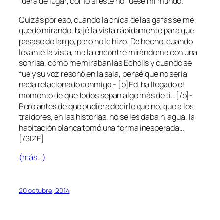
fuera de lugar, como si éste no fuese mi mundo.
Quizás por eso, cuando la chica de las gafas se me
quedó mirando, bajé la vista rápidamente para que
pasase de largo, pero no lo hizo. De hecho, cuando
levanté la vista, me la encontré mirándome con una
sonrisa, como me miraban las Echolls y cuando se
fue y su voz resonó en la sala, pensé que no sería
nada relacionado conmigo.- [b]Ed, ha llegado el
momento de que todos sepan algo más de ti…[/b]-
Pero antes de que pudiera decirle que no, que a los
traidores, en las historias, no se les daba ni agua, la
habitación blanca tomó una forma inesperada…
[/SIZE]
(más…)
20 octubre, 2014