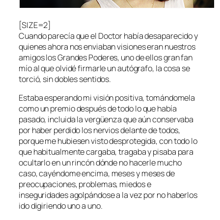
[SIZE=2]
Cuando parecía que el Doctor había desaparecido y
quienes ahora nos enviaban visiones eran nuestros
amigos los Grandes Poderes, uno de ellos gran fan
mío al que olvidé firmarle un autógrafo, la cosa se
torció, sin dobles sentidos.
Estaba esperando mi visión positiva, tomándomela
como un premio después de todo lo que había
pasado, incluida la vergüenza que aún conservaba
por haber perdido los nervios delante de todos,
porque me hubiesen visto desprotegida, con todo lo
que habitualmente cargaba, tragaba y pisaba para
ocultarlo en un rincón dónde no hacerle mucho
caso, cayéndome encima, meses y meses de
preocupaciones, problemas, miedos e
inseguridades agolpándose a la vez por no haberlos
ido digiriendo uno a uno.