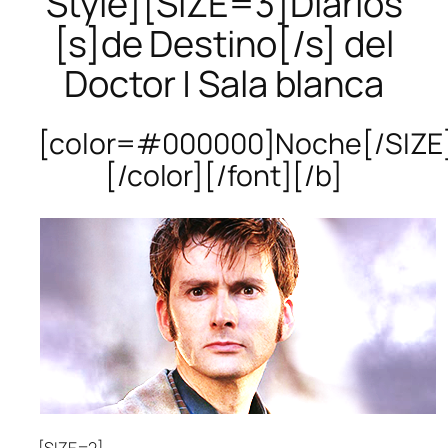
Style][SIZE=3]Diarios
[s]de Destino[/s] del
Doctor | Sala blanca
[color=#000000]Noche[/SIZE
[/color][/font][/b]
[SIZE=2]