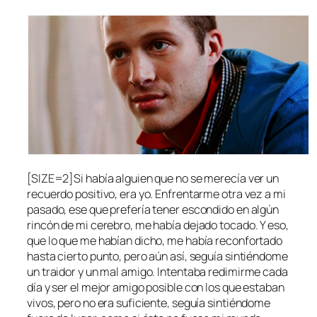
[SIZE=2]Si había alguien que no se merecía ver un
recuerdo positivo, era yo. Enfrentarme otra vez a mi
pasado, ese que prefería tener escondido en algún
rincón de mi cerebro, me había dejado tocado. Y eso,
que lo que me habían dicho, me había reconfortado
hasta cierto punto, pero aún así, seguía sintiéndome
un traidor y un mal amigo. Intentaba redimirme cada
día y ser el mejor amigo posible con los que estaban
vivos, pero no era suficiente, seguía sintiéndome