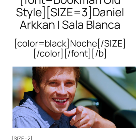
Style][SIZE=3]Daniel
Arkkan | Sala Blanca
[color=black]Noche[/SIZE]
[/color][/font][/b]
[SIZE=2]