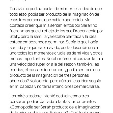
Todavía no podía apartar de mi mente la idea de que
todo esto, podía ser producto de la imaginación de
esas tres personas que habían aparecido. Me
costaba creer que mis sentimientos por Sarah no
fueran más que el reflejo de los que Dracon tenía por
Stefy, pero la semilla ya estaba plantada y la idea,
estaba empezando a germinar. Sabía lo que había
sentido y lo que había vivido, podía describir uno a
uno todos los momentos cruciales de mi vida y otros
menos importantes. Notaba cómo mi corazón latía a
una velocidad superior a la del resto y también, las
heridas, el cansancio, el amor…¿podía ser todo eso
producto de la imaginación de tres personas
aburridas? No lo creía, pero aún así, esa idea seguía
en mi cabeza y no tenía intenciones de marcharse.
Los miré a todos e intenté deducir cómo tres
personas podían dar vida a tantas tan diferentes.
¿Cómo podía ser Sarah producto de la imaginación
de la misma chica que Rebecca? ¿Qué tenía que ver