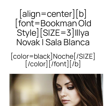
[align=center][b]
[font=Bookman Old
Style][SIZE=3]Illya
Novak | Sala Blanca
[color=black]Noche[/SIZE]
[/color][/font][/b]