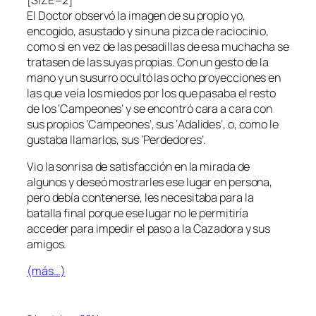
El Doctor observó la imagen de su propio yo,
encogido, asustado y sin una pizca de raciocinio,
como si en vez de las pesadillas de esa muchacha se
tratasen de las suyas propias. Con un gesto de la
mano y un susurro ocultó las ocho proyecciones en
las que veía los miedos por los que pasaba el resto
de los ‘Campeones’ y se encontró cara a cara con
sus propios ‘Campeones’, sus ‘Adalides’, o, como le
gustaba llamarlos, sus ‘Perdedores’.
Vio la sonrisa de satisfacción en la mirada de
algunos y deseó mostrarles ese lugar en persona,
pero debía contenerse, les necesitaba para la
batalla final porque ese lugar no le permitiría
acceder para impedir el paso a la Cazadora y sus
amigos.
(más…)