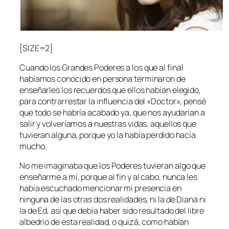
[SIZE=2]
Cuando los Grandes Poderes a los que al final
habíamos conocido en persona terminaron de
enseñarles los recuerdos que ellos habían elegido,
para contrarrestar la influencia del «Doctor», pensé
que todo se habría acabado ya, que nos ayudarían a
salir y volveríamos a nuestras vidas, aquellos que
tuvieran alguna, porque yo la había perdido hacía
mucho.
No me imaginaba que los Poderes tuvieran algo que
enseñarme a mí, porque al fin y al cabo, nunca les
había escuchado mencionar mi presencia en
ninguna de las otras dos realidades, ni la de Diana ni
la de Ed, así que debía haber sido resultado del libre
albedrío de esta realidad, o quizá, como habían