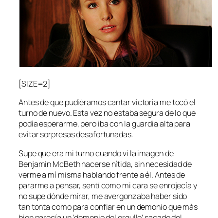
[SIZE=2]
Antes de que pudiéramos cantar victoria me tocó el
turno de nuevo. Esta vez no estaba segura de lo que
podía esperarme, pero iba con la guardia alta para
evitar sorpresas desafortunadas.
Supe que era mi turno cuando vi la imagen de
Benjamin McBeth hacerse nítida, sin necesidad de
verme a mí misma hablando frente a él. Antes de
pararme a pensar, sentí como mi cara se enrojecía y
no supe dónde mirar, me avergonzaba haber sido
tan tonta como para confiar en un demonio que más
bien parecía un ‘demonio del orgullo’ sacado del