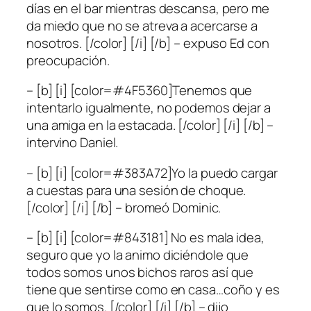
días en el bar mientras descansa, pero me
da miedo que no se atreva a acercarse a
nosotros. [/color] [/i] [/b] – expuso Ed con
preocupación.
– [b] [i] [color=#4F5360]Tenemos que
intentarlo igualmente, no podemos dejar a
una amiga en la estacada. [/color] [/i] [/b] –
intervino Daniel.
– [b] [i] [color=#383A72]Yo la puedo cargar
a cuestas para una sesión de choque.
[/color] [/i] [/b] – bromeó Dominic.
– [b] [i] [color=#843181] No es mala idea,
seguro que yo la animo diciéndole que
todos somos unos bichos raros así que
tiene que sentirse como en casa…coño y es
que lo somos. [/color] [/i] [/b] – dijo