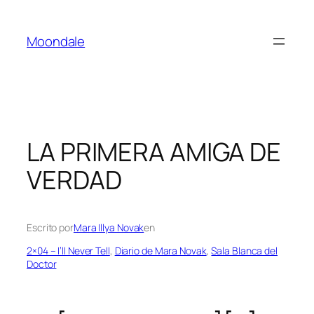
Saltar
al
Moondale
contenido
LA PRIMERA AMIGA DE
VERDAD
Escrito por
Mara Illya Novak
en
2×04 – I’ll Never Tell
, 
Diario de Mara Novak
, 
Sala Blanca del
Doctor