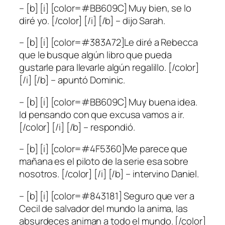
– [b] [i] [color=#BB609C] Muy bien, se lo
diré yo. [/color] [/i] [/b] – dijo Sarah.
– [b] [i] [color=#383A72]Le diré a Rebecca
que le busque algún libro que pueda
gustarle para llevarle algún regalillo. [/color]
[/i] [/b] – apuntó Dominic.
– [b] [i] [color=#BB609C] Muy buena idea.
Id pensando con que excusa vamos a ir.
[/color] [/i] [/b] – respondió.
– [b] [i] [color=#4F5360]Me parece que
mañana es el piloto de la serie esa sobre
nosotros. [/color] [/i] [/b] – intervino Daniel.
– [b] [i] [color=#843181] Seguro que ver a
Cecil de salvador del mundo la anima, las
absurdeces animan a todo el mundo. [/color]