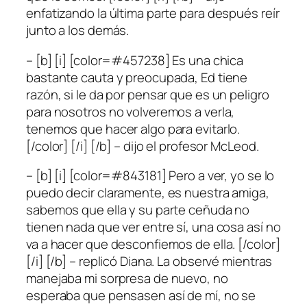
enfatizando la última parte para después reír
junto a los demás.
– [b] [i] [color=#457238] Es una chica
bastante cauta y preocupada, Ed tiene
razón, si le da por pensar que es un peligro
para nosotros no volveremos a verla,
tenemos que hacer algo para evitarlo.
[/color] [/i] [/b] – dijo el profesor McLeod.
– [b] [i] [color=#843181] Pero a ver, yo se lo
puedo decir claramente, es nuestra amiga,
sabemos que ella y su parte ceñuda no
tienen nada que ver entre sí, una cosa así no
va a hacer que desconfiemos de ella. [/color]
[/i] [/b] – replicó Diana. La observé mientras
manejaba mi sorpresa de nuevo, no
esperaba que pensasen así de mí, no se