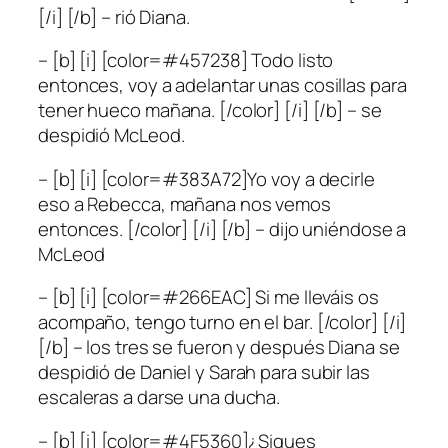
[/i] [/b] – rió Diana.
– [b] [i] [color=#457238] Todo listo
entonces, voy a adelantar unas cosillas para
tener hueco mañana. [/color] [/i] [/b] – se
despidió McLeod.
– [b] [i] [color=#383A72]Yo voy a decirle
eso a Rebecca, mañana nos vemos
entonces. [/color] [/i] [/b] – dijo uniéndose a
McLeod
– [b] [i] [color=#266EAC] Si me lleváis os
acompaño, tengo turno en el bar. [/color] [/i]
[/b] – los tres se fueron y después Diana se
despidió de Daniel y Sarah para subir las
escaleras a darse una ducha.
– [b] [i] [color=#4F5360]¿Sigues