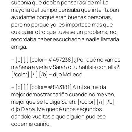
suponía que debían pensar así de mí. La
mayoría del tiempo pensaba que intentaban
ayudarme porque eran buenas personas,
pero no porque yo les importase más que
cualquier otro que tuviese un problema, no
recordaba haber escuchado a nadie llamarla
amiga.
– [b] [i] [color=#457238] ¿Por qué no vamos
mañana a verla y Sarah o tú hablais con ella?.
[/color] [/i] [/b] – dijo McLeod.
– [b] [i] [color=#843181] A mí se me da
mejor demostrar cariño cuando no me ven,
mejor que se lo diga Sarah. [/color] [/i] [/b] –
dijo Diana. Me quedé unos segundos
dándole vueltas a que alguien pudiese
cogerme cariño.