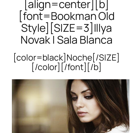
[align=center][b]
[font=Bookman Old
Style][SIZE=3]Illya
Novak | Sala Blanca
[color=black]Noche[/SIZE]
[/color][/font][/b]