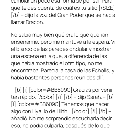
cambiar un poco esa forma de pensar. Para
que te des cuenta de cuál es tu sitio.[/SIZE]
[/b] – dijo la voz del Gran Poder que se hacía
llamar Dracon.
No sabía muy bien qué era lo que querían
enseñarme, pero me mantuve a la espera. Vi
el blanco de las paredes ondular y mostrar
una escena en la que, a diferencia de las
que había mostrado el otro tipo, no me
encontraba. Parecía la casa de las Echolls, y
había bastantes personas reunidas allí.
– [b] [i] [color=#BB609C] Gracias por venir
tan rápido. [/color] [/i] [/b] – dijo Sarah. – [b]
[i] [color=#BB609C] Tenemos que hacer
algo con Illya, lo de Lilith… [/color] [/i] [/b] –
añadió. No me sorprendió escucharla decir
eso, no podía culparla, después de lo que