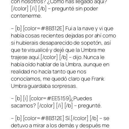
con nosotros? ¿Cómo has llegado aquí?
[/color] [/i] [/b] – pregunté sin poder
contenerme.
– [b] [color=#8B312E] Fui a la nave y vi que
había cosas recientes dejadas por ahí como
si hubierais desaparecido de sopetón, así
que te visualicé y dejé que la Umbra me
trajese aquí.[/color] [/b] – dijo. Nunca le
había oído hablar de la Umbra, aunque en
realidad no hacía tanto que nos
conocíamos, me quedó claro que Frank
Umbra guardaba sorpresas.
– [b] [i] [color=#EE5159]¿Puedes
sacarnos? [/color] [/i] [/b] – pregunté.
– [b] [color=#8B312E] Sí.[/color] [/b] – se
detuvo a mirar a los demás y después me