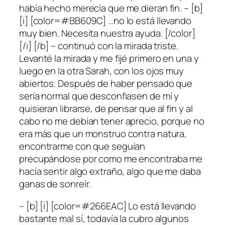
había hecho merecía que me dieran fin. – [b]
[i] [color=#BB609C] …no lo está llevando
muy bien. Necesita nuestra ayuda. [/color]
[/i] [/b] – continuó con la mirada triste.
Levanté la mirada y me fijé primero en una y
luego en la otra Sarah, con los ojos muy
abiertos. Después de haber pensado que
sería normal que desconfiasen de mí y
quisieran librarse, de pensar que al fin y al
cabo no me debían tener aprecio, porque no
era más que un monstruo contra natura,
encontrarme con que seguían
precupándose por como me encontraba me
hacía sentir algo extraño, algo que me daba
ganas de sonreír.
– [b] [i] [color=#266EAC] Lo está llevando
bastante mal sí, todavía la cubro algunos